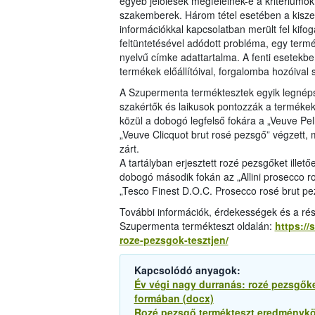
egyéb jelölések megfelelnek-e a kritériumok
szakemberek. Három tétel esetében a kisze
információkkal kapcsolatban merült fel kifog
feltüntetésével adódott probléma, egy term
nyelvű címke adattartalma. A fenti esetekben 
termékek előállítóival, forgalomba hozóival
A Szupermenta terméktesztek egyik legnéps
szakértők és laikusok pontozzák a termékek
közül a dobogó legfelső fokára a „Veuve Pel
„Veuve Clicquot brut rosé pezsgő” végzett,
zárt.
A tartályban erjesztett rozé pezsgőket illető
dobogó második fokán az „Allini prosecco ro
„Tesco Finest D.O.C. Prosecco rosé brut pe
További információk, érdekességek és a rés
Szupermenta termékteszt oldalán:
https:/
roze-pezsgok-tesztjen/
Kapcsolódó anyagok:
Év végi nagy durranás: rozé pezsgőke
formában (docx)
Rozé pezsgő termékteszt eredményközl