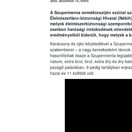
2025. december 15, hétfő
A Szupermenta terméktesztjén ezúttal sz
Élelmiszerlánc-biztonsági Hivatal (Nébih)
melyek élelmiszerbiztonsági szempontból
esetben hatósági intézkedések elrendelé
eredményeiből kiderült, hogy melyek a kó
Karácsony és újév közeledtével a Szupermen
szakemberei – a nagy kereskedelmi láncok 
hasonlítottak össze a Szupermenta legújabb 
nature, extra brut, brut, extra dry és dry k
pezsgő palackban, 9 pedig tartályban erjeszté
hazai és 11 külföldi volt.