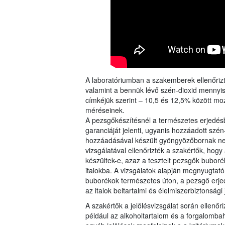
A laboratóriumban a szakemberek ellenőrizt
valamint a bennük lévő szén-dioxid mennyisé
címkéjük szerint – 10,5 és 12,5% között mozg
méréseinek.
A pezsgőkészítésnél a természetes erjedés
garanciáját jelenti, ugyanis hozzáadott sz
hozzáadásával készült gyöngyözőbornak neve
vizsgálatával ellenőrizték a szakértők, ho
készültek-e, azaz a tesztelt pezsgők bubor
italokba. A vizsgálatok alapján megnyugtat
buborékok természetes úton, a pezsgő erje
az italok beltartalmi és élelmiszerbiztonsági
A szakértők a jelölésvizsgálat során ellenőr
például az alkoholtartalom és a forgalomba