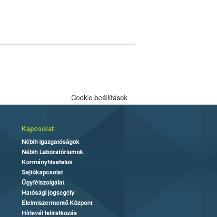
Cookie beállítások
Kapcsolat
Nébih Igazgatóságok
Nébih Laboratóriumok
Kormányhivatalok
Sajtókapcsolat
Ügyfélszolgálat
Hatósági jogsegély
Élelmiszermentő Központ
Hírlevél feliratkozás