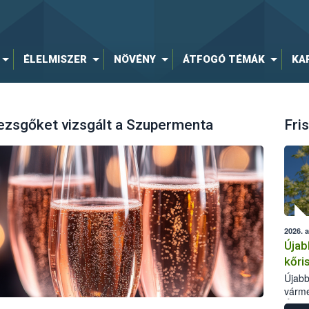
ÉLELMISZER
NÖVÉNY
ÁTFOGÓ TÉMÁK
KA
pezsgőket vizsgált a Szupermenta
Fris
2026. 
Újab
kőri
Újabb
várme
Élelm