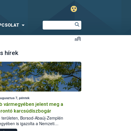
PCSOLAT
s hírek
augusztus 7, péntek
b vármegyében jelent meg a
srontó karcsúdíszbogár
 területen, Borsod-Abaúj-Zemplén
gyében is igazolta a Nemzeti
iszerlánc-biztonsági Hivatal (Nébih) a