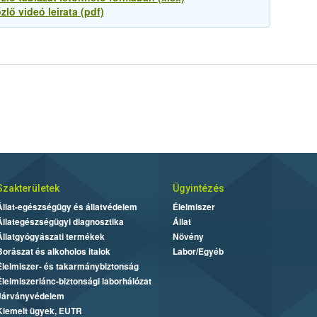
ő videó leirata (pdf)
Szakterületek
Ügyintézés
Állat-egészségügy és állatvédelem
Élelmiszer
Állategészségügyi diagnosztika
Állat
Állatgyógyászati termékek
Növény
Borászat és alkoholos italok
Labor/Egyéb
Élelmiszer- és takarmánybiztonság
Élelmiszerlánc-biztonsági laborhálózat
Járványvédelem
Kiemelt ügyek, EUTR