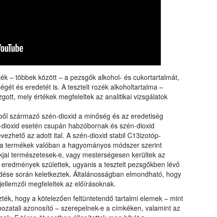
ék – többek között – a pezsgők alkohol- és cukortartalmát,
gét és eredetét is. A tesztelt rozék alkoholtartalma –
ott, mely értékek megfeleltek az analitikai vizsgálatok
ből származó szén-dioxid a minőség és az eredetiség
én-dioxid esetén csupán habzóbornak és szén-dioxid
zhető az adott ital. A szén-dioxid stabil C13izotóp-
gy a termékek valóban a hagyományos módszer szerint
ékjai természetesek-e, vagy mesterségesen kerültek az
ó eredmények születtek, ugyanis a tesztelt pezsgőkben lévő
dése során keletkeztek. Általánosságban elmondható, hogy
 jellemzői megfeleltek az előírásoknak.
izték, hogy a kötelezően feltüntetendő tartalmi elemek – mint
hozatali azonosító – szerepelnek-e a címkéken, valamint az