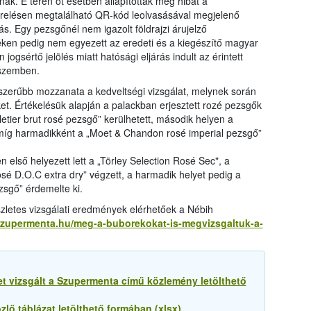
nak. E téren öt esetben állapítottak meg hibát a
relésen megtalálható QR-kód leolvasásával megjelenő
ás. Egy pezsgőnél nem igazolt földrajzi árujelző
éken pedig nem egyezett az eredeti és a kiegészítő magyar
jogsértő jelölés miatt hatósági eljárás indult az érintett
 szemben.
zerűbb mozzanata a kedveltségi vizsgálat, melynek során
et. Értékelésük alapján a palackban erjesztett rozé pezsgők
letier brut rosé pezsgő” kerülhetett, második helyen a
 míg harmadikként a „Moet & Chandon rosé imperial pezsgő”
en első helyezett lett a „Törley Selection Rosé Sec", a
sé D.O.C extra dry” végzett, a harmadik helyet pedig a
zsgő” érdemelte ki.
zletes vizsgálati eredmények elérhetőek a Nébih
/szupermenta.hu/meg-a-buborekokat-is-megvizsgaltuk-a-
t vizsgált a Szupermenta című közlemény letölthető
ő táblázat letölthető formában (xlsx)