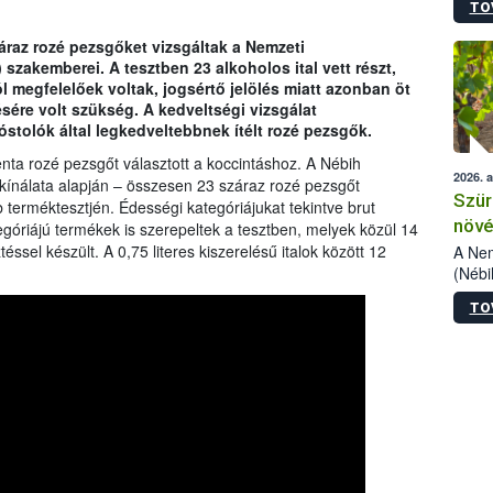
TO
kőris
jelen
áraz rozé pezsgőket vizsgáltak a Nemzeti
talál
 szakemberei. A tesztben 23 alkoholos ital vett részt,
azono
 megfelelőek voltak, jogsértő jelölés miatt azonban öt
folyta
sére volt szükség. A kedveltségi vizsgálat
intéz
stolók által legkedveltebbnek ítélt rozé pezsgők.
össze
érdek
ta rozé pezsgőt választott a koccintáshoz. A Nébih
2026. 
kínálata alapján – összesen 23 száraz rozé pezsgőt
Szür
terméktesztjén. Édességi kategóriájukat tekintve brut
növé
ategóriájú termékek is szerepeltek a tesztben, melyek közül 14
szől
ssel készült. A 0,75 literes kiszerelésű italok között 12
A Nem
(Nébi
Klart
TO
módos
egész
felha
célja
lehet
Az Or
felha
terme