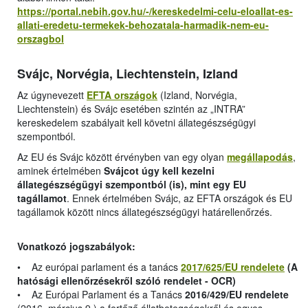
https://portal.nebih.gov.hu/-/kereskedelmi-celu-eloallat-es-
allati-eredetu-termekek-behozatala-harmadik-nem-eu-
orszagbol
Svájc, Norvégia, Liechtenstein, Izland
Az úgynevezett
EFTA országok
(Izland, Norvégia,
Liechtenstein) és Svájc esetében szintén az „INTRA”
kereskedelem szabályait kell követni állategészségügyi
szempontból.
Az EU és Svájc között érvényben van egy olyan
megállapodás
,
aminek értelmében
Svájcot úgy kell kezelni
állategészségügyi szempontból (is), mint egy EU
tagállamot
. Ennek értelmében Svájc, az EFTA országok és EU
tagállamok között nincs állategészségügyi határellenőrzés.
Vonatkozó jogszabályok:
• Az európai parlament és a tanács
2017/625/EU rendelete
(A
hatósági ellenőrzésekről szóló rendelet - OCR)
• Az Európai Parlament és a Tanács
2016/429/EU rendelete