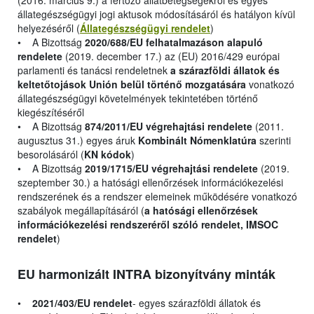
(2016. március 9.) a fertőző állatbetegségekről és egyes
állategészségügyi jogi aktusok módosításáról és hatályon kívül
helyezéséről (
Állategészségügyi rendelet
)
• A Bizottság
2020/688/EU felhatalmazáson alapuló
rendelete
(2019. december 17.) az (EU) 2016/429 európai
parlamenti és tanácsi rendeletnek
a szárazföldi állatok és
keltetőtojások Unión belül történő mozgatására
vonatkozó
állategészségügyi követelmények tekintetében történő
kiegészítéséről
• A Bizottság
874/2011/EU végrehajtási rendelete
(2011.
augusztus 31.) egyes áruk
Kombinált Nómenklatúra
szerinti
besorolásáról (
KN kódok
)
• A Bizottság
2019/1715/EU végrehajtási rendelete
(2019.
szeptember 30.) a hatósági ellenőrzések információkezelési
rendszerének és a rendszer elemeinek működésére vonatkozó
szabályok megállapításáról (
a hatósági ellenőrzések
információkezelési rendszeréről szóló rendelet, IMSOC
rendelet
)
EU harmonizált INTRA bizonyítvány minták
•
2021/403/EU rendelet
- egyes szárazföldi állatok és