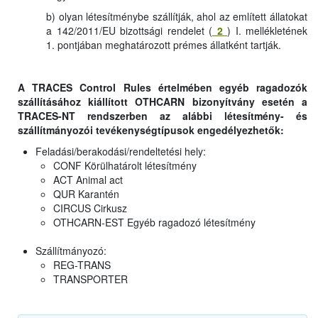
b) olyan létesítménybe szállítják, ahol az említett állatokat
a 142/2011/EU bizottsági rendelet (
2
) I. mellékletének
1. pontjában meghatározott prémes állatként tartják.
A TRACES Control Rules értelmében egyéb ragadozók
szállításához kiállított OTHCARN bizonyítvány esetén a
TRACES-NT rendszerben az alábbi létesítmény- és
szállítmányozói tevékenységtípusok engedélyezhetők:
Feladási/berakodási/rendeltetési hely:
CONF Körülhatárolt létesítmény
ACT Animal act
QUR Karantén
CIRCUS Cirkusz
OTHCARN-EST Egyéb ragadozó létesítmény
Szállítmányozó:
REG-TRANS
TRANSPORTER