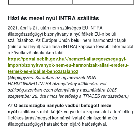
Házi és mezei nyúl INTRA szállítás
2021. április 21. után nem szükséges EU INTRA
állategészségügyi bizonyítvány a nyúlfélkék EU-n belüli
szállításához. Az Európai Unión belüli nem-harmonizált fajok
(mint a házinyúl) szállítása (INTRA) kapcsán további információt
a következő oldalunkon talál:
https://portal.nebih.gov.hu/-/nemzeti-allategeszsegugyi-
importbizonyitvanyok-nem-eu-harmonizalt-allati-eredetu-
termek-es-eloallat-behozatalahoz
(
Megjegyzés: Korábban az úgynevezett NON-
HARMONISED INTRA bizonyítvány kitöltésére volt
szükség,azonban ezen bizonyítvány használatára 2025.
szeptember 22. óta nincs lehetőség a TRACES rendszerben.)
Az
Olaszországba irányuló vadból befogott mezei
nyúl
szállítások miatt kérjük vegye fel a kapcsolatot a területileg
illetékes járási/megyei kormányhivatal élelmiszerlánc és
állategészségügyi hatsákörben eljáró hatóságával.