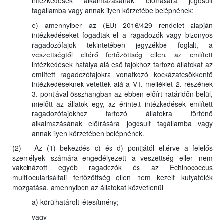
intézkedések alkalmazásának előírására jogosult
tagállamba vagy annak ilyen körzetébe belépnének;
e) amennyiben az (EU) 2016/429 rendelet alapján
intézkedéseket fogadtak el a ragadozók vagy bizonyos
ragadozófajok tekintetében jegyzékbe foglalt, a
veszettségtől eltérő fertőzöttség ellen, az említett
intézkedések hatálya alá eső fajokhoz tartozó állatokat az
említett ragadozófajokra vonatkozó kockázatcsökkentő
intézkedéseknek vetették alá a VII. melléklet 2. részének
3. pontjával összhangban az ebben előírt határidőn belül,
mielőtt az állatok egy, az érintett intézkedések említett
ragadozófajokhoz tartozó állatokra történő
alkalmazásának előírására jogosult tagállamba vagy
annak ilyen körzetében belépnének.
(2) Az (1) bekezdés c) és d) pontjától eltérve a felelős
személyek számára engedélyezett a veszettség ellen nem
vakcinázott egyéb ragadozók és az Echinococcus
multilocularisáltali fertőzöttség ellen nem kezelt kutyafélék
mozgatása, amennyiben az állatokat közvetlenül
a) körülhatárolt létesítmény;
vagy