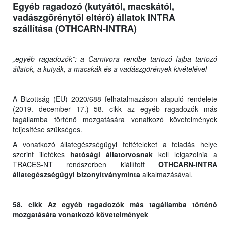
Egyéb ragadozó (kutyától, macskától,
vadászgörénytől eltérő) állatok INTRA
szállítása (OTHCARN-INTRA)
„egyéb ragadozók”: a Carnivora rendbe tartozó fajba tartozó
állatok, a kutyák, a macskák és a vadászgörények kivételével
A Bizottság (EU) 2020/688 felhatalmazáson alapuló rendelete
(2019. december 17.) 58. cikk az egyéb ragadozók más
tagállamba történő mozgatására vonatkozó követelmények
teljesítése szükséges.
A vonatkozó állategészségügyi feltételeket a feladás helye
szerint illetékes
hatósági állatorvosnak
kell leigazolnia a
TRACES-NT rendszerben kiállított
OTHCARN-INTRA
állategészségügyi bizonyítványminta
alkalmazásával.
58. cikk Az egyéb ragadozók más tagállamba történő
mozgatására vonatkozó követelmények