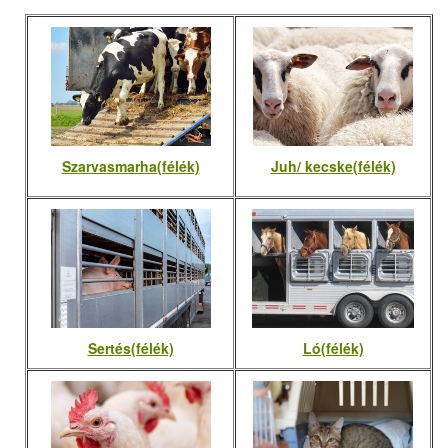
Szarvasmarha(félék)
Juh/ kecske(félék)
Sertés(félék)
Ló(félék)