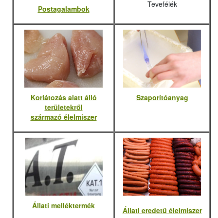
Tevefélék
Postagalambok
Korlátozás alatt álló
Szaporítóanyag
területekről
származó élelmiszer
Állati melléktermék
Állati eredetű élelmiszer