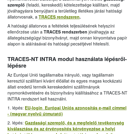
szereplő
(feladó, kereskedő) kötelezettsége kiállítani, majd
jóváhagyásra benyújtani a területileg illetékes járási hatósági
állatorvosnak, a
TRACES rendszeren
.
A hatósági állatorvos a feltételek teljesülésének helyszíni
ellenőrzése után a
TRACES rendszerben
jóváhagyja az
állategészségügyi bizonyítványt, majd onnan kinyomtatva papír
alapon is aláírásával és hatósági pecsétjével hitelesíti.
TRACES-NT INTRA modul használata lépésről-
lépésre
Az Európai Unió tagállamaiba irányuló, vagy tagállamain
keresztül szállítani kívánt élőállat és egyes magas kockázatú
állati eredetű termék kereskedelmi szállítmányok
nyomonkövetésére és bizonyítvány kiállításához a TRACES-NT
INTRA rendszert kell használni.
1. lépés:
EU-login Európai Uniós azonosítás e-mail címmel
- (magyar nyelvű útmutató)
2. lépés:
Gazdasági szereplő, és a megfelelő tevékenység
kiválasztása és az érvényesítés kérvényezése a helyi