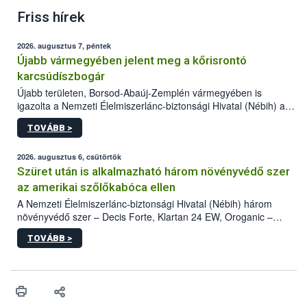
Friss hírek
2026. augusztus 7, péntek
Újabb vármegyében jelent meg a kőrisrontó
karcsúdíszbogár
Újabb területen, Borsod-Abaúj-Zemplén vármegyében is
igazolta a Nemzeti Élelmiszerlánc-biztonsági Hivatal (Nébih) a
kőrisrontó karcsúdíszbogár (Agrilus planipennis) jelenlétét. A
TOVÁBB >
kártevőt nem csak színcsapdában találták meg, de már fertőzött
fában is azonosították. A növényvédelmi szakemberek folytatják
az intenzív felderítést, emellett az intézkedéseket a szlovák
2026. augusztus 6, csütörtök
hatósággal is összehangolják a terjedés megállítása érdekében.
Szüret után is alkalmazható három növényvédő szer
az amerikai szőlőkabóca ellen
A Nemzeti Élelmiszerlánc-biztonsági Hivatal (Nébih) három
növényvédő szer – Decis Forte, Klartan 24 EW, Oroganic –
engedélyokiratát módosította, így azok a szüretet követően,
TOVÁBB >
egészen a vesszőérettség (BBCH 91) stádiumáig
felhasználhatóak a szőlőben. A kiterjesztések célja, hogy a korai
érésű szőlőkben is legyen lehetőség a károsító elleni további
védekezésre. Az Oroganic készítmény kis kiszerelésben kiskerti
felhasználók számára is elérhető és ökológiai termesztésben is