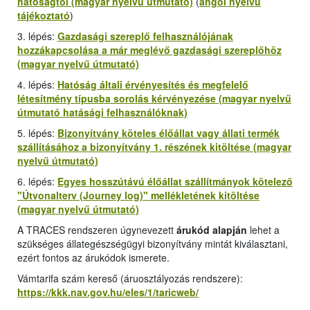
hatóságtól (magyar nyelvű útmutató)
(
angol nyelvű
tájékoztató
)
3. lépés:
Gazdasági szereplő felhasználójának
hozzákapcsolása a már meglévő gazdasági szereplőhöz
(magyar nyelvű útmutató)
4. lépés:
Hatóság általi érvényesítés és megfelelő
létesítmény típusba sorolás kérvényezése (magyar nyelvű
útmutató hatásági felhasználóknak)
5. lépés:
Bizonyítvány köteles élőállat vagy állati termék
szállításához a bizonyítvány 1. részének kitöltése (magyar
nyelvű útmutató)
6. lépés:
Egyes hosszútávú élőállat szállítmányok kötelező
"
Útvonalterv (Journey log
)" mellékletének kitöltése
(magyar nyelvű útmutató)
A TRACES rendszeren úgynevezett
árukód alapján
lehet a
szükséges állategészségügyi bizonyítvány mintát kiválasztani,
ezért fontos az árukódok ismerete.
Vámtarifa szám kereső (áruosztályozás rendszere):
https://kkk.nav.gov.hu/eles/1/taricweb/