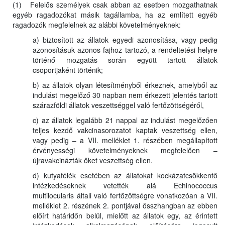
(1) Felelős személyek csak abban az esetben mozgathatnak
egyéb ragadozókat másik tagállamba, ha az említett egyéb
ragadozók megfelelnek az alábbi követelményeknek:
a) biztosított az állatok egyedi azonosítása, vagy pedig
azonosításuk azonos fajhoz tartozó, a rendeltetési helyre
történő mozgatás során együtt tartott állatok
csoportjaként történik;
b) az állatok olyan létesítményből érkeznek, amelyből az
indulást megelőző 30 napban nem érkezett jelentés tartott
szárazföldi állatok veszettséggel való fertőzöttségéről,
c) az állatok legalább 21 nappal az indulást megelőzően
teljes kezdő vakcinasorozatot kaptak veszettség ellen,
vagy pedig – a VII. melléklet 1. részében megállapított
érvényességi követelményeknek megfelelően –
újravakcinázták őket veszettség ellen.
d) kutyafélék esetében az állatokat kockázatcsökkentő
intézkedéseknek vetették alá Echinococcus
multilocularis általi való fertőzöttségre vonatkozóan a VII.
melléklet 2. részének 2. pontjával összhangban az ebben
előírt határidőn belül, mielőtt az állatok egy, az érintett