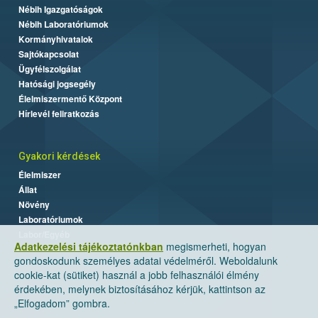
Nébih Igazgatóságok
Nébih Laboratóriumok
Kormányhivatalok
Sajtókapcsolat
Ügyfélszolgálat
Hatósági jogsegély
Élelmiszermentő Központ
Hírlevél feliratkozás
Gyakori kérdések
Élelmiszer
Állat
Növény
Laboratóriumok
Labor/Egyéb
Adatkezelési tájékoztatónkban
megismerheti, hogyan
gondoskodunk személyes adatai védelméről. Weboldalunk
cookie-kat (sütiket) használ a jobb felhasználói élmény
érdekében, melynek biztosításához kérjük, kattintson az
„Elfogadom” gombra.