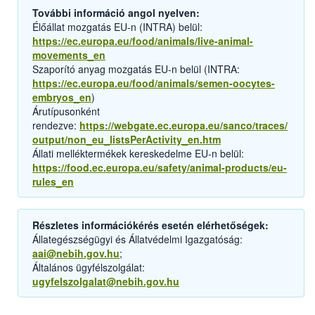
További információ angol nyelven:
Élőállat mozgatás EU-n (INTRA) belül:
https://ec.europa.eu/food/animals/live-animal-
movements_en
Szaporító anyag mozgatás EU-n belül (INTRA:
https://ec.europa.eu/food/animals/semen-oocytes-
embryos_en
)
Árutípusonként
rendezve:
https://webgate.ec.europa.eu/sanco/traces/
output/non_eu_listsPerActivity_en.htm
Állati melléktermékek kereskedelme EU-n belül:
https://food.ec.europa.eu/safety/animal-products/eu-
rules_en
Részletes információkérés esetén elérhetőségek:
Állategészségügyi és Állatvédelmi Igazgatóság:
aai@nebih.gov.hu
;
Általános ügyfélszolgálat:
ugyfelszolgalat@nebih.gov.hu