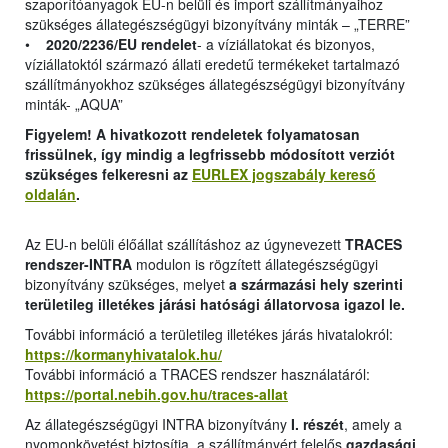
szaporítóanyagok EU-n belüli és import szállítmányaihoz
szükséges állategészségügyi bizonyítvány minták – „TERRE”
•
2020/2236/EU rendelet
- a víziállatokat és bizonyos,
víziállatoktól származó állati eredetű termékeket tartalmazó
szállítmányokhoz szükséges állategészségügyi bizonyítvány
minták- „AQUA”
Figyelem! A hivatkozott rendeletek folyamatosan
frissülnek, így mindig a legfrissebb módosított verziót
szükséges felkeresni az
EURLEX jogszabály kereső
oldalán
.
Az EU-n belüli élőállat szállításhoz az úgynevezett
TRACES
rendszer-INTRA
modulon is rögzített állategészségügyi
bizonyítvány szükséges, melyet
a származási hely szerinti
területileg illetékes járási hatósági állatorvosa igazol le.
További információ a területileg illetékes járás hivatalokról:
https://kormanyhivatalok.hu/
További információ a TRACES rendszer használatáról:
https://portal.nebih.gov.hu/traces-allat
Az állategészségügyi INTRA bizonyítvány
I. részét
, amely a
nyomonkövetést biztosítja, a szállítmányért felelős
gazdasági