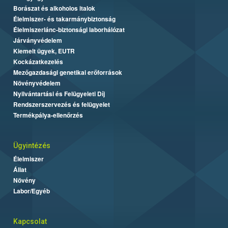
Borászat és alkoholos italok
Élelmiszer- és takarmánybiztonság
Élelmiszerlánc-biztonsági laborhálózat
Járványvédelem
Kiemelt ügyek, EUTR
Kockázatkezelés
Mezőgazdasági genetikai erőforrások
Növényvédelem
Nyilvántartási és Felügyeleti Díj
Rendszerszervezés és felügyelet
Termékpálya-ellenőrzés
Ügyintézés
Élelmiszer
Állat
Növény
Labor/Egyéb
Kapcsolat