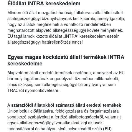
Élőállat INTRA kereskedelem
Minden élő állat mozgatást hatósági állatorvos által hitelesített
állategészségügyi bizonyítványnak kell kísérnie, amely igazolja,
hogy az állatok megfelelnek a vonatkozó rendeletekben
meghatározott alapvető állategészségügyi követelményeknek.
EU tagállamok közötti élőállat „INTRA” kereskedelem esetén
állategészségügyi határellenőrzés nincs!
Egyes magas kockázatú állati termékek INTRA
kereskedelme
Alapvetően állati eredetű termékek esetében, amelyeket az EU
bármely tagállamának engedélyzett üzemében állítanak elő,
nincs szükség sem állategészségügyi bizonyítványra, sem
TRACES nyomonkövetésre.
A
szárazföldi állatokból származó állati eredetű termékek
Unión belüli előállítására, feldolgozására és forgalmazására
vonatkozó szabályokat a fertőző állatbetegségekről, valamint
egyes állat-egészségügyi vonatkozású jogi aktusok
módosításáról és hatályon kívül helyezéséről szóló
(EU)