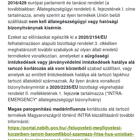
2016/429
európai parlamenti és tanácsi rendelet (a
továbbiakban: Állategészségügyi rendelet) 6. fejezetének I. címe
tartalmazza, amely szerint az ilyen termékek Unión belüli
szállítását
nem kell állategészségügyi vagy hatósági
bizonyítványnak kísérnie
.
Ezeket az előírásokat egészítik ki a
2020/2154/EU
felhatalmazáson alapuló bizottsági rendelet 3. cikkében
meghatározott további szabályok az olyan állati eredetű
termékekre vonatkozóan, amelyeket a
sürgősségi
intézkedések vagy járványvédelmi intézkedések hatálya alá
tartozó korlátozás alá vont körzetből
szabad szállítani, vagy
amelyek az említett
i
ntézkedések hatálya alá tartozó fajokhoz
tartozó állatokból származnak. Az ilyen árukra vonatkozó
bizonyítványmintát a
2020/2235/EU
bizottsági végrehajtási
rendelet II. mellékletének 1. fejezet
e
tartalmazza ("INTRA-
EMERGENCY" állategészségügyi bizonyítvány)
Magas patogenitású madárinfluenza
korlátozás alá tartozó
termékek Magyarországról történő INTRA kiszállításáról további
információ:
https://portal.nebih.gov.hu/-/felugyeleti-megfigyelesi-
korzetben-tartott-baromfikbol-szarmazo-friss-hus-unioban-