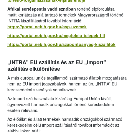
torteno-forgalmazasanak-eljarasrendje
Afrikai sertéspestis vaddisznóban
történő elpfordulása
maitt korlátozás alá tartozó termékek Magyarországról történő
INTRA kiszállításáról további információ:
https://portal.nebih.gov.hu/asp-uzemek
https://portal.nebih.gov.hu/megfelelo-telepek-I-II
https://portal.nebih.gov.hu/szaporitoanyag-kiszallitok
„INTRA” EU szállítás és az EU „Import”
szállítás elkülönítése
A más európai uniós tagállamból származó állatok mozgatására
nem az EU import jogszabályok, hanem az ún. „INTRA” EU
kereskedelmi szabályok vonatkoznak.
Az import szó használata kizárólag Európai Unión kívüli,
úgynevezett harmadik országokkal történő kereskedelem
esetén releváns.
Az élőállat és állati termékek harmadik országokból származó
kereskedelmi célú import szállításáról további információt az
alábbi linken talál: