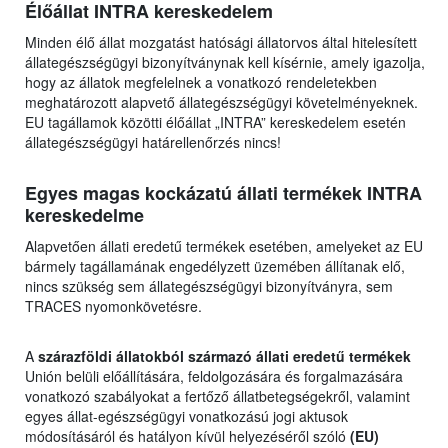
Élőállat INTRA kereskedelem
Minden élő állat mozgatást hatósági állatorvos által hitelesített
állategészségügyi bizonyítványnak kell kísérnie, amely igazolja,
hogy az állatok megfelelnek a vonatkozó rendeletekben
meghatározott alapvető állategészségügyi követelményeknek.
EU tagállamok közötti élőállat „INTRA” kereskedelem esetén
állategészségügyi határellenőrzés nincs!
Egyes magas kockázatú állati termékek INTRA
kereskedelme
Alapvetően állati eredetű termékek esetében, amelyeket az EU
bármely tagállamának engedélyzett üzemében állítanak elő,
nincs szükség sem állategészségügyi bizonyítványra, sem
TRACES nyomonkövetésre.
A
szárazföldi állatokból származó állati eredetű termékek
Unión belüli előállítására, feldolgozására és forgalmazására
vonatkozó szabályokat a fertőző állatbetegségekről, valamint
egyes állat-egészségügyi vonatkozású jogi aktusok
módosításáról és hatályon kívül helyezéséről szóló
(EU)