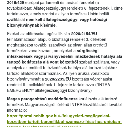
2016/429
európai parlamenti és tanácsi rendelet (a
továbbiakban: Állategészségügyi rendelet) 6. fejezetének I. címe
tartalmazza, amely szerint az ilyen termékek Unión belüli
szállítását
nem kell állategészségügyi vagy hatósági
bizonyítványnak kísérnie
.
Ezeket az előírásokat egészítik ki a
2020/2154/EU
felhatalmazáson alapuló bizottsági rendelet 3. cikkében
meghatározott további szabályok az olyan állati eredetű
termékekre vonatkozóan, amelyeket a
sürgősségi
intézkedések vagy járványvédelmi intézkedések hatálya alá
tartozó korlátozás alá vont körzetből
szabad szállítani, vagy
amelyek az említett
i
ntézkedések hatálya alá tartozó fajokhoz
tartozó állatokból származnak. Az ilyen árukra vonatkozó
bizonyítványmintát a
2020/2235/EU
bizottsági végrehajtási
rendelet II. mellékletének 1. fejezet
e
tartalmazza ("INTRA-
EMERGENCY" állategészségügyi bizonyítvány)
Magas patogenitású madárinfluenza
korlátozás alá tartozó
termékek Magyarországról történő INTRA kiszállításáról további
információ:
https://portal.nebih.gov.hu/-/felugyeleti-megfigyelesi-
korzetben-tartott-baromfikbol-szarmazo-friss-hus-unioban-