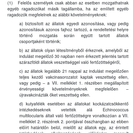
(1) Felelős személyek csak abban az esetben mozgathatnak
egyéb ragadozókat másik tagállamba, ha az említett egyéb
ragadozók megfelelnek az alábbi követelményeknek:
a) biztosított az állatok egyedi azonosítása, vagy pedig
azonosításuk azonos fajhoz tartozó, a rendeltetési helyre
történő mozgatás során együtt tartott állatok
csoportjaként történik;
b) az állatok olyan létesítményből érkeznek, amelyből az
indulást megelőző 30 napban nem érkezett jelentés tartott
szárazföldi állatok veszettséggel való fertőzöttségéről,
c) az állatok legalább 21 nappal az indulást megelőzően
teljes kezdő vakcinasorozatot kaptak veszettség ellen,
vagy pedig – a VII. melléklet 1. részében megállapított
érvényességi követelményeknek megfelelően –
újravakcinázták őket veszettség ellen.
d) kutyafélék esetében az állatokat kockázatcsökkentő
intézkedéseknek vetették alá Echinococcus
multilocularis általi való fertőzöttségre vonatkozóan a VII.
melléklet 2. részének 2. pontjával összhangban az ebben
előírt határidőn belül, mielőtt az állatok egy, az érintett