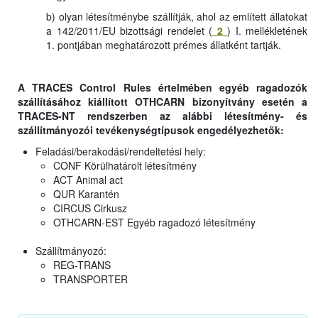
b) olyan létesítménybe szállítják, ahol az említett állatokat
a 142/2011/EU bizottsági rendelet (
2
) I. mellékletének
1. pontjában meghatározott prémes állatként tartják.
A TRACES Control Rules értelmében egyéb ragadozók
szállításához kiállított OTHCARN bizonyítvány esetén a
TRACES-NT rendszerben az alábbi létesítmény- és
szállítmányozói tevékenységtípusok engedélyezhetők:
Feladási/berakodási/rendeltetési hely:
CONF Körülhatárolt létesítmény
ACT Animal act
QUR Karantén
CIRCUS Cirkusz
OTHCARN-EST Egyéb ragadozó létesítmény
Szállítmányozó:
REG-TRANS
TRANSPORTER