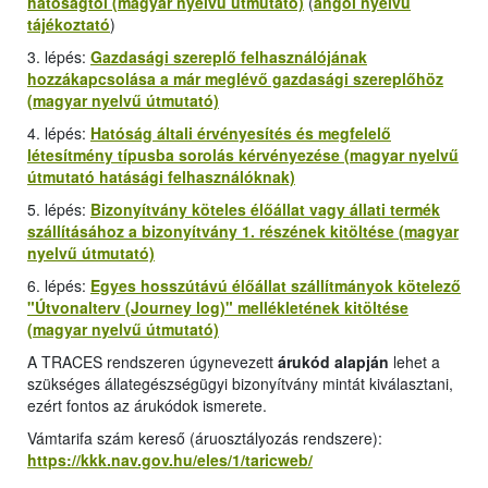
hatóságtól (magyar nyelvű útmutató)
(
angol nyelvű
tájékoztató
)
3. lépés:
Gazdasági szereplő felhasználójának
hozzákapcsolása a már meglévő gazdasági szereplőhöz
(magyar nyelvű útmutató)
4. lépés:
Hatóság általi érvényesítés és megfelelő
létesítmény típusba sorolás kérvényezése (magyar nyelvű
útmutató hatásági felhasználóknak)
5. lépés:
Bizonyítvány köteles élőállat vagy állati termék
szállításához a bizonyítvány 1. részének kitöltése (magyar
nyelvű útmutató)
6. lépés:
Egyes hosszútávú élőállat szállítmányok kötelező
"
Útvonalterv (Journey log
)" mellékletének kitöltése
(magyar nyelvű útmutató)
A TRACES rendszeren úgynevezett
árukód alapján
lehet a
szükséges állategészségügyi bizonyítvány mintát kiválasztani,
ezért fontos az árukódok ismerete.
Vámtarifa szám kereső (áruosztályozás rendszere):
https://kkk.nav.gov.hu/eles/1/taricweb/