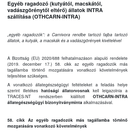
Egyéb ragadozó (kutyától, macskától,
vadászgörénytől eltérő) állatok INTRA
szállítása (OTHCARN-INTRA)
„egyéb ragadozók”: a Carnivora rendbe tartozó fajba tartozó
állatok, a kutyák, a macskák és a vadászgörények kivételével
A Bizottság (EU) 2020/688 felhatalmazáson alapuló rendelete
(2019. december 17.) 58. cikk az egyéb ragadozók más
tagállamba történő mozgatására vonatkozó követelmények
teljesítése szükséges.
A vonatkozó állategészségügyi feltételeket a feladás helye
szerint illetékes
hatósági állatorvosnak
kell leigazolnia a
TRACES-NT rendszerben kiállított
OTHCARN-INTRA
állategészségügyi bizonyítványminta
alkalmazásával.
58. cikk Az egyéb ragadozók más tagállamba történő
mozgatására vonatkozó követelmények