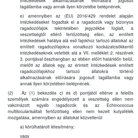
intézkedések alkalmazásának előírására jogosult
tagállamba vagy annak ilyen körzetébe belépnének;
e) amennyiben az (EU) 2016/429 rendelet alapján
intézkedéseket fogadtak el a ragadozók vagy bizonyos
ragadozófajok tekintetében jegyzékbe foglalt, a
veszettségtől eltérő fertőzöttség ellen, az említett
intézkedések hatálya alá eső fajokhoz tartozó állatokat az
említett ragadozófajokra vonatkozó kockázatcsökkentő
intézkedéseknek vetették alá a VII. melléklet 2. részének
3. pontjával összhangban az ebben előírt határidőn belül,
mielőtt az állatok egy, az érintett intézkedések említett
ragadozófajokhoz tartozó állatokra történő
alkalmazásának előírására jogosult tagállamba vagy
annak ilyen körzetében belépnének.
(2) Az (1) bekezdés c) és d) pontjától eltérve a felelős
személyek számára engedélyezett a veszettség ellen nem
vakcinázott egyéb ragadozók és az Echinococcus
multilocularisáltali fertőzöttség ellen nem kezelt kutyafélék
mozgatása, amennyiben az állatokat közvetlenül
a) körülhatárolt létesítmény;
vagy