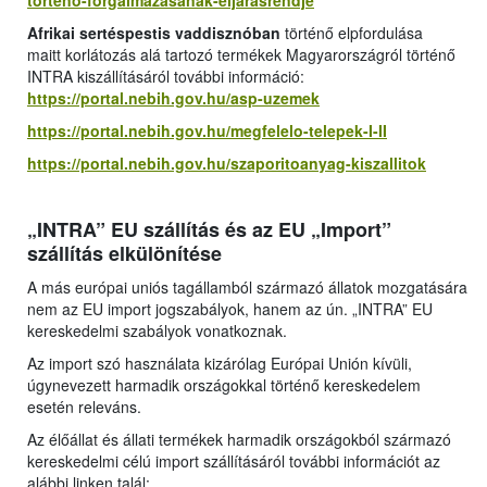
torteno-forgalmazasanak-eljarasrendje
Afrikai sertéspestis vaddisznóban
történő elpfordulása
maitt korlátozás alá tartozó termékek Magyarországról történő
INTRA kiszállításáról további információ:
https://portal.nebih.gov.hu/asp-uzemek
https://portal.nebih.gov.hu/megfelelo-telepek-I-II
https://portal.nebih.gov.hu/szaporitoanyag-kiszallitok
„INTRA” EU szállítás és az EU „Import”
szállítás elkülönítése
A más európai uniós tagállamból származó állatok mozgatására
nem az EU import jogszabályok, hanem az ún. „INTRA” EU
kereskedelmi szabályok vonatkoznak.
Az import szó használata kizárólag Európai Unión kívüli,
úgynevezett harmadik országokkal történő kereskedelem
esetén releváns.
Az élőállat és állati termékek harmadik országokból származó
kereskedelmi célú import szállításáról további információt az
alábbi linken talál: