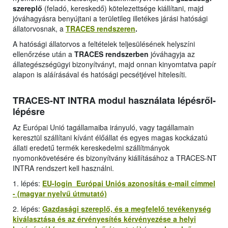
szereplő
(feladó, kereskedő) kötelezettsége kiállítani, majd
jóváhagyásra benyújtani a területileg illetékes járási hatósági
állatorvosnak, a
TRACES rendszeren
.
A hatósági állatorvos a feltételek teljesülésének helyszíni
ellenőrzése után a
TRACES rendszerben
jóváhagyja az
állategészségügyi bizonyítványt, majd onnan kinyomtatva papír
alapon is aláírásával és hatósági pecsétjével hitelesíti.
TRACES-NT INTRA modul használata lépésről-
lépésre
Az Európai Unió tagállamaiba irányuló, vagy tagállamain
keresztül szállítani kívánt élőállat és egyes magas kockázatú
állati eredetű termék kereskedelmi szállítmányok
nyomonkövetésére és bizonyítvány kiállításához a TRACES-NT
INTRA rendszert kell használni.
1. lépés:
EU-login Európai Uniós azonosítás e-mail címmel
- (magyar nyelvű útmutató)
2. lépés:
Gazdasági szereplő, és a megfelelő tevékenység
kiválasztása és az érvényesítés kérvényezése a helyi