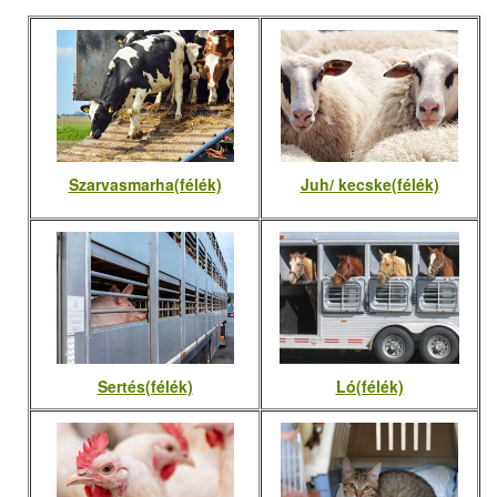
Szarvasmarha(félék)
Juh/ kecske(félék)
Sertés(félék)
Ló(félék)