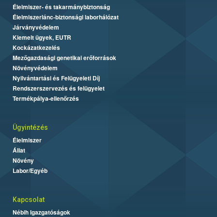
Élelmiszer- és takarmánybiztonság
Élelmiszerlánc-biztonsági laborhálózat
Járványvédelem
Kiemelt ügyek, EUTR
Kockázatkezelés
Mezőgazdasági genetikai erőforrások
Növényvédelem
Nyilvántartási és Felügyeleti Díj
Rendszerszervezés és felügyelet
Termékpálya-ellenőrzés
Ügyintézés
Élelmiszer
Állat
Növény
Labor/Egyéb
Kapcsolat
Nébih Igazgatóságok