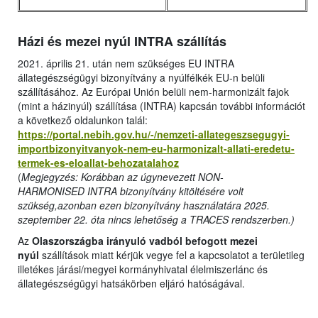
Házi és mezei nyúl INTRA szállítás
2021. április 21. után nem szükséges EU INTRA
állategészségügyi bizonyítvány a nyúlfélkék EU-n belüli
szállításához. Az Európai Unión belüli nem-harmonizált fajok
(mint a házinyúl) szállítása (INTRA) kapcsán további információt
a következő oldalunkon talál:
https://portal.nebih.gov.hu/-/nemzeti-allategeszsegugyi-
importbizonyitvanyok-nem-eu-harmonizalt-allati-eredetu-
termek-es-eloallat-behozatalahoz
(
Megjegyzés: Korábban az úgynevezett NON-
HARMONISED INTRA bizonyítvány kitöltésére volt
szükség,azonban ezen bizonyítvány használatára 2025.
szeptember 22. óta nincs lehetőség a TRACES rendszerben.)
Az
Olaszországba irányuló vadból befogott mezei
nyúl
szállítások miatt kérjük vegye fel a kapcsolatot a területileg
illetékes járási/megyei kormányhivatal élelmiszerlánc és
állategészségügyi hatsákörben eljáró hatóságával.