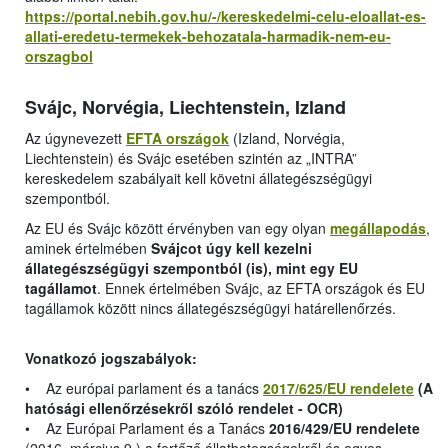
https://portal.nebih.gov.hu/-/kereskedelmi-celu-eloallat-es-
allati-eredetu-termekek-behozatala-harmadik-nem-eu-
orszagbol
Svájc, Norvégia, Liechtenstein, Izland
Az úgynevezett
EFTA országok
(Izland, Norvégia,
Liechtenstein) és Svájc esetében szintén az „INTRA”
kereskedelem szabályait kell követni állategészségügyi
szempontból.
Az EU és Svájc között érvényben van egy olyan
megállapodás
,
aminek értelmében
Svájcot úgy kell kezelni
állategészségügyi szempontból (is), mint egy EU
tagállamot
. Ennek értelmében Svájc, az EFTA országok és EU
tagállamok között nincs állategészségügyi határellenőrzés.
Vonatkozó jogszabályok:
• Az európai parlament és a tanács
2017/625/EU rendelete
(A
hatósági ellenőrzésekről szóló rendelet - OCR)
• Az Európai Parlament és a Tanács
2016/429/EU rendelete