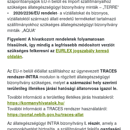
szaporítóanyagok EU-n belüli és import szállítmányaihoz
szükséges állategészségügyi bizonyítvány minták – „TERRE”
•
2020/2236/EU rendelet
- a víziállatokat és bizonyos,
víziállatoktól származó állati eredetű termékeket tartalmazó
szállítmányokhoz szükséges állategészségügyi bizonyítvány
minták- „AQUA”
Figyelem! A hivatkozott rendeletek folyamatosan
frissülnek, így mindig a legfrissebb módosított verziót
szükséges felkeresni az
EURLEX jogszabály kereső
oldalán
.
Az EU-n belüli élőállat szállításhoz az úgynevezett
TRACES
rendszer-INTRA
modulon is rögzített állategészségügyi
bizonyítvány szükséges, melyet
a származási hely szerinti
területileg illetékes járási hatósági állatorvosa igazol le.
További információ a területileg illetékes járás hivatalokról:
https://kormanyhivatalok.hu/
További információ a TRACES rendszer használatáról:
https://portal.nebih.gov.hu/traces-allat
Az állategészségügyi INTRA bizonyítvány
I. részét
, amely a
nyomonkövetést biztosítja, a szállítmányért felelős
gazdasági