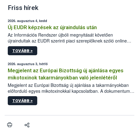
Friss hírek
2026. augusztus 4, kedd
Új EUDR képzések az újraindulás után
Az Információs Rendszer újbóli megnyitását követően
újraindultak az EUDR szerinti piaci szereplőknek szóló online
képzések.
TOVÁBB >
2026. augusztus 3, hétfő
Megjelent az Európai Bizottság új ajánlása egyes
mikotoxinok takarmányokban való jelenlétéről
Megjelent az Európai Bizottság új ajánlása a takarmányokban
előforduló egyes mikotoxinokkal kapcsolatban. A dokumentum
2027-től új irányértékek alkalmazását írja elő, és a jelenleg
TOVÁBB >
hatályos uniós ajánlások helyébe lép.