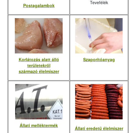
Tevefélék
Postagalambok
Korlátozás alatt álló
Szaporítóanyag
területekről
származó élelmiszer
Állati melléktermék
Állati eredetű élelmiszer