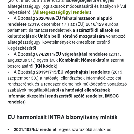
(2016. március 9.) a fertőző állatbetegségekről és egyes
állategészségügyi jogi aktusok módosításáról és hatályon kívül
helyezéséről (
Állategészségügyi rendelet
)
• A Bizottság
2020/688/EU felhatalmazáson alapuló
rendelete
(2019. december 17.) az (EU) 2016/429 európai
parlamenti és tanácsi rendeletnek
a szárazföldi állatok és
keltetőtojások Unión belül történő mozgatására
vonatkozó
állategészségügyi követelmények tekintetében történő
kiegészítéséről
• A Bizottság
874/2011/EU végrehajtási rendelete
(2011.
augusztus 31.) egyes áruk
Kombinált Nómenklatúra
szerinti
besorolásáról (
KN kódok
)
• A Bizottság
2019/1715/EU végrehajtási rendelete
(2019.
szeptember 30.) a hatósági ellenőrzések információkezelési
rendszerének és a rendszer elemeinek működésére vonatkozó
szabályok megállapításáról (
a hatósági ellenőrzések
információkezelési rendszeréről szóló rendelet, IMSOC
rendelet
)
EU harmonizált INTRA bizonyítvány minták
•
2021/403/EU rendelet
- egyes szárazföldi állatok és