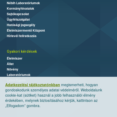
Nébih Laboratóriumok
Kormányhivatalok
Sajtókapcsolat
Ügyfélszolgálat
Hatósági jogsegély
Élelmiszermentő Központ
Hírlevél feliratkozás
Gyakori kérdések
Élelmiszer
Állat
Növény
Laboratóriumok
Labor/Egyéb
Adatkezelési tájékoztatónkban
megismerheti, hogyan
gondoskodunk személyes adatai védelméről. Weboldalunk
cookie-kat (sütiket) használ a jobb felhasználói élmény
érdekében, melynek biztosításához kérjük, kattintson az
„Elfogadom” gombra.