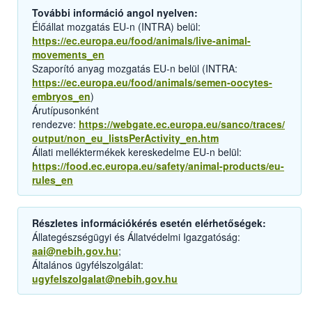
További információ angol nyelven:
Élőállat mozgatás EU-n (INTRA) belül:
https://ec.europa.eu/food/animals/live-animal-
movements_en
Szaporító anyag mozgatás EU-n belül (INTRA:
https://ec.europa.eu/food/animals/semen-oocytes-
embryos_en
)
Árutípusonként
rendezve:
https://webgate.ec.europa.eu/sanco/traces/
output/non_eu_listsPerActivity_en.htm
Állati melléktermékek kereskedelme EU-n belül:
https://food.ec.europa.eu/safety/animal-products/eu-
rules_en
Részletes információkérés esetén elérhetőségek:
Állategészségügyi és Állatvédelmi Igazgatóság:
aai@nebih.gov.hu
;
Általános ügyfélszolgálat:
ugyfelszolgalat@nebih.gov.hu