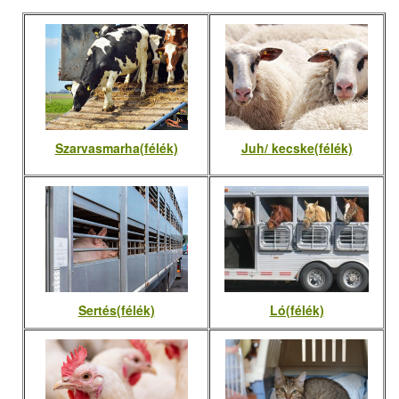
Szarvasmarha(félék)
Juh/ kecske(félék)
Sertés(félék)
Ló(félék)