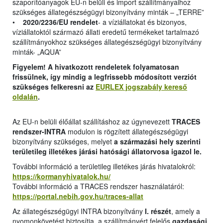
szaporítóanyagok EU-n belüli és import szállítmányaihoz
szükséges állategészségügyi bizonyítvány minták – „TERRE”
•
2020/2236/EU rendelet
- a víziállatokat és bizonyos,
víziállatoktól származó állati eredetű termékeket tartalmazó
szállítmányokhoz szükséges állategészségügyi bizonyítvány
minták- „AQUA”
Figyelem! A hivatkozott rendeletek folyamatosan
frissülnek, így mindig a legfrissebb módosított verziót
szükséges felkeresni az
EURLEX jogszabály kereső
oldalán
.
Az EU-n belüli élőállat szállításhoz az úgynevezett
TRACES
rendszer-INTRA
modulon is rögzített állategészségügyi
bizonyítvány szükséges, melyet
a származási hely szerinti
területileg illetékes járási hatósági állatorvosa igazol le.
További információ a területileg illetékes járás hivatalokról:
https://kormanyhivatalok.hu/
További információ a TRACES rendszer használatáról:
https://portal.nebih.gov.hu/traces-allat
Az állategészségügyi INTRA bizonyítvány
I. részét
, amely a
nyomonkövetést biztosítja, a szállítmányért felelős
gazdasági