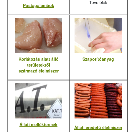
Tevefélék
Postagalambok
Korlátozás alatt álló
Szaporítóanyag
területekről
származó élelmiszer
Állati melléktermék
Állati eredetű élelmiszer