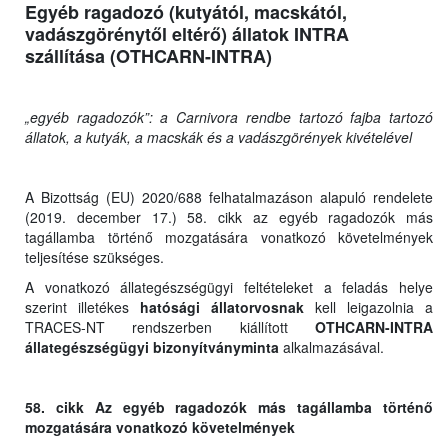
Egyéb ragadozó (kutyától, macskától,
vadászgörénytől eltérő) állatok INTRA
szállítása (OTHCARN-INTRA)
„egyéb ragadozók”: a Carnivora rendbe tartozó fajba tartozó
állatok, a kutyák, a macskák és a vadászgörények kivételével
A Bizottság (EU) 2020/688 felhatalmazáson alapuló rendelete
(2019. december 17.) 58. cikk az egyéb ragadozók más
tagállamba történő mozgatására vonatkozó követelmények
teljesítése szükséges.
A vonatkozó állategészségügyi feltételeket a feladás helye
szerint illetékes
hatósági állatorvosnak
kell leigazolnia a
TRACES-NT rendszerben kiállított
OTHCARN-INTRA
állategészségügyi bizonyítványminta
alkalmazásával.
58. cikk Az egyéb ragadozók más tagállamba történő
mozgatására vonatkozó követelmények