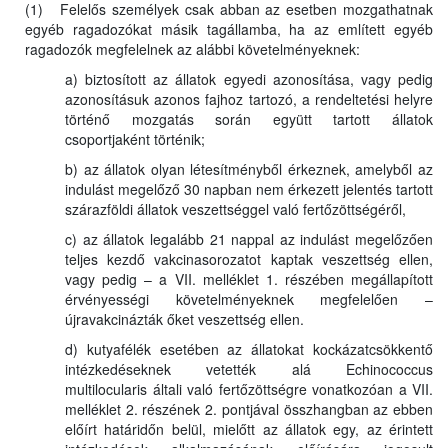
(1) Felelős személyek csak abban az esetben mozgathatnak
egyéb ragadozókat másik tagállamba, ha az említett egyéb
ragadozók megfelelnek az alábbi követelményeknek:
a) biztosított az állatok egyedi azonosítása, vagy pedig
azonosításuk azonos fajhoz tartozó, a rendeltetési helyre
történő mozgatás során együtt tartott állatok
csoportjaként történik;
b) az állatok olyan létesítményből érkeznek, amelyből az
indulást megelőző 30 napban nem érkezett jelentés tartott
szárazföldi állatok veszettséggel való fertőzöttségéről,
c) az állatok legalább 21 nappal az indulást megelőzően
teljes kezdő vakcinasorozatot kaptak veszettség ellen,
vagy pedig – a VII. melléklet 1. részében megállapított
érvényességi követelményeknek megfelelően –
újravakcinázták őket veszettség ellen.
d) kutyafélék esetében az állatokat kockázatcsökkentő
intézkedéseknek vetették alá Echinococcus
multilocularis általi való fertőzöttségre vonatkozóan a VII.
melléklet 2. részének 2. pontjával összhangban az ebben
előírt határidőn belül, mielőtt az állatok egy, az érintett