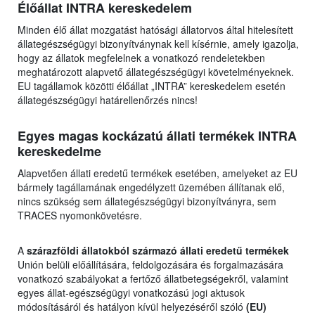
Élőállat INTRA kereskedelem
Minden élő állat mozgatást hatósági állatorvos által hitelesített
állategészségügyi bizonyítványnak kell kísérnie, amely igazolja,
hogy az állatok megfelelnek a vonatkozó rendeletekben
meghatározott alapvető állategészségügyi követelményeknek.
EU tagállamok közötti élőállat „INTRA” kereskedelem esetén
állategészségügyi határellenőrzés nincs!
Egyes magas kockázatú állati termékek INTRA
kereskedelme
Alapvetően állati eredetű termékek esetében, amelyeket az EU
bármely tagállamának engedélyzett üzemében állítanak elő,
nincs szükség sem állategészségügyi bizonyítványra, sem
TRACES nyomonkövetésre.
A
szárazföldi állatokból származó állati eredetű termékek
Unión belüli előállítására, feldolgozására és forgalmazására
vonatkozó szabályokat a fertőző állatbetegségekről, valamint
egyes állat-egészségügyi vonatkozású jogi aktusok
módosításáról és hatályon kívül helyezéséről szóló
(EU)