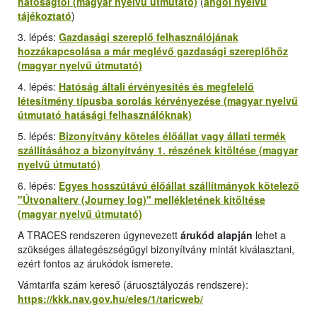
hatóságtól (magyar nyelvű útmutató)
(
angol nyelvű
tájékoztató
)
3. lépés:
Gazdasági szereplő felhasználójának
hozzákapcsolása a már meglévő gazdasági szereplőhöz
(magyar nyelvű útmutató)
4. lépés:
Hatóság általi érvényesítés és megfelelő
létesítmény típusba sorolás kérvényezése (magyar nyelvű
útmutató hatásági felhasználóknak)
5. lépés:
Bizonyítvány köteles élőállat vagy állati termék
szállításához a bizonyítvány 1. részének kitöltése (magyar
nyelvű útmutató)
6. lépés:
Egyes hosszútávú élőállat szállítmányok kötelező
"
Útvonalterv (Journey log
)" mellékletének kitöltése
(magyar nyelvű útmutató)
A TRACES rendszeren úgynevezett
árukód alapján
lehet a
szükséges állategészségügyi bizonyítvány mintát kiválasztani,
ezért fontos az árukódok ismerete.
Vámtarifa szám kereső (áruosztályozás rendszere):
https://kkk.nav.gov.hu/eles/1/taricweb/