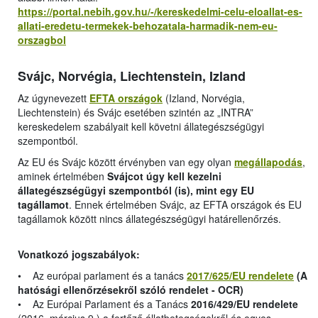
https://portal.nebih.gov.hu/-/kereskedelmi-celu-eloallat-es-
allati-eredetu-termekek-behozatala-harmadik-nem-eu-
orszagbol
Svájc, Norvégia, Liechtenstein, Izland
Az úgynevezett
EFTA országok
(Izland, Norvégia,
Liechtenstein) és Svájc esetében szintén az „INTRA”
kereskedelem szabályait kell követni állategészségügyi
szempontból.
Az EU és Svájc között érvényben van egy olyan
megállapodás
,
aminek értelmében
Svájcot úgy kell kezelni
állategészségügyi szempontból (is), mint egy EU
tagállamot
. Ennek értelmében Svájc, az EFTA országok és EU
tagállamok között nincs állategészségügyi határellenőrzés.
Vonatkozó jogszabályok:
• Az európai parlament és a tanács
2017/625/EU rendelete
(A
hatósági ellenőrzésekről szóló rendelet - OCR)
• Az Európai Parlament és a Tanács
2016/429/EU rendelete