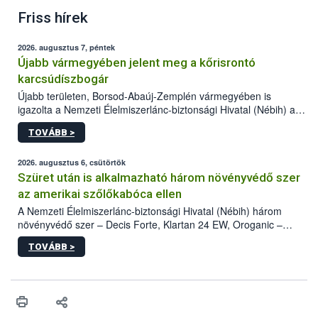
Friss hírek
2026. augusztus 7, péntek
Újabb vármegyében jelent meg a kőrisrontó
karcsúdíszbogár
Újabb területen, Borsod-Abaúj-Zemplén vármegyében is
igazolta a Nemzeti Élelmiszerlánc-biztonsági Hivatal (Nébih) a
kőrisrontó karcsúdíszbogár (Agrilus planipennis) jelenlétét. A
TOVÁBB >
kártevőt nem csak színcsapdában találták meg, de már fertőzött
fában is azonosították. A növényvédelmi szakemberek folytatják
az intenzív felderítést, emellett az intézkedéseket a szlovák
2026. augusztus 6, csütörtök
hatósággal is összehangolják a terjedés megállítása érdekében.
Szüret után is alkalmazható három növényvédő szer
az amerikai szőlőkabóca ellen
A Nemzeti Élelmiszerlánc-biztonsági Hivatal (Nébih) három
növényvédő szer – Decis Forte, Klartan 24 EW, Oroganic –
engedélyokiratát módosította, így azok a szüretet követően,
TOVÁBB >
egészen a vesszőérettség (BBCH 91) stádiumáig
felhasználhatóak a szőlőben. A kiterjesztések célja, hogy a korai
érésű szőlőkben is legyen lehetőség a károsító elleni további
védekezésre. Az Oroganic készítmény kis kiszerelésben kiskerti
felhasználók számára is elérhető és ökológiai termesztésben is