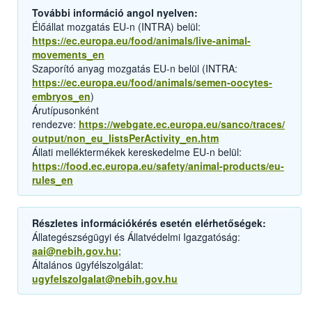
További információ angol nyelven:
Élőállat mozgatás EU-n (INTRA) belül:
https://ec.europa.eu/food/animals/live-animal-
movements_en
Szaporító anyag mozgatás EU-n belül (INTRA:
https://ec.europa.eu/food/animals/semen-oocytes-
embryos_en
)
Árutípusonként
rendezve:
https://webgate.ec.europa.eu/sanco/traces/
output/non_eu_listsPerActivity_en.htm
Állati melléktermékek kereskedelme EU-n belül:
https://food.ec.europa.eu/safety/animal-products/eu-
rules_en
Részletes információkérés esetén elérhetőségek:
Állategészségügyi és Állatvédelmi Igazgatóság:
aai@nebih.gov.hu
;
Általános ügyfélszolgálat:
ugyfelszolgalat@nebih.gov.hu