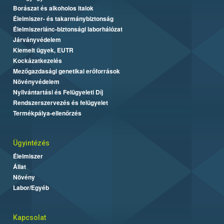
Borászat és alkoholos italok
Élelmiszer- és takarmánybiztonság
Élelmiszerlánc-biztonsági laborhálózat
Járványvédelem
Kiemelt ügyek, EUTR
Kockázatkezelés
Mezőgazdasági genetikai erőforrások
Növényvédelem
Nyilvántartási és Felügyeleti Díj
Rendszerszervezés és felügyelet
Termékpálya-ellenőrzés
Ügyintézés
Élelmiszer
Állat
Növény
Labor/Egyéb
Kapcsolat