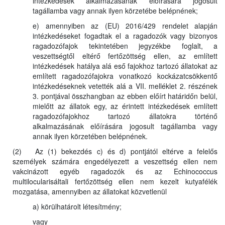
intézkedések alkalmazásának előírására jogosult
tagállamba vagy annak ilyen körzetébe belépnének;
e) amennyiben az (EU) 2016/429 rendelet alapján
intézkedéseket fogadtak el a ragadozók vagy bizonyos
ragadozófajok tekintetében jegyzékbe foglalt, a
veszettségtől eltérő fertőzöttség ellen, az említett
intézkedések hatálya alá eső fajokhoz tartozó állatokat az
említett ragadozófajokra vonatkozó kockázatcsökkentő
intézkedéseknek vetették alá a VII. melléklet 2. részének
3. pontjával összhangban az ebben előírt határidőn belül,
mielőtt az állatok egy, az érintett intézkedések említett
ragadozófajokhoz tartozó állatokra történő
alkalmazásának előírására jogosult tagállamba vagy
annak ilyen körzetében belépnének.
(2) Az (1) bekezdés c) és d) pontjától eltérve a felelős
személyek számára engedélyezett a veszettség ellen nem
vakcinázott egyéb ragadozók és az Echinococcus
multilocularisáltali fertőzöttség ellen nem kezelt kutyafélék
mozgatása, amennyiben az állatokat közvetlenül
a) körülhatárolt létesítmény;
vagy