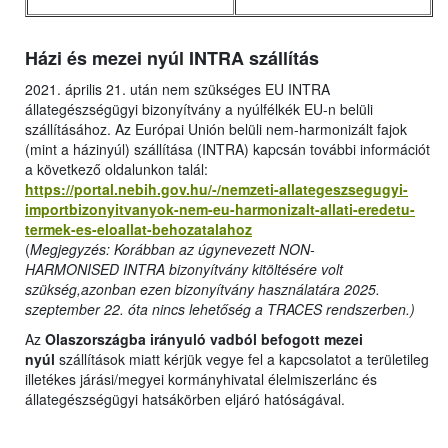
Házi és mezei nyúl INTRA szállítás
2021. április 21. után nem szükséges EU INTRA
állategészségügyi bizonyítvány a nyúlfélkék EU-n belüli
szállításához. Az Európai Unión belüli nem-harmonizált fajok
(mint a házinyúl) szállítása (INTRA) kapcsán további információt
a következő oldalunkon talál:
https://portal.nebih.gov.hu/-/nemzeti-allategeszsegugyi-
importbizonyitvanyok-nem-eu-harmonizalt-allati-eredetu-
termek-es-eloallat-behozatalahoz
(
Megjegyzés: Korábban az úgynevezett NON-
HARMONISED INTRA bizonyítvány kitöltésére volt
szükség,azonban ezen bizonyítvány használatára 2025.
szeptember 22. óta nincs lehetőség a TRACES rendszerben.)
Az
Olaszországba irányuló vadból befogott mezei
nyúl
szállítások miatt kérjük vegye fel a kapcsolatot a területileg
illetékes járási/megyei kormányhivatal élelmiszerlánc és
állategészségügyi hatsákörben eljáró hatóságával.