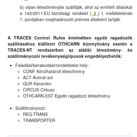
b) olyan létesítménybe szállítják, ahol az említett állatokat
a 142/2011/EU bizottsági rendelet (
2
) I. mellékletének
1. pontjában meghatározott prémes állatként tartják.
A TRACES Control Rules értelmében egyéb ragadozók
szállításához kiállított OTHCARN bizonyítvány esetén a
TRACES-NT rendszerben az alábbi létesítmény- és
szállítmányozói tevékenységtípusok engedélyezhetők:
Feladási/berakodási/rendeltetési hely:
CONF Körülhatárolt létesítmény
ACT Animal act
QUR Karantén
CIRCUS Cirkusz
OTHCARN-EST Egyéb ragadozó létesítmény
Szállítmányozó:
REG-TRANS
TRANSPORTER