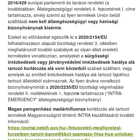
2016/429
európai parlamenti és tanácsi rendelet (a
továbbiakban: Állategészségügyi rendelet) 6. fejezetének I. címe
tartalmazza, amely szerint az ilyen termékek Unión belüli
szállítását
nem kell állategészségügyi vagy hatósági
bizonyítványnak kísérnie
.
Ezeket az előírásokat egészítik ki a
2020/2154/EU
felhatalmazáson alapuló bizottsági rendelet 3. cikkében
meghatározott további szabályok az olyan állati eredetű
termékekre vonatkozóan, amelyeket a
sürgősségi
intézkedések vagy járványvédelmi intézkedések hatálya alá
tartozó korlátozás alá vont körzetből
szabad szállítani, vagy
amelyek az említett
i
ntézkedések hatálya alá tartozó fajokhoz
tartozó állatokból származnak. Az ilyen árukra vonatkozó
bizonyítványmintát a
2020/2235/EU
bizottsági végrehajtási
rendelet II. mellékletének 1. fejezet
e
tartalmazza ("INTRA-
EMERGENCY" állategészségügyi bizonyítvány)
Magas patogenitású madárinfluenza
korlátozás alá tartozó
termékek Magyarországról történő INTRA kiszállításáról további
információ:
https://portal.nebih.gov.hu/-/felugyeleti-megfigyelesi-
korzetben-tartott-baromfikbol-szarmazo-friss-hus-unioban-