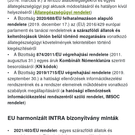
(2016. március 9.) a fertőző állatbetegségekről és egyes
állategészségügyi jogi aktusok módosításáról és hatályon kívül
helyezéséről (
Állategészségügyi rendelet
)
• A Bizottság
2020/688/EU felhatalmazáson alapuló
rendelete
(2019. december 17.) az (EU) 2016/429 európai
parlamenti és tanácsi rendeletnek
a szárazföldi állatok és
keltetőtojások Unión belül történő mozgatására
vonatkozó
állategészségügyi követelmények tekintetében történő
kiegészítéséről
• A Bizottság
874/2011/EU végrehajtási rendelete
(2011.
augusztus 31.) egyes áruk
Kombinált Nómenklatúra
szerinti
besorolásáról (
KN kódok
)
• A Bizottság
2019/1715/EU végrehajtási rendelete
(2019.
szeptember 30.) a hatósági ellenőrzések információkezelési
rendszerének és a rendszer elemeinek működésére vonatkozó
szabályok megállapításáról (
a hatósági ellenőrzések
információkezelési rendszeréről szóló rendelet, IMSOC
rendelet
)
EU harmonizált INTRA bizonyítvány minták
•
2021/403/EU rendelet
- egyes szárazföldi állatok és