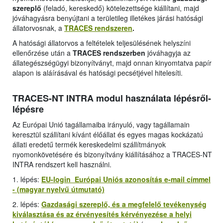
szereplő
(feladó, kereskedő) kötelezettsége kiállítani, majd
jóváhagyásra benyújtani a területileg illetékes járási hatósági
állatorvosnak, a
TRACES rendszeren
.
A hatósági állatorvos a feltételek teljesülésének helyszíni
ellenőrzése után a
TRACES rendszerben
jóváhagyja az
állategészségügyi bizonyítványt, majd onnan kinyomtatva papír
alapon is aláírásával és hatósági pecsétjével hitelesíti.
TRACES-NT INTRA modul használata lépésről-
lépésre
Az Európai Unió tagállamaiba irányuló, vagy tagállamain
keresztül szállítani kívánt élőállat és egyes magas kockázatú
állati eredetű termék kereskedelmi szállítmányok
nyomonkövetésére és bizonyítvány kiállításához a TRACES-NT
INTRA rendszert kell használni.
1. lépés:
EU-login Európai Uniós azonosítás e-mail címmel
- (magyar nyelvű útmutató)
2. lépés:
Gazdasági szereplő, és a megfelelő tevékenység
kiválasztása és az érvényesítés kérvényezése a helyi