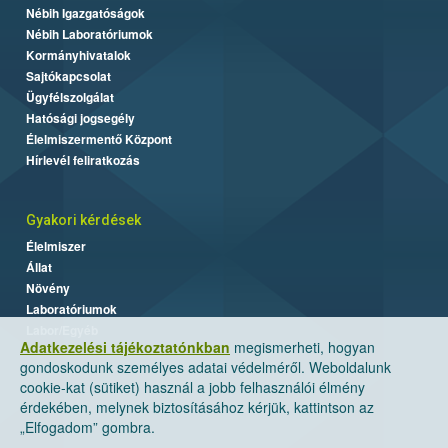
Nébih Igazgatóságok
Nébih Laboratóriumok
Kormányhivatalok
Sajtókapcsolat
Ügyfélszolgálat
Hatósági jogsegély
Élelmiszermentő Központ
Hírlevél feliratkozás
Gyakori kérdések
Élelmiszer
Állat
Növény
Laboratóriumok
Labor/Egyéb
Adatkezelési tájékoztatónkban
megismerheti, hogyan
gondoskodunk személyes adatai védelméről. Weboldalunk
cookie-kat (sütiket) használ a jobb felhasználói élmény
érdekében, melynek biztosításához kérjük, kattintson az
„Elfogadom” gombra.