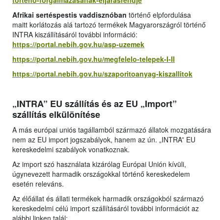
torteno-forgalmazasanak-eljarasrendje
Afrikai sertéspestis vaddisznóban
történő elpfordulása
maitt korlátozás alá tartozó termékek Magyarországról történő
INTRA kiszállításáról további információ:
https://portal.nebih.gov.hu/asp-uzemek
https://portal.nebih.gov.hu/megfelelo-telepek-I-II
https://portal.nebih.gov.hu/szaporitoanyag-kiszallitok
„INTRA” EU szállítás és az EU „Import”
szállítás elkülönítése
A más európai uniós tagállamból származó állatok mozgatására
nem az EU import jogszabályok, hanem az ún. „INTRA” EU
kereskedelmi szabályok vonatkoznak.
Az import szó használata kizárólag Európai Unión kívüli,
úgynevezett harmadik országokkal történő kereskedelem
esetén releváns.
Az élőállat és állati termékek harmadik országokból származó
kereskedelmi célú import szállításáról további információt az
alábbi linken talál: