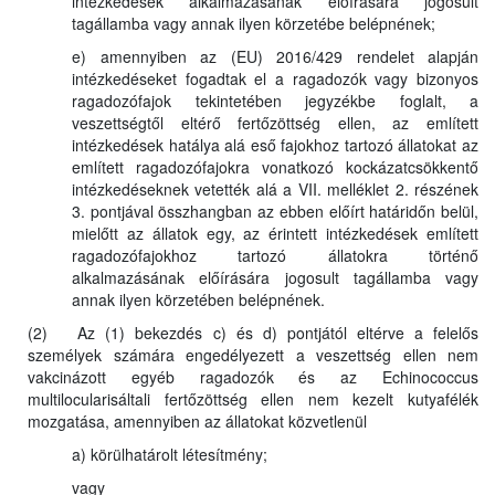
intézkedések alkalmazásának előírására jogosult
tagállamba vagy annak ilyen körzetébe belépnének;
e) amennyiben az (EU) 2016/429 rendelet alapján
intézkedéseket fogadtak el a ragadozók vagy bizonyos
ragadozófajok tekintetében jegyzékbe foglalt, a
veszettségtől eltérő fertőzöttség ellen, az említett
intézkedések hatálya alá eső fajokhoz tartozó állatokat az
említett ragadozófajokra vonatkozó kockázatcsökkentő
intézkedéseknek vetették alá a VII. melléklet 2. részének
3. pontjával összhangban az ebben előírt határidőn belül,
mielőtt az állatok egy, az érintett intézkedések említett
ragadozófajokhoz tartozó állatokra történő
alkalmazásának előírására jogosult tagállamba vagy
annak ilyen körzetében belépnének.
(2) Az (1) bekezdés c) és d) pontjától eltérve a felelős
személyek számára engedélyezett a veszettség ellen nem
vakcinázott egyéb ragadozók és az Echinococcus
multilocularisáltali fertőzöttség ellen nem kezelt kutyafélék
mozgatása, amennyiben az állatokat közvetlenül
a) körülhatárolt létesítmény;
vagy