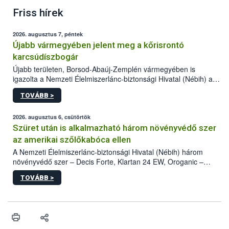
Friss hírek
2026. augusztus 7, péntek
Újabb vármegyében jelent meg a kőrisrontó
karcsúdíszbogár
Újabb területen, Borsod-Abaúj-Zemplén vármegyében is
igazolta a Nemzeti Élelmiszerlánc-biztonsági Hivatal (Nébih) a
kőrisrontó karcsúdíszbogár (Agrilus planipennis) jelenlétét. A
TOVÁBB >
kártevőt nem csak színcsapdában találták meg, de már fertőzött
fában is azonosították. A növényvédelmi szakemberek folytatják
az intenzív felderítést, emellett az intézkedéseket a szlovák
2026. augusztus 6, csütörtök
hatósággal is összehangolják a terjedés megállítása érdekében.
Szüret után is alkalmazható három növényvédő szer
az amerikai szőlőkabóca ellen
A Nemzeti Élelmiszerlánc-biztonsági Hivatal (Nébih) három
növényvédő szer – Decis Forte, Klartan 24 EW, Oroganic –
engedélyokiratát módosította, így azok a szüretet követően,
TOVÁBB >
egészen a vesszőérettség (BBCH 91) stádiumáig
felhasználhatóak a szőlőben. A kiterjesztések célja, hogy a korai
érésű szőlőkben is legyen lehetőség a károsító elleni további
védekezésre. Az Oroganic készítmény kis kiszerelésben kiskerti
felhasználók számára is elérhető és ökológiai termesztésben is