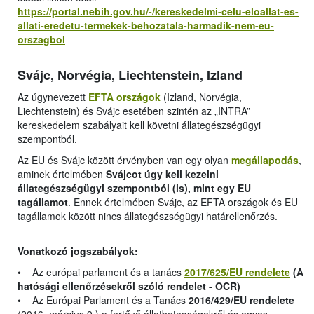
https://portal.nebih.gov.hu/-/kereskedelmi-celu-eloallat-es-
allati-eredetu-termekek-behozatala-harmadik-nem-eu-
orszagbol
Svájc, Norvégia, Liechtenstein, Izland
Az úgynevezett
EFTA országok
(Izland, Norvégia,
Liechtenstein) és Svájc esetében szintén az „INTRA”
kereskedelem szabályait kell követni állategészségügyi
szempontból.
Az EU és Svájc között érvényben van egy olyan
megállapodás
,
aminek értelmében
Svájcot úgy kell kezelni
állategészségügyi szempontból (is), mint egy EU
tagállamot
. Ennek értelmében Svájc, az EFTA országok és EU
tagállamok között nincs állategészségügyi határellenőrzés.
Vonatkozó jogszabályok:
• Az európai parlament és a tanács
2017/625/EU rendelete
(A
hatósági ellenőrzésekről szóló rendelet - OCR)
• Az Európai Parlament és a Tanács
2016/429/EU rendelete