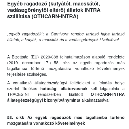
Egyéb ragadozó (kutyától, macskától,
vadászgörénytől eltérő) állatok INTRA
szállítása (OTHCARN-INTRA)
„egyéb ragadozók”: a Carnivora rendbe tartozó fajba tartozó
állatok, a kutyák, a macskák és a vadászgörények kivételével
A Bizottság (EU) 2020/688 felhatalmazáson alapuló rendelete
(2019. december 17.) 58. cikk az egyéb ragadozók más
tagállamba történő mozgatására vonatkozó követelmények
teljesítése szükséges.
A vonatkozó állategészségügyi feltételeket a feladás helye
szerint illetékes
hatósági állatorvosnak
kell leigazolnia a
TRACES-NT rendszerben kiállított
OTHCARN-INTRA
állategészségügyi bizonyítványminta
alkalmazásával.
58. cikk Az egyéb ragadozók más tagállamba történő
mozgatására vonatkozó követelmények