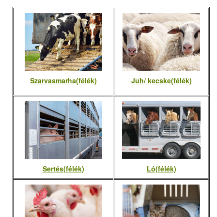
Szarvasmarha(félék)
Juh/ kecske(félék)
Sertés(félék)
Ló(félék)