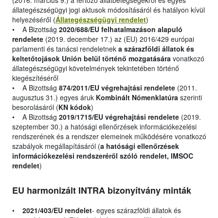
(2016. március 9.) a fertőző állatbetegségekről és egyes
állategészségügyi jogi aktusok módosításáról és hatályon kívül
helyezéséről (
Állategészségügyi rendelet
)
• A Bizottság
2020/688/EU felhatalmazáson alapuló
rendelete
(2019. december 17.) az (EU) 2016/429 európai
parlamenti és tanácsi rendeletnek
a szárazföldi állatok és
keltetőtojások Unión belül történő mozgatására
vonatkozó
állategészségügyi követelmények tekintetében történő
kiegészítéséről
• A Bizottság
874/2011/EU végrehajtási rendelete
(2011.
augusztus 31.) egyes áruk
Kombinált Nómenklatúra
szerinti
besorolásáról (
KN kódok
)
• A Bizottság
2019/1715/EU végrehajtási rendelete
(2019.
szeptember 30.) a hatósági ellenőrzések információkezelési
rendszerének és a rendszer elemeinek működésére vonatkozó
szabályok megállapításáról (
a hatósági ellenőrzések
információkezelési rendszeréről szóló rendelet, IMSOC
rendelet
)
EU harmonizált INTRA bizonyítvány minták
•
2021/403/EU rendelet
- egyes szárazföldi állatok és