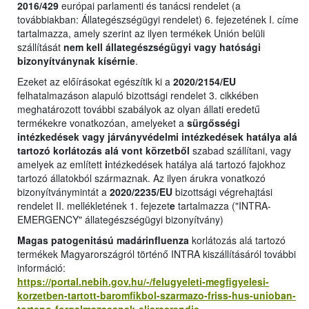
2016/429
európai parlamenti és tanácsi rendelet (a
továbbiakban: Állategészségügyi rendelet) 6. fejezetének I. címe
tartalmazza, amely szerint az ilyen termékek Unión belüli
szállítását
nem kell állategészségügyi vagy hatósági
bizonyítványnak kísérnie
.
Ezeket az előírásokat egészítik ki a
2020/2154/EU
felhatalmazáson alapuló bizottsági rendelet 3. cikkében
meghatározott további szabályok az olyan állati eredetű
termékekre vonatkozóan, amelyeket a
sürgősségi
intézkedések vagy járványvédelmi intézkedések hatálya alá
tartozó korlátozás alá vont körzetből
szabad szállítani, vagy
amelyek az említett
i
ntézkedések hatálya alá tartozó fajokhoz
tartozó állatokból származnak. Az ilyen árukra vonatkozó
bizonyítványmintát a
2020/2235/EU
bizottsági végrehajtási
rendelet II. mellékletének 1. fejezet
e
tartalmazza ("INTRA-
EMERGENCY" állategészségügyi bizonyítvány)
Magas patogenitású madárinfluenza
korlátozás alá tartozó
termékek Magyarországról történő INTRA kiszállításáról további
információ:
https://portal.nebih.gov.hu/-/felugyeleti-megfigyelesi-
korzetben-tartott-baromfikbol-szarmazo-friss-hus-unioban-