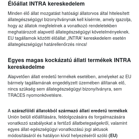
Élőállat INTRA kereskedelem
Minden élő állat mozgatást hatósági állatorvos által hitelesített
állategészségügyi bizonyítványnak kell kísérnie, amely igazolja,
hogy az állatok megfelelnek a vonatkozó rendeletekben
meghatározott alapvető állategészségügyi követelményeknek.
EU tagállamok közötti élőállat „INTRA” kereskedelem esetén
állategészségügyi határellenőrzés nincs!
Egyes magas kockázatú állati termékek INTRA
kereskedelme
Alapvetően állati eredetű termékek esetében, amelyeket az EU
bármely tagállamának engedélyzett üzemében állítanak elő,
nincs szükség sem állategészségügyi bizonyítványra, sem
TRACES nyomonkövetésre.
A
szárazföldi állatokból származó állati eredetű termékek
Unión belüli előállítására, feldolgozására és forgalmazására
vonatkozó szabályokat a fertőző állatbetegségekről, valamint
egyes állat-egészségügyi vonatkozású jogi aktusok
módosításáról és hatályon kívül helyezéséről szóló
(EU)