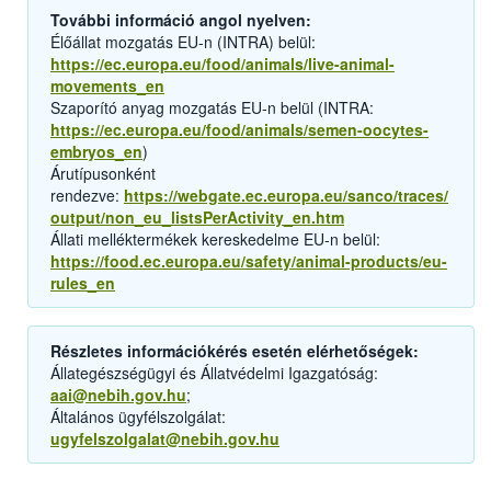
További információ angol nyelven:
Élőállat mozgatás EU-n (INTRA) belül:
https://ec.europa.eu/food/animals/live-animal-
movements_en
Szaporító anyag mozgatás EU-n belül (INTRA:
https://ec.europa.eu/food/animals/semen-oocytes-
embryos_en
)
Árutípusonként
rendezve:
https://webgate.ec.europa.eu/sanco/traces/
output/non_eu_listsPerActivity_en.htm
Állati melléktermékek kereskedelme EU-n belül:
https://food.ec.europa.eu/safety/animal-products/eu-
rules_en
Részletes információkérés esetén elérhetőségek:
Állategészségügyi és Állatvédelmi Igazgatóság:
aai@nebih.gov.hu
;
Általános ügyfélszolgálat:
ugyfelszolgalat@nebih.gov.hu