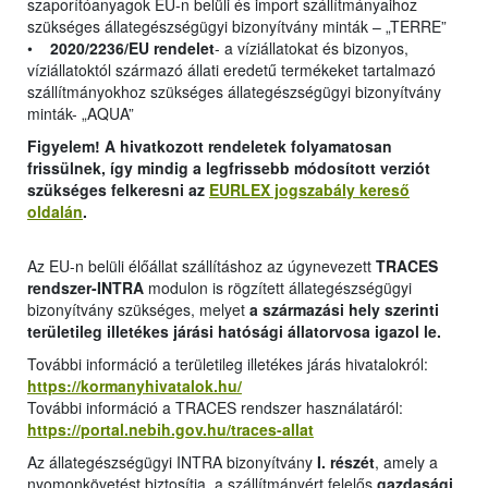
szaporítóanyagok EU-n belüli és import szállítmányaihoz
szükséges állategészségügyi bizonyítvány minták – „TERRE”
•
2020/2236/EU rendelet
- a víziállatokat és bizonyos,
víziállatoktól származó állati eredetű termékeket tartalmazó
szállítmányokhoz szükséges állategészségügyi bizonyítvány
minták- „AQUA”
Figyelem! A hivatkozott rendeletek folyamatosan
frissülnek, így mindig a legfrissebb módosított verziót
szükséges felkeresni az
EURLEX jogszabály kereső
oldalán
.
Az EU-n belüli élőállat szállításhoz az úgynevezett
TRACES
rendszer-INTRA
modulon is rögzített állategészségügyi
bizonyítvány szükséges, melyet
a származási hely szerinti
területileg illetékes járási hatósági állatorvosa igazol le.
További információ a területileg illetékes járás hivatalokról:
https://kormanyhivatalok.hu/
További információ a TRACES rendszer használatáról:
https://portal.nebih.gov.hu/traces-allat
Az állategészségügyi INTRA bizonyítvány
I. részét
, amely a
nyomonkövetést biztosítja, a szállítmányért felelős
gazdasági