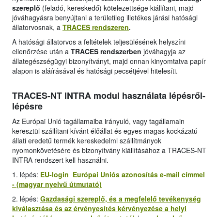
szereplő
(feladó, kereskedő) kötelezettsége kiállítani, majd
jóváhagyásra benyújtani a területileg illetékes járási hatósági
állatorvosnak, a
TRACES rendszeren
.
A hatósági állatorvos a feltételek teljesülésének helyszíni
ellenőrzése után a
TRACES rendszerben
jóváhagyja az
állategészségügyi bizonyítványt, majd onnan kinyomtatva papír
alapon is aláírásával és hatósági pecsétjével hitelesíti.
TRACES-NT INTRA modul használata lépésről-
lépésre
Az Európai Unió tagállamaiba irányuló, vagy tagállamain
keresztül szállítani kívánt élőállat és egyes magas kockázatú
állati eredetű termék kereskedelmi szállítmányok
nyomonkövetésére és bizonyítvány kiállításához a TRACES-NT
INTRA rendszert kell használni.
1. lépés:
EU-login Európai Uniós azonosítás e-mail címmel
- (magyar nyelvű útmutató)
2. lépés:
Gazdasági szereplő, és a megfelelő tevékenység
kiválasztása és az érvényesítés kérvényezése a helyi