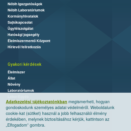
Nébih Igazgatóságok
Nébih Laboratóriumok
Kormányhivatalok
Sajtókapcsolat
Ügyfélszolgálat
Hatósági jogsegély
Élelmiszermentő Központ
Hírlevél feliratkozás
Gyakori kérdések
Élelmiszer
Állat
Növény
Laboratóriumok
Labor/Egyéb
Adatkezelési tájékoztatónkban
megismerheti, hogyan
gondoskodunk személyes adatai védelméről. Weboldalunk
cookie-kat (sütiket) használ a jobb felhasználói élmény
érdekében, melynek biztosításához kérjük, kattintson az
„Elfogadom” gombra.