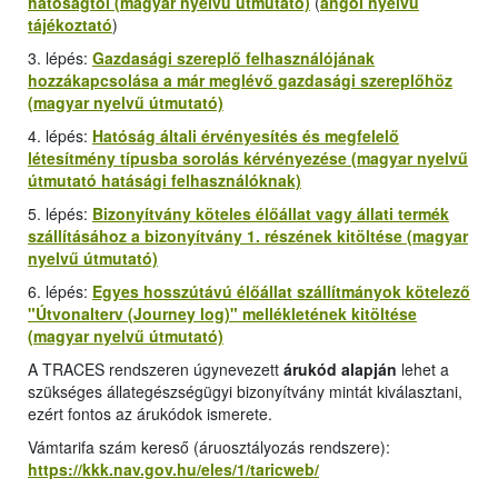
hatóságtól (magyar nyelvű útmutató)
(
angol nyelvű
tájékoztató
)
3. lépés:
Gazdasági szereplő felhasználójának
hozzákapcsolása a már meglévő gazdasági szereplőhöz
(magyar nyelvű útmutató)
4. lépés:
Hatóság általi érvényesítés és megfelelő
létesítmény típusba sorolás kérvényezése (magyar nyelvű
útmutató hatásági felhasználóknak)
5. lépés:
Bizonyítvány köteles élőállat vagy állati termék
szállításához a bizonyítvány 1. részének kitöltése (magyar
nyelvű útmutató)
6. lépés:
Egyes hosszútávú élőállat szállítmányok kötelező
"
Útvonalterv (Journey log
)" mellékletének kitöltése
(magyar nyelvű útmutató)
A TRACES rendszeren úgynevezett
árukód alapján
lehet a
szükséges állategészségügyi bizonyítvány mintát kiválasztani,
ezért fontos az árukódok ismerete.
Vámtarifa szám kereső (áruosztályozás rendszere):
https://kkk.nav.gov.hu/eles/1/taricweb/