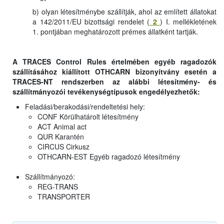
b) olyan létesítménybe szállítják, ahol az említett állatokat
a 142/2011/EU bizottsági rendelet (
2
) I. mellékletének
1. pontjában meghatározott prémes állatként tartják.
A TRACES Control Rules értelmében egyéb ragadozók
szállításához kiállított OTHCARN bizonyítvány esetén a
TRACES-NT rendszerben az alábbi létesítmény- és
szállítmányozói tevékenységtípusok engedélyezhetők:
Feladási/berakodási/rendeltetési hely:
CONF Körülhatárolt létesítmény
ACT Animal act
QUR Karantén
CIRCUS Cirkusz
OTHCARN-EST Egyéb ragadozó létesítmény
Szállítmányozó:
REG-TRANS
TRANSPORTER