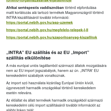
torteno-forgalmazasanak-eljarasrendje
Afrikai sertéspestis vaddisznóban
történő elpfordulása
maitt korlátozás alá tartozó termékek Magyarországról történő
INTRA kiszállításáról további információ:
https://portal.nebih.gov.hu/asp-uzemek
https://portal.nebih.gov.hu/megfelelo-telepek-I-II
https://portal.nebih.gov.hu/szaporitoanyag-kiszallitok
„INTRA” EU szállítás és az EU „Import”
szállítás elkülönítése
A más európai uniós tagállamból származó állatok mozgatására
nem az EU import jogszabályok, hanem az ún. „INTRA” EU
kereskedelmi szabályok vonatkoznak.
Az import szó használata kizárólag Európai Unión kívüli,
úgynevezett harmadik országokkal történő kereskedelem
esetén releváns.
Az élőállat és állati termékek harmadik országokból származó
kereskedelmi célú import szállításáról további információt az
alábbi linken talál: