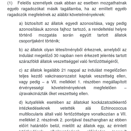
(1) Felelős személyek csak abban az esetben mozgathatnak
egyéb ragadozókat másik tagállamba, ha az említett egyéb
ragadozók megfelelnek az alábbi követelményeknek:
a) biztosított az állatok egyedi azonosítása, vagy pedig
azonosításuk azonos fajhoz tartozó, a rendeltetési helyre
történő mozgatás során együtt tartott állatok
csoportjaként történik;
b) az állatok olyan létesítményből érkeznek, amelyből az
indulást megelőző 30 napban nem érkezett jelentés tartott
szárazföldi állatok veszettséggel való fertőzöttségéről,
c) az állatok legalább 21 nappal az indulást megelőzően
teljes kezdő vakcinasorozatot kaptak veszettség ellen,
vagy pedig – a VII. melléklet 1. részében megállapított
érvényességi követelményeknek megfelelően –
újravakcinázták őket veszettség ellen.
d) kutyafélék esetében az állatokat kockázatcsökkentő
intézkedéseknek vetették alá Echinococcus
multilocularis általi való fertőzöttségre vonatkozóan a VII.
melléklet 2. részének 2. pontjával összhangban az ebben
előírt határidőn belül, mielőtt az állatok egy, az érintett