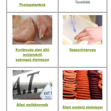
Tevefélék
Postagalambok
Korlátozás alatt álló
Szaporítóanyag
területekről
származó élelmiszer
Állati melléktermék
Állati eredetű élelmiszer