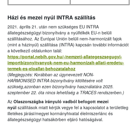
Házi és mezei nyúl INTRA szállítás
2021. április 21. után nem szükséges EU INTRA
állategészségügyi bizonyítvány a nyúlfélkék EU-n belüli
szállításához. Az Európai Unión belüli nem-harmonizált fajok
(mint a házinyúl) szállítása (INTRA) kapcsán további információt
a következő oldalunkon talál:
https://portal.nebih.gov.hu/-/nemzeti-allategeszsegugyi-
importbizonyitvanyok-nem-eu-harmonizalt-allati-eredetu-
termek-es-eloallat-behozatalahoz
(
Megjegyzés: Korábban az úgynevezett NON-
HARMONISED INTRA bizonyítvány kitöltésére volt
szükség,azonban ezen bizonyítvány használatára 2025.
szeptember 22. óta nincs lehetőség a TRACES rendszerben.)
Az
Olaszországba irányuló vadból befogott mezei
nyúl
szállítások miatt kérjük vegye fel a kapcsolatot a területileg
illetékes járási/megyei kormányhivatal élelmiszerlánc és
állategészségügyi hatsákörben eljáró hatóságával.