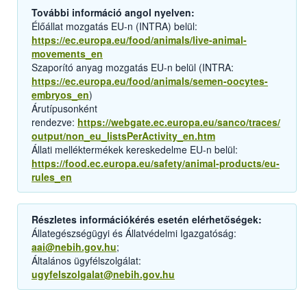
További információ angol nyelven:
Élőállat mozgatás EU-n (INTRA) belül:
https://ec.europa.eu/food/animals/live-animal-
movements_en
Szaporító anyag mozgatás EU-n belül (INTRA:
https://ec.europa.eu/food/animals/semen-oocytes-
embryos_en
)
Árutípusonként
rendezve:
https://webgate.ec.europa.eu/sanco/traces/
output/non_eu_listsPerActivity_en.htm
Állati melléktermékek kereskedelme EU-n belül:
https://food.ec.europa.eu/safety/animal-products/eu-
rules_en
Részletes információkérés esetén elérhetőségek:
Állategészségügyi és Állatvédelmi Igazgatóság:
aai@nebih.gov.hu
;
Általános ügyfélszolgálat:
ugyfelszolgalat@nebih.gov.hu