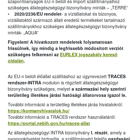
szaporítóanyagok EU-n belüli és import szállítmányaihoz
szükséges állategészségügyi bizonyítvány minták – „TERRE”
•
2020/2236/EU rendelet
- a víziállatokat és bizonyos,
víziállatoktól származó állati eredetű termékeket tartalmazó
szállítmányokhoz szükséges állategészségügyi bizonyítvány
minták- „AQUA”
Figyelem! A hivatkozott rendeletek folyamatosan
frissülnek, így mindig a legfrissebb módosított verziót
szükséges felkeresni az
EURLEX jogszabály kereső
oldalán
.
Az EU-n belüli élőállat szállításhoz az úgynevezett
TRACES
rendszer-INTRA
modulon is rögzített állategészségügyi
bizonyítvány szükséges, melyet
a származási hely szerinti
területileg illetékes járási hatósági állatorvosa igazol le.
További információ a területileg illetékes járás hivatalokról:
https://kormanyhivatalok.hu/
További információ a TRACES rendszer használatáról:
https://portal.nebih.gov.hu/traces-allat
Az állategészségügyi INTRA bizonyítvány
I. részét
, amely a
nyomonkövetést biztosítja, a szállítmányért felelős
gazdasági