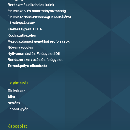
Borászat és alkoholos italok
Élelmiszer- és takarmánybiztonság
Élelmiszerlánc-biztonsági laborhálózat
Járványvédelem
Kiemelt ügyek, EUTR
Kockázatkezelés
Mezőgazdasági genetikai erőforrások
Növényvédelem
Nyilvántartási és Felügyeleti Díj
Rendszerszervezés és felügyelet
Termékpálya-ellenőrzés
Ügyintézés
Élelmiszer
Állat
Növény
Labor/Egyéb
Kapcsolat