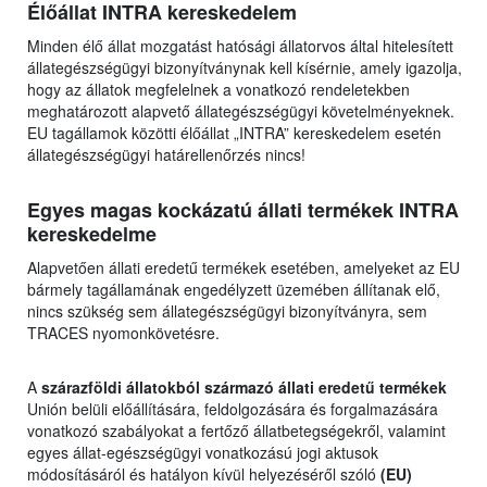
Élőállat INTRA kereskedelem
Minden élő állat mozgatást hatósági állatorvos által hitelesített
állategészségügyi bizonyítványnak kell kísérnie, amely igazolja,
hogy az állatok megfelelnek a vonatkozó rendeletekben
meghatározott alapvető állategészségügyi követelményeknek.
EU tagállamok közötti élőállat „INTRA” kereskedelem esetén
állategészségügyi határellenőrzés nincs!
Egyes magas kockázatú állati termékek INTRA
kereskedelme
Alapvetően állati eredetű termékek esetében, amelyeket az EU
bármely tagállamának engedélyzett üzemében állítanak elő,
nincs szükség sem állategészségügyi bizonyítványra, sem
TRACES nyomonkövetésre.
A
szárazföldi állatokból származó állati eredetű termékek
Unión belüli előállítására, feldolgozására és forgalmazására
vonatkozó szabályokat a fertőző állatbetegségekről, valamint
egyes állat-egészségügyi vonatkozású jogi aktusok
módosításáról és hatályon kívül helyezéséről szóló
(EU)