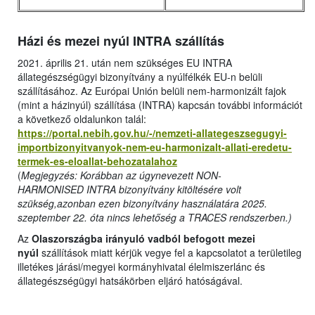
Házi és mezei nyúl INTRA szállítás
2021. április 21. után nem szükséges EU INTRA
állategészségügyi bizonyítvány a nyúlfélkék EU-n belüli
szállításához. Az Európai Unión belüli nem-harmonizált fajok
(mint a házinyúl) szállítása (INTRA) kapcsán további információt
a következő oldalunkon talál:
https://portal.nebih.gov.hu/-/nemzeti-allategeszsegugyi-
importbizonyitvanyok-nem-eu-harmonizalt-allati-eredetu-
termek-es-eloallat-behozatalahoz
(
Megjegyzés: Korábban az úgynevezett NON-
HARMONISED INTRA bizonyítvány kitöltésére volt
szükség,azonban ezen bizonyítvány használatára 2025.
szeptember 22. óta nincs lehetőség a TRACES rendszerben.)
Az
Olaszországba irányuló vadból befogott mezei
nyúl
szállítások miatt kérjük vegye fel a kapcsolatot a területileg
illetékes járási/megyei kormányhivatal élelmiszerlánc és
állategészségügyi hatsákörben eljáró hatóságával.