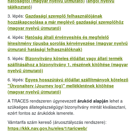
hatóságtól (magyar nyelvű útmutató)
(
angol nyelvű
tájékoztató
)
3. lépés:
Gazdasági szereplő felhasználójának
hozzákapcsolása a már meglévő gazdasági szereplőhöz
(magyar nyelvű útmutató)
4. lépés:
Hatóság általi érvényesítés és megfelelő
létesítmény típusba sorolás kérvényezése (magyar nyelvű
útmutató hatásági felhasználóknak)
5. lépés:
Bizonyítvány köteles élőállat vagy állati termék
szállításához a bizonyítvány 1. részének kitöltése (magyar
nyelvű útmutató)
6. lépés:
Egyes hosszútávú élőállat szállítmányok kötelező
"
Útvonalterv (Journey log
)" mellékletének kitöltése
(magyar nyelvű útmutató)
A TRACES rendszeren úgynevezett
árukód alapján
lehet a
szükséges állategészségügyi bizonyítvány mintát kiválasztani,
ezért fontos az árukódok ismerete.
Vámtarifa szám kereső (áruosztályozás rendszere):
https://kkk.nav.gov.hu/eles/1/taricweb/