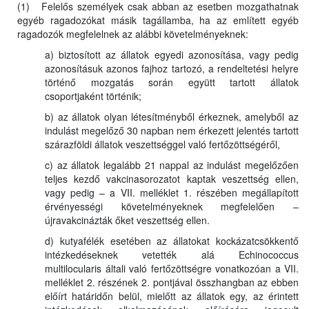
(1) Felelős személyek csak abban az esetben mozgathatnak
egyéb ragadozókat másik tagállamba, ha az említett egyéb
ragadozók megfelelnek az alábbi követelményeknek:
a) biztosított az állatok egyedi azonosítása, vagy pedig
azonosításuk azonos fajhoz tartozó, a rendeltetési helyre
történő mozgatás során együtt tartott állatok
csoportjaként történik;
b) az állatok olyan létesítményből érkeznek, amelyből az
indulást megelőző 30 napban nem érkezett jelentés tartott
szárazföldi állatok veszettséggel való fertőzöttségéről,
c) az állatok legalább 21 nappal az indulást megelőzően
teljes kezdő vakcinasorozatot kaptak veszettség ellen,
vagy pedig – a VII. melléklet 1. részében megállapított
érvényességi követelményeknek megfelelően –
újravakcinázták őket veszettség ellen.
d) kutyafélék esetében az állatokat kockázatcsökkentő
intézkedéseknek vetették alá Echinococcus
multilocularis általi való fertőzöttségre vonatkozóan a VII.
melléklet 2. részének 2. pontjával összhangban az ebben
előírt határidőn belül, mielőtt az állatok egy, az érintett