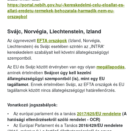
https://portal.nebih.gov.hu/-/kereskedelmi-celu-eloallat-es-
allati-eredetu-termekek-behozatala-harmadik-nem-eu-
orszagbol
Svájc, Norvégia, Liechtenstein, Izland
Az úgynevezett
EFTA országok
(Izland, Norvégia,
Liechtenstein) és Svájc esetében szintén az „INTRA”
kereskedelem szabályait kell követni állategészségügyi
szempontból.
Az EU és Svájc között érvényben van egy olyan
megállapodás
,
aminek értelmében
Svájcot úgy kell kezelni
állategészségügyi szempontból (is), mint egy EU
tagállamot
. Ennek értelmében Svájc, az EFTA országok és EU
tagállamok között nincs állategészségügyi határellenőrzés.
Vonatkozó jogszabályok:
• Az európai parlament és a tanács
2017/625/EU rendelete
(A
hatósági ellenőrzésekről szóló rendelet - OCR)
• Az Európai Parlament és a Tanács
2016/429/EU rendelete