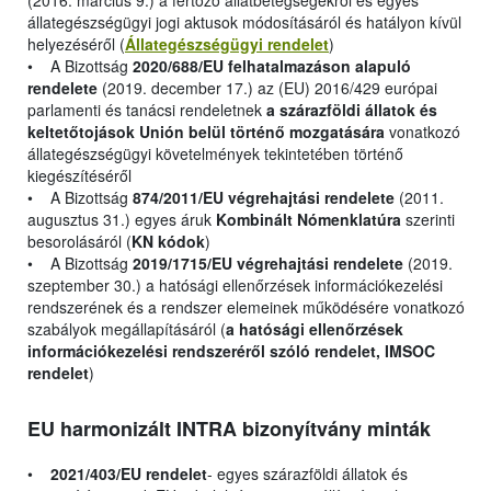
(2016. március 9.) a fertőző állatbetegségekről és egyes
állategészségügyi jogi aktusok módosításáról és hatályon kívül
helyezéséről (
Állategészségügyi rendelet
)
• A Bizottság
2020/688/EU felhatalmazáson alapuló
rendelete
(2019. december 17.) az (EU) 2016/429 európai
parlamenti és tanácsi rendeletnek
a szárazföldi állatok és
keltetőtojások Unión belül történő mozgatására
vonatkozó
állategészségügyi követelmények tekintetében történő
kiegészítéséről
• A Bizottság
874/2011/EU végrehajtási rendelete
(2011.
augusztus 31.) egyes áruk
Kombinált Nómenklatúra
szerinti
besorolásáról (
KN kódok
)
• A Bizottság
2019/1715/EU végrehajtási rendelete
(2019.
szeptember 30.) a hatósági ellenőrzések információkezelési
rendszerének és a rendszer elemeinek működésére vonatkozó
szabályok megállapításáról (
a hatósági ellenőrzések
információkezelési rendszeréről szóló rendelet, IMSOC
rendelet
)
EU harmonizált INTRA bizonyítvány minták
•
2021/403/EU rendelet
- egyes szárazföldi állatok és