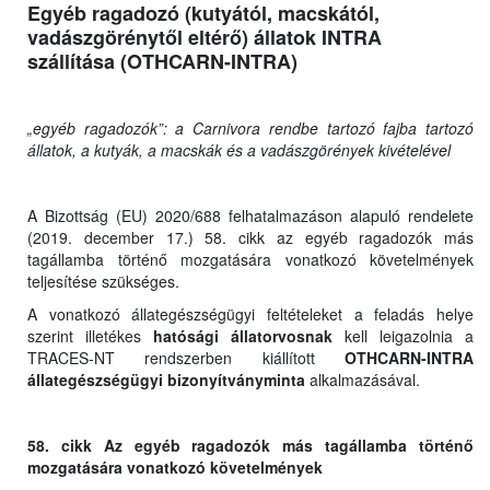
Egyéb ragadozó (kutyától, macskától,
vadászgörénytől eltérő) állatok INTRA
szállítása (OTHCARN-INTRA)
„egyéb ragadozók”: a Carnivora rendbe tartozó fajba tartozó
állatok, a kutyák, a macskák és a vadászgörények kivételével
A Bizottság (EU) 2020/688 felhatalmazáson alapuló rendelete
(2019. december 17.) 58. cikk az egyéb ragadozók más
tagállamba történő mozgatására vonatkozó követelmények
teljesítése szükséges.
A vonatkozó állategészségügyi feltételeket a feladás helye
szerint illetékes
hatósági állatorvosnak
kell leigazolnia a
TRACES-NT rendszerben kiállított
OTHCARN-INTRA
állategészségügyi bizonyítványminta
alkalmazásával.
58. cikk Az egyéb ragadozók más tagállamba történő
mozgatására vonatkozó követelmények