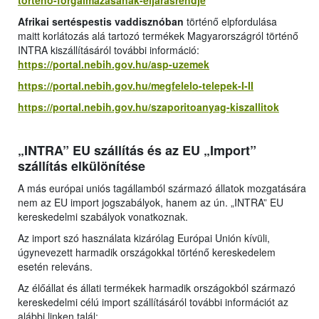
torteno-forgalmazasanak-eljarasrendje
Afrikai sertéspestis vaddisznóban
történő elpfordulása
maitt korlátozás alá tartozó termékek Magyarországról történő
INTRA kiszállításáról további információ:
https://portal.nebih.gov.hu/asp-uzemek
https://portal.nebih.gov.hu/megfelelo-telepek-I-II
https://portal.nebih.gov.hu/szaporitoanyag-kiszallitok
„INTRA” EU szállítás és az EU „Import”
szállítás elkülönítése
A más európai uniós tagállamból származó állatok mozgatására
nem az EU import jogszabályok, hanem az ún. „INTRA” EU
kereskedelmi szabályok vonatkoznak.
Az import szó használata kizárólag Európai Unión kívüli,
úgynevezett harmadik országokkal történő kereskedelem
esetén releváns.
Az élőállat és állati termékek harmadik országokból származó
kereskedelmi célú import szállításáról további információt az
alábbi linken talál: