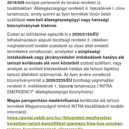
2016/429
európai parlamenti és tanácsi rendelet (a
továbbiakban: Állategészségügyi rendelet) 6. fejezetének I. címe
tartalmazza, amely szerint az ilyen termékek Unión belüli
szállítását
nem kell állategészségügyi vagy hatósági
bizonyítványnak kísérnie
.
Ezeket az előírásokat egészítik ki a
2020/2154/EU
felhatalmazáson alapuló bizottsági rendelet 3. cikkében
meghatározott további szabályok az olyan állati eredetű
termékekre vonatkozóan, amelyeket a
sürgősségi
intézkedések vagy járványvédelmi intézkedések hatálya alá
tartozó korlátozás alá vont körzetből
szabad szállítani, vagy
amelyek az említett
i
ntézkedések hatálya alá tartozó fajokhoz
tartozó állatokból származnak. Az ilyen árukra vonatkozó
bizonyítványmintát a
2020/2235/EU
bizottsági végrehajtási
rendelet II. mellékletének 1. fejezet
e
tartalmazza ("INTRA-
EMERGENCY" állategészségügyi bizonyítvány)
Magas patogenitású madárinfluenza
korlátozás alá tartozó
termékek Magyarországról történő INTRA kiszállításáról további
információ:
https://portal.nebih.gov.hu/-/felugyeleti-megfigyelesi-
korzetben-tartott-baromfikbol-szarmazo-friss-hus-unioban-