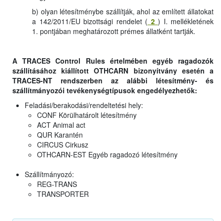
b) olyan létesítménybe szállítják, ahol az említett állatokat
a 142/2011/EU bizottsági rendelet (
2
) I. mellékletének
1. pontjában meghatározott prémes állatként tartják.
A TRACES Control Rules értelmében egyéb ragadozók
szállításához kiállított OTHCARN bizonyítvány esetén a
TRACES-NT rendszerben az alábbi létesítmény- és
szállítmányozói tevékenységtípusok engedélyezhetők:
Feladási/berakodási/rendeltetési hely:
CONF Körülhatárolt létesítmény
ACT Animal act
QUR Karantén
CIRCUS Cirkusz
OTHCARN-EST Egyéb ragadozó létesítmény
Szállítmányozó:
REG-TRANS
TRANSPORTER