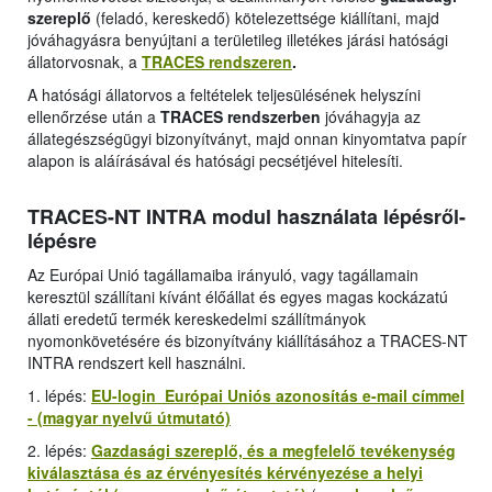
szereplő
(feladó, kereskedő) kötelezettsége kiállítani, majd
jóváhagyásra benyújtani a területileg illetékes járási hatósági
állatorvosnak, a
TRACES rendszeren
.
A hatósági állatorvos a feltételek teljesülésének helyszíni
ellenőrzése után a
TRACES rendszerben
jóváhagyja az
állategészségügyi bizonyítványt, majd onnan kinyomtatva papír
alapon is aláírásával és hatósági pecsétjével hitelesíti.
TRACES-NT INTRA modul használata lépésről-
lépésre
Az Európai Unió tagállamaiba irányuló, vagy tagállamain
keresztül szállítani kívánt élőállat és egyes magas kockázatú
állati eredetű termék kereskedelmi szállítmányok
nyomonkövetésére és bizonyítvány kiállításához a TRACES-NT
INTRA rendszert kell használni.
1. lépés:
EU-login Európai Uniós azonosítás e-mail címmel
- (magyar nyelvű útmutató)
2. lépés:
Gazdasági szereplő, és a megfelelő tevékenység
kiválasztása és az érvényesítés kérvényezése a helyi