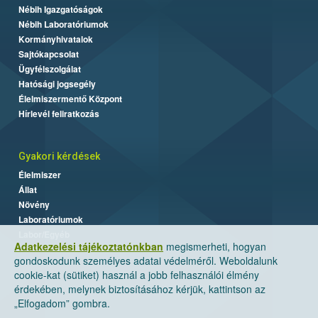
Nébih Igazgatóságok
Nébih Laboratóriumok
Kormányhivatalok
Sajtókapcsolat
Ügyfélszolgálat
Hatósági jogsegély
Élelmiszermentő Központ
Hírlevél feliratkozás
Gyakori kérdések
Élelmiszer
Állat
Növény
Laboratóriumok
Labor/Egyéb
Adatkezelési tájékoztatónkban
megismerheti, hogyan
gondoskodunk személyes adatai védelméről. Weboldalunk
cookie-kat (sütiket) használ a jobb felhasználói élmény
érdekében, melynek biztosításához kérjük, kattintson az
„Elfogadom” gombra.