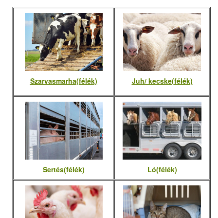
Szarvasmarha(félék)
Juh/ kecske(félék)
Sertés(félék)
Ló(félék)