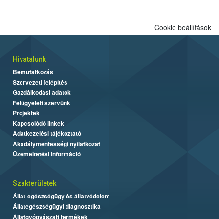
biztonságos grillezés legfontosabb tudnivalóit.
Cookie beállítások
Hivatalunk
Bemutatkozás
Szervezeti felépítés
Gazdálkodási adatok
Felügyeleti szervünk
Projektek
Kapcsolódó linkek
Adatkezelési tájékoztató
Akadálymentességi nyilatkozat
Üzemeltetési információ
Szakterületek
Állat-egészségügy és állatvédelem
Állategészségügyi diagnosztika
Állatgyógyászati termékek