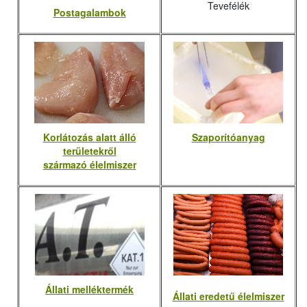
Tevefélék
Postagalambok
Korlátozás alatt álló
Szaporítóanyag
területekről
származó élelmiszer
Állati melléktermék
Állati eredetű élelmiszer