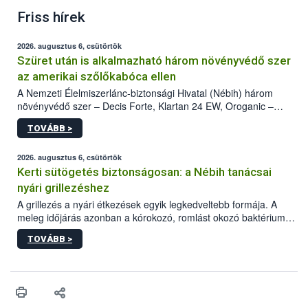
Friss hírek
2026. augusztus 6, csütörtök
Szüret után is alkalmazható három növényvédő szer
az amerikai szőlőkabóca ellen
A Nemzeti Élelmiszerlánc-biztonsági Hivatal (Nébih) három
növényvédő szer – Decis Forte, Klartan 24 EW, Oroganic –
engedélyokiratát módosította, így azok a szüretet követően,
TOVÁBB >
egészen a vesszőérettség (BBCH 91) stádiumáig
felhasználhatóak a szőlőben. A kiterjesztések célja, hogy a korai
érésű szőlőkben is legyen lehetőség a károsító elleni további
2026. augusztus 6, csütörtök
védekezésre. Az Oroganic készítmény kis kiszerelésben kiskerti
Kerti sütögetés biztonságosan: a Nébih tanácsai
felhasználók számára is elérhető és ökológiai termesztésben is
nyári grillezéshez
engedélyezett.
A grillezés a nyári étkezések egyik legkedveltebb formája. A
meleg időjárás azonban a kórokozó, romlást okozó baktériumok
gyorsabb szaporodásának is kedvez. A szabadtéri sütögetés
TOVÁBB >
ezért nem csupán a megfelelő sütési technikáról szól: legalább
ilyen fontos az alapanyagok biztonságos kezelése, az alapvető
higiéniai szabályok betartása, a megfelelő hőkezelés, valamint a
maradékok szakszerű tárolása. A Nemzeti Élelmiszerlánc-
biztonsági Hivatal (Nébih) Oktatási Programja összegyűjtötte a