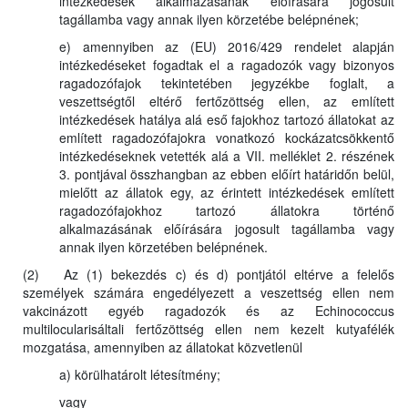
intézkedések alkalmazásának előírására jogosult
tagállamba vagy annak ilyen körzetébe belépnének;
e) amennyiben az (EU) 2016/429 rendelet alapján
intézkedéseket fogadtak el a ragadozók vagy bizonyos
ragadozófajok tekintetében jegyzékbe foglalt, a
veszettségtől eltérő fertőzöttség ellen, az említett
intézkedések hatálya alá eső fajokhoz tartozó állatokat az
említett ragadozófajokra vonatkozó kockázatcsökkentő
intézkedéseknek vetették alá a VII. melléklet 2. részének
3. pontjával összhangban az ebben előírt határidőn belül,
mielőtt az állatok egy, az érintett intézkedések említett
ragadozófajokhoz tartozó állatokra történő
alkalmazásának előírására jogosult tagállamba vagy
annak ilyen körzetében belépnének.
(2) Az (1) bekezdés c) és d) pontjától eltérve a felelős
személyek számára engedélyezett a veszettség ellen nem
vakcinázott egyéb ragadozók és az Echinococcus
multilocularisáltali fertőzöttség ellen nem kezelt kutyafélék
mozgatása, amennyiben az állatokat közvetlenül
a) körülhatárolt létesítmény;
vagy