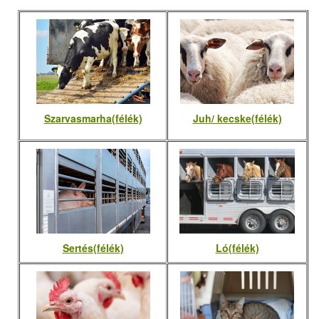
Szarvasmarha(félék)
Juh/ kecske(félék)
Sertés(félék)
Ló(félék)