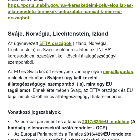
https://portal.nebih.gov.hu/-/kereskedelmi-celu-eloallat-es-
allati-eredetu-termekek-behozatala-harmadik-nem-eu-
orszagbol
Svájc, Norvégia, Liechtenstein, Izland
Az úgynevezett
EFTA országok
(Izland, Norvégia,
Liechtenstein) és Svájc esetében szintén az „INTRA”
kereskedelem szabályait kell követni állategészségügyi
szempontból.
Az EU és Svájc között érvényben van egy olyan
megállapodás
,
aminek értelmében
Svájcot úgy kell kezelni
állategészségügyi szempontból (is), mint egy EU
tagállamot
. Ennek értelmében Svájc, az EFTA országok és EU
tagállamok között nincs állategészségügyi határellenőrzés.
Vonatkozó jogszabályok:
• Az európai parlament és a tanács
2017/625/EU rendelete
(A
hatósági ellenőrzésekről szóló rendelet - OCR)
• Az Európai Parlament és a Tanács
2016/429/EU rendelete