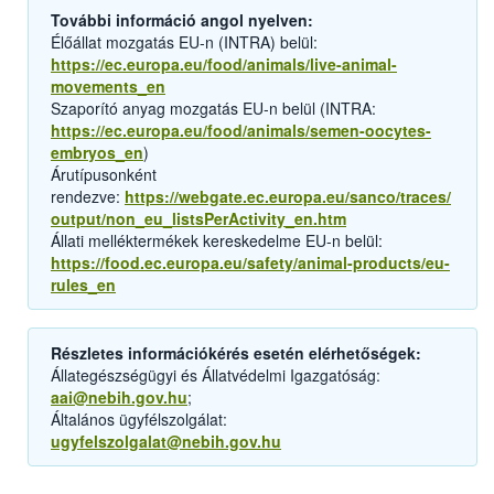
További információ angol nyelven:
Élőállat mozgatás EU-n (INTRA) belül:
https://ec.europa.eu/food/animals/live-animal-
movements_en
Szaporító anyag mozgatás EU-n belül (INTRA:
https://ec.europa.eu/food/animals/semen-oocytes-
embryos_en
)
Árutípusonként
rendezve:
https://webgate.ec.europa.eu/sanco/traces/
output/non_eu_listsPerActivity_en.htm
Állati melléktermékek kereskedelme EU-n belül:
https://food.ec.europa.eu/safety/animal-products/eu-
rules_en
Részletes információkérés esetén elérhetőségek:
Állategészségügyi és Állatvédelmi Igazgatóság:
aai@nebih.gov.hu
;
Általános ügyfélszolgálat:
ugyfelszolgalat@nebih.gov.hu