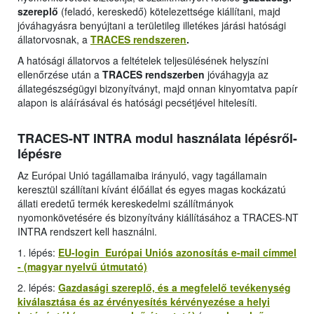
szereplő
(feladó, kereskedő) kötelezettsége kiállítani, majd
jóváhagyásra benyújtani a területileg illetékes járási hatósági
állatorvosnak, a
TRACES rendszeren
.
A hatósági állatorvos a feltételek teljesülésének helyszíni
ellenőrzése után a
TRACES rendszerben
jóváhagyja az
állategészségügyi bizonyítványt, majd onnan kinyomtatva papír
alapon is aláírásával és hatósági pecsétjével hitelesíti.
TRACES-NT INTRA modul használata lépésről-
lépésre
Az Európai Unió tagállamaiba irányuló, vagy tagállamain
keresztül szállítani kívánt élőállat és egyes magas kockázatú
állati eredetű termék kereskedelmi szállítmányok
nyomonkövetésére és bizonyítvány kiállításához a TRACES-NT
INTRA rendszert kell használni.
1. lépés:
EU-login Európai Uniós azonosítás e-mail címmel
- (magyar nyelvű útmutató)
2. lépés:
Gazdasági szereplő, és a megfelelő tevékenység
kiválasztása és az érvényesítés kérvényezése a helyi