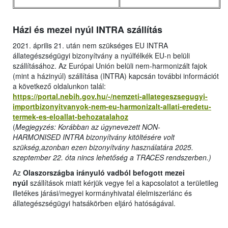
Házi és mezei nyúl INTRA szállítás
2021. április 21. után nem szükséges EU INTRA
állategészségügyi bizonyítvány a nyúlfélkék EU-n belüli
szállításához. Az Európai Unión belüli nem-harmonizált fajok
(mint a házinyúl) szállítása (INTRA) kapcsán további információt
a következő oldalunkon talál:
https://portal.nebih.gov.hu/-/nemzeti-allategeszsegugyi-
importbizonyitvanyok-nem-eu-harmonizalt-allati-eredetu-
termek-es-eloallat-behozatalahoz
(
Megjegyzés: Korábban az úgynevezett NON-
HARMONISED INTRA bizonyítvány kitöltésére volt
szükség,azonban ezen bizonyítvány használatára 2025.
szeptember 22. óta nincs lehetőség a TRACES rendszerben.)
Az
Olaszországba irányuló vadból befogott mezei
nyúl
szállítások miatt kérjük vegye fel a kapcsolatot a területileg
illetékes járási/megyei kormányhivatal élelmiszerlánc és
állategészségügyi hatsákörben eljáró hatóságával.