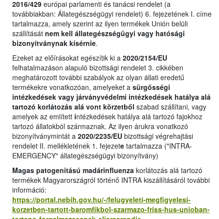
2016/429
európai parlamenti és tanácsi rendelet (a
továbbiakban: Állategészségügyi rendelet) 6. fejezetének I. címe
tartalmazza, amely szerint az ilyen termékek Unión belüli
szállítását
nem kell állategészségügyi vagy hatósági
bizonyítványnak kísérnie
.
Ezeket az előírásokat egészítik ki a
2020/2154/EU
felhatalmazáson alapuló bizottsági rendelet 3. cikkében
meghatározott további szabályok az olyan állati eredetű
termékekre vonatkozóan, amelyeket a
sürgősségi
intézkedések vagy járványvédelmi intézkedések hatálya alá
tartozó korlátozás alá vont körzetből
szabad szállítani, vagy
amelyek az említett
i
ntézkedések hatálya alá tartozó fajokhoz
tartozó állatokból származnak. Az ilyen árukra vonatkozó
bizonyítványmintát a
2020/2235/EU
bizottsági végrehajtási
rendelet II. mellékletének 1. fejezet
e
tartalmazza ("INTRA-
EMERGENCY" állategészségügyi bizonyítvány)
Magas patogenitású madárinfluenza
korlátozás alá tartozó
termékek Magyarországról történő INTRA kiszállításáról további
információ:
https://portal.nebih.gov.hu/-/felugyeleti-megfigyelesi-
korzetben-tartott-baromfikbol-szarmazo-friss-hus-unioban-