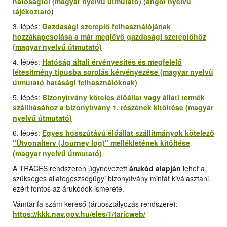
hatóságtól (magyar nyelvű útmutató)
(
angol nyelvű
tájékoztató
)
3. lépés:
Gazdasági szereplő felhasználójának
hozzákapcsolása a már meglévő gazdasági szereplőhöz
(magyar nyelvű útmutató)
4. lépés:
Hatóság általi érvényesítés és megfelelő
létesítmény típusba sorolás kérvényezése (magyar nyelvű
útmutató hatásági felhasználóknak)
5. lépés:
Bizonyítvány köteles élőállat vagy állati termék
szállításához a bizonyítvány 1. részének kitöltése (magyar
nyelvű útmutató)
6. lépés:
Egyes hosszútávú élőállat szállítmányok kötelező
"
Útvonalterv (Journey log
)" mellékletének kitöltése
(magyar nyelvű útmutató)
A TRACES rendszeren úgynevezett
árukód alapján
lehet a
szükséges állategészségügyi bizonyítvány mintát kiválasztani,
ezért fontos az árukódok ismerete.
Vámtarifa szám kereső (áruosztályozás rendszere):
https://kkk.nav.gov.hu/eles/1/taricweb/