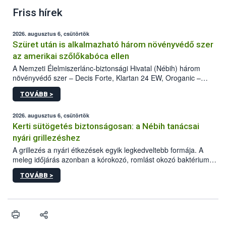
Friss hírek
2026. augusztus 6, csütörtök
Szüret után is alkalmazható három növényvédő szer
az amerikai szőlőkabóca ellen
A Nemzeti Élelmiszerlánc-biztonsági Hivatal (Nébih) három
növényvédő szer – Decis Forte, Klartan 24 EW, Oroganic –
engedélyokiratát módosította, így azok a szüretet követően,
TOVÁBB >
egészen a vesszőérettség (BBCH 91) stádiumáig
felhasználhatóak a szőlőben. A kiterjesztések célja, hogy a korai
érésű szőlőkben is legyen lehetőség a károsító elleni további
2026. augusztus 6, csütörtök
védekezésre. Az Oroganic készítmény kis kiszerelésben kiskerti
Kerti sütögetés biztonságosan: a Nébih tanácsai
felhasználók számára is elérhető és ökológiai termesztésben is
nyári grillezéshez
engedélyezett.
A grillezés a nyári étkezések egyik legkedveltebb formája. A
meleg időjárás azonban a kórokozó, romlást okozó baktériumok
gyorsabb szaporodásának is kedvez. A szabadtéri sütögetés
TOVÁBB >
ezért nem csupán a megfelelő sütési technikáról szól: legalább
ilyen fontos az alapanyagok biztonságos kezelése, az alapvető
higiéniai szabályok betartása, a megfelelő hőkezelés, valamint a
maradékok szakszerű tárolása. A Nemzeti Élelmiszerlánc-
biztonsági Hivatal (Nébih) Oktatási Programja összegyűjtötte a