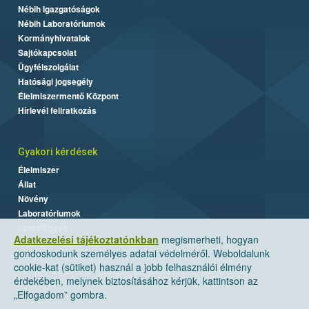
Nébih Igazgatóságok
Nébih Laboratóriumok
Kormányhivatalok
Sajtókapcsolat
Ügyfélszolgálat
Hatósági jogsegély
Élelmiszermentő Központ
Hírlevél feliratkozás
Gyakori kérdések
Élelmiszer
Állat
Növény
Laboratóriumok
Labor/Egyéb
Adatkezelési tájékoztatónkban
megismerheti, hogyan
gondoskodunk személyes adatai védelméről. Weboldalunk
cookie-kat (sütiket) használ a jobb felhasználói élmény
érdekében, melynek biztosításához kérjük, kattintson az
„Elfogadom” gombra.