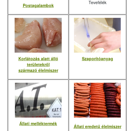
Tevefélék
Postagalambok
Korlátozás alatt álló
Szaporítóanyag
területekről
származó élelmiszer
Állati melléktermék
Állati eredetű élelmiszer