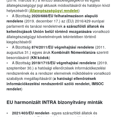
(2016. március 9.) a fertőző állatbetegségekről és egyes
állategészségügyi jogi aktusok módosításáról és hatályon kívül
helyezéséről (
Állategészségügyi rendelet
)
• A Bizottság
2020/688/EU felhatalmazáson alapuló
rendelete
(2019. december 17.) az (EU) 2016/429 európai
parlamenti és tanácsi rendeletnek
a szárazföldi állatok és
keltetőtojások Unión belül történő mozgatására
vonatkozó
állategészségügyi követelmények tekintetében történő
kiegészítéséről
• A Bizottság
874/2011/EU végrehajtási rendelete
(2011.
augusztus 31.) egyes áruk
Kombinált Nómenklatúra
szerinti
besorolásáról (
KN kódok
)
• A Bizottság
2019/1715/EU végrehajtási rendelete
(2019.
szeptember 30.) a hatósági ellenőrzések információkezelési
rendszerének és a rendszer elemeinek működésére vonatkozó
szabályok megállapításáról (
a hatósági ellenőrzések
információkezelési rendszeréről szóló rendelet, IMSOC
rendelet
)
EU harmonizált INTRA bizonyítvány minták
•
2021/403/EU rendelet
- egyes szárazföldi állatok és