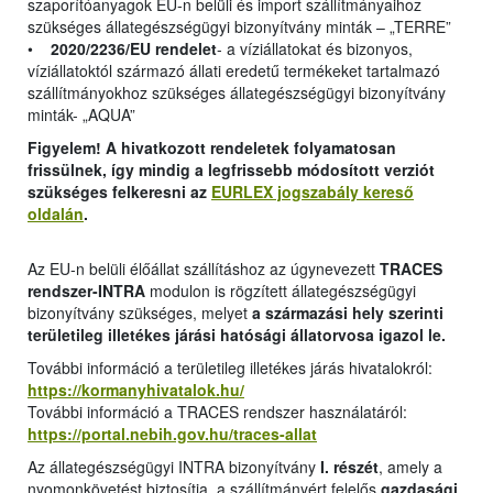
szaporítóanyagok EU-n belüli és import szállítmányaihoz
szükséges állategészségügyi bizonyítvány minták – „TERRE”
•
2020/2236/EU rendelet
- a víziállatokat és bizonyos,
víziállatoktól származó állati eredetű termékeket tartalmazó
szállítmányokhoz szükséges állategészségügyi bizonyítvány
minták- „AQUA”
Figyelem! A hivatkozott rendeletek folyamatosan
frissülnek, így mindig a legfrissebb módosított verziót
szükséges felkeresni az
EURLEX jogszabály kereső
oldalán
.
Az EU-n belüli élőállat szállításhoz az úgynevezett
TRACES
rendszer-INTRA
modulon is rögzített állategészségügyi
bizonyítvány szükséges, melyet
a származási hely szerinti
területileg illetékes járási hatósági állatorvosa igazol le.
További információ a területileg illetékes járás hivatalokról:
https://kormanyhivatalok.hu/
További információ a TRACES rendszer használatáról:
https://portal.nebih.gov.hu/traces-allat
Az állategészségügyi INTRA bizonyítvány
I. részét
, amely a
nyomonkövetést biztosítja, a szállítmányért felelős
gazdasági