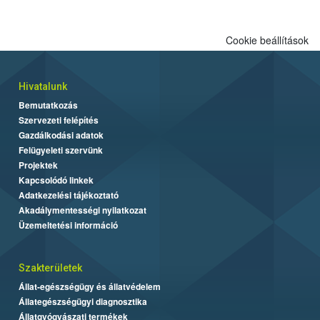
biztonságos grillezés legfontosabb tudnivalóit.
Cookie beállítások
Hivatalunk
Bemutatkozás
Szervezeti felépítés
Gazdálkodási adatok
Felügyeleti szervünk
Projektek
Kapcsolódó linkek
Adatkezelési tájékoztató
Akadálymentességi nyilatkozat
Üzemeltetési információ
Szakterületek
Állat-egészségügy és állatvédelem
Állategészségügyi diagnosztika
Állatgyógyászati termékek