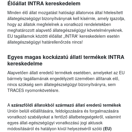
Élőállat INTRA kereskedelem
Minden élő állat mozgatást hatósági állatorvos által hitelesített
állategészségügyi bizonyítványnak kell kísérnie, amely igazolja,
hogy az állatok megfelelnek a vonatkozó rendeletekben
meghatározott alapvető állategészségügyi követelményeknek.
EU tagállamok közötti élőállat „INTRA” kereskedelem esetén
állategészségügyi határellenőrzés nincs!
Egyes magas kockázatú állati termékek INTRA
kereskedelme
Alapvetően állati eredetű termékek esetében, amelyeket az EU
bármely tagállamának engedélyzett üzemében állítanak elő,
nincs szükség sem állategészségügyi bizonyítványra, sem
TRACES nyomonkövetésre.
A
szárazföldi állatokból származó állati eredetű termékek
Unión belüli előállítására, feldolgozására és forgalmazására
vonatkozó szabályokat a fertőző állatbetegségekről, valamint
egyes állat-egészségügyi vonatkozású jogi aktusok
módosításáról és hatályon kívül helyezéséről szóló
(EU)