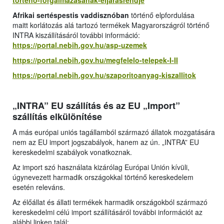
torteno-forgalmazasanak-eljarasrendje
Afrikai sertéspestis vaddisznóban
történő elpfordulása
maitt korlátozás alá tartozó termékek Magyarországról történő
INTRA kiszállításáról további információ:
https://portal.nebih.gov.hu/asp-uzemek
https://portal.nebih.gov.hu/megfelelo-telepek-I-II
https://portal.nebih.gov.hu/szaporitoanyag-kiszallitok
„INTRA” EU szállítás és az EU „Import”
szállítás elkülönítése
A más európai uniós tagállamból származó állatok mozgatására
nem az EU import jogszabályok, hanem az ún. „INTRA” EU
kereskedelmi szabályok vonatkoznak.
Az import szó használata kizárólag Európai Unión kívüli,
úgynevezett harmadik országokkal történő kereskedelem
esetén releváns.
Az élőállat és állati termékek harmadik országokból származó
kereskedelmi célú import szállításáról további információt az
alábbi linken talál: