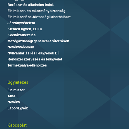
Borászat és alkoholos italok
Élelmiszer- és takarmánybiztonság
Élelmiszerlánc-biztonsági laborhálózat
Járványvédelem
Kiemelt ügyek, EUTR
Kockázatkezelés
Mezőgazdasági genetikai erőforrások
Növényvédelem
Nyilvántartási és Felügyeleti Díj
Rendszerszervezés és felügyelet
Termékpálya-ellenőrzés
Ügyintézés
Élelmiszer
Állat
Növény
Labor/Egyéb
Kapcsolat