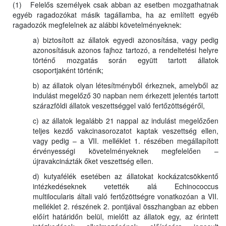
(1) Felelős személyek csak abban az esetben mozgathatnak
egyéb ragadozókat másik tagállamba, ha az említett egyéb
ragadozók megfelelnek az alábbi követelményeknek:
a) biztosított az állatok egyedi azonosítása, vagy pedig
azonosításuk azonos fajhoz tartozó, a rendeltetési helyre
történő mozgatás során együtt tartott állatok
csoportjaként történik;
b) az állatok olyan létesítményből érkeznek, amelyből az
indulást megelőző 30 napban nem érkezett jelentés tartott
szárazföldi állatok veszettséggel való fertőzöttségéről,
c) az állatok legalább 21 nappal az indulást megelőzően
teljes kezdő vakcinasorozatot kaptak veszettség ellen,
vagy pedig – a VII. melléklet 1. részében megállapított
érvényességi követelményeknek megfelelően –
újravakcinázták őket veszettség ellen.
d) kutyafélék esetében az állatokat kockázatcsökkentő
intézkedéseknek vetették alá Echinococcus
multilocularis általi való fertőzöttségre vonatkozóan a VII.
melléklet 2. részének 2. pontjával összhangban az ebben
előírt határidőn belül, mielőtt az állatok egy, az érintett