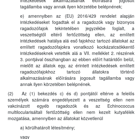
intézkedések alkalmazásának előírására jogosult
tagállamba vagy annak ilyen körzetébe belépnének;
e) amennyiben az (EU) 2016/429 rendelet alapján
intézkedéseket fogadtak el a ragadozók vagy bizonyos
ragadozófajok tekintetében jegyzékbe foglalt, a
veszettségtől eltérő fertőzöttség ellen, az említett
intézkedések hatálya alá eső fajokhoz tartozó állatokat az
említett ragadozófajokra vonatkozó kockázatcsökkentő
intézkedéseknek vetették alá a VII. melléklet 2. részének
3. pontjával összhangban az ebben előírt határidőn belül,
mielőtt az állatok egy, az érintett intézkedések említett
ragadozófajokhoz tartozó állatokra történő
alkalmazásának előírására jogosult tagállamba vagy
annak ilyen körzetében belépnének.
(2) Az (1) bekezdés c) és d) pontjától eltérve a felelős
személyek számára engedélyezett a veszettség ellen nem
vakcinázott egyéb ragadozók és az Echinococcus
multilocularisáltali fertőzöttség ellen nem kezelt kutyafélék
mozgatása, amennyiben az állatokat közvetlenül
a) körülhatárolt létesítmény;
vagy