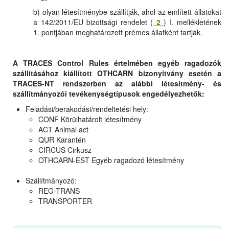
b) olyan létesítménybe szállítják, ahol az említett állatokat
a 142/2011/EU bizottsági rendelet (
2
) I. mellékletének
1. pontjában meghatározott prémes állatként tartják.
A TRACES Control Rules értelmében egyéb ragadozók
szállításához kiállított OTHCARN bizonyítvány esetén a
TRACES-NT rendszerben az alábbi létesítmény- és
szállítmányozói tevékenységtípusok engedélyezhetők:
Feladási/berakodási/rendeltetési hely:
CONF Körülhatárolt létesítmény
ACT Animal act
QUR Karantén
CIRCUS Cirkusz
OTHCARN-EST Egyéb ragadozó létesítmény
Szállítmányozó:
REG-TRANS
TRANSPORTER