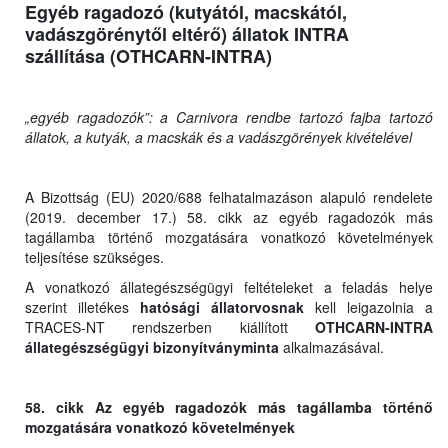
Egyéb ragadozó (kutyától, macskától,
vadászgörénytől eltérő) állatok INTRA
szállítása (OTHCARN-INTRA)
„egyéb ragadozók”: a Carnivora rendbe tartozó fajba tartozó
állatok, a kutyák, a macskák és a vadászgörények kivételével
A Bizottság (EU) 2020/688 felhatalmazáson alapuló rendelete
(2019. december 17.) 58. cikk az egyéb ragadozók más
tagállamba történő mozgatására vonatkozó követelmények
teljesítése szükséges.
A vonatkozó állategészségügyi feltételeket a feladás helye
szerint illetékes
hatósági állatorvosnak
kell leigazolnia a
TRACES-NT rendszerben kiállított
OTHCARN-INTRA
állategészségügyi bizonyítványminta
alkalmazásával.
58. cikk Az egyéb ragadozók más tagállamba történő
mozgatására vonatkozó követelmények