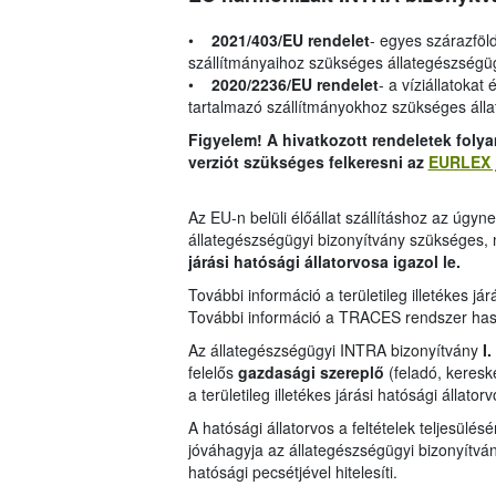
•
2021/403/EU rendelet
- egyes szárazföld
szállítmányaihoz szükséges állategészségü
•
2020/2236/EU rendelet
- a víziállatokat
tartalmazó szállítmányokhoz szükséges áll
Figyelem! A hivatkozott rendeletek folya
verziót szükséges felkeresni az
EURLEX j
Az EU-n belüli élőállat szállításhoz az úgyn
állategészségügyi bizonyítvány szükséges,
járási hatósági állatorvosa igazol le.
További információ a területileg illetékes jár
További információ a TRACES rendszer has
Az állategészségügyi INTRA bizonyítvány
I.
felelős
gazdasági szereplő
(feladó, kereske
a területileg illetékes járási hatósági állato
A hatósági állatorvos a feltételek teljesülé
jóváhagyja az állategészségügyi bizonyítván
hatósági pecsétjével hitelesíti.