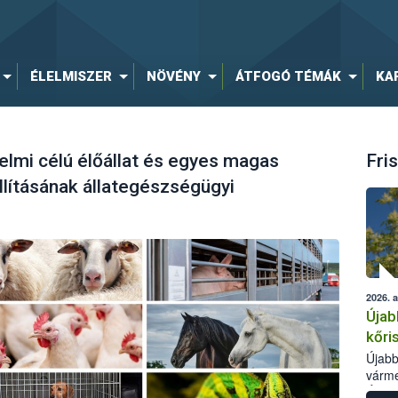
ÉLELMISZER
NÖVÉNY
ÁTFOGÓ TÉMÁK
KA
elmi célú élőállat és egyes magas
Fris
llításának állategészségügyi
2026. 
Újab
kőri
Újabb
várme
Élelm