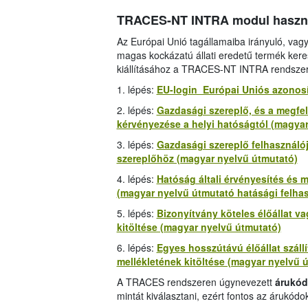
TRACES-NT INTRA modul használ
Az Európai Unió tagállamaiba irányuló, vagy 
magas kockázatú állati eredetű termék ker
kiállításához a TRACES-NT INTRA rendszert 
1. lépés:
EU-login Európai Uniós azonosí
2. lépés:
Gazdasági szereplő, és a megfel
kérvényezése a helyi hatóságtól (magya
3. lépés:
Gazdasági szereplő felhasznál
szereplőhöz (magyar nyelvű útmutató)
4. lépés:
Hatóság általi érvényesítés és 
(magyar nyelvű útmutató hatásági felha
5. lépés:
Bizonyítvány köteles élőállat va
kitöltése (magyar nyelvű útmutató)
6. lépés:
Egyes hosszútávú élőállat száll
mellékletének kitöltése (magyar nyelvű 
A TRACES rendszeren úgynevezett
árukód
mintát kiválasztani, ezért fontos az árukódo