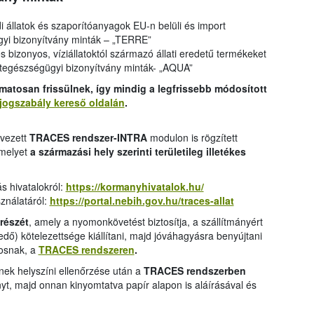
i állatok és szaporítóanyagok EU-n belüli és import
gyi bizonyítvány minták – „TERRE”
 és bizonyos, víziállatoktól származó állati eredetű termékeket
ategészségügyi bizonyítvány minták- „AQUA”
matosan frissülnek, így mindig a legfrissebb módosított
ogszabály kereső oldalán
.
evezett
TRACES rendszer-INTRA
modulon is rögzített
 melyet
a származási hely szerinti területileg illetékes
ás hivatalokról:
https://kormanyhivatalok.hu/
ználatáról:
https://portal.nebih.gov.hu/traces-allat
 részét
, amely a nyomonkövetést biztosítja, a szállítmányért
dő) kötelezettsége kiállítani, majd jóváhagyásra benyújtani
rvosnak, a
TRACES rendszeren
.
sének helyszíni ellenőrzése után a
TRACES rendszerben
yt, majd onnan kinyomtatva papír alapon is aláírásával és