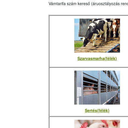
Vámtarifa szám kereső (áruosztályozás ren
Szarvasmarha(félék)
Sertés(félék)