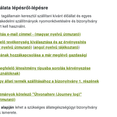
ata lépésről-lépésre
tagállamain keresztül szállítani kívánt élőállat és egyes
eskedelmi szállítmányok nyomonkövetésére és bizonyítvány
kell használni.
tás e-mail címmel - (magyar nyelvű útmutató)
elő tevékenység kiválasztása és az érvényesítés
r nyelvű útmutató)
(
angol nyelvű tájékoztató
)
ójának hozzákapcsolása a már meglévő gazdasági
megfelelő létesítmény típusba sorolás kérvényezése
sználóknak)
gy állati termék szállításához a bizonyítvány 1. részének
ítmányok kötelező "
Útvonalterv (Journey log
)"
útmutató)
 alapján
lehet a szükséges állategészségügyi bizonyítvány
k ismerete.