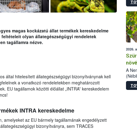
TO
kőris
jelen
talál
azono
folyta
s egyes magas kockázatú állat termékek kereskedelme
intéz
feltételeit olyan állategészségügyi rendeletek
össze
en tagállamra nézve.
érdek
2026. 
Szür
növé
szől
A Nem
(Nébi
s által hitelesített állategészségügyi bizonyítványnak kell
Klart
megfelelnek a vonatkozó rendeletekben meghatározott
TO
módos
k. EU tagállamok közötti élőállat „INTRA” kereskedelem
egész
ncs!
felha
célja
termékek INTRA kereskedelme
lehet
Az Or
en, amelyeket az EU bármely tagállamának engedélyzett
felha
 állategészségügyi bizonyítványra, sem TRACES
terme