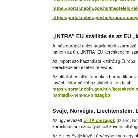
https://portal.nebih.gov.hu/megfelelo-tele
https://portal.nebih.gov.hu/szaporitoany
„INTRA” EU szállítás és az EU „I
A más európai uniós tagállamból származó 
hanem az ún. „INTRA” EU kereskedelmi sz
Az import szó használata kizárólag Európai 
kereskedelem esetén releváns.
Az élőállat és állati termékek harmadik ors
további információt az alábbi linken talál:
https://portal.nebih.gov.hu/-/kereskedelm
harmadik-nem-eu-orszagbol
Svájc, Norvégia, Liechtenstein, 
Az úgynevezett
EFTA országok
(Izland, No
kereskedelem szabályait kell követni állat
Az EU és Svájc között érvényben van egy o