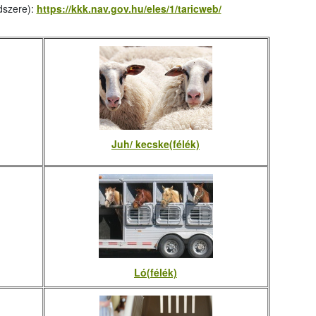
dszere):
https://kkk.nav.gov.hu/eles/1/taricweb/
Juh/ kecske(félék)
Ló(félék)