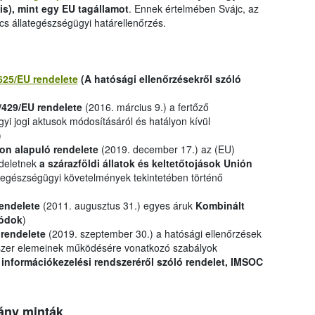
is), mint egy EU tagállamot
. Ennek értelmében Svájc, az
cs állategészségügyi határellenőrzés.
625/EU rendelete
(A hatósági ellenőrzésekről szóló
/429/EU rendelete
(2016. március 9.) a fertőző
yi jogi aktusok módosításáról és hatályon kívül
)
on alapuló rendelete
(2019. december 17.) az (EU)
ndeletnek
a szárazföldi állatok és keltetőtojások Unión
tegészségügyi követelmények tekintetében történő
rendelete
(2011. augusztus 31.) egyes áruk
Kombinált
ódok
)
 rendelete
(2019. szeptember 30.) a hatósági ellenőrzések
dszer elemeinek működésére vonatkozó szabályok
 információkezelési rendszeréről szóló rendelet, IMSOC
ány minták