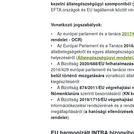
kezelni állategészségügyi szempontból (
EFTA országok és EU tagállamok között nin
Vonatkozó jogszabályok:
• Az európai parlament és a tanács
2017/
rendelet - OCR)
• Az Európai Parlament és a Tanács
2016
állatbetegségekről és egyes állategészségüg
helyezéséről (
Állategészségügyi rendelet
• A Bizottság
2020/688/EU felhatalmazás
2016/429 európai parlamenti és tanácsi re
belül történő mozgatására
vonatkozó álla
kiegészítéséről
• A Bizottság
874/2011/EU végrehajtási 
Nómenklatúra
szerinti besorolásáról (
KN k
• A Bizottság
2019/1715/EU végrehajtási
információkezelési rendszerének és a ren
megállapításáról (
a hatósági ellenőrzések
rendelet
)
EU harmonizált INTRA bizonyítv