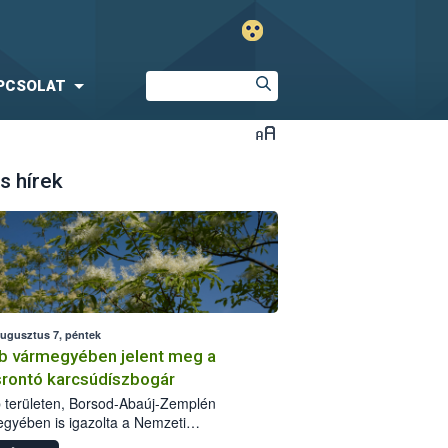
PCSOLAT
s hírek
augusztus 7, péntek
b vármegyében jelent meg a
srontó karcsúdíszbogár
 területen, Borsod-Abaúj-Zemplén
gyében is igazolta a Nemzeti
iszerlánc-biztonsági Hivatal (Nébih) a