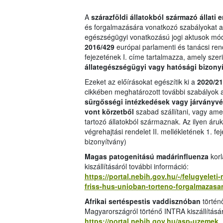
A
szárazföldi állatokból származó állati 
és forgalmazására vonatkozó szabályokat a f
egészségügyi vonatkozású jogi aktusok módo
2016/429
európai parlamenti és tanácsi ren
fejezetének I. címe tartalmazza, amely szeri
állategészségügyi vagy hatósági bizony
Ezeket az előírásokat egészítik ki a
2020/2
cikkében meghatározott további szabályok a
sürgősségi intézkedések vagy járványvéd
vont körzetből
szabad szállítani, vagy ame
tartozó állatokból származnak. Az ilyen áru
végrehajtási rendelet II. mellékletének 1. fej
bizonyítvány)
Magas patogenitású madárinfluenza
korl
kiszállításáról további információ:
https://portal.nebih.gov.hu/-/felugyelet
friss-hus-unioban-torteno-forgalmazasan
Afrikai sertéspestis vaddisznóban
történ
Magyarországról történő INTRA kiszállításár
https://portal.nebih.gov.hu/asp-uzemek