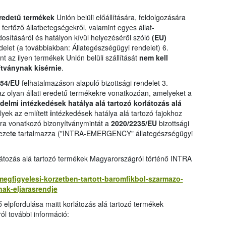
eredetű termékek
Unión belüli előállítására, feldolgozására
ertőző állatbetegségekről, valamint egyes állat-
sításáról és hatályon kívül helyezéséről szóló
(EU)
delet (a továbbiakban: Állategészségügyi rendelet) 6.
nt az ilyen termékek Unión belüli szállítását
nem kell
ítványnak kísérnie
.
154/EU
felhatalmazáson alapuló bizottsági rendelet 3.
z olyan állati eredetű termékekre vonatkozóan, amelyeket a
elmi intézkedések hatálya alá tartozó korlátozás alá
lyek az említett
i
ntézkedések hatálya alá tartozó fajokhoz
kra vonatkozó bizonyítványmintát a
2020/2235/EU
bizottsági
ezet
e
tartalmazza ("INTRA-EMERGENCY" állategészségügyi
átozás alá tartozó termékek Magyarországról történő INTRA
i-megfigyelesi-korzetben-tartott-baromfikbol-szarmazo-
ak-eljarasrendje
ő elpfordulása maitt korlátozás alá tartozó termékek
ól további információ: