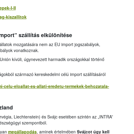
pek-I-II
ag-kiszallitok
mport” szállítás elkülönítése
állatok mozgatására nem az EU import jogszabályok,
abályok vonatkoznak.
Unión kívüli, úgynevezett harmadik országokkal történő
zágokból származó kereskedelmi célú import szállításáról
i-celu-eloallat-es-allati-eredetu-termekek-behozatala-
Izland
rvégia, Liechtenstein) és Svájc esetében szintén az „INTRA”
egészségügyi szempontból.
lyan
megállapodás
, aminek értelmében
Svájcot úgy kell