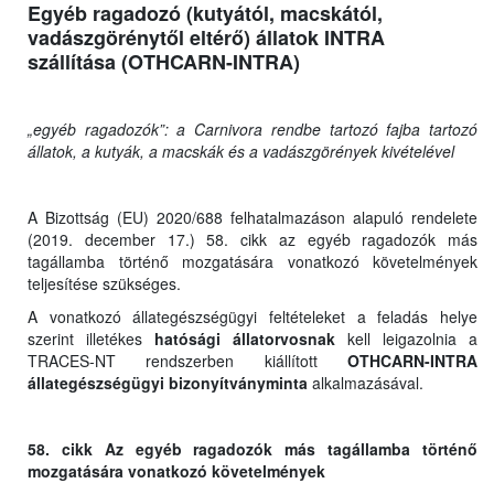
Egyéb ragadozó (kutyától, macskától,
vadászgörénytől eltérő) állatok INTRA
szállítása (OTHCARN-INTRA)
„egyéb ragadozók”: a Carnivora rendbe tartozó fajba tartozó
állatok, a kutyák, a macskák és a vadászgörények kivételével
A Bizottság (EU) 2020/688 felhatalmazáson alapuló rendelete
(2019. december 17.) 58. cikk az egyéb ragadozók más
tagállamba történő mozgatására vonatkozó követelmények
teljesítése szükséges.
A vonatkozó állategészségügyi feltételeket a feladás helye
szerint illetékes
hatósági állatorvosnak
kell leigazolnia a
TRACES-NT rendszerben kiállított
OTHCARN-INTRA
állategészségügyi bizonyítványminta
alkalmazásával.
58. cikk Az egyéb ragadozók más tagállamba történő
mozgatására vonatkozó követelmények