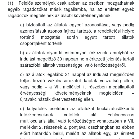
(1) Felelős személyek csak abban az esetben mozgathatnak
egyéb ragadozókat másik tagállamba, ha az említett egyéb
ragadozók megfelelnek az alábbi követelményeknek:
a) biztosított az állatok egyedi azonosítása, vagy pedig
azonosításuk azonos fajhoz tartozó, a rendeltetési helyre
történő mozgatás során együtt tartott állatok
csoportjaként történik;
b) az állatok olyan létesítményből érkeznek, amelyből az
indulást megelőző 30 napban nem érkezett jelentés tartott
szárazföldi állatok veszettséggel való fertőzöttségéről,
c) az állatok legalább 21 nappal az indulást megelőzően
teljes kezdő vakcinasorozatot kaptak veszettség ellen,
vagy pedig – a VII. melléklet 1. részében megállapított
érvényességi követelményeknek megfelelően –
újravakcinázták őket veszettség ellen.
d) kutyafélék esetében az állatokat kockázatcsökkentő
intézkedéseknek vetették alá Echinococcus
multilocularis általi való fertőzöttségre vonatkozóan a VII.
melléklet 2. részének 2. pontjával összhangban az ebben
előírt határidőn belül, mielőtt az állatok egy, az érintett