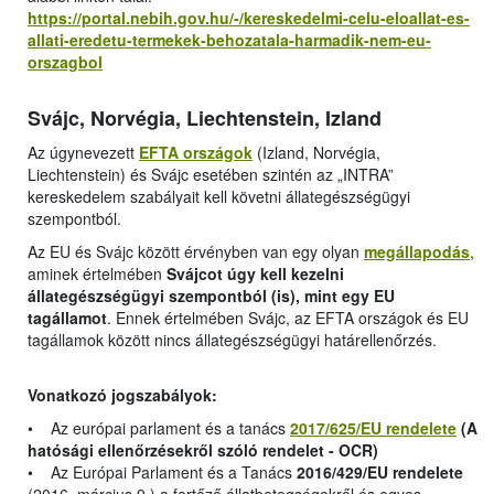
https://portal.nebih.gov.hu/-/kereskedelmi-celu-eloallat-es-
allati-eredetu-termekek-behozatala-harmadik-nem-eu-
orszagbol
Svájc, Norvégia, Liechtenstein, Izland
Az úgynevezett
EFTA országok
(Izland, Norvégia,
Liechtenstein) és Svájc esetében szintén az „INTRA”
kereskedelem szabályait kell követni állategészségügyi
szempontból.
Az EU és Svájc között érvényben van egy olyan
megállapodás
,
aminek értelmében
Svájcot úgy kell kezelni
állategészségügyi szempontból (is), mint egy EU
tagállamot
. Ennek értelmében Svájc, az EFTA országok és EU
tagállamok között nincs állategészségügyi határellenőrzés.
Vonatkozó jogszabályok:
• Az európai parlament és a tanács
2017/625/EU rendelete
(A
hatósági ellenőrzésekről szóló rendelet - OCR)
• Az Európai Parlament és a Tanács
2016/429/EU rendelete