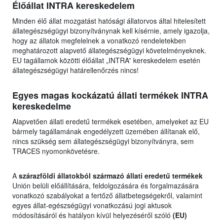
Élőállat INTRA kereskedelem
Minden élő állat mozgatást hatósági állatorvos által hitelesített
állategészségügyi bizonyítványnak kell kísérnie, amely igazolja,
hogy az állatok megfelelnek a vonatkozó rendeletekben
meghatározott alapvető állategészségügyi követelményeknek.
EU tagállamok közötti élőállat „INTRA” kereskedelem esetén
állategészségügyi határellenőrzés nincs!
Egyes magas kockázatú állati termékek INTRA
kereskedelme
Alapvetően állati eredetű termékek esetében, amelyeket az EU
bármely tagállamának engedélyzett üzemében állítanak elő,
nincs szükség sem állategészségügyi bizonyítványra, sem
TRACES nyomonkövetésre.
A
szárazföldi állatokból származó állati eredetű termékek
Unión belüli előállítására, feldolgozására és forgalmazására
vonatkozó szabályokat a fertőző állatbetegségekről, valamint
egyes állat-egészségügyi vonatkozású jogi aktusok
módosításáról és hatályon kívül helyezéséről szóló
(EU)