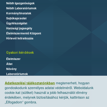
Nébih Igazgatóságok
Nébih Laboratóriumok
Kormányhivatalok
Sajtókapcsolat
Ügyfélszolgálat
Hatósági jogsegély
Élelmiszermentő Központ
Hírlevél feliratkozás
Gyakori kérdések
Élelmiszer
Állat
Növény
Laboratóriumok
Labor/Egyéb
Adatkezelési tájékoztatónkban
megismerheti, hogyan
gondoskodunk személyes adatai védelméről. Weboldalunk
cookie-kat (sütiket) használ a jobb felhasználói élmény
érdekében, melynek biztosításához kérjük, kattintson az
„Elfogadom” gombra.