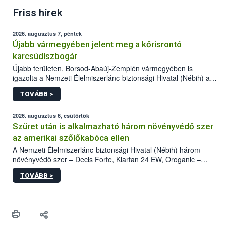
Friss hírek
2026. augusztus 7, péntek
Újabb vármegyében jelent meg a kőrisrontó
karcsúdíszbogár
Újabb területen, Borsod-Abaúj-Zemplén vármegyében is
igazolta a Nemzeti Élelmiszerlánc-biztonsági Hivatal (Nébih) a
kőrisrontó karcsúdíszbogár (Agrilus planipennis) jelenlétét. A
TOVÁBB >
kártevőt nem csak színcsapdában találták meg, de már fertőzött
fában is azonosították. A növényvédelmi szakemberek folytatják
az intenzív felderítést, emellett az intézkedéseket a szlovák
2026. augusztus 6, csütörtök
hatósággal is összehangolják a terjedés megállítása érdekében.
Szüret után is alkalmazható három növényvédő szer
az amerikai szőlőkabóca ellen
A Nemzeti Élelmiszerlánc-biztonsági Hivatal (Nébih) három
növényvédő szer – Decis Forte, Klartan 24 EW, Oroganic –
engedélyokiratát módosította, így azok a szüretet követően,
TOVÁBB >
egészen a vesszőérettség (BBCH 91) stádiumáig
felhasználhatóak a szőlőben. A kiterjesztések célja, hogy a korai
érésű szőlőkben is legyen lehetőség a károsító elleni további
védekezésre. Az Oroganic készítmény kis kiszerelésben kiskerti
felhasználók számára is elérhető és ökológiai termesztésben is