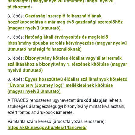
hatóságtól (magyar nyelvű útmutató)
(
angol nyelvű
tájékoztató
)
3. lépés:
Gazdasági szereplő felhasználójának
hozzákapcsolása a már meglévő gazdasági szereplőhöz
(magyar nyelvű útmutató)
4. lépés:
Hatóság általi érvényesítés és megfelelő
létesítmény típusba sorolás kérvényezése (magyar nyelvű
útmutató hatásági felhasználóknak)
5. lépés:
Bizonyítvány köteles élőállat vagy állati termék
szállításához a bizonyítvány 1. részének kitöltése (magyar
nyelvű útmutató)
6. lépés:
Egyes hosszútávú élőállat szállítmányok kötelező
"
Útvonalterv (Journey log
)" mellékletének kitöltése
(magyar nyelvű útmutató)
A TRACES rendszeren úgynevezett
árukód alapján
lehet a
szükséges állategészségügyi bizonyítvány mintát kiválasztani,
ezért fontos az árukódok ismerete.
Vámtarifa szám kereső (áruosztályozás rendszere):
https://kkk.nav.gov.hu/eles/1/taricweb/