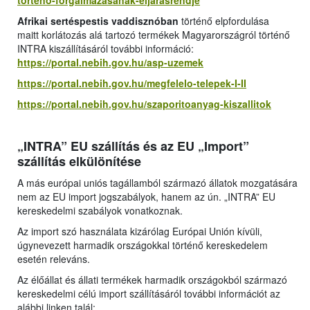
torteno-forgalmazasanak-eljarasrendje
Afrikai sertéspestis vaddisznóban
történő elpfordulása
maitt korlátozás alá tartozó termékek Magyarországról történő
INTRA kiszállításáról további információ:
https://portal.nebih.gov.hu/asp-uzemek
https://portal.nebih.gov.hu/megfelelo-telepek-I-II
https://portal.nebih.gov.hu/szaporitoanyag-kiszallitok
„INTRA” EU szállítás és az EU „Import”
szállítás elkülönítése
A más európai uniós tagállamból származó állatok mozgatására
nem az EU import jogszabályok, hanem az ún. „INTRA” EU
kereskedelmi szabályok vonatkoznak.
Az import szó használata kizárólag Európai Unión kívüli,
úgynevezett harmadik országokkal történő kereskedelem
esetén releváns.
Az élőállat és állati termékek harmadik országokból származó
kereskedelmi célú import szállításáról további információt az
alábbi linken talál: