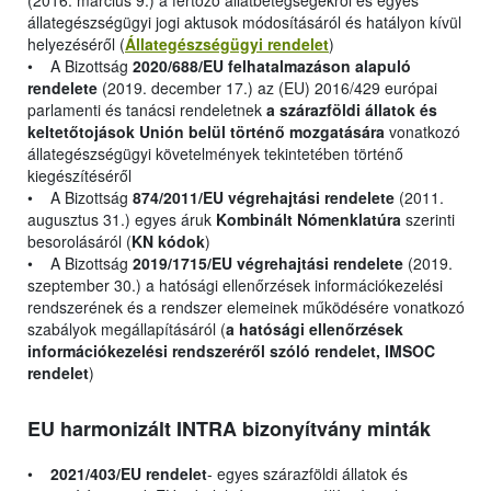
(2016. március 9.) a fertőző állatbetegségekről és egyes
állategészségügyi jogi aktusok módosításáról és hatályon kívül
helyezéséről (
Állategészségügyi rendelet
)
• A Bizottság
2020/688/EU felhatalmazáson alapuló
rendelete
(2019. december 17.) az (EU) 2016/429 európai
parlamenti és tanácsi rendeletnek
a szárazföldi állatok és
keltetőtojások Unión belül történő mozgatására
vonatkozó
állategészségügyi követelmények tekintetében történő
kiegészítéséről
• A Bizottság
874/2011/EU végrehajtási rendelete
(2011.
augusztus 31.) egyes áruk
Kombinált Nómenklatúra
szerinti
besorolásáról (
KN kódok
)
• A Bizottság
2019/1715/EU végrehajtási rendelete
(2019.
szeptember 30.) a hatósági ellenőrzések információkezelési
rendszerének és a rendszer elemeinek működésére vonatkozó
szabályok megállapításáról (
a hatósági ellenőrzések
információkezelési rendszeréről szóló rendelet, IMSOC
rendelet
)
EU harmonizált INTRA bizonyítvány minták
•
2021/403/EU rendelet
- egyes szárazföldi állatok és