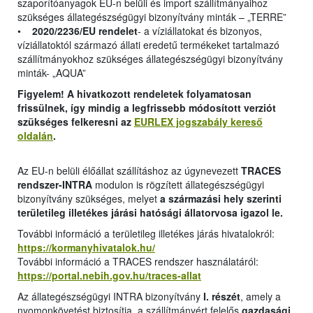
szaporítóanyagok EU-n belüli és import szállítmányaihoz
szükséges állategészségügyi bizonyítvány minták – „TERRE”
•
2020/2236/EU rendelet
- a víziállatokat és bizonyos,
víziállatoktól származó állati eredetű termékeket tartalmazó
szállítmányokhoz szükséges állategészségügyi bizonyítvány
minták- „AQUA”
Figyelem! A hivatkozott rendeletek folyamatosan
frissülnek, így mindig a legfrissebb módosított verziót
szükséges felkeresni az
EURLEX jogszabály kereső
oldalán
.
Az EU-n belüli élőállat szállításhoz az úgynevezett
TRACES
rendszer-INTRA
modulon is rögzített állategészségügyi
bizonyítvány szükséges, melyet
a származási hely szerinti
területileg illetékes járási hatósági állatorvosa igazol le.
További információ a területileg illetékes járás hivatalokról:
https://kormanyhivatalok.hu/
További információ a TRACES rendszer használatáról:
https://portal.nebih.gov.hu/traces-allat
Az állategészségügyi INTRA bizonyítvány
I. részét
, amely a
nyomonkövetést biztosítja, a szállítmányért felelős
gazdasági