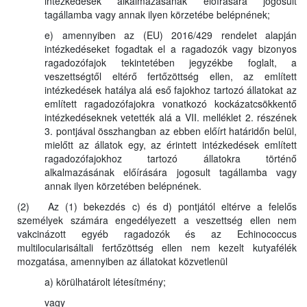
intézkedések alkalmazásának előírására jogosult
tagállamba vagy annak ilyen körzetébe belépnének;
e) amennyiben az (EU) 2016/429 rendelet alapján
intézkedéseket fogadtak el a ragadozók vagy bizonyos
ragadozófajok tekintetében jegyzékbe foglalt, a
veszettségtől eltérő fertőzöttség ellen, az említett
intézkedések hatálya alá eső fajokhoz tartozó állatokat az
említett ragadozófajokra vonatkozó kockázatcsökkentő
intézkedéseknek vetették alá a VII. melléklet 2. részének
3. pontjával összhangban az ebben előírt határidőn belül,
mielőtt az állatok egy, az érintett intézkedések említett
ragadozófajokhoz tartozó állatokra történő
alkalmazásának előírására jogosult tagállamba vagy
annak ilyen körzetében belépnének.
(2) Az (1) bekezdés c) és d) pontjától eltérve a felelős
személyek számára engedélyezett a veszettség ellen nem
vakcinázott egyéb ragadozók és az Echinococcus
multilocularisáltali fertőzöttség ellen nem kezelt kutyafélék
mozgatása, amennyiben az állatokat közvetlenül
a) körülhatárolt létesítmény;
vagy