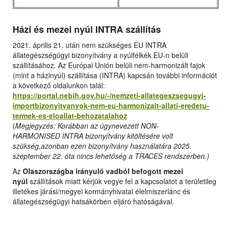
Házi és mezei nyúl INTRA szállítás
2021. április 21. után nem szükséges EU INTRA
állategészségügyi bizonyítvány a nyúlfélkék EU-n belüli
szállításához. Az Európai Unión belüli nem-harmonizált fajok
(mint a házinyúl) szállítása (INTRA) kapcsán további információt
a következő oldalunkon talál:
https://portal.nebih.gov.hu/-/nemzeti-allategeszsegugyi-
importbizonyitvanyok-nem-eu-harmonizalt-allati-eredetu-
termek-es-eloallat-behozatalahoz
(
Megjegyzés: Korábban az úgynevezett NON-
HARMONISED INTRA bizonyítvány kitöltésére volt
szükség,azonban ezen bizonyítvány használatára 2025.
szeptember 22. óta nincs lehetőség a TRACES rendszerben.)
Az
Olaszországba irányuló vadból befogott mezei
nyúl
szállítások miatt kérjük vegye fel a kapcsolatot a területileg
illetékes járási/megyei kormányhivatal élelmiszerlánc és
állategészségügyi hatsákörben eljáró hatóságával.