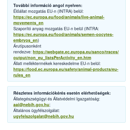
További információ angol nyelven:
Élőállat mozgatás EU-n (INTRA) belül:
https://ec.europa.eu/food/animals/live-animal-
movements_en
Szaporító anyag mozgatás EU-n belül (INTRA:
https://ec.europa.eu/food/animals/semen-oocytes-
embryos_en
)
Árutípusonként
rendezve:
https://webgate.ec.europa.eu/sanco/traces/
output/non_eu_listsPerActivity_en.htm
Állati melléktermékek kereskedelme EU-n belül:
https://food.ec.europa.eu/safety/animal-products/eu-
rules_en
Részletes információkérés esetén elérhetőségek:
Állategészségügyi és Állatvédelmi Igazgatóság:
aai@nebih.gov.hu
;
Általános ügyfélszolgálat:
ugyfelszolgalat@nebih.gov.hu