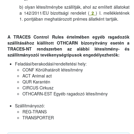
b) olyan létesítménybe szállítják, ahol az említett állatokat
a 142/2011/EU bizottsági rendelet (
2
) I. mellékletének
1. pontjában meghatározott prémes állatként tartják.
A TRACES Control Rules értelmében egyéb ragadozók
szállításához kiállított OTHCARN bizonyítvány esetén a
TRACES-NT rendszerben az alábbi létesítmény- és
szállítmányozói tevékenységtípusok engedélyezhetők:
Feladási/berakodási/rendeltetési hely:
CONF Körülhatárolt létesítmény
ACT Animal act
QUR Karantén
CIRCUS Cirkusz
OTHCARN-EST Egyéb ragadozó létesítmény
Szállítmányozó:
REG-TRANS
TRANSPORTER