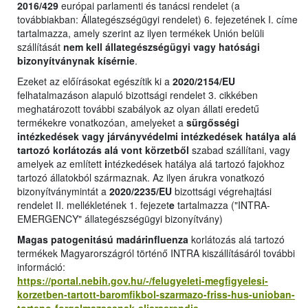
2016/429
európai parlamenti és tanácsi rendelet (a
továbbiakban: Állategészségügyi rendelet) 6. fejezetének I. címe
tartalmazza, amely szerint az ilyen termékek Unión belüli
szállítását
nem kell állategészségügyi vagy hatósági
bizonyítványnak kísérnie
.
Ezeket az előírásokat egészítik ki a
2020/2154/EU
felhatalmazáson alapuló bizottsági rendelet 3. cikkében
meghatározott további szabályok az olyan állati eredetű
termékekre vonatkozóan, amelyeket a
sürgősségi
intézkedések vagy járványvédelmi intézkedések hatálya alá
tartozó korlátozás alá vont körzetből
szabad szállítani, vagy
amelyek az említett
i
ntézkedések hatálya alá tartozó fajokhoz
tartozó állatokból származnak. Az ilyen árukra vonatkozó
bizonyítványmintát a
2020/2235/EU
bizottsági végrehajtási
rendelet II. mellékletének 1. fejezet
e
tartalmazza ("INTRA-
EMERGENCY" állategészségügyi bizonyítvány)
Magas patogenitású madárinfluenza
korlátozás alá tartozó
termékek Magyarországról történő INTRA kiszállításáról további
információ:
https://portal.nebih.gov.hu/-/felugyeleti-megfigyelesi-
korzetben-tartott-baromfikbol-szarmazo-friss-hus-unioban-