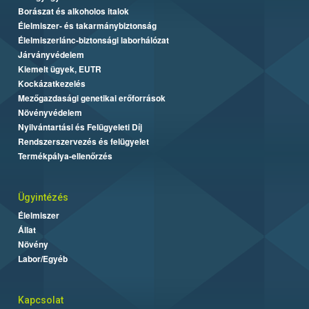
Borászat és alkoholos italok
Élelmiszer- és takarmánybiztonság
Élelmiszerlánc-biztonsági laborhálózat
Járványvédelem
Kiemelt ügyek, EUTR
Kockázatkezelés
Mezőgazdasági genetikai erőforrások
Növényvédelem
Nyilvántartási és Felügyeleti Díj
Rendszerszervezés és felügyelet
Termékpálya-ellenőrzés
Ügyintézés
Élelmiszer
Állat
Növény
Labor/Egyéb
Kapcsolat