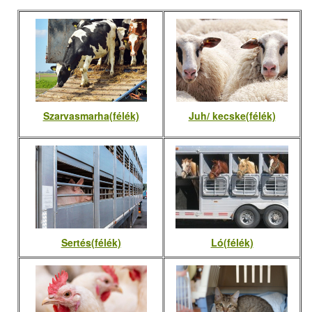
Szarvasmarha(félék)
Juh/ kecske(félék)
Sertés(félék)
Ló(félék)