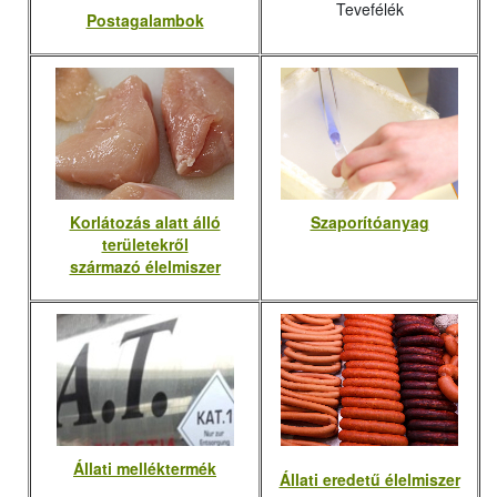
Tevefélék
Postagalambok
Korlátozás alatt álló
Szaporítóanyag
területekről
származó élelmiszer
Állati melléktermék
Állati eredetű élelmiszer