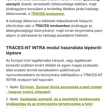
szereplő
(feladó, kereskedő) kötelezettsége kiállítani, majd
jóváhagyásra benyújtani a területileg illetékes járási hatósági
állatorvosnak, a
TRACES rendszeren
.
A hatósági állatorvos a feltételek teljesülésének helyszíni
ellenőrzése után a
TRACES rendszerben
jóváhagyja az
állategészségügyi bizonyítványt, majd onnan kinyomtatva papír
alapon is aláírásával és hatósági pecsétjével hitelesíti.
TRACES-NT INTRA modul használata lépésről-
lépésre
Az Európai Unió tagállamaiba irányuló, vagy tagállamain
keresztül szállítani kívánt élőállat és egyes magas kockázatú
állati eredetű termék kereskedelmi szállítmányok
nyomonkövetésére és bizonyítvány kiállításához a TRACES-NT
INTRA rendszert kell használni.
1. lépés:
EU-login Európai Uniós azonosítás e-mail címmel
- (magyar nyelvű útmutató)
2. lépés:
Gazdasági szereplő, és a megfelelő tevékenység
kiválasztása és az érvényesítés kérvényezése a helyi