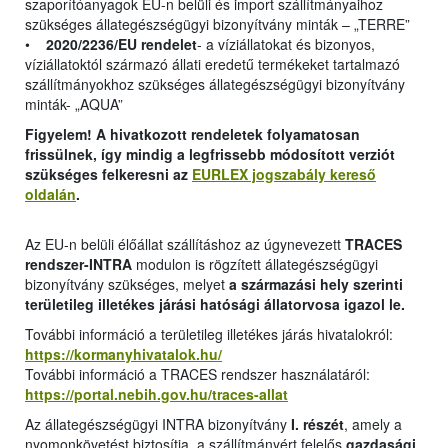
szaporítóanyagok EU-n belüli és import szállítmányaihoz
szükséges állategészségügyi bizonyítvány minták – „TERRE”
•
2020/2236/EU rendelet
- a víziállatokat és bizonyos,
víziállatoktól származó állati eredetű termékeket tartalmazó
szállítmányokhoz szükséges állategészségügyi bizonyítvány
minták- „AQUA”
Figyelem! A hivatkozott rendeletek folyamatosan
frissülnek, így mindig a legfrissebb módosított verziót
szükséges felkeresni az
EURLEX jogszabály kereső
oldalán
.
Az EU-n belüli élőállat szállításhoz az úgynevezett
TRACES
rendszer-INTRA
modulon is rögzített állategészségügyi
bizonyítvány szükséges, melyet
a származási hely szerinti
területileg illetékes járási hatósági állatorvosa igazol le.
További információ a területileg illetékes járás hivatalokról:
https://kormanyhivatalok.hu/
További információ a TRACES rendszer használatáról:
https://portal.nebih.gov.hu/traces-allat
Az állategészségügyi INTRA bizonyítvány
I. részét
, amely a
nyomonkövetést biztosítja, a szállítmányért felelős
gazdasági