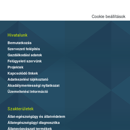
biztonságos grillezés legfontosabb tudnivalóit.
Cookie beállítások
Hivatalunk
Bemutatkozás
Szervezeti felépítés
Gazdálkodási adatok
Felügyeleti szervünk
Projektek
Kapcsolódó linkek
Adatkezelési tájékoztató
Akadálymentességi nyilatkozat
Üzemeltetési információ
Szakterületek
Állat-egészségügy és állatvédelem
Állategészségügyi diagnosztika
Állatgyógyászati termékek