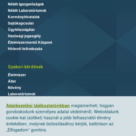
Nébih Igazgatóságok
Nébih Laboratóriumok
Kormányhivatalok
Sajtókapcsolat
Ügyfélszolgálat
Hatósági jogsegély
Élelmiszermentő Központ
Hírlevél feliratkozás
Gyakori kérdések
Élelmiszer
Állat
Növény
Laboratóriumok
Labor/Egyéb
Adatkezelési tájékoztatónkban
megismerheti, hogyan
gondoskodunk személyes adatai védelméről. Weboldalunk
cookie-kat (sütiket) használ a jobb felhasználói élmény
érdekében, melynek biztosításához kérjük, kattintson az
„Elfogadom” gombra.