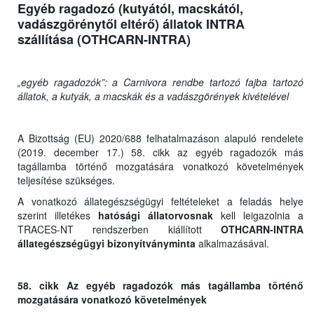
Egyéb ragadozó (kutyától, macskától,
vadászgörénytől eltérő) állatok INTRA
szállítása (OTHCARN-INTRA)
„egyéb ragadozók”: a Carnivora rendbe tartozó fajba tartozó
állatok, a kutyák, a macskák és a vadászgörények kivételével
A Bizottság (EU) 2020/688 felhatalmazáson alapuló rendelete
(2019. december 17.) 58. cikk az egyéb ragadozók más
tagállamba történő mozgatására vonatkozó követelmények
teljesítése szükséges.
A vonatkozó állategészségügyi feltételeket a feladás helye
szerint illetékes
hatósági állatorvosnak
kell leigazolnia a
TRACES-NT rendszerben kiállított
OTHCARN-INTRA
állategészségügyi bizonyítványminta
alkalmazásával.
58. cikk Az egyéb ragadozók más tagállamba történő
mozgatására vonatkozó követelmények