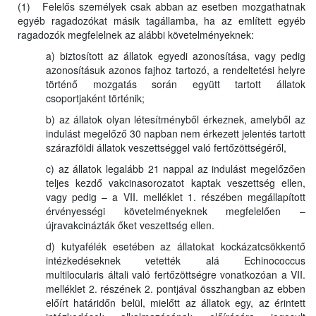
(1) Felelős személyek csak abban az esetben mozgathatnak
egyéb ragadozókat másik tagállamba, ha az említett egyéb
ragadozók megfelelnek az alábbi követelményeknek:
a) biztosított az állatok egyedi azonosítása, vagy pedig
azonosításuk azonos fajhoz tartozó, a rendeltetési helyre
történő mozgatás során együtt tartott állatok
csoportjaként történik;
b) az állatok olyan létesítményből érkeznek, amelyből az
indulást megelőző 30 napban nem érkezett jelentés tartott
szárazföldi állatok veszettséggel való fertőzöttségéről,
c) az állatok legalább 21 nappal az indulást megelőzően
teljes kezdő vakcinasorozatot kaptak veszettség ellen,
vagy pedig – a VII. melléklet 1. részében megállapított
érvényességi követelményeknek megfelelően –
újravakcinázták őket veszettség ellen.
d) kutyafélék esetében az állatokat kockázatcsökkentő
intézkedéseknek vetették alá Echinococcus
multilocularis általi való fertőzöttségre vonatkozóan a VII.
melléklet 2. részének 2. pontjával összhangban az ebben
előírt határidőn belül, mielőtt az állatok egy, az érintett