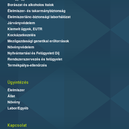
Borászat és alkoholos italok
Élelmiszer- és takarmánybiztonság
Élelmiszerlánc-biztonsági laborhálózat
Járványvédelem
Kiemelt ügyek, EUTR
Kockázatkezelés
Mezőgazdasági genetikai erőforrások
Növényvédelem
Nyilvántartási és Felügyeleti Díj
Rendszerszervezés és felügyelet
Termékpálya-ellenőrzés
Ügyintézés
Élelmiszer
Állat
Növény
Labor/Egyéb
Kapcsolat