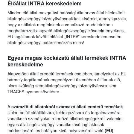
Élőállat INTRA kereskedelem
Minden élő állat mozgatást hatósági állatorvos által hitelesített
állategészségügyi bizonyítványnak kell kísérnie, amely igazolja,
hogy az állatok megfelelnek a vonatkozó rendeletekben
meghatározott alapvető állategészségügyi követelményeknek.
EU tagállamok közötti élőállat „INTRA” kereskedelem esetén
állategészségügyi határellenőrzés nincs!
Egyes magas kockázatú állati termékek INTRA
kereskedelme
Alapvetően állati eredetű termékek esetében, amelyeket az EU
bármely tagállamának engedélyzett üzemében állítanak elő,
nincs szükség sem állategészségügyi bizonyítványra, sem
TRACES nyomonkövetésre.
A
szárazföldi állatokból származó állati eredetű termékek
Unión belüli előállítására, feldolgozására és forgalmazására
vonatkozó szabályokat a fertőző állatbetegségekről, valamint
egyes állat-egészségügyi vonatkozású jogi aktusok
módosításáról és hatályon kívül helyezéséről szóló
(EU)