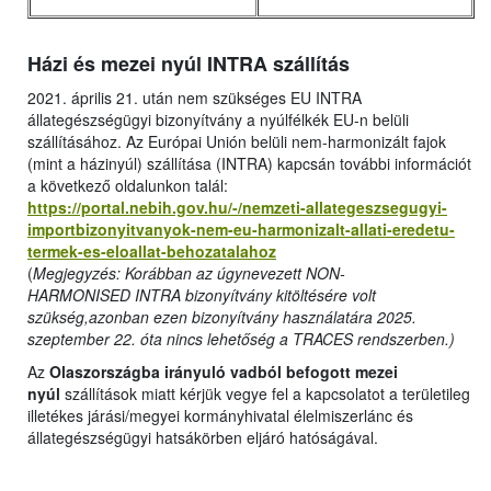
Házi és mezei nyúl INTRA szállítás
2021. április 21. után nem szükséges EU INTRA
állategészségügyi bizonyítvány a nyúlfélkék EU-n belüli
szállításához. Az Európai Unión belüli nem-harmonizált fajok
(mint a házinyúl) szállítása (INTRA) kapcsán további információt
a következő oldalunkon talál:
https://portal.nebih.gov.hu/-/nemzeti-allategeszsegugyi-
importbizonyitvanyok-nem-eu-harmonizalt-allati-eredetu-
termek-es-eloallat-behozatalahoz
(
Megjegyzés: Korábban az úgynevezett NON-
HARMONISED INTRA bizonyítvány kitöltésére volt
szükség,azonban ezen bizonyítvány használatára 2025.
szeptember 22. óta nincs lehetőség a TRACES rendszerben.)
Az
Olaszországba irányuló vadból befogott mezei
nyúl
szállítások miatt kérjük vegye fel a kapcsolatot a területileg
illetékes járási/megyei kormányhivatal élelmiszerlánc és
állategészségügyi hatsákörben eljáró hatóságával.