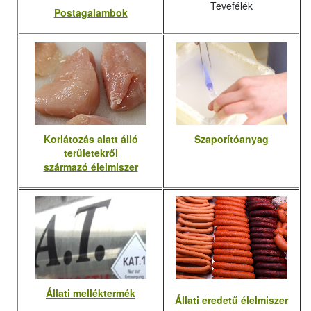
Tevefélék
Postagalambok
Korlátozás alatt álló
Szaporítóanyag
területekről
származó élelmiszer
Állati melléktermék
Állati eredetű élelmiszer