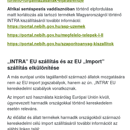
torteno-forgalmazasanak-eljarasrendje
Afrikai sertéspestis vaddisznóban
történő elpfordulása
maitt korlátozás alá tartozó termékek Magyarországról történő
INTRA kiszállításáról további információ:
https://portal.nebih.gov.hu/asp-uzemek
https://portal.nebih.gov.hu/megfelelo-telepek-I-II
https://portal.nebih.gov.hu/szaporitoanyag-kiszallitok
„INTRA” EU szállítás és az EU „Import”
szállítás elkülönítése
A más európai uniós tagállamból származó állatok mozgatására
nem az EU import jogszabályok, hanem az ún. „INTRA” EU
kereskedelmi szabályok vonatkoznak.
Az import szó használata kizárólag Európai Unión kívüli,
úgynevezett harmadik országokkal történő kereskedelem
esetén releváns.
Az élőállat és állati termékek harmadik országokból származó
kereskedelmi célú import szállításáról további információt az
alábbi linken talál: