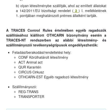
b) olyan létesítménybe szállítják, ahol az említett állatokat
a 142/2011/EU bizottsági rendelet (
2
) I. mellékletének
1. pontjában meghatározott prémes állatként tartják.
A TRACES Control Rules értelmében egyéb ragadozók
szállításához kiállított OTHCARN bizonyítvány esetén a
TRACES-NT rendszerben az alábbi létesítmény- és
szállítmányozói tevékenységtípusok engedélyezhetők:
Feladási/berakodási/rendeltetési hely:
CONF Körülhatárolt létesítmény
ACT Animal act
QUR Karantén
CIRCUS Cirkusz
OTHCARN-EST Egyéb ragadozó létesítmény
Szállítmányozó:
REG-TRANS
TRANSPORTER