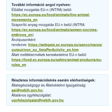
További információ angol nyelven:
Élőállat mozgatás EU-n (INTRA) belül:
https://ec.europa.eu/food/animals/live-animal-
movements_en
Szaporító anyag mozgatás EU-n belül (INTRA:
https://ec.europa.eu/food/animals/semen-oocytes-
embryos_en
)
Árutípusonként
rendezve:
https://webgate.ec.europa.eu/sanco/traces/
output/non_eu_listsPerActivity_en.htm
Állati melléktermékek kereskedelme EU-n belül:
https://food.ec.europa.eu/safety/animal-products/eu-
rules_en
Részletes információkérés esetén elérhetőségek:
Állategészségügyi és Állatvédelmi Igazgatóság:
aai@nebih.gov.hu
;
Általános ügyfélszolgálat:
ugyfelszolgalat@nebih.gov.hu