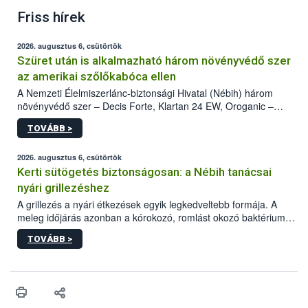
Friss hírek
2026. augusztus 6, csütörtök
Szüret után is alkalmazható három növényvédő szer
az amerikai szőlőkabóca ellen
A Nemzeti Élelmiszerlánc-biztonsági Hivatal (Nébih) három
növényvédő szer – Decis Forte, Klartan 24 EW, Oroganic –
engedélyokiratát módosította, így azok a szüretet követően,
TOVÁBB >
egészen a vesszőérettség (BBCH 91) stádiumáig
felhasználhatóak a szőlőben. A kiterjesztések célja, hogy a korai
érésű szőlőkben is legyen lehetőség a károsító elleni további
2026. augusztus 6, csütörtök
védekezésre. Az Oroganic készítmény kis kiszerelésben kiskerti
Kerti sütögetés biztonságosan: a Nébih tanácsai
felhasználók számára is elérhető és ökológiai termesztésben is
nyári grillezéshez
engedélyezett.
A grillezés a nyári étkezések egyik legkedveltebb formája. A
meleg időjárás azonban a kórokozó, romlást okozó baktériumok
gyorsabb szaporodásának is kedvez. A szabadtéri sütögetés
TOVÁBB >
ezért nem csupán a megfelelő sütési technikáról szól: legalább
ilyen fontos az alapanyagok biztonságos kezelése, az alapvető
higiéniai szabályok betartása, a megfelelő hőkezelés, valamint a
maradékok szakszerű tárolása. A Nemzeti Élelmiszerlánc-
biztonsági Hivatal (Nébih) Oktatási Programja összegyűjtötte a