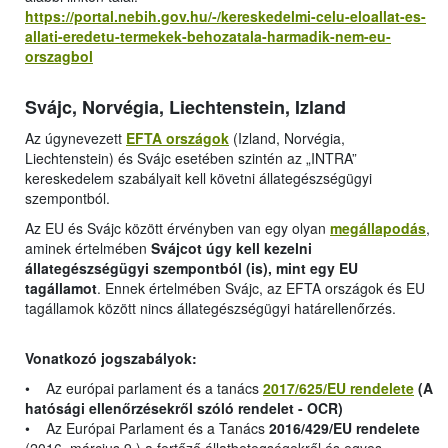
https://portal.nebih.gov.hu/-/kereskedelmi-celu-eloallat-es-
allati-eredetu-termekek-behozatala-harmadik-nem-eu-
orszagbol
Svájc, Norvégia, Liechtenstein, Izland
Az úgynevezett
EFTA országok
(Izland, Norvégia,
Liechtenstein) és Svájc esetében szintén az „INTRA”
kereskedelem szabályait kell követni állategészségügyi
szempontból.
Az EU és Svájc között érvényben van egy olyan
megállapodás
,
aminek értelmében
Svájcot úgy kell kezelni
állategészségügyi szempontból (is), mint egy EU
tagállamot
. Ennek értelmében Svájc, az EFTA országok és EU
tagállamok között nincs állategészségügyi határellenőrzés.
Vonatkozó jogszabályok:
• Az európai parlament és a tanács
2017/625/EU rendelete
(A
hatósági ellenőrzésekről szóló rendelet - OCR)
• Az Európai Parlament és a Tanács
2016/429/EU rendelete