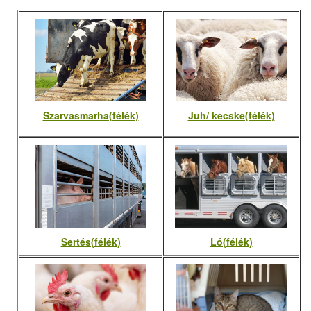
Szarvasmarha(félék)
Juh/ kecske(félék)
Sertés(félék)
Ló(félék)