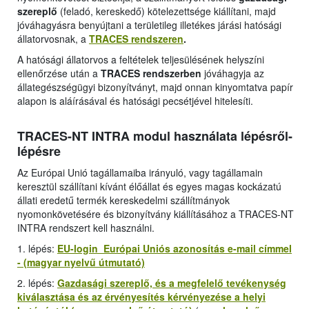
szereplő
(feladó, kereskedő) kötelezettsége kiállítani, majd
jóváhagyásra benyújtani a területileg illetékes járási hatósági
állatorvosnak, a
TRACES rendszeren
.
A hatósági állatorvos a feltételek teljesülésének helyszíni
ellenőrzése után a
TRACES rendszerben
jóváhagyja az
állategészségügyi bizonyítványt, majd onnan kinyomtatva papír
alapon is aláírásával és hatósági pecsétjével hitelesíti.
TRACES-NT INTRA modul használata lépésről-
lépésre
Az Európai Unió tagállamaiba irányuló, vagy tagállamain
keresztül szállítani kívánt élőállat és egyes magas kockázatú
állati eredetű termék kereskedelmi szállítmányok
nyomonkövetésére és bizonyítvány kiállításához a TRACES-NT
INTRA rendszert kell használni.
1. lépés:
EU-login Európai Uniós azonosítás e-mail címmel
- (magyar nyelvű útmutató)
2. lépés:
Gazdasági szereplő, és a megfelelő tevékenység
kiválasztása és az érvényesítés kérvényezése a helyi