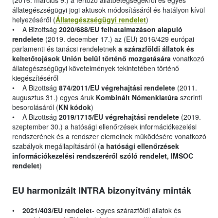
(2016. március 9.) a fertőző állatbetegségekről és egyes
állategészségügyi jogi aktusok módosításáról és hatályon kívül
helyezéséről (
Állategészségügyi rendelet
)
• A Bizottság
2020/688/EU felhatalmazáson alapuló
rendelete
(2019. december 17.) az (EU) 2016/429 európai
parlamenti és tanácsi rendeletnek
a szárazföldi állatok és
keltetőtojások Unión belül történő mozgatására
vonatkozó
állategészségügyi követelmények tekintetében történő
kiegészítéséről
• A Bizottság
874/2011/EU végrehajtási rendelete
(2011.
augusztus 31.) egyes áruk
Kombinált Nómenklatúra
szerinti
besorolásáról (
KN kódok
)
• A Bizottság
2019/1715/EU végrehajtási rendelete
(2019.
szeptember 30.) a hatósági ellenőrzések információkezelési
rendszerének és a rendszer elemeinek működésére vonatkozó
szabályok megállapításáról (
a hatósági ellenőrzések
információkezelési rendszeréről szóló rendelet, IMSOC
rendelet
)
EU harmonizált INTRA bizonyítvány minták
•
2021/403/EU rendelet
- egyes szárazföldi állatok és