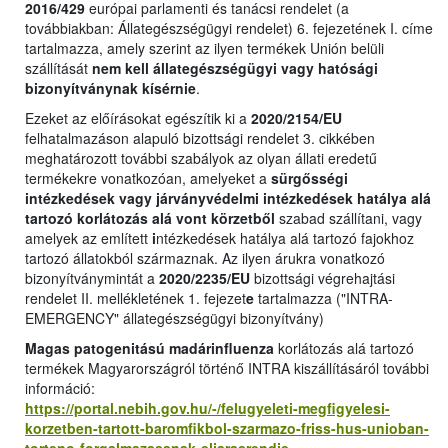
2016/429
európai parlamenti és tanácsi rendelet (a
továbbiakban: Állategészségügyi rendelet) 6. fejezetének I. címe
tartalmazza, amely szerint az ilyen termékek Unión belüli
szállítását
nem kell állategészségügyi vagy hatósági
bizonyítványnak kísérnie
.
Ezeket az előírásokat egészítik ki a
2020/2154/EU
felhatalmazáson alapuló bizottsági rendelet 3. cikkében
meghatározott további szabályok az olyan állati eredetű
termékekre vonatkozóan, amelyeket a
sürgősségi
intézkedések vagy járványvédelmi intézkedések hatálya alá
tartozó korlátozás alá vont körzetből
szabad szállítani, vagy
amelyek az említett
i
ntézkedések hatálya alá tartozó fajokhoz
tartozó állatokból származnak. Az ilyen árukra vonatkozó
bizonyítványmintát a
2020/2235/EU
bizottsági végrehajtási
rendelet II. mellékletének 1. fejezet
e
tartalmazza ("INTRA-
EMERGENCY" állategészségügyi bizonyítvány)
Magas patogenitású madárinfluenza
korlátozás alá tartozó
termékek Magyarországról történő INTRA kiszállításáról további
információ:
https://portal.nebih.gov.hu/-/felugyeleti-megfigyelesi-
korzetben-tartott-baromfikbol-szarmazo-friss-hus-unioban-