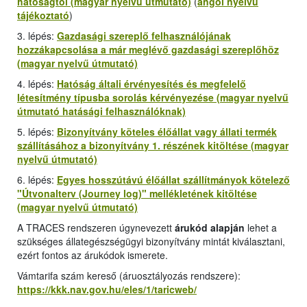
hatóságtól (magyar nyelvű útmutató)
(
angol nyelvű
tájékoztató
)
3. lépés:
Gazdasági szereplő felhasználójának
hozzákapcsolása a már meglévő gazdasági szereplőhöz
(magyar nyelvű útmutató)
4. lépés:
Hatóság általi érvényesítés és megfelelő
létesítmény típusba sorolás kérvényezése (magyar nyelvű
útmutató hatásági felhasználóknak)
5. lépés:
Bizonyítvány köteles élőállat vagy állati termék
szállításához a bizonyítvány 1. részének kitöltése (magyar
nyelvű útmutató)
6. lépés:
Egyes hosszútávú élőállat szállítmányok kötelező
"
Útvonalterv (Journey log
)" mellékletének kitöltése
(magyar nyelvű útmutató)
A TRACES rendszeren úgynevezett
árukód alapján
lehet a
szükséges állategészségügyi bizonyítvány mintát kiválasztani,
ezért fontos az árukódok ismerete.
Vámtarifa szám kereső (áruosztályozás rendszere):
https://kkk.nav.gov.hu/eles/1/taricweb/