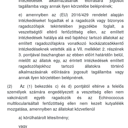
intézkedések alkalmazásának előírására jogosult
tagállamba vagy annak ilyen körzetébe belépnének;
e) amennyiben az (EU) 2016/429 rendelet alapján
intézkedéseket fogadtak el a ragadozók vagy bizonyos
ragadozófajok tekintetében jegyzékbe foglalt, a
veszettségtől eltérő fertőzöttség ellen, az említett
intézkedések hatálya alá eső fajokhoz tartozó állatokat az
említett ragadozófajokra vonatkozó kockázatcsökkentő
intézkedéseknek vetették alá a VII. melléklet 2. részének
3. pontjával összhangban az ebben előírt határidőn belül,
mielőtt az állatok egy, az érintett intézkedések említett
ragadozófajokhoz tartozó állatokra történő
alkalmazásának előírására jogosult tagállamba vagy
annak ilyen körzetében belépnének.
(2) Az (1) bekezdés c) és d) pontjától eltérve a felelős
személyek számára engedélyezett a veszettség ellen nem
vakcinázott egyéb ragadozók és az Echinococcus
multilocularisáltali fertőzöttség ellen nem kezelt kutyafélék
mozgatása, amennyiben az állatokat közvetlenül
a) körülhatárolt létesítmény;
vagy