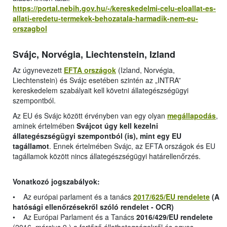
https://portal.nebih.gov.hu/-/kereskedelmi-celu-eloallat-es-
allati-eredetu-termekek-behozatala-harmadik-nem-eu-
orszagbol
Svájc, Norvégia, Liechtenstein, Izland
Az úgynevezett
EFTA országok
(Izland, Norvégia,
Liechtenstein) és Svájc esetében szintén az „INTRA”
kereskedelem szabályait kell követni állategészségügyi
szempontból.
Az EU és Svájc között érvényben van egy olyan
megállapodás
,
aminek értelmében
Svájcot úgy kell kezelni
állategészségügyi szempontból (is), mint egy EU
tagállamot
. Ennek értelmében Svájc, az EFTA országok és EU
tagállamok között nincs állategészségügyi határellenőrzés.
Vonatkozó jogszabályok:
• Az európai parlament és a tanács
2017/625/EU rendelete
(A
hatósági ellenőrzésekről szóló rendelet - OCR)
• Az Európai Parlament és a Tanács
2016/429/EU rendelete