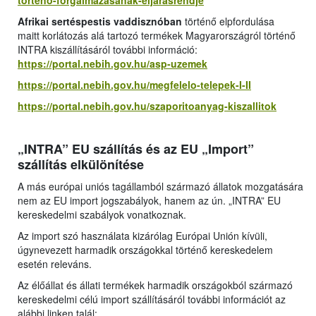
torteno-forgalmazasanak-eljarasrendje
Afrikai sertéspestis vaddisznóban
történő elpfordulása
maitt korlátozás alá tartozó termékek Magyarországról történő
INTRA kiszállításáról további információ:
https://portal.nebih.gov.hu/asp-uzemek
https://portal.nebih.gov.hu/megfelelo-telepek-I-II
https://portal.nebih.gov.hu/szaporitoanyag-kiszallitok
„INTRA” EU szállítás és az EU „Import”
szállítás elkülönítése
A más európai uniós tagállamból származó állatok mozgatására
nem az EU import jogszabályok, hanem az ún. „INTRA” EU
kereskedelmi szabályok vonatkoznak.
Az import szó használata kizárólag Európai Unión kívüli,
úgynevezett harmadik országokkal történő kereskedelem
esetén releváns.
Az élőállat és állati termékek harmadik országokból származó
kereskedelmi célú import szállításáról további információt az
alábbi linken talál: