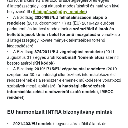
(2016. március 9.) a fertőző állatbetegségekről és egyes
állategészségügyi jogi aktusok módosításáról és hatályon kívül
helyezéséről (
Állategészségügyi rendelet
)
• A Bizottság
2020/688/EU felhatalmazáson alapuló
rendelete
(2019. december 17.) az (EU) 2016/429 európai
parlamenti és tanácsi rendeletnek
a szárazföldi állatok és
keltetőtojások Unión belül történő mozgatására
vonatkozó
állategészségügyi követelmények tekintetében történő
kiegészítéséről
• A Bizottság
874/2011/EU végrehajtási rendelete
(2011.
augusztus 31.) egyes áruk
Kombinált Nómenklatúra
szerinti
besorolásáról (
KN kódok
)
• A Bizottság
2019/1715/EU végrehajtási rendelete
(2019.
szeptember 30.) a hatósági ellenőrzések információkezelési
rendszerének és a rendszer elemeinek működésére vonatkozó
szabályok megállapításáról (
a hatósági ellenőrzések
információkezelési rendszeréről szóló rendelet, IMSOC
rendelet
)
EU harmonizált INTRA bizonyítvány minták
•
2021/403/EU rendelet
- egyes szárazföldi állatok és