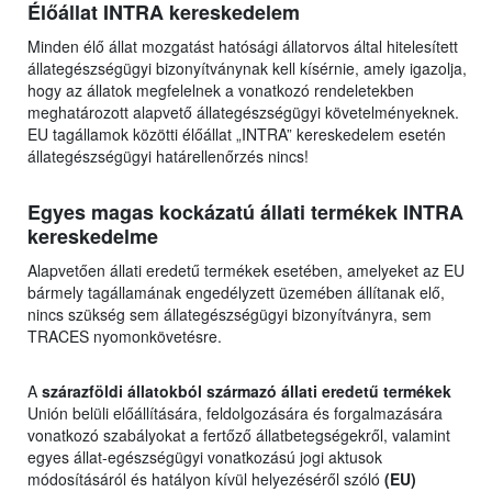
Élőállat INTRA kereskedelem
Minden élő állat mozgatást hatósági állatorvos által hitelesített
állategészségügyi bizonyítványnak kell kísérnie, amely igazolja,
hogy az állatok megfelelnek a vonatkozó rendeletekben
meghatározott alapvető állategészségügyi követelményeknek.
EU tagállamok közötti élőállat „INTRA” kereskedelem esetén
állategészségügyi határellenőrzés nincs!
Egyes magas kockázatú állati termékek INTRA
kereskedelme
Alapvetően állati eredetű termékek esetében, amelyeket az EU
bármely tagállamának engedélyzett üzemében állítanak elő,
nincs szükség sem állategészségügyi bizonyítványra, sem
TRACES nyomonkövetésre.
A
szárazföldi állatokból származó állati eredetű termékek
Unión belüli előállítására, feldolgozására és forgalmazására
vonatkozó szabályokat a fertőző állatbetegségekről, valamint
egyes állat-egészségügyi vonatkozású jogi aktusok
módosításáról és hatályon kívül helyezéséről szóló
(EU)