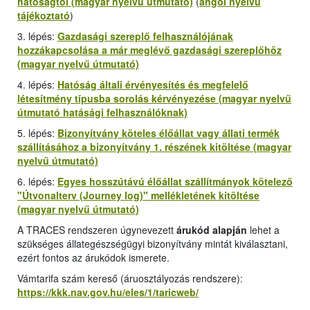
hatóságtól (magyar nyelvű útmutató)
(
angol nyelvű
tájékoztató
)
3. lépés:
Gazdasági szereplő felhasználójának
hozzákapcsolása a már meglévő gazdasági szereplőhöz
(magyar nyelvű útmutató)
4. lépés:
Hatóság általi érvényesítés és megfelelő
létesítmény típusba sorolás kérvényezése (magyar nyelvű
útmutató hatásági felhasználóknak)
5. lépés:
Bizonyítvány köteles élőállat vagy állati termék
szállításához a bizonyítvány 1. részének kitöltése (magyar
nyelvű útmutató)
6. lépés:
Egyes hosszútávú élőállat szállítmányok kötelező
"
Útvonalterv (Journey log
)" mellékletének kitöltése
(magyar nyelvű útmutató)
A TRACES rendszeren úgynevezett
árukód alapján
lehet a
szükséges állategészségügyi bizonyítvány mintát kiválasztani,
ezért fontos az árukódok ismerete.
Vámtarifa szám kereső (áruosztályozás rendszere):
https://kkk.nav.gov.hu/eles/1/taricweb/