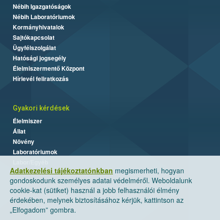
Nébih Igazgatóságok
Nébih Laboratóriumok
Kormányhivatalok
Sajtókapcsolat
Ügyfélszolgálat
Hatósági jogsegély
Élelmiszermentő Központ
Hírlevél feliratkozás
Gyakori kérdések
Élelmiszer
Állat
Növény
Laboratóriumok
Labor/Egyéb
Adatkezelési tájékoztatónkban
megismerheti, hogyan
gondoskodunk személyes adatai védelméről. Weboldalunk
cookie-kat (sütiket) használ a jobb felhasználói élmény
érdekében, melynek biztosításához kérjük, kattintson az
„Elfogadom” gombra.