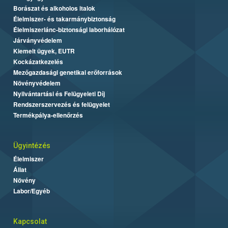
Borászat és alkoholos italok
Élelmiszer- és takarmánybiztonság
Élelmiszerlánc-biztonsági laborhálózat
Járványvédelem
Kiemelt ügyek, EUTR
Kockázatkezelés
Mezőgazdasági genetikai erőforrások
Növényvédelem
Nyilvántartási és Felügyeleti Díj
Rendszerszervezés és felügyelet
Termékpálya-ellenőrzés
Ügyintézés
Élelmiszer
Állat
Növény
Labor/Egyéb
Kapcsolat