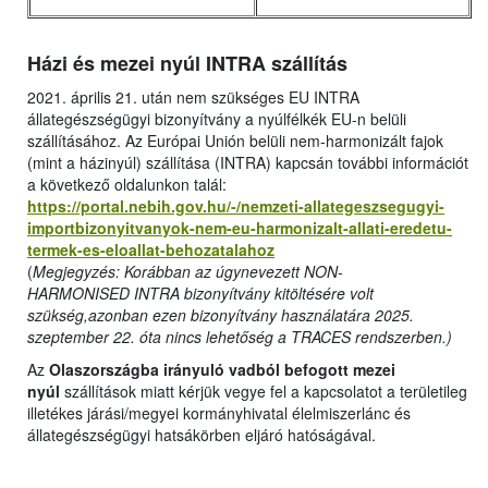
Házi és mezei nyúl INTRA szállítás
2021. április 21. után nem szükséges EU INTRA
állategészségügyi bizonyítvány a nyúlfélkék EU-n belüli
szállításához. Az Európai Unión belüli nem-harmonizált fajok
(mint a házinyúl) szállítása (INTRA) kapcsán további információt
a következő oldalunkon talál:
https://portal.nebih.gov.hu/-/nemzeti-allategeszsegugyi-
importbizonyitvanyok-nem-eu-harmonizalt-allati-eredetu-
termek-es-eloallat-behozatalahoz
(
Megjegyzés: Korábban az úgynevezett NON-
HARMONISED INTRA bizonyítvány kitöltésére volt
szükség,azonban ezen bizonyítvány használatára 2025.
szeptember 22. óta nincs lehetőség a TRACES rendszerben.)
Az
Olaszországba irányuló vadból befogott mezei
nyúl
szállítások miatt kérjük vegye fel a kapcsolatot a területileg
illetékes járási/megyei kormányhivatal élelmiszerlánc és
állategészségügyi hatsákörben eljáró hatóságával.