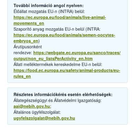
További információ angol nyelven:
Élőállat mozgatás EU-n (INTRA) belül:
https://ec.europa.eu/food/animals/live-animal-
movements_en
Szaporító anyag mozgatás EU-n belül (INTRA:
https://ec.europa.eu/food/animals/semen-oocytes-
embryos_en
)
Árutípusonként
rendezve:
https://webgate.ec.europa.eu/sanco/traces/
output/non_eu_listsPerActivity_en.htm
Állati melléktermékek kereskedelme EU-n belül:
https://food.ec.europa.eu/safety/animal-products/eu-
rules_en
Részletes információkérés esetén elérhetőségek:
Állategészségügyi és Állatvédelmi Igazgatóság:
aai@nebih.gov.hu
;
Általános ügyfélszolgálat:
ugyfelszolgalat@nebih.gov.hu