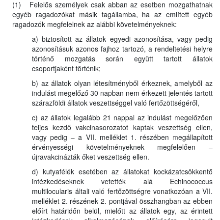
(1) Felelős személyek csak abban az esetben mozgathatnak
egyéb ragadozókat másik tagállamba, ha az említett egyéb
ragadozók megfelelnek az alábbi követelményeknek:
a) biztosított az állatok egyedi azonosítása, vagy pedig
azonosításuk azonos fajhoz tartozó, a rendeltetési helyre
történő mozgatás során együtt tartott állatok
csoportjaként történik;
b) az állatok olyan létesítményből érkeznek, amelyből az
indulást megelőző 30 napban nem érkezett jelentés tartott
szárazföldi állatok veszettséggel való fertőzöttségéről,
c) az állatok legalább 21 nappal az indulást megelőzően
teljes kezdő vakcinasorozatot kaptak veszettség ellen,
vagy pedig – a VII. melléklet 1. részében megállapított
érvényességi követelményeknek megfelelően –
újravakcinázták őket veszettség ellen.
d) kutyafélék esetében az állatokat kockázatcsökkentő
intézkedéseknek vetették alá Echinococcus
multilocularis általi való fertőzöttségre vonatkozóan a VII.
melléklet 2. részének 2. pontjával összhangban az ebben
előírt határidőn belül, mielőtt az állatok egy, az érintett