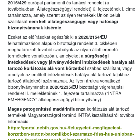
2016/429
európai parlamenti és tanácsi rendelet (a
továbbiakban: Állategészségügyi rendelet) 6. fejezetének I. címe
tartalmazza, amely szerint az ilyen termékek Unión belüli
szállítását
nem kell állategészségügyi vagy hatósági
bizonyítványnak kísérnie
.
Ezeket az előírásokat egészítik ki a
2020/2154/EU
felhatalmazáson alapuló bizottsági rendelet 3. cikkében
meghatározott további szabályok az olyan állati eredetű
termékekre vonatkozóan, amelyeket a
sürgősségi
intézkedések vagy járványvédelmi intézkedések hatálya alá
tartozó korlátozás alá vont körzetből
szabad szállítani, vagy
amelyek az említett
i
ntézkedések hatálya alá tartozó fajokhoz
tartozó állatokból származnak. Az ilyen árukra vonatkozó
bizonyítványmintát a
2020/2235/EU
bizottsági végrehajtási
rendelet II. mellékletének 1. fejezet
e
tartalmazza ("INTRA-
EMERGENCY" állategészségügyi bizonyítvány)
Magas patogenitású madárinfluenza
korlátozás alá tartozó
termékek Magyarországról történő INTRA kiszállításáról további
információ:
https://portal.nebih.gov.hu/-/felugyeleti-megfigyelesi-
korzetben-tartott-baromfikbol-szarmazo-friss-hus-unioban-