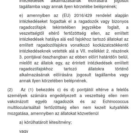
intézkedések alkalmazásának előírására jogosult
tagállamba vagy annak ilyen körzetébe belépnének;
e) amennyiben az (EU) 2016/429 rendelet alapján
intézkedéseket fogadtak el a ragadozók vagy bizonyos
ragadozófajok tekintetében jegyzékbe foglalt, a
veszettségtől eltérő fertőzöttség ellen, az említett
intézkedések hatálya alá eső fajokhoz tartozó állatokat az
említett ragadozófajokra vonatkozó kockázatcsökkentő
intézkedéseknek vetették alá a VII. melléklet 2. részének
3. pontjával összhangban az ebben előírt határidőn belül,
mielőtt az állatok egy, az érintett intézkedések említett
ragadozófajokhoz tartozó állatokra történő
alkalmazásának előírására jogosult tagállamba vagy
annak ilyen körzetében belépnének.
(2) Az (1) bekezdés c) és d) pontjától eltérve a felelős
személyek számára engedélyezett a veszettség ellen nem
vakcinázott egyéb ragadozók és az Echinococcus
multilocularisáltali fertőzöttség ellen nem kezelt kutyafélék
mozgatása, amennyiben az állatokat közvetlenül
a) körülhatárolt létesítmény;
vagy