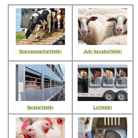
Szarvasmarha(félék)
Juh/ kecske(félék)
Sertés(félék)
Ló(félék)