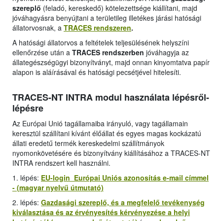
szereplő
(feladó, kereskedő) kötelezettsége kiállítani, majd
jóváhagyásra benyújtani a területileg illetékes járási hatósági
állatorvosnak, a
TRACES rendszeren
.
A hatósági állatorvos a feltételek teljesülésének helyszíni
ellenőrzése után a
TRACES rendszerben
jóváhagyja az
állategészségügyi bizonyítványt, majd onnan kinyomtatva papír
alapon is aláírásával és hatósági pecsétjével hitelesíti.
TRACES-NT INTRA modul használata lépésről-
lépésre
Az Európai Unió tagállamaiba irányuló, vagy tagállamain
keresztül szállítani kívánt élőállat és egyes magas kockázatú
állati eredetű termék kereskedelmi szállítmányok
nyomonkövetésére és bizonyítvány kiállításához a TRACES-NT
INTRA rendszert kell használni.
1. lépés:
EU-login Európai Uniós azonosítás e-mail címmel
- (magyar nyelvű útmutató)
2. lépés:
Gazdasági szereplő, és a megfelelő tevékenység
kiválasztása és az érvényesítés kérvényezése a helyi