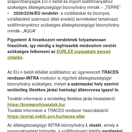
szaporítóanyagok EU-n belüli és import szállítmányaihoz
szükséges állategészségügyi bizonyítvány minták – „TERRE”
•
2020/2236/EU rendelet
- a víziállatokat és bizonyos,
víziállatoktól származó állati eredetű termékeket tartalmazó
szállítmányokhoz szükséges állategészségügyi bizonyítvány
minták- „AQUA”
Figyelem! A hivatkozott rendeletek folyamatosan
frissülnek, így mindig a legfrissebb módosított verziót
szükséges felkeresni az
EURLEX jogszabály kereső
oldalán
.
Az EU-n belüli élőállat szállításhoz az úgynevezett
TRACES
rendszer-INTRA
modulon is rögzített állategészségügyi
bizonyítvány szükséges, melyet
a származási hely szerinti
területileg illetékes járási hatósági állatorvosa igazol le.
További információ a területileg illetékes járás hivatalokról:
https://kormanyhivatalok.hu/
További információ a TRACES rendszer használatáról:
https://portal.nebih.gov.hu/traces-allat
Az állategészségügyi INTRA bizonyítvány
I. részét
, amely a
nyomonkövetést biztosítja, a szállítmányért felelős
gazdasági