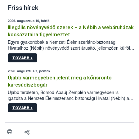
Friss hírek
2026. augusztus 10, hétfő
Illegális növényvédő szerek – a Nébih a webáruházak
kockázataira figyelmeztet
Egyre gyakoribbak a Nemzeti Élelmiszerlánc-biztonsági
Hivatalhoz (Nébih) növényvédő szert árusító, jellemzően külföldi
honlapok kapcsán érkező bejelentések. Emellett az ilyen
TOVÁBB >
termékeket kínáló kéretlen online reklámok mennyisége is
számottevően megnövekedett az elmúlt időszakban. A Nébih
összegyűjtötte az illegális növényvédő szerek kapcsán
2026. augusztus 7, péntek
előforduló árulkodó jeleket, valamint a webáruházakból való
Újabb vármegyében jelent meg a kőrisrontó
vásárlás kockázatait.
karcsúdíszbogár
Újabb területen, Borsod-Abaúj-Zemplén vármegyében is
igazolta a Nemzeti Élelmiszerlánc-biztonsági Hivatal (Nébih) a
kőrisrontó karcsúdíszbogár (Agrilus planipennis) jelenlétét. A
TOVÁBB >
kártevőt nem csak színcsapdában találták meg, de már fertőzött
fában is azonosították. A növényvédelmi szakemberek folytatják
az intenzív felderítést, emellett az intézkedéseket a szlovák
hatósággal is összehangolják a terjedés megállítása érdekében.