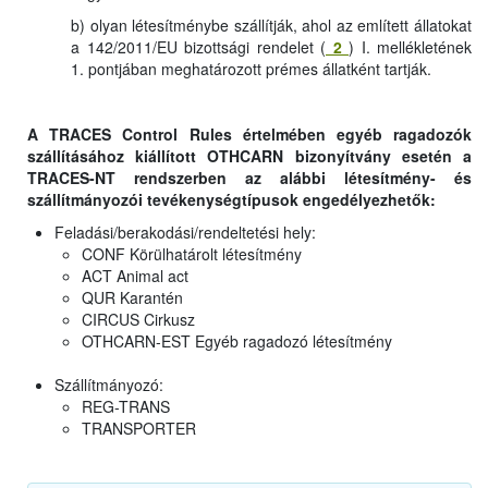
b) olyan létesítménybe szállítják, ahol az említett állatokat
a 142/2011/EU bizottsági rendelet (
2
) I. mellékletének
1. pontjában meghatározott prémes állatként tartják.
A TRACES Control Rules értelmében egyéb ragadozók
szállításához kiállított OTHCARN bizonyítvány esetén a
TRACES-NT rendszerben az alábbi létesítmény- és
szállítmányozói tevékenységtípusok engedélyezhetők:
Feladási/berakodási/rendeltetési hely:
CONF Körülhatárolt létesítmény
ACT Animal act
QUR Karantén
CIRCUS Cirkusz
OTHCARN-EST Egyéb ragadozó létesítmény
Szállítmányozó:
REG-TRANS
TRANSPORTER