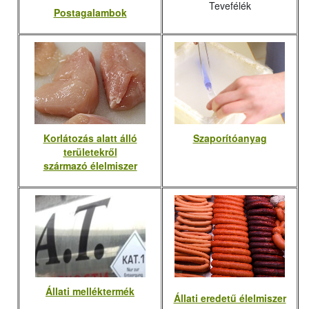
Tevefélék
Postagalambok
Korlátozás alatt álló
Szaporítóanyag
területekről
származó élelmiszer
Állati melléktermék
Állati eredetű élelmiszer