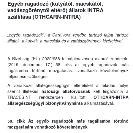
Egyéb ragadozó (kutyától, macskától,
vadászgörénytől eltérő) állatok INTRA
szállítása (OTHCARN-INTRA)
„egyéb ragadozók”: a Carnivora rendbe tartozó fajba tartozó
állatok, a kutyák, a macskák és a vadászgörények kivételével
A Bizottság (EU) 2020/688 felhatalmazáson alapuló rendelete
(2019. december 17.) 58. cikk az egyéb ragadozók más
tagállamba történő mozgatására vonatkozó követelmények
teljesítése szükséges.
A vonatkozó állategészségügyi feltételeket a feladás helye
szerint illetékes
hatósági állatorvosnak
kell leigazolnia a
TRACES-NT rendszerben kiállított
OTHCARN-INTRA
állategészségügyi bizonyítványminta
alkalmazásával.
58. cikk Az egyéb ragadozók más tagállamba történő
mozgatására vonatkozó követelmények