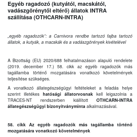
Egyéb ragadozó (kutyától, macskától,
vadászgörénytől eltérő) állatok INTRA
szállítása (OTHCARN-INTRA)
„egyéb ragadozók”: a Carnivora rendbe tartozó fajba tartozó
állatok, a kutyák, a macskák és a vadászgörények kivételével
A Bizottság (EU) 2020/688 felhatalmazáson alapuló rendelete
(2019. december 17.) 58. cikk az egyéb ragadozók más
tagállamba történő mozgatására vonatkozó követelmények
teljesítése szükséges.
A vonatkozó állategészségügyi feltételeket a feladás helye
szerint illetékes
hatósági állatorvosnak
kell leigazolnia a
TRACES-NT rendszerben kiállított
OTHCARN-INTRA
állategészségügyi bizonyítványminta
alkalmazásával.
58. cikk Az egyéb ragadozók más tagállamba történő
mozgatására vonatkozó követelmények