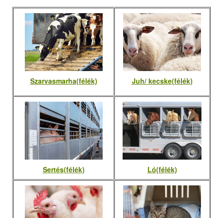
Szarvasmarha(félék)
Juh/ kecske(félék)
Sertés(félék)
Ló(félék)