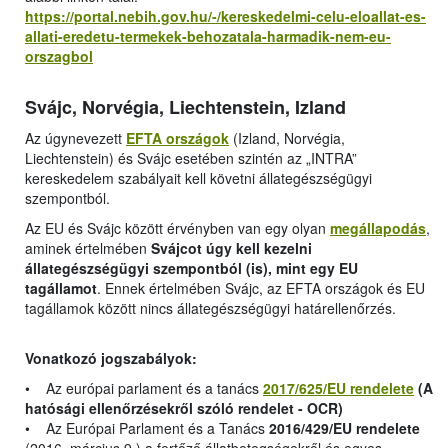
https://portal.nebih.gov.hu/-/kereskedelmi-celu-eloallat-es-
allati-eredetu-termekek-behozatala-harmadik-nem-eu-
orszagbol
Svájc, Norvégia, Liechtenstein, Izland
Az úgynevezett
EFTA országok
(Izland, Norvégia,
Liechtenstein) és Svájc esetében szintén az „INTRA”
kereskedelem szabályait kell követni állategészségügyi
szempontból.
Az EU és Svájc között érvényben van egy olyan
megállapodás
,
aminek értelmében
Svájcot úgy kell kezelni
állategészségügyi szempontból (is), mint egy EU
tagállamot
. Ennek értelmében Svájc, az EFTA országok és EU
tagállamok között nincs állategészségügyi határellenőrzés.
Vonatkozó jogszabályok:
• Az európai parlament és a tanács
2017/625/EU rendelete
(A
hatósági ellenőrzésekről szóló rendelet - OCR)
• Az Európai Parlament és a Tanács
2016/429/EU rendelete