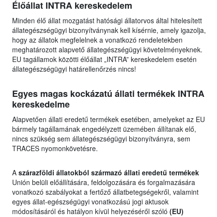
Élőállat INTRA kereskedelem
Minden élő állat mozgatást hatósági állatorvos által hitelesített
állategészségügyi bizonyítványnak kell kísérnie, amely igazolja,
hogy az állatok megfelelnek a vonatkozó rendeletekben
meghatározott alapvető állategészségügyi követelményeknek.
EU tagállamok közötti élőállat „INTRA” kereskedelem esetén
állategészségügyi határellenőrzés nincs!
Egyes magas kockázatú állati termékek INTRA
kereskedelme
Alapvetően állati eredetű termékek esetében, amelyeket az EU
bármely tagállamának engedélyzett üzemében állítanak elő,
nincs szükség sem állategészségügyi bizonyítványra, sem
TRACES nyomonkövetésre.
A
szárazföldi állatokból származó állati eredetű termékek
Unión belüli előállítására, feldolgozására és forgalmazására
vonatkozó szabályokat a fertőző állatbetegségekről, valamint
egyes állat-egészségügyi vonatkozású jogi aktusok
módosításáról és hatályon kívül helyezéséről szóló
(EU)