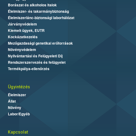
Borászat és alkoholos italok
Élelmiszer- és takarmánybiztonság
Élelmiszerlánc-biztonsági laborhálózat
Járványvédelem
Kiemelt ügyek, EUTR
Kockázatkezelés
Mezőgazdasági genetikai erőforrások
Növényvédelem
Nyilvántartási és Felügyeleti Díj
Rendszerszervezés és felügyelet
Termékpálya-ellenőrzés
Ügyintézés
Élelmiszer
Állat
Növény
Labor/Egyéb
Kapcsolat