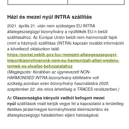
Házi és mezei nyúl INTRA szállítás
2021. április 21. után nem szükséges EU INTRA
állategészségügyi bizonyítvány a nyúlfélkék EU-n belüli
szállításához. Az Európai Unión belüli nem-harmonizált fajok
(mint a házinyúl) szállítása (INTRA) kapcsán további információt
a következő oldalunkon talál:
https://portal.nebih.gov.hu/-/nemzeti-allategeszsegugyi-
importbizonyitvanyok-nem-eu-harmonizalt-allati-eredetu-
termek-es-eloallat-behozatalahoz
(
Megjegyzés: Korábban az úgynevezett NON-
HARMONISED INTRA bizonyítvány kitöltésére volt
szükség,azonban ezen bizonyítvány használatára 2025.
szeptember 22. óta nincs lehetőség a TRACES rendszerben.)
Az
Olaszországba irányuló vadból befogott mezei
nyúl
szállítások miatt kérjük vegye fel a kapcsolatot a területileg
illetékes járási/megyei kormányhivatal élelmiszerlánc és
állategészségügyi hatsákörben eljáró hatóságával.