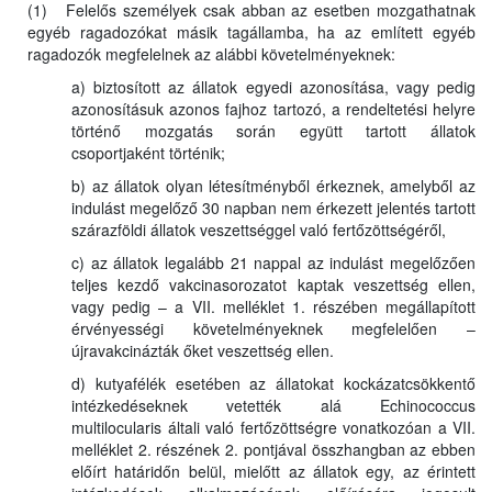
(1) Felelős személyek csak abban az esetben mozgathatnak
egyéb ragadozókat másik tagállamba, ha az említett egyéb
ragadozók megfelelnek az alábbi követelményeknek:
a) biztosított az állatok egyedi azonosítása, vagy pedig
azonosításuk azonos fajhoz tartozó, a rendeltetési helyre
történő mozgatás során együtt tartott állatok
csoportjaként történik;
b) az állatok olyan létesítményből érkeznek, amelyből az
indulást megelőző 30 napban nem érkezett jelentés tartott
szárazföldi állatok veszettséggel való fertőzöttségéről,
c) az állatok legalább 21 nappal az indulást megelőzően
teljes kezdő vakcinasorozatot kaptak veszettség ellen,
vagy pedig – a VII. melléklet 1. részében megállapított
érvényességi követelményeknek megfelelően –
újravakcinázták őket veszettség ellen.
d) kutyafélék esetében az állatokat kockázatcsökkentő
intézkedéseknek vetették alá Echinococcus
multilocularis általi való fertőzöttségre vonatkozóan a VII.
melléklet 2. részének 2. pontjával összhangban az ebben
előírt határidőn belül, mielőtt az állatok egy, az érintett