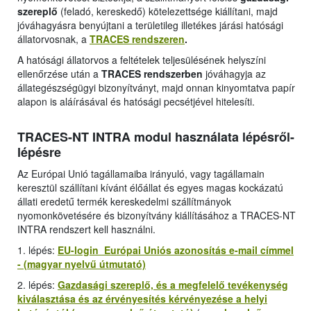
szereplő
(feladó, kereskedő) kötelezettsége kiállítani, majd
jóváhagyásra benyújtani a területileg illetékes járási hatósági
állatorvosnak, a
TRACES rendszeren
.
A hatósági állatorvos a feltételek teljesülésének helyszíni
ellenőrzése után a
TRACES rendszerben
jóváhagyja az
állategészségügyi bizonyítványt, majd onnan kinyomtatva papír
alapon is aláírásával és hatósági pecsétjével hitelesíti.
TRACES-NT INTRA modul használata lépésről-
lépésre
Az Európai Unió tagállamaiba irányuló, vagy tagállamain
keresztül szállítani kívánt élőállat és egyes magas kockázatú
állati eredetű termék kereskedelmi szállítmányok
nyomonkövetésére és bizonyítvány kiállításához a TRACES-NT
INTRA rendszert kell használni.
1. lépés:
EU-login Európai Uniós azonosítás e-mail címmel
- (magyar nyelvű útmutató)
2. lépés:
Gazdasági szereplő, és a megfelelő tevékenység
kiválasztása és az érvényesítés kérvényezése a helyi