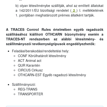
b) olyan létesítménybe szállítják, ahol az említett állatokat
a 142/2011/EU bizottsági rendelet (
2
) I. mellékletének
1. pontjában meghatározott prémes állatként tartják.
A TRACES Control Rules értelmében egyéb ragadozók
szállításához kiállított OTHCARN bizonyítvány esetén a
TRACES-NT rendszerben az alábbi létesítmény- és
szállítmányozói tevékenységtípusok engedélyezhetők:
Feladási/berakodási/rendeltetési hely:
CONF Körülhatárolt létesítmény
ACT Animal act
QUR Karantén
CIRCUS Cirkusz
OTHCARN-EST Egyéb ragadozó létesítmény
Szállítmányozó:
REG-TRANS
TRANSPORTER