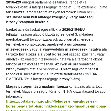
2016/429
európai parlamenti és tanácsi rendelet (a
továbbiakban: Állategészségügyi rendelet) 6. fejezetének I. címe
tartalmazza, amely szerint az ilyen termékek Unión belüli
szállítását
nem kell állategészségügyi vagy hatósági
bizonyítványnak kísérnie
.
Ezeket az előírásokat egészítik ki a
2020/2154/EU
felhatalmazáson alapuló bizottsági rendelet 3. cikkében
meghatározott további szabályok az olyan állati eredetű
termékekre vonatkozóan, amelyeket a
sürgősségi
intézkedések vagy járványvédelmi intézkedések hatálya alá
tartozó korlátozás alá vont körzetből
szabad szállítani, vagy
amelyek az említett
i
ntézkedések hatálya alá tartozó fajokhoz
tartozó állatokból származnak. Az ilyen árukra vonatkozó
bizonyítványmintát a
2020/2235/EU
bizottsági végrehajtási
rendelet II. mellékletének 1. fejezet
e
tartalmazza ("INTRA-
EMERGENCY" állategészségügyi bizonyítvány)
Magas patogenitású madárinfluenza
korlátozás alá tartozó
termékek Magyarországról történő INTRA kiszállításáról további
információ:
https://portal.nebih.gov.hu/-/felugyeleti-megfigyelesi-
korzetben-tartott-baromfikbol-szarmazo-friss-hus-unioban-