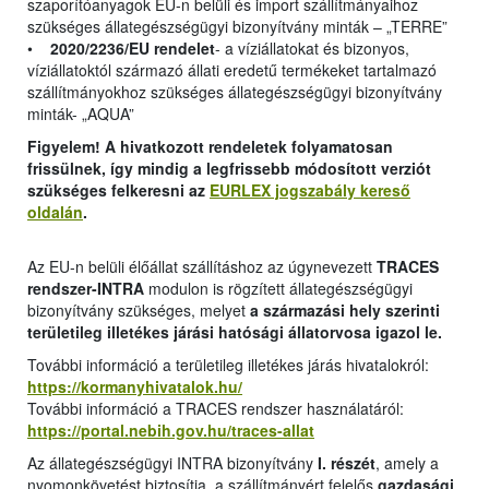
szaporítóanyagok EU-n belüli és import szállítmányaihoz
szükséges állategészségügyi bizonyítvány minták – „TERRE”
•
2020/2236/EU rendelet
- a víziállatokat és bizonyos,
víziállatoktól származó állati eredetű termékeket tartalmazó
szállítmányokhoz szükséges állategészségügyi bizonyítvány
minták- „AQUA”
Figyelem! A hivatkozott rendeletek folyamatosan
frissülnek, így mindig a legfrissebb módosított verziót
szükséges felkeresni az
EURLEX jogszabály kereső
oldalán
.
Az EU-n belüli élőállat szállításhoz az úgynevezett
TRACES
rendszer-INTRA
modulon is rögzített állategészségügyi
bizonyítvány szükséges, melyet
a származási hely szerinti
területileg illetékes járási hatósági állatorvosa igazol le.
További információ a területileg illetékes járás hivatalokról:
https://kormanyhivatalok.hu/
További információ a TRACES rendszer használatáról:
https://portal.nebih.gov.hu/traces-allat
Az állategészségügyi INTRA bizonyítvány
I. részét
, amely a
nyomonkövetést biztosítja, a szállítmányért felelős
gazdasági