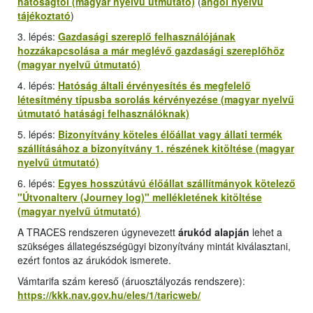
hatóságtól (magyar nyelvű útmutató)
(
angol nyelvű
tájékoztató
)
3. lépés:
Gazdasági szereplő felhasználójának
hozzákapcsolása a már meglévő gazdasági szereplőhöz
(magyar nyelvű útmutató)
4. lépés:
Hatóság általi érvényesítés és megfelelő
létesítmény típusba sorolás kérvényezése (magyar nyelvű
útmutató hatásági felhasználóknak)
5. lépés:
Bizonyítvány köteles élőállat vagy állati termék
szállításához a bizonyítvány 1. részének kitöltése (magyar
nyelvű útmutató)
6. lépés:
Egyes hosszútávú élőállat szállítmányok kötelező
"
Útvonalterv (Journey log
)" mellékletének kitöltése
(magyar nyelvű útmutató)
A TRACES rendszeren úgynevezett
árukód alapján
lehet a
szükséges állategészségügyi bizonyítvány mintát kiválasztani,
ezért fontos az árukódok ismerete.
Vámtarifa szám kereső (áruosztályozás rendszere):
https://kkk.nav.gov.hu/eles/1/taricweb/