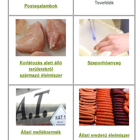
Tevefélék
Postagalambok
Korlátozás alatt álló
Szaporítóanyag
területekről
származó élelmiszer
Állati melléktermék
Állati eredetű élelmiszer