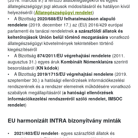
(2016. március 9.) a fertőző állatbetegségekről és egyes
állategészségügyi jogi aktusok módosításáról és hatályon kívül
helyezéséről (
Állategészségügyi rendelet
)
• A Bizottság
2020/688/EU felhatalmazáson alapuló
rendelete
(2019. december 17.) az (EU) 2016/429 európai
parlamenti és tanácsi rendeletnek
a szárazföldi állatok és
keltetőtojások Unión belül történő mozgatására
vonatkozó
állategészségügyi követelmények tekintetében történő
kiegészítéséről
• A Bizottság
874/2011/EU végrehajtási rendelete
(2011.
augusztus 31.) egyes áruk
Kombinált Nómenklatúra
szerinti
besorolásáról (
KN kódok
)
• A Bizottság
2019/1715/EU végrehajtási rendelete
(2019.
szeptember 30.) a hatósági ellenőrzések információkezelési
rendszerének és a rendszer elemeinek működésére vonatkozó
szabályok megállapításáról (
a hatósági ellenőrzések
információkezelési rendszeréről szóló rendelet, IMSOC
rendelet
)
EU harmonizált INTRA bizonyítvány minták
•
2021/403/EU rendelet
- egyes szárazföldi állatok és