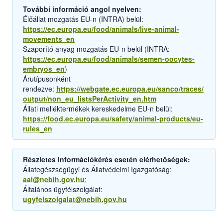
További információ angol nyelven:
Élőállat mozgatás EU-n (INTRA) belül:
https://ec.europa.eu/food/animals/live-animal-
movements_en
Szaporító anyag mozgatás EU-n belül (INTRA:
https://ec.europa.eu/food/animals/semen-oocytes-
embryos_en
)
Árutípusonként
rendezve:
https://webgate.ec.europa.eu/sanco/traces/
output/non_eu_listsPerActivity_en.htm
Állati melléktermékek kereskedelme EU-n belül:
https://food.ec.europa.eu/safety/animal-products/eu-
rules_en
Részletes információkérés esetén elérhetőségek:
Állategészségügyi és Állatvédelmi Igazgatóság:
aai@nebih.gov.hu
;
Általános ügyfélszolgálat:
ugyfelszolgalat@nebih.gov.hu