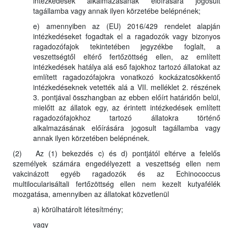
intézkedések alkalmazásának előírására jogosult
tagállamba vagy annak ilyen körzetébe belépnének;
e) amennyiben az (EU) 2016/429 rendelet alapján
intézkedéseket fogadtak el a ragadozók vagy bizonyos
ragadozófajok tekintetében jegyzékbe foglalt, a
veszettségtől eltérő fertőzöttség ellen, az említett
intézkedések hatálya alá eső fajokhoz tartozó állatokat az
említett ragadozófajokra vonatkozó kockázatcsökkentő
intézkedéseknek vetették alá a VII. melléklet 2. részének
3. pontjával összhangban az ebben előírt határidőn belül,
mielőtt az állatok egy, az érintett intézkedések említett
ragadozófajokhoz tartozó állatokra történő
alkalmazásának előírására jogosult tagállamba vagy
annak ilyen körzetében belépnének.
(2) Az (1) bekezdés c) és d) pontjától eltérve a felelős
személyek számára engedélyezett a veszettség ellen nem
vakcinázott egyéb ragadozók és az Echinococcus
multilocularisáltali fertőzöttség ellen nem kezelt kutyafélék
mozgatása, amennyiben az állatokat közvetlenül
a) körülhatárolt létesítmény;
vagy