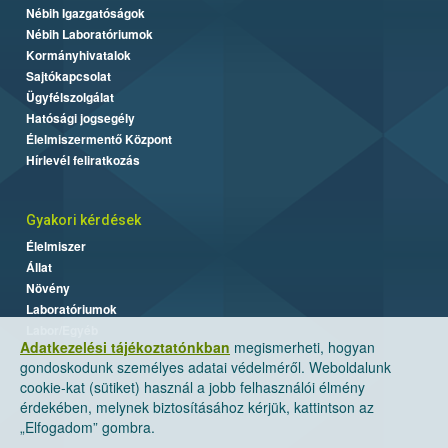
Nébih Igazgatóságok
Nébih Laboratóriumok
Kormányhivatalok
Sajtókapcsolat
Ügyfélszolgálat
Hatósági jogsegély
Élelmiszermentő Központ
Hírlevél feliratkozás
Gyakori kérdések
Élelmiszer
Állat
Növény
Laboratóriumok
Labor/Egyéb
Adatkezelési tájékoztatónkban
megismerheti, hogyan
gondoskodunk személyes adatai védelméről. Weboldalunk
cookie-kat (sütiket) használ a jobb felhasználói élmény
érdekében, melynek biztosításához kérjük, kattintson az
„Elfogadom” gombra.