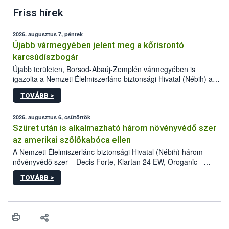
Friss hírek
2026. augusztus 7, péntek
Újabb vármegyében jelent meg a kőrisrontó
karcsúdíszbogár
Újabb területen, Borsod-Abaúj-Zemplén vármegyében is
igazolta a Nemzeti Élelmiszerlánc-biztonsági Hivatal (Nébih) a
kőrisrontó karcsúdíszbogár (Agrilus planipennis) jelenlétét. A
TOVÁBB >
kártevőt nem csak színcsapdában találták meg, de már fertőzött
fában is azonosították. A növényvédelmi szakemberek folytatják
az intenzív felderítést, emellett az intézkedéseket a szlovák
2026. augusztus 6, csütörtök
hatósággal is összehangolják a terjedés megállítása érdekében.
Szüret után is alkalmazható három növényvédő szer
az amerikai szőlőkabóca ellen
A Nemzeti Élelmiszerlánc-biztonsági Hivatal (Nébih) három
növényvédő szer – Decis Forte, Klartan 24 EW, Oroganic –
engedélyokiratát módosította, így azok a szüretet követően,
TOVÁBB >
egészen a vesszőérettség (BBCH 91) stádiumáig
felhasználhatóak a szőlőben. A kiterjesztések célja, hogy a korai
érésű szőlőkben is legyen lehetőség a károsító elleni további
védekezésre. Az Oroganic készítmény kis kiszerelésben kiskerti
felhasználók számára is elérhető és ökológiai termesztésben is