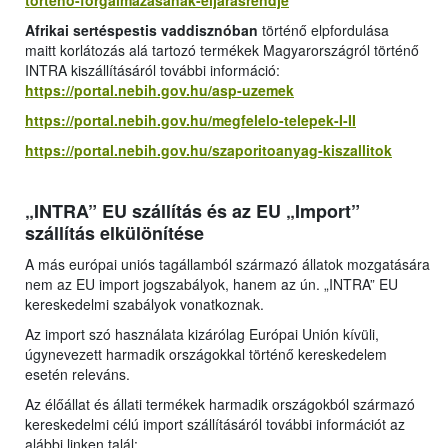
torteno-forgalmazasanak-eljarasrendje
Afrikai sertéspestis vaddisznóban
történő elpfordulása
maitt korlátozás alá tartozó termékek Magyarországról történő
INTRA kiszállításáról további információ:
https://portal.nebih.gov.hu/asp-uzemek
https://portal.nebih.gov.hu/megfelelo-telepek-I-II
https://portal.nebih.gov.hu/szaporitoanyag-kiszallitok
„INTRA” EU szállítás és az EU „Import”
szállítás elkülönítése
A más európai uniós tagállamból származó állatok mozgatására
nem az EU import jogszabályok, hanem az ún. „INTRA” EU
kereskedelmi szabályok vonatkoznak.
Az import szó használata kizárólag Európai Unión kívüli,
úgynevezett harmadik országokkal történő kereskedelem
esetén releváns.
Az élőállat és állati termékek harmadik országokból származó
kereskedelmi célú import szállításáról további információt az
alábbi linken talál: