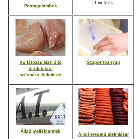
Tevefélék
Postagalambok
Korlátozás alatt álló
Szaporítóanyag
területekről
származó élelmiszer
Állati melléktermék
Állati eredetű élelmiszer