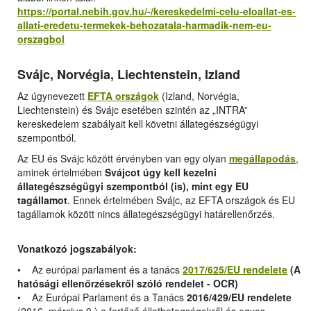
https://portal.nebih.gov.hu/-/kereskedelmi-celu-eloallat-es-
allati-eredetu-termekek-behozatala-harmadik-nem-eu-
orszagbol
Svájc, Norvégia, Liechtenstein, Izland
Az úgynevezett
EFTA országok
(Izland, Norvégia,
Liechtenstein) és Svájc esetében szintén az „INTRA”
kereskedelem szabályait kell követni állategészségügyi
szempontból.
Az EU és Svájc között érvényben van egy olyan
megállapodás
,
aminek értelmében
Svájcot úgy kell kezelni
állategészségügyi szempontból (is), mint egy EU
tagállamot
. Ennek értelmében Svájc, az EFTA országok és EU
tagállamok között nincs állategészségügyi határellenőrzés.
Vonatkozó jogszabályok:
• Az európai parlament és a tanács
2017/625/EU rendelete
(A
hatósági ellenőrzésekről szóló rendelet - OCR)
• Az Európai Parlament és a Tanács
2016/429/EU rendelete