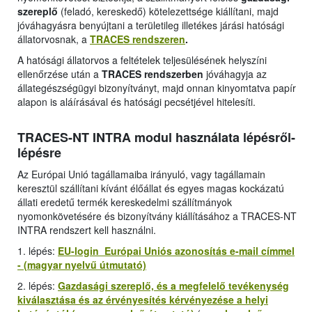
szereplő
(feladó, kereskedő) kötelezettsége kiállítani, majd
jóváhagyásra benyújtani a területileg illetékes járási hatósági
állatorvosnak, a
TRACES rendszeren
.
A hatósági állatorvos a feltételek teljesülésének helyszíni
ellenőrzése után a
TRACES rendszerben
jóváhagyja az
állategészségügyi bizonyítványt, majd onnan kinyomtatva papír
alapon is aláírásával és hatósági pecsétjével hitelesíti.
TRACES-NT INTRA modul használata lépésről-
lépésre
Az Európai Unió tagállamaiba irányuló, vagy tagállamain
keresztül szállítani kívánt élőállat és egyes magas kockázatú
állati eredetű termék kereskedelmi szállítmányok
nyomonkövetésére és bizonyítvány kiállításához a TRACES-NT
INTRA rendszert kell használni.
1. lépés:
EU-login Európai Uniós azonosítás e-mail címmel
- (magyar nyelvű útmutató)
2. lépés:
Gazdasági szereplő, és a megfelelő tevékenység
kiválasztása és az érvényesítés kérvényezése a helyi