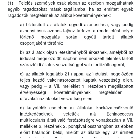
(1) Felelős személyek csak abban az esetben mozgathatnak
egyéb ragadozókat másik tagállamba, ha az említett egyéb
ragadozók megfelelnek az alábbi követelményeknek:
a) biztosított az állatok egyedi azonosítása, vagy pedig
azonosításuk azonos fajhoz tartozó, a rendeltetési helyre
történő mozgatás során együtt tartott állatok
csoportjaként történik;
b) az állatok olyan létesítményből érkeznek, amelyből az
indulást megelőző 30 napban nem érkezett jelentés tartott
szárazföldi állatok veszettséggel való fertőzöttségéről,
c) az állatok legalább 21 nappal az indulást megelőzően
teljes kezdő vakcinasorozatot kaptak veszettség ellen,
vagy pedig – a VII. melléklet 1. részében megállapított
érvényességi követelményeknek megfelelően –
újravakcinázták őket veszettség ellen.
d) kutyafélék esetében az állatokat kockázatcsökkentő
intézkedéseknek vetették alá Echinococcus
multilocularis általi való fertőzöttségre vonatkozóan a VII.
melléklet 2. részének 2. pontjával összhangban az ebben
előírt határidőn belül, mielőtt az állatok egy, az érintett