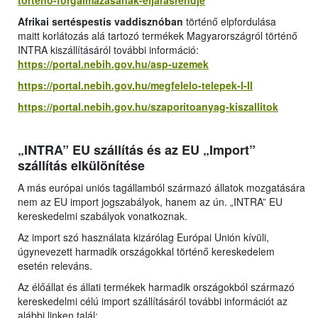
torteno-forgalmazasanak-eljarasrendje
Afrikai sertéspestis vaddisznóban
történő elpfordulása
maitt korlátozás alá tartozó termékek Magyarországról történő
INTRA kiszállításáról további információ:
https://portal.nebih.gov.hu/asp-uzemek
https://portal.nebih.gov.hu/megfelelo-telepek-I-II
https://portal.nebih.gov.hu/szaporitoanyag-kiszallitok
„INTRA” EU szállítás és az EU „Import”
szállítás elkülönítése
A más európai uniós tagállamból származó állatok mozgatására
nem az EU import jogszabályok, hanem az ún. „INTRA” EU
kereskedelmi szabályok vonatkoznak.
Az import szó használata kizárólag Európai Unión kívüli,
úgynevezett harmadik országokkal történő kereskedelem
esetén releváns.
Az élőállat és állati termékek harmadik országokból származó
kereskedelmi célú import szállításáról további információt az
alábbi linken talál: