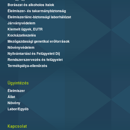
Borászat és alkoholos italok
Élelmiszer- és takarmánybiztonság
Élelmiszerlánc-biztonsági laborhálózat
Járványvédelem
Kiemelt ügyek, EUTR
Kockázatkezelés
Mezőgazdasági genetikai erőforrások
Növényvédelem
Nyilvántartási és Felügyeleti Díj
Rendszerszervezés és felügyelet
Termékpálya-ellenőrzés
Ügyintézés
Élelmiszer
Állat
Növény
Labor/Egyéb
Kapcsolat