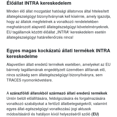
Élőállat INTRA kereskedelem
Minden élő állat mozgatást hatósági állatorvos által hitelesített
állategészségügyi bizonyítványnak kell kísérnie, amely igazolja,
hogy az állatok megfelelnek a vonatkozó rendeletekben
meghatározott alapvető állategészségügyi követelményeknek.
EU tagállamok közötti élőállat „INTRA” kereskedelem esetén
állategészségügyi határellenőrzés nincs!
Egyes magas kockázatú állati termékek INTRA
kereskedelme
Alapvetően állati eredetű termékek esetében, amelyeket az EU
bármely tagállamának engedélyzett üzemében állítanak elő,
nincs szükség sem állategészségügyi bizonyítványra, sem
TRACES nyomonkövetésre.
A
szárazföldi állatokból származó állati eredetű termékek
Unión belüli előállítására, feldolgozására és forgalmazására
vonatkozó szabályokat a fertőző állatbetegségekről, valamint
egyes állat-egészségügyi vonatkozású jogi aktusok
módosításáról és hatályon kívül helyezéséről szóló
(EU)