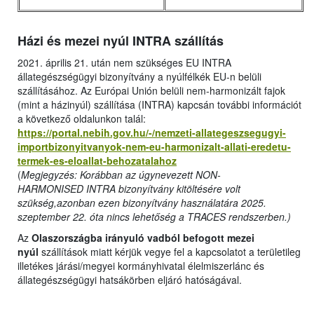
Házi és mezei nyúl INTRA szállítás
2021. április 21. után nem szükséges EU INTRA
állategészségügyi bizonyítvány a nyúlfélkék EU-n belüli
szállításához. Az Európai Unión belüli nem-harmonizált fajok
(mint a házinyúl) szállítása (INTRA) kapcsán további információt
a következő oldalunkon talál:
https://portal.nebih.gov.hu/-/nemzeti-allategeszsegugyi-
importbizonyitvanyok-nem-eu-harmonizalt-allati-eredetu-
termek-es-eloallat-behozatalahoz
(
Megjegyzés: Korábban az úgynevezett NON-
HARMONISED INTRA bizonyítvány kitöltésére volt
szükség,azonban ezen bizonyítvány használatára 2025.
szeptember 22. óta nincs lehetőség a TRACES rendszerben.)
Az
Olaszországba irányuló vadból befogott mezei
nyúl
szállítások miatt kérjük vegye fel a kapcsolatot a területileg
illetékes járási/megyei kormányhivatal élelmiszerlánc és
állategészségügyi hatsákörben eljáró hatóságával.