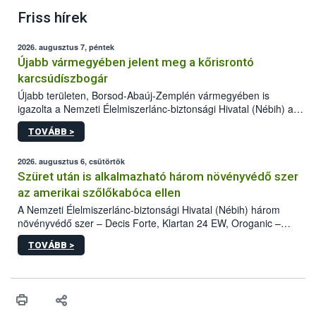
Friss hírek
2026. augusztus 7, péntek
Újabb vármegyében jelent meg a kőrisrontó
karcsúdíszbogár
Újabb területen, Borsod-Abaúj-Zemplén vármegyében is
igazolta a Nemzeti Élelmiszerlánc-biztonsági Hivatal (Nébih) a
kőrisrontó karcsúdíszbogár (Agrilus planipennis) jelenlétét. A
TOVÁBB >
kártevőt nem csak színcsapdában találták meg, de már fertőzött
fában is azonosították. A növényvédelmi szakemberek folytatják
az intenzív felderítést, emellett az intézkedéseket a szlovák
2026. augusztus 6, csütörtök
hatósággal is összehangolják a terjedés megállítása érdekében.
Szüret után is alkalmazható három növényvédő szer
az amerikai szőlőkabóca ellen
A Nemzeti Élelmiszerlánc-biztonsági Hivatal (Nébih) három
növényvédő szer – Decis Forte, Klartan 24 EW, Oroganic –
engedélyokiratát módosította, így azok a szüretet követően,
TOVÁBB >
egészen a vesszőérettség (BBCH 91) stádiumáig
felhasználhatóak a szőlőben. A kiterjesztések célja, hogy a korai
érésű szőlőkben is legyen lehetőség a károsító elleni további
védekezésre. Az Oroganic készítmény kis kiszerelésben kiskerti
felhasználók számára is elérhető és ökológiai termesztésben is