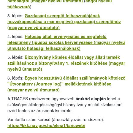
hatóságtól (magyar nyelvű útmutató)
(
angol nyelvű
tájékoztató
)
3. lépés:
Gazdasági szereplő felhasználójának
hozzákapcsolása a már meglévő gazdasági szereplőhöz
(magyar nyelvű útmutató)
4. lépés:
Hatóság általi érvényesítés és megfelelő
létesítmény típusba sorolás kérvényezése (magyar nyelvű
útmutató hatásági felhasználóknak)
5. lépés:
Bizonyítvány köteles élőállat vagy állati termék
szállításához a bizonyítvány 1. részének kitöltése (magyar
nyelvű útmutató)
6. lépés:
Egyes hosszútávú élőállat szállítmányok kötelező
"
Útvonalterv (Journey log
)" mellékletének kitöltése
(magyar nyelvű útmutató)
A TRACES rendszeren úgynevezett
árukód alapján
lehet a
szükséges állategészségügyi bizonyítvány mintát kiválasztani,
ezért fontos az árukódok ismerete.
Vámtarifa szám kereső (áruosztályozás rendszere):
https://kkk.nav.gov.hu/eles/1/taricweb/