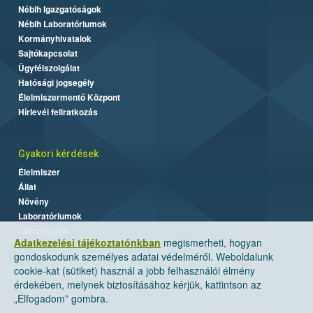
Nébih Igazgatóságok
Nébih Laboratóriumok
Kormányhivatalok
Sajtókapcsolat
Ügyfélszolgálat
Hatósági jogsegély
Élelmiszermentő Központ
Hírlevél feliratkozás
Gyakori kérdések
Élelmiszer
Állat
Növény
Laboratóriumok
Labor/Egyéb
Adatkezelési tájékoztatónkban
megismerheti, hogyan
gondoskodunk személyes adatai védelméről. Weboldalunk
cookie-kat (sütiket) használ a jobb felhasználói élmény
érdekében, melynek biztosításához kérjük, kattintson az
„Elfogadom” gombra.