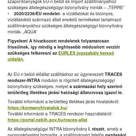
szaporítóanyagok EU-n belüli és import szállítmányaihoz
szükséges állategészségügyi bizonyítvány minták – „TERRE”
•
2020/2236/EU rendelet
- a víziállatokat és bizonyos,
víziállatoktól származó állati eredetű termékeket tartalmazó
szállítmányokhoz szükséges állategészségügyi bizonyítvány
minták- „AQUA”
Figyelem! A hivatkozott rendeletek folyamatosan
frissülnek, így mindig a legfrissebb módosított verziót
szükséges felkeresni az
EURLEX jogszabály kereső
oldalán
.
Az EU-n belüli élőállat szállításhoz az úgynevezett
TRACES
rendszer-INTRA
modulon is rögzített állategészségügyi
bizonyítvány szükséges, melyet
a származási hely szerinti
területileg illetékes járási hatósági állatorvosa igazol le.
További információ a területileg illetékes járás hivatalokról:
https://kormanyhivatalok.hu/
További információ a TRACES rendszer használatáról:
https://portal.nebih.gov.hu/traces-allat
Az állategészségügyi INTRA bizonyítvány
I. részét
, amely a
nyomonkövetést biztosítja, a szállítmányért felelős
gazdasági