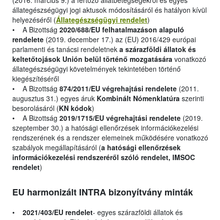
(2016. március 9.) a fertőző állatbetegségekről és egyes
állategészségügyi jogi aktusok módosításáról és hatályon kívül
helyezéséről (
Állategészségügyi rendelet
)
• A Bizottság
2020/688/EU felhatalmazáson alapuló
rendelete
(2019. december 17.) az (EU) 2016/429 európai
parlamenti és tanácsi rendeletnek
a szárazföldi állatok és
keltetőtojások Unión belül történő mozgatására
vonatkozó
állategészségügyi követelmények tekintetében történő
kiegészítéséről
• A Bizottság
874/2011/EU végrehajtási rendelete
(2011.
augusztus 31.) egyes áruk
Kombinált Nómenklatúra
szerinti
besorolásáról (
KN kódok
)
• A Bizottság
2019/1715/EU végrehajtási rendelete
(2019.
szeptember 30.) a hatósági ellenőrzések információkezelési
rendszerének és a rendszer elemeinek működésére vonatkozó
szabályok megállapításáról (
a hatósági ellenőrzések
információkezelési rendszeréről szóló rendelet, IMSOC
rendelet
)
EU harmonizált INTRA bizonyítvány minták
•
2021/403/EU rendelet
- egyes szárazföldi állatok és