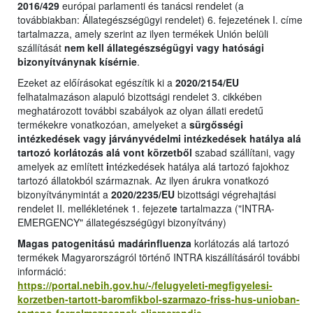
2016/429
európai parlamenti és tanácsi rendelet (a
továbbiakban: Állategészségügyi rendelet) 6. fejezetének I. címe
tartalmazza, amely szerint az ilyen termékek Unión belüli
szállítását
nem kell állategészségügyi vagy hatósági
bizonyítványnak kísérnie
.
Ezeket az előírásokat egészítik ki a
2020/2154/EU
felhatalmazáson alapuló bizottsági rendelet 3. cikkében
meghatározott további szabályok az olyan állati eredetű
termékekre vonatkozóan, amelyeket a
sürgősségi
intézkedések vagy járványvédelmi intézkedések hatálya alá
tartozó korlátozás alá vont körzetből
szabad szállítani, vagy
amelyek az említett
i
ntézkedések hatálya alá tartozó fajokhoz
tartozó állatokból származnak. Az ilyen árukra vonatkozó
bizonyítványmintát a
2020/2235/EU
bizottsági végrehajtási
rendelet II. mellékletének 1. fejezet
e
tartalmazza ("INTRA-
EMERGENCY" állategészségügyi bizonyítvány)
Magas patogenitású madárinfluenza
korlátozás alá tartozó
termékek Magyarországról történő INTRA kiszállításáról további
információ:
https://portal.nebih.gov.hu/-/felugyeleti-megfigyelesi-
korzetben-tartott-baromfikbol-szarmazo-friss-hus-unioban-