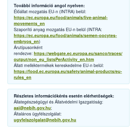
További információ angol nyelven:
Élőállat mozgatás EU-n (INTRA) belül:
https://ec.europa.eu/food/animals/live-animal-
movements_en
Szaporító anyag mozgatás EU-n belül (INTRA:
https://ec.europa.eu/food/animals/semen-oocytes-
embryos_en
)
Árutípusonként
rendezve:
https://webgate.ec.europa.eu/sanco/traces/
output/non_eu_listsPerActivity_en.htm
Állati melléktermékek kereskedelme EU-n belül:
https://food.ec.europa.eu/safety/animal-products/eu-
rules_en
Részletes információkérés esetén elérhetőségek:
Állategészségügyi és Állatvédelmi Igazgatóság:
aai@nebih.gov.hu
;
Általános ügyfélszolgálat:
ugyfelszolgalat@nebih.gov.hu