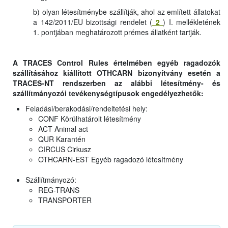
b) olyan létesítménybe szállítják, ahol az említett állatokat
a 142/2011/EU bizottsági rendelet (
2
) I. mellékletének
1. pontjában meghatározott prémes állatként tartják.
A TRACES Control Rules értelmében egyéb ragadozók
szállításához kiállított OTHCARN bizonyítvány esetén a
TRACES-NT rendszerben az alábbi létesítmény- és
szállítmányozói tevékenységtípusok engedélyezhetők:
Feladási/berakodási/rendeltetési hely:
CONF Körülhatárolt létesítmény
ACT Animal act
QUR Karantén
CIRCUS Cirkusz
OTHCARN-EST Egyéb ragadozó létesítmény
Szállítmányozó:
REG-TRANS
TRANSPORTER