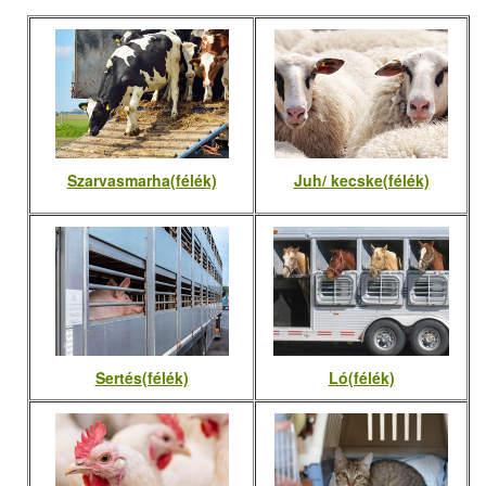
Szarvasmarha(félék)
Juh/ kecske(félék)
Sertés(félék)
Ló(félék)