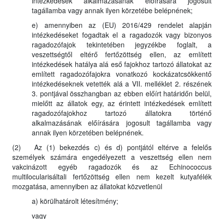
intézkedések alkalmazásának előírására jogosult
tagállamba vagy annak ilyen körzetébe belépnének;
e) amennyiben az (EU) 2016/429 rendelet alapján
intézkedéseket fogadtak el a ragadozók vagy bizonyos
ragadozófajok tekintetében jegyzékbe foglalt, a
veszettségtől eltérő fertőzöttség ellen, az említett
intézkedések hatálya alá eső fajokhoz tartozó állatokat az
említett ragadozófajokra vonatkozó kockázatcsökkentő
intézkedéseknek vetették alá a VII. melléklet 2. részének
3. pontjával összhangban az ebben előírt határidőn belül,
mielőtt az állatok egy, az érintett intézkedések említett
ragadozófajokhoz tartozó állatokra történő
alkalmazásának előírására jogosult tagállamba vagy
annak ilyen körzetében belépnének.
(2) Az (1) bekezdés c) és d) pontjától eltérve a felelős
személyek számára engedélyezett a veszettség ellen nem
vakcinázott egyéb ragadozók és az Echinococcus
multilocularisáltali fertőzöttség ellen nem kezelt kutyafélék
mozgatása, amennyiben az állatokat közvetlenül
a) körülhatárolt létesítmény;
vagy