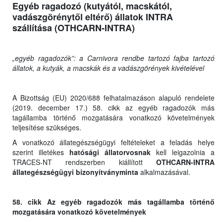
Egyéb ragadozó (kutyától, macskától,
vadászgörénytől eltérő) állatok INTRA
szállítása (OTHCARN-INTRA)
„egyéb ragadozók”: a Carnivora rendbe tartozó fajba tartozó
állatok, a kutyák, a macskák és a vadászgörények kivételével
A Bizottság (EU) 2020/688 felhatalmazáson alapuló rendelete
(2019. december 17.) 58. cikk az egyéb ragadozók más
tagállamba történő mozgatására vonatkozó követelmények
teljesítése szükséges.
A vonatkozó állategészségügyi feltételeket a feladás helye
szerint illetékes
hatósági állatorvosnak
kell leigazolnia a
TRACES-NT rendszerben kiállított
OTHCARN-INTRA
állategészségügyi bizonyítványminta
alkalmazásával.
58. cikk Az egyéb ragadozók más tagállamba történő
mozgatására vonatkozó követelmények