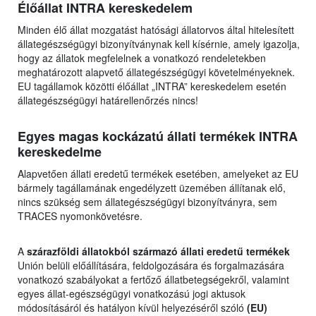
Élőállat INTRA kereskedelem
Minden élő állat mozgatást hatósági állatorvos által hitelesített
állategészségügyi bizonyítványnak kell kísérnie, amely igazolja,
hogy az állatok megfelelnek a vonatkozó rendeletekben
meghatározott alapvető állategészségügyi követelményeknek.
EU tagállamok közötti élőállat „INTRA” kereskedelem esetén
állategészségügyi határellenőrzés nincs!
Egyes magas kockázatú állati termékek INTRA
kereskedelme
Alapvetően állati eredetű termékek esetében, amelyeket az EU
bármely tagállamának engedélyzett üzemében állítanak elő,
nincs szükség sem állategészségügyi bizonyítványra, sem
TRACES nyomonkövetésre.
A
szárazföldi állatokból származó állati eredetű termékek
Unión belüli előállítására, feldolgozására és forgalmazására
vonatkozó szabályokat a fertőző állatbetegségekről, valamint
egyes állat-egészségügyi vonatkozású jogi aktusok
módosításáról és hatályon kívül helyezéséről szóló
(EU)