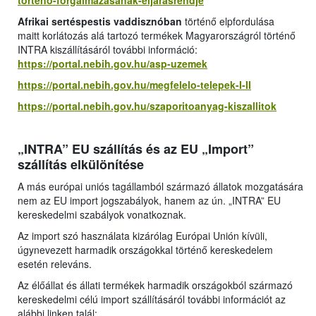
torteno-forgalmazasanak-eljarasrendje
Afrikai sertéspestis vaddisznóban
történő elpfordulása
maitt korlátozás alá tartozó termékek Magyarországról történő
INTRA kiszállításáról további információ:
https://portal.nebih.gov.hu/asp-uzemek
https://portal.nebih.gov.hu/megfelelo-telepek-I-II
https://portal.nebih.gov.hu/szaporitoanyag-kiszallitok
„INTRA” EU szállítás és az EU „Import”
szállítás elkülönítése
A más európai uniós tagállamból származó állatok mozgatására
nem az EU import jogszabályok, hanem az ún. „INTRA” EU
kereskedelmi szabályok vonatkoznak.
Az import szó használata kizárólag Európai Unión kívüli,
úgynevezett harmadik országokkal történő kereskedelem
esetén releváns.
Az élőállat és állati termékek harmadik országokból származó
kereskedelmi célú import szállításáról további információt az
alábbi linken talál: