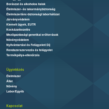
Borászat és alkoholos italok
Élelmiszer- és takarmánybiztonság
Élelmiszerlánc-biztonsági laborhálózat
Járványvédelem
Kiemelt ügyek, EUTR
Kockázatkezelés
Mezőgazdasági genetikai erőforrások
Növényvédelem
Nyilvántartási és Felügyeleti Díj
Rendszerszervezés és felügyelet
Termékpálya-ellenőrzés
Ügyintézés
Élelmiszer
Állat
Növény
Labor/Egyéb
Kapcsolat