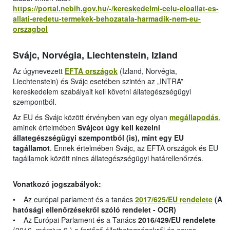
https://portal.nebih.gov.hu/-/kereskedelmi-celu-eloallat-es-
allati-eredetu-termekek-behozatala-harmadik-nem-eu-
orszagbol
Svájc, Norvégia, Liechtenstein, Izland
Az úgynevezett
EFTA országok
(Izland, Norvégia,
Liechtenstein) és Svájc esetében szintén az „INTRA”
kereskedelem szabályait kell követni állategészségügyi
szempontból.
Az EU és Svájc között érvényben van egy olyan
megállapodás
,
aminek értelmében
Svájcot úgy kell kezelni
állategészségügyi szempontból (is), mint egy EU
tagállamot
. Ennek értelmében Svájc, az EFTA országok és EU
tagállamok között nincs állategészségügyi határellenőrzés.
Vonatkozó jogszabályok:
• Az európai parlament és a tanács
2017/625/EU rendelete
(A
hatósági ellenőrzésekről szóló rendelet - OCR)
• Az Európai Parlament és a Tanács
2016/429/EU rendelete