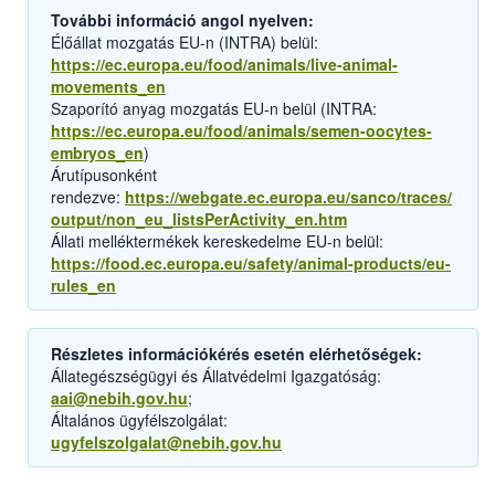
További információ angol nyelven:
Élőállat mozgatás EU-n (INTRA) belül:
https://ec.europa.eu/food/animals/live-animal-
movements_en
Szaporító anyag mozgatás EU-n belül (INTRA:
https://ec.europa.eu/food/animals/semen-oocytes-
embryos_en
)
Árutípusonként
rendezve:
https://webgate.ec.europa.eu/sanco/traces/
output/non_eu_listsPerActivity_en.htm
Állati melléktermékek kereskedelme EU-n belül:
https://food.ec.europa.eu/safety/animal-products/eu-
rules_en
Részletes információkérés esetén elérhetőségek:
Állategészségügyi és Állatvédelmi Igazgatóság:
aai@nebih.gov.hu
;
Általános ügyfélszolgálat:
ugyfelszolgalat@nebih.gov.hu