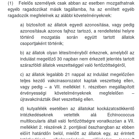
(1) Felelős személyek csak abban az esetben mozgathatnak
egyéb ragadozókat másik tagállamba, ha az említett egyéb
ragadozók megfelelnek az alábbi követelményeknek:
a) biztosított az állatok egyedi azonosítása, vagy pedig
azonosításuk azonos fajhoz tartozó, a rendeltetési helyre
történő mozgatás során együtt tartott állatok
csoportjaként történik;
b) az állatok olyan létesítményből érkeznek, amelyből az
indulást megelőző 30 napban nem érkezett jelentés tartott
szárazföldi állatok veszettséggel való fertőzöttségéről,
c) az állatok legalább 21 nappal az indulást megelőzően
teljes kezdő vakcinasorozatot kaptak veszettség ellen,
vagy pedig – a VII. melléklet 1. részében megállapított
érvényességi követelményeknek megfelelően –
újravakcinázták őket veszettség ellen.
d) kutyafélék esetében az állatokat kockázatcsökkentő
intézkedéseknek vetették alá Echinococcus
multilocularis általi való fertőzöttségre vonatkozóan a VII.
melléklet 2. részének 2. pontjával összhangban az ebben
előírt határidőn belül, mielőtt az állatok egy, az érintett