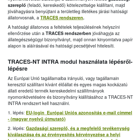
szereplő
(feladó, kereskedő) kötelezettsége kiállítani, majd
jóváhagyásra benyújtani a területileg illetékes járási hatósági
állatorvosnak, a
TRACES rendszeren
.
A hatósági állatorvos a feltételek teljesülésének helyszíni
ellenőrzése után a
TRACES rendszerben
jóváhagyja az
állategészségügyi bizonyítványt, majd onnan kinyomtatva papír
alapon is aláírásával és hatósági pecsétjével hitelesíti.
TRACES-NT INTRA modul használata lépésről-
lépésre
Az Európai Unió tagállamaiba irányuló, vagy tagállamain
keresztül szállítani kívánt élőállat és egyes magas kockázatú
állati eredetű termék kereskedelmi szállítmányok
nyomonkövetésére és bizonyítvány kiállításához a TRACES-NT
INTRA rendszert kell használni.
1. lépés:
EU-login Európai Uniós azonosítás e-mail címmel
- (magyar nyelvű útmutató)
2. lépés:
Gazdasági szereplő, és a megfelelő tevékenység
kiválasztása és az érvényesítés kérvényezése a helyi