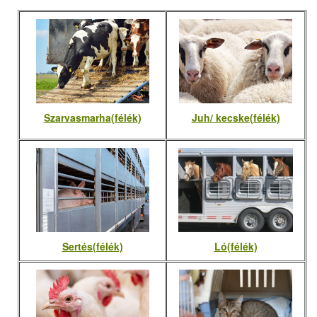
Szarvasmarha(félék)
Juh/ kecske(félék)
Sertés(félék)
Ló(félék)