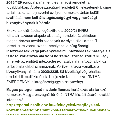
2016/429
európai parlamenti és tanácsi rendelet (a
továbbiakban: Állategészségügyi rendelet) 6. fejezetének I. címe
tartalmazza, amely szerint az ilyen termékek Unión belüli
szállítását
nem kell állategészségügyi vagy hatósági
bizonyítványnak kísérnie
.
Ezeket az előírásokat egészítik ki a
2020/2154/EU
felhatalmazáson alapuló bizottsági rendelet 3. cikkében
meghatározott további szabályok az olyan állati eredetű
termékekre vonatkozóan, amelyeket a
sürgősségi
intézkedések vagy járványvédelmi intézkedések hatálya alá
tartozó korlátozás alá vont körzetből
szabad szállítani, vagy
amelyek az említett
i
ntézkedések hatálya alá tartozó fajokhoz
tartozó állatokból származnak. Az ilyen árukra vonatkozó
bizonyítványmintát a
2020/2235/EU
bizottsági végrehajtási
rendelet II. mellékletének 1. fejezet
e
tartalmazza ("INTRA-
EMERGENCY" állategészségügyi bizonyítvány)
Magas patogenitású madárinfluenza
korlátozás alá tartozó
termékek Magyarországról történő INTRA kiszállításáról további
információ:
https://portal.nebih.gov.hu/-/felugyeleti-megfigyelesi-
korzetben-tartott-baromfikbol-szarmazo-friss-hus-unioban-