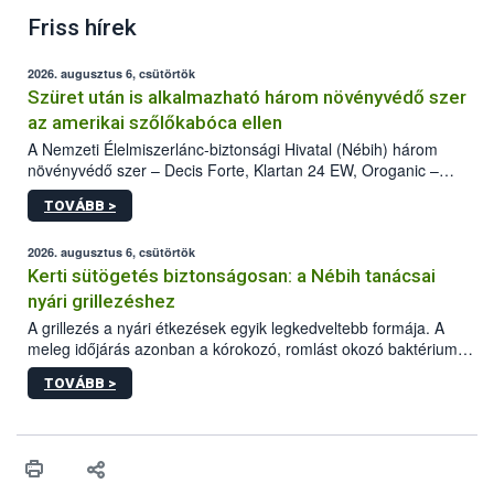
Friss hírek
2026. augusztus 6, csütörtök
Szüret után is alkalmazható három növényvédő szer
az amerikai szőlőkabóca ellen
A Nemzeti Élelmiszerlánc-biztonsági Hivatal (Nébih) három
növényvédő szer – Decis Forte, Klartan 24 EW, Oroganic –
engedélyokiratát módosította, így azok a szüretet követően,
TOVÁBB >
egészen a vesszőérettség (BBCH 91) stádiumáig
felhasználhatóak a szőlőben. A kiterjesztések célja, hogy a korai
érésű szőlőkben is legyen lehetőség a károsító elleni további
2026. augusztus 6, csütörtök
védekezésre. Az Oroganic készítmény kis kiszerelésben kiskerti
Kerti sütögetés biztonságosan: a Nébih tanácsai
felhasználók számára is elérhető és ökológiai termesztésben is
nyári grillezéshez
engedélyezett.
A grillezés a nyári étkezések egyik legkedveltebb formája. A
meleg időjárás azonban a kórokozó, romlást okozó baktériumok
gyorsabb szaporodásának is kedvez. A szabadtéri sütögetés
TOVÁBB >
ezért nem csupán a megfelelő sütési technikáról szól: legalább
ilyen fontos az alapanyagok biztonságos kezelése, az alapvető
higiéniai szabályok betartása, a megfelelő hőkezelés, valamint a
maradékok szakszerű tárolása. A Nemzeti Élelmiszerlánc-
biztonsági Hivatal (Nébih) Oktatási Programja összegyűjtötte a