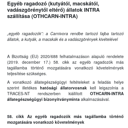
Egyéb ragadozó (kutyától, macskától,
vadászgörénytől eltérő) állatok INTRA
szállítása (OTHCARN-INTRA)
„egyéb ragadozók”: a Carnivora rendbe tartozó fajba tartozó
állatok, a kutyák, a macskák és a vadászgörények kivételével
A Bizottság (EU) 2020/688 felhatalmazáson alapuló rendelete
(2019. december 17.) 58. cikk az egyéb ragadozók más
tagállamba történő mozgatására vonatkozó követelmények
teljesítése szükséges.
A vonatkozó állategészségügyi feltételeket a feladás helye
szerint illetékes
hatósági állatorvosnak
kell leigazolnia a
TRACES-NT rendszerben kiállított
OTHCARN-INTRA
állategészségügyi bizonyítványminta
alkalmazásával.
58. cikk Az egyéb ragadozók más tagállamba történő
mozgatására vonatkozó követelmények