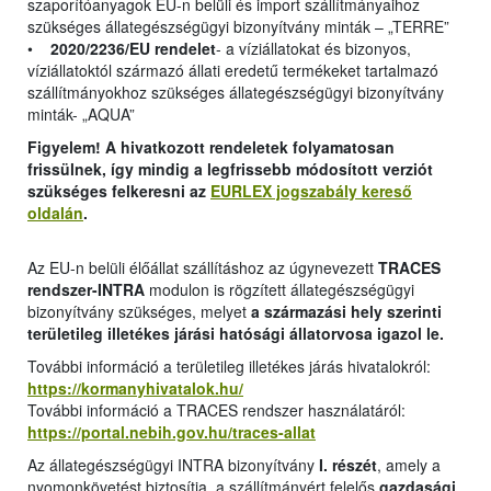
szaporítóanyagok EU-n belüli és import szállítmányaihoz
szükséges állategészségügyi bizonyítvány minták – „TERRE”
•
2020/2236/EU rendelet
- a víziállatokat és bizonyos,
víziállatoktól származó állati eredetű termékeket tartalmazó
szállítmányokhoz szükséges állategészségügyi bizonyítvány
minták- „AQUA”
Figyelem! A hivatkozott rendeletek folyamatosan
frissülnek, így mindig a legfrissebb módosított verziót
szükséges felkeresni az
EURLEX jogszabály kereső
oldalán
.
Az EU-n belüli élőállat szállításhoz az úgynevezett
TRACES
rendszer-INTRA
modulon is rögzített állategészségügyi
bizonyítvány szükséges, melyet
a származási hely szerinti
területileg illetékes járási hatósági állatorvosa igazol le.
További információ a területileg illetékes járás hivatalokról:
https://kormanyhivatalok.hu/
További információ a TRACES rendszer használatáról:
https://portal.nebih.gov.hu/traces-allat
Az állategészségügyi INTRA bizonyítvány
I. részét
, amely a
nyomonkövetést biztosítja, a szállítmányért felelős
gazdasági