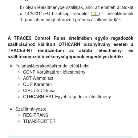
b) olyan létesítménybe szállítják, ahol az említett állatokat
a 142/2011/EU bizottsági rendelet (
2
) I. mellékletének
1. pontjában meghatározott prémes állatként tartják.
A TRACES Control Rules értelmében egyéb ragadozók
szállításához kiállított OTHCARN bizonyítvány esetén a
TRACES-NT rendszerben az alábbi létesítmény- és
szállítmányozói tevékenységtípusok engedélyezhetők:
Feladási/berakodási/rendeltetési hely:
CONF Körülhatárolt létesítmény
ACT Animal act
QUR Karantén
CIRCUS Cirkusz
OTHCARN-EST Egyéb ragadozó létesítmény
Szállítmányozó:
REG-TRANS
TRANSPORTER