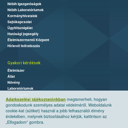
Nébih Igazgatóságok
Nébih Laboratóriumok
Kormányhivatalok
Sajtókapcsolat
Ügyfélszolgálat
Hatósági jogsegély
Élelmiszermentő Központ
Hírlevél feliratkozás
Gyakori kérdések
Élelmiszer
Állat
Növény
Laboratóriumok
Labor/Egyéb
Adatkezelési tájékoztatónkban
megismerheti, hogyan
gondoskodunk személyes adatai védelméről. Weboldalunk
cookie-kat (sütiket) használ a jobb felhasználói élmény
érdekében, melynek biztosításához kérjük, kattintson az
„Elfogadom” gombra.