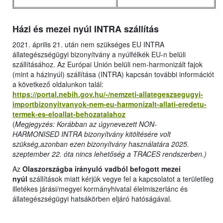
Házi és mezei nyúl INTRA szállítás
2021. április 21. után nem szükséges EU INTRA
állategészségügyi bizonyítvány a nyúlfélkék EU-n belüli
szállításához. Az Európai Unión belüli nem-harmonizált fajok
(mint a házinyúl) szállítása (INTRA) kapcsán további információt
a következő oldalunkon talál:
https://portal.nebih.gov.hu/-/nemzeti-allategeszsegugyi-
importbizonyitvanyok-nem-eu-harmonizalt-allati-eredetu-
termek-es-eloallat-behozatalahoz
(
Megjegyzés: Korábban az úgynevezett NON-
HARMONISED INTRA bizonyítvány kitöltésére volt
szükség,azonban ezen bizonyítvány használatára 2025.
szeptember 22. óta nincs lehetőség a TRACES rendszerben.)
Az
Olaszországba irányuló vadból befogott mezei
nyúl
szállítások miatt kérjük vegye fel a kapcsolatot a területileg
illetékes járási/megyei kormányhivatal élelmiszerlánc és
állategészségügyi hatsákörben eljáró hatóságával.