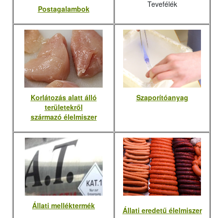
Tevefélék
Postagalambok
Korlátozás alatt álló
Szaporítóanyag
területekről
származó élelmiszer
Állati melléktermék
Állati eredetű élelmiszer