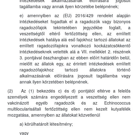
intézkedések alkalmazásának előírására jogosult
tagállamba vagy annak ilyen körzetébe belépnének;
e) amennyiben az (EU) 2016/429 rendelet alapján
intézkedéseket fogadtak el a ragadozók vagy bizonyos
ragadozófajok tekintetében jegyzékbe foglalt, a
veszettségtől eltérő fertőzöttség ellen, az említett
intézkedések hatálya alá eső fajokhoz tartozó állatokat az
említett ragadozófajokra vonatkozó kockázatcsökkentő
intézkedéseknek vetették alá a VII. melléklet 2. részének
3. pontjával összhangban az ebben előírt határidőn belül,
mielőtt az állatok egy, az érintett intézkedések említett
ragadozófajokhoz tartozó állatokra történő
alkalmazásának előírására jogosult tagállamba vagy
annak ilyen körzetében belépnének.
(2) Az (1) bekezdés c) és d) pontjától eltérve a felelős
személyek számára engedélyezett a veszettség ellen nem
vakcinázott egyéb ragadozók és az Echinococcus
multilocularisáltali fertőzöttség ellen nem kezelt kutyafélék
mozgatása, amennyiben az állatokat közvetlenül
a) körülhatárolt létesítmény;
vagy