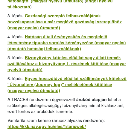
hatóságtól (magyar nyelvű útmutató)
(
angol nyelvű
tájékoztató
)
3. lépés:
Gazdasági szereplő felhasználójának
hozzákapcsolása a már meglévő gazdasági szereplőhöz
(magyar nyelvű útmutató)
4. lépés:
Hatóság általi érvényesítés és megfelelő
létesítmény típusba sorolás kérvényezése (magyar nyelvű
útmutató hatásági felhasználóknak)
5. lépés:
Bizonyítvány köteles élőállat vagy állati termék
szállításához a bizonyítvány 1. részének kitöltése (magyar
nyelvű útmutató)
6. lépés:
Egyes hosszútávú élőállat szállítmányok kötelező
"
Útvonalterv (Journey log
)" mellékletének kitöltése
(magyar nyelvű útmutató)
A TRACES rendszeren úgynevezett
árukód alapján
lehet a
szükséges állategészségügyi bizonyítvány mintát kiválasztani,
ezért fontos az árukódok ismerete.
Vámtarifa szám kereső (áruosztályozás rendszere):
https://kkk.nav.gov.hu/eles/1/taricweb/