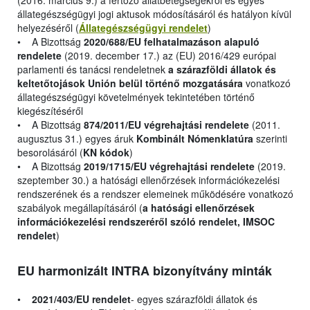
(2016. március 9.) a fertőző állatbetegségekről és egyes
állategészségügyi jogi aktusok módosításáról és hatályon kívül
helyezéséről (
Állategészségügyi rendelet
)
• A Bizottság
2020/688/EU felhatalmazáson alapuló
rendelete
(2019. december 17.) az (EU) 2016/429 európai
parlamenti és tanácsi rendeletnek
a szárazföldi állatok és
keltetőtojások Unión belül történő mozgatására
vonatkozó
állategészségügyi követelmények tekintetében történő
kiegészítéséről
• A Bizottság
874/2011/EU végrehajtási rendelete
(2011.
augusztus 31.) egyes áruk
Kombinált Nómenklatúra
szerinti
besorolásáról (
KN kódok
)
• A Bizottság
2019/1715/EU végrehajtási rendelete
(2019.
szeptember 30.) a hatósági ellenőrzések információkezelési
rendszerének és a rendszer elemeinek működésére vonatkozó
szabályok megállapításáról (
a hatósági ellenőrzések
információkezelési rendszeréről szóló rendelet, IMSOC
rendelet
)
EU harmonizált INTRA bizonyítvány minták
•
2021/403/EU rendelet
- egyes szárazföldi állatok és