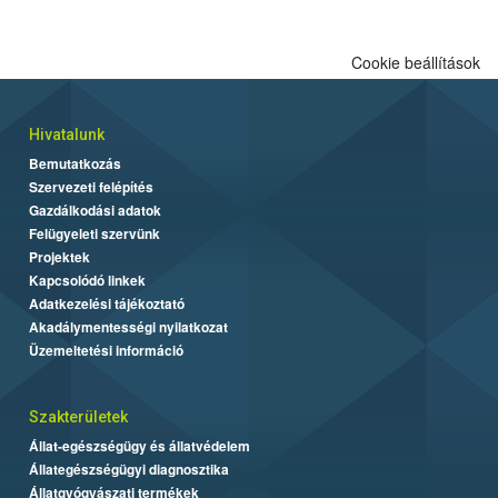
biztonságos grillezés legfontosabb tudnivalóit.
Cookie beállítások
Hivatalunk
Bemutatkozás
Szervezeti felépítés
Gazdálkodási adatok
Felügyeleti szervünk
Projektek
Kapcsolódó linkek
Adatkezelési tájékoztató
Akadálymentességi nyilatkozat
Üzemeltetési információ
Szakterületek
Állat-egészségügy és állatvédelem
Állategészségügyi diagnosztika
Állatgyógyászati termékek