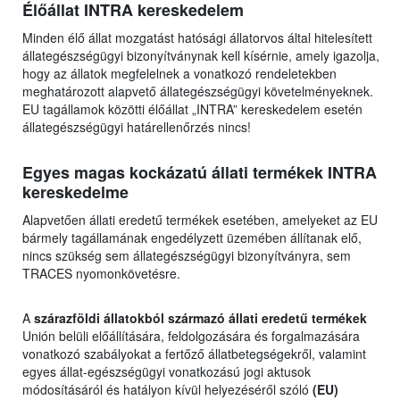
Élőállat INTRA kereskedelem
Minden élő állat mozgatást hatósági állatorvos által hitelesített
állategészségügyi bizonyítványnak kell kísérnie, amely igazolja,
hogy az állatok megfelelnek a vonatkozó rendeletekben
meghatározott alapvető állategészségügyi követelményeknek.
EU tagállamok közötti élőállat „INTRA” kereskedelem esetén
állategészségügyi határellenőrzés nincs!
Egyes magas kockázatú állati termékek INTRA
kereskedelme
Alapvetően állati eredetű termékek esetében, amelyeket az EU
bármely tagállamának engedélyzett üzemében állítanak elő,
nincs szükség sem állategészségügyi bizonyítványra, sem
TRACES nyomonkövetésre.
A
szárazföldi állatokból származó állati eredetű termékek
Unión belüli előállítására, feldolgozására és forgalmazására
vonatkozó szabályokat a fertőző állatbetegségekről, valamint
egyes állat-egészségügyi vonatkozású jogi aktusok
módosításáról és hatályon kívül helyezéséről szóló
(EU)