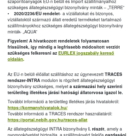
szaporítóanyagok EU-n belüli és import szállítmányaihoz
szükséges állategészségügyi bizonyítvány minták – „TERRE”
•
2020/2236/EU rendelet
- a víziállatokat és bizonyos,
víziállatoktól származó állati eredetű termékeket tartalmazó
szállítmányokhoz szükséges állategészségügyi bizonyítvány
minták- „AQUA”
Figyelem! A hivatkozott rendeletek folyamatosan
frissülnek, így mindig a legfrissebb módosított verziót
szükséges felkeresni az
EURLEX jogszabály kereső
oldalán
.
Az EU-n belüli élőállat szállításhoz az úgynevezett
TRACES
rendszer-INTRA
modulon is rögzített állategészségügyi
bizonyítvány szükséges, melyet
a származási hely szerinti
területileg illetékes járási hatósági állatorvosa igazol le.
További információ a területileg illetékes járás hivatalokról:
https://kormanyhivatalok.hu/
További információ a TRACES rendszer használatáról:
https://portal.nebih.gov.hu/traces-allat
Az állategészségügyi INTRA bizonyítvány
I. részét
, amely a
nyomonkövetést biztosítja, a szállítmányért felelős
gazdasági