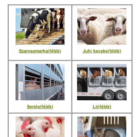
Szarvasmarha(félék)
Juh/ kecske(félék)
Sertés(félék)
Ló(félék)