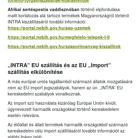
torteno-forgalmazasanak-eljarasrendje
Afrikai sertéspestis vaddisznóban
történő elpfordulása
maitt korlátozás alá tartozó termékek Magyarországról történő
INTRA kiszállításáról további információ:
https://portal.nebih.gov.hu/asp-uzemek
https://portal.nebih.gov.hu/megfelelo-telepek-I-II
https://portal.nebih.gov.hu/szaporitoanyag-kiszallitok
„INTRA” EU szállítás és az EU „Import”
szállítás elkülönítése
A más európai uniós tagállamból származó állatok mozgatására
nem az EU import jogszabályok, hanem az ún. „INTRA” EU
kereskedelmi szabályok vonatkoznak.
Az import szó használata kizárólag Európai Unión kívüli,
úgynevezett harmadik országokkal történő kereskedelem
esetén releváns.
Az élőállat és állati termékek harmadik országokból származó
kereskedelmi célú import szállításáról további információt az
alábbi linken talál: