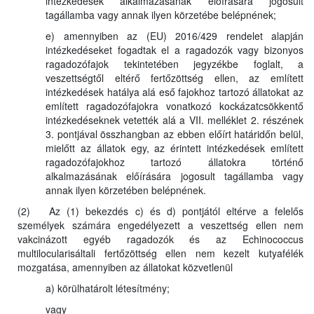
intézkedések alkalmazásának előírására jogosult
tagállamba vagy annak ilyen körzetébe belépnének;
e) amennyiben az (EU) 2016/429 rendelet alapján
intézkedéseket fogadtak el a ragadozók vagy bizonyos
ragadozófajok tekintetében jegyzékbe foglalt, a
veszettségtől eltérő fertőzöttség ellen, az említett
intézkedések hatálya alá eső fajokhoz tartozó állatokat az
említett ragadozófajokra vonatkozó kockázatcsökkentő
intézkedéseknek vetették alá a VII. melléklet 2. részének
3. pontjával összhangban az ebben előírt határidőn belül,
mielőtt az állatok egy, az érintett intézkedések említett
ragadozófajokhoz tartozó állatokra történő
alkalmazásának előírására jogosult tagállamba vagy
annak ilyen körzetében belépnének.
(2) Az (1) bekezdés c) és d) pontjától eltérve a felelős
személyek számára engedélyezett a veszettség ellen nem
vakcinázott egyéb ragadozók és az Echinococcus
multilocularisáltali fertőzöttség ellen nem kezelt kutyafélék
mozgatása, amennyiben az állatokat közvetlenül
a) körülhatárolt létesítmény;
vagy