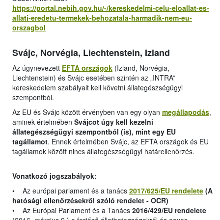
https://portal.nebih.gov.hu/-/kereskedelmi-celu-eloallat-es-
allati-eredetu-termekek-behozatala-harmadik-nem-eu-
orszagbol
Svájc, Norvégia, Liechtenstein, Izland
Az úgynevezett
EFTA országok
(Izland, Norvégia,
Liechtenstein) és Svájc esetében szintén az „INTRA”
kereskedelem szabályait kell követni állategészségügyi
szempontból.
Az EU és Svájc között érvényben van egy olyan
megállapodás
,
aminek értelmében
Svájcot úgy kell kezelni
állategészségügyi szempontból (is), mint egy EU
tagállamot
. Ennek értelmében Svájc, az EFTA országok és EU
tagállamok között nincs állategészségügyi határellenőrzés.
Vonatkozó jogszabályok:
• Az európai parlament és a tanács
2017/625/EU rendelete
(A
hatósági ellenőrzésekről szóló rendelet - OCR)
• Az Európai Parlament és a Tanács
2016/429/EU rendelete