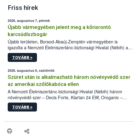
Friss hírek
2026. augusztus 7, péntek
Újabb vármegyében jelent meg a kőrisrontó
karcsúdíszbogár
Újabb területen, Borsod-Abaúj-Zemplén vármegyében is
igazolta a Nemzeti Élelmiszerlánc-biztonsági Hivatal (Nébih) a
kőrisrontó karcsúdíszbogár (Agrilus planipennis) jelenlétét. A
TOVÁBB >
kártevőt nem csak színcsapdában találták meg, de már fertőzött
fában is azonosították. A növényvédelmi szakemberek folytatják
az intenzív felderítést, emellett az intézkedéseket a szlovák
2026. augusztus 6, csütörtök
hatósággal is összehangolják a terjedés megállítása érdekében.
Szüret után is alkalmazható három növényvédő szer
az amerikai szőlőkabóca ellen
A Nemzeti Élelmiszerlánc-biztonsági Hivatal (Nébih) három
növényvédő szer – Decis Forte, Klartan 24 EW, Oroganic –
engedélyokiratát módosította, így azok a szüretet követően,
TOVÁBB >
egészen a vesszőérettség (BBCH 91) stádiumáig
felhasználhatóak a szőlőben. A kiterjesztések célja, hogy a korai
érésű szőlőkben is legyen lehetőség a károsító elleni további
védekezésre. Az Oroganic készítmény kis kiszerelésben kiskerti
felhasználók számára is elérhető és ökológiai termesztésben is