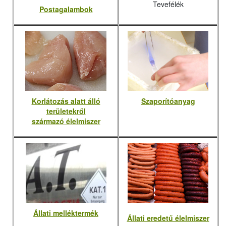
Tevefélék
Postagalambok
Korlátozás alatt álló
Szaporítóanyag
területekről
származó élelmiszer
Állati melléktermék
Állati eredetű élelmiszer