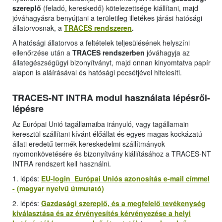
szereplő
(feladó, kereskedő) kötelezettsége kiállítani, majd
jóváhagyásra benyújtani a területileg illetékes járási hatósági
állatorvosnak, a
TRACES rendszeren
.
A hatósági állatorvos a feltételek teljesülésének helyszíni
ellenőrzése után a
TRACES rendszerben
jóváhagyja az
állategészségügyi bizonyítványt, majd onnan kinyomtatva papír
alapon is aláírásával és hatósági pecsétjével hitelesíti.
TRACES-NT INTRA modul használata lépésről-
lépésre
Az Európai Unió tagállamaiba irányuló, vagy tagállamain
keresztül szállítani kívánt élőállat és egyes magas kockázatú
állati eredetű termék kereskedelmi szállítmányok
nyomonkövetésére és bizonyítvány kiállításához a TRACES-NT
INTRA rendszert kell használni.
1. lépés:
EU-login Európai Uniós azonosítás e-mail címmel
- (magyar nyelvű útmutató)
2. lépés:
Gazdasági szereplő, és a megfelelő tevékenység
kiválasztása és az érvényesítés kérvényezése a helyi