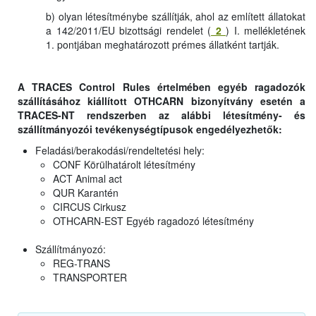
b) olyan létesítménybe szállítják, ahol az említett állatokat
a 142/2011/EU bizottsági rendelet (
2
) I. mellékletének
1. pontjában meghatározott prémes állatként tartják.
A TRACES Control Rules értelmében egyéb ragadozók
szállításához kiállított OTHCARN bizonyítvány esetén a
TRACES-NT rendszerben az alábbi létesítmény- és
szállítmányozói tevékenységtípusok engedélyezhetők:
Feladási/berakodási/rendeltetési hely:
CONF Körülhatárolt létesítmény
ACT Animal act
QUR Karantén
CIRCUS Cirkusz
OTHCARN-EST Egyéb ragadozó létesítmény
Szállítmányozó:
REG-TRANS
TRANSPORTER