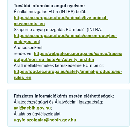
További információ angol nyelven:
Élőállat mozgatás EU-n (INTRA) belül:
https://ec.europa.eu/food/animals/live-animal-
movements_en
Szaporító anyag mozgatás EU-n belül (INTRA:
https://ec.europa.eu/food/animals/semen-oocytes-
embryos_en
)
Árutípusonként
rendezve:
https://webgate.ec.europa.eu/sanco/traces/
output/non_eu_listsPerActivity_en.htm
Állati melléktermékek kereskedelme EU-n belül:
https://food.ec.europa.eu/safety/animal-products/eu-
rules_en
Részletes információkérés esetén elérhetőségek:
Állategészségügyi és Állatvédelmi Igazgatóság:
aai@nebih.gov.hu
;
Általános ügyfélszolgálat:
ugyfelszolgalat@nebih.gov.hu