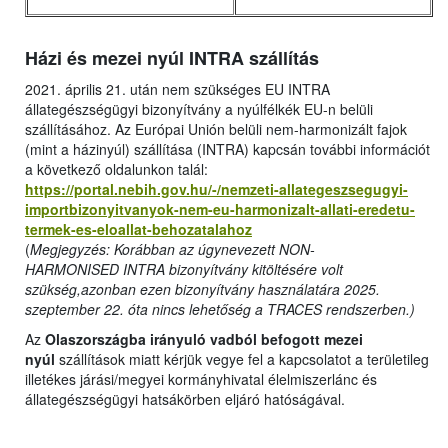
Házi és mezei nyúl INTRA szállítás
2021. április 21. után nem szükséges EU INTRA
állategészségügyi bizonyítvány a nyúlfélkék EU-n belüli
szállításához. Az Európai Unión belüli nem-harmonizált fajok
(mint a házinyúl) szállítása (INTRA) kapcsán további információt
a következő oldalunkon talál:
https://portal.nebih.gov.hu/-/nemzeti-allategeszsegugyi-
importbizonyitvanyok-nem-eu-harmonizalt-allati-eredetu-
termek-es-eloallat-behozatalahoz
(
Megjegyzés: Korábban az úgynevezett NON-
HARMONISED INTRA bizonyítvány kitöltésére volt
szükség,azonban ezen bizonyítvány használatára 2025.
szeptember 22. óta nincs lehetőség a TRACES rendszerben.)
Az
Olaszországba irányuló vadból befogott mezei
nyúl
szállítások miatt kérjük vegye fel a kapcsolatot a területileg
illetékes járási/megyei kormányhivatal élelmiszerlánc és
állategészségügyi hatsákörben eljáró hatóságával.