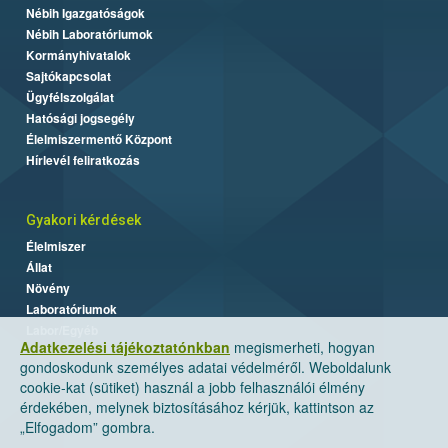
Nébih Igazgatóságok
Nébih Laboratóriumok
Kormányhivatalok
Sajtókapcsolat
Ügyfélszolgálat
Hatósági jogsegély
Élelmiszermentő Központ
Hírlevél feliratkozás
Gyakori kérdések
Élelmiszer
Állat
Növény
Laboratóriumok
Labor/Egyéb
Adatkezelési tájékoztatónkban
megismerheti, hogyan
gondoskodunk személyes adatai védelméről. Weboldalunk
cookie-kat (sütiket) használ a jobb felhasználói élmény
érdekében, melynek biztosításához kérjük, kattintson az
„Elfogadom” gombra.