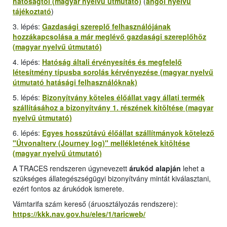
hatóságtól (magyar nyelvű útmutató)
(
angol nyelvű
tájékoztató
)
3. lépés:
Gazdasági szereplő felhasználójának
hozzákapcsolása a már meglévő gazdasági szereplőhöz
(magyar nyelvű útmutató)
4. lépés:
Hatóság általi érvényesítés és megfelelő
létesítmény típusba sorolás kérvényezése (magyar nyelvű
útmutató hatásági felhasználóknak)
5. lépés:
Bizonyítvány köteles élőállat vagy állati termék
szállításához a bizonyítvány 1. részének kitöltése (magyar
nyelvű útmutató)
6. lépés:
Egyes hosszútávú élőállat szállítmányok kötelező
"
Útvonalterv (Journey log
)" mellékletének kitöltése
(magyar nyelvű útmutató)
A TRACES rendszeren úgynevezett
árukód alapján
lehet a
szükséges állategészségügyi bizonyítvány mintát kiválasztani,
ezért fontos az árukódok ismerete.
Vámtarifa szám kereső (áruosztályozás rendszere):
https://kkk.nav.gov.hu/eles/1/taricweb/