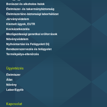
Borászat és alkoholos italok
Élelmiszer- és takarmánybiztonság
Élelmiszerlánc-biztonsági laborhálózat
Járványvédelem
Kiemelt ügyek, EUTR
Kockázatkezelés
Mezőgazdasági genetikai erőforrások
Növényvédelem
Nyilvántartási és Felügyeleti Díj
Rendszerszervezés és felügyelet
Termékpálya-ellenőrzés
Ügyintézés
Élelmiszer
Állat
Növény
Labor/Egyéb
Kapcsolat