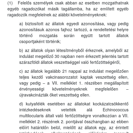
(1) Felelős személyek csak abban az esetben mozgathatnak
egyéb ragadozókat másik tagállamba, ha az említett egyéb
ragadozók megfelelnek az alábbi követelményeknek:
a) biztosított az állatok egyedi azonosítása, vagy pedig
azonosításuk azonos fajhoz tartozó, a rendeltetési helyre
történő mozgatás során együtt tartott állatok
csoportjaként történik;
b) az állatok olyan létesítményből érkeznek, amelyből az
indulást megelőző 30 napban nem érkezett jelentés tartott
szárazföldi állatok veszettséggel való fertőzöttségéről,
c) az állatok legalább 21 nappal az indulást megelőzően
teljes kezdő vakcinasorozatot kaptak veszettség ellen,
vagy pedig – a VII. melléklet 1. részében megállapított
érvényességi követelményeknek megfelelően –
újravakcinázták őket veszettség ellen.
d) kutyafélék esetében az állatokat kockázatcsökkentő
intézkedéseknek vetették alá Echinococcus
multilocularis általi való fertőzöttségre vonatkozóan a VII.
melléklet 2. részének 2. pontjával összhangban az ebben
előírt határidőn belül, mielőtt az állatok egy, az érintett