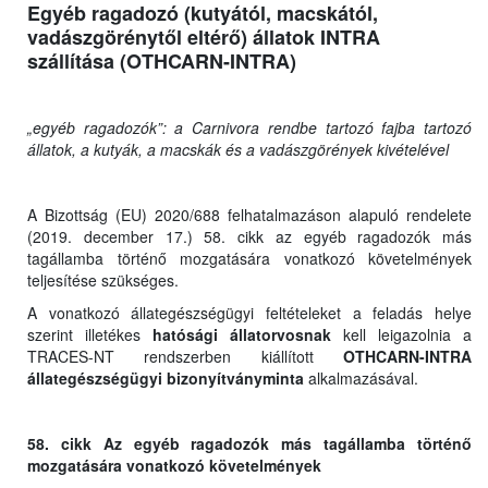
Egyéb ragadozó (kutyától, macskától,
vadászgörénytől eltérő) állatok INTRA
szállítása (OTHCARN-INTRA)
„egyéb ragadozók”: a Carnivora rendbe tartozó fajba tartozó
állatok, a kutyák, a macskák és a vadászgörények kivételével
A Bizottság (EU) 2020/688 felhatalmazáson alapuló rendelete
(2019. december 17.) 58. cikk az egyéb ragadozók más
tagállamba történő mozgatására vonatkozó követelmények
teljesítése szükséges.
A vonatkozó állategészségügyi feltételeket a feladás helye
szerint illetékes
hatósági állatorvosnak
kell leigazolnia a
TRACES-NT rendszerben kiállított
OTHCARN-INTRA
állategészségügyi bizonyítványminta
alkalmazásával.
58. cikk Az egyéb ragadozók más tagállamba történő
mozgatására vonatkozó követelmények