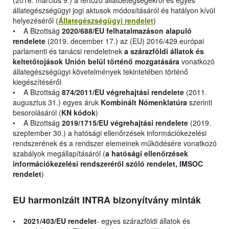
(2016. március 9.) a fertőző állatbetegségekről és egyes
állategészségügyi jogi aktusok módosításáról és hatályon kívül
helyezéséről (
Állategészségügyi rendelet
)
• A Bizottság
2020/688/EU felhatalmazáson alapuló
rendelete
(2019. december 17.) az (EU) 2016/429 európai
parlamenti és tanácsi rendeletnek
a szárazföldi állatok és
keltetőtojások Unión belül történő mozgatására
vonatkozó
állategészségügyi követelmények tekintetében történő
kiegészítéséről
• A Bizottság
874/2011/EU végrehajtási rendelete
(2011.
augusztus 31.) egyes áruk
Kombinált Nómenklatúra
szerinti
besorolásáról (
KN kódok
)
• A Bizottság
2019/1715/EU végrehajtási rendelete
(2019.
szeptember 30.) a hatósági ellenőrzések információkezelési
rendszerének és a rendszer elemeinek működésére vonatkozó
szabályok megállapításáról (
a hatósági ellenőrzések
információkezelési rendszeréről szóló rendelet, IMSOC
rendelet
)
EU harmonizált INTRA bizonyítvány minták
•
2021/403/EU rendelet
- egyes szárazföldi állatok és