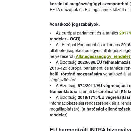
kezelni állategészségügyi szempontból (
EFTA országok és EU tagállamok között nin
Vonatkozó jogszabályok:
• Az európai parlament és a tanács
2017/
rendelet - OCR)
• Az Európai Parlament és a Tanács
2016
állatbetegségekről és egyes állategészségüg
helyezéséről (
Állategészségügyi rendelet
• A Bizottság
2020/688/EU felhatalmazás
2016/429 európai parlamenti és tanácsi re
belül történő mozgatására
vonatkozó álla
kiegészítéséről
• A Bizottság
874/2011/EU végrehajtási 
Nómenklatúra
szerinti besorolásáról (
KN k
• A Bizottság
2019/1715/EU végrehajtási
információkezelési rendszerének és a ren
megállapításáról (
a hatósági ellenőrzések
rendelet
)
EU harmonizált INTRA bizonyítv