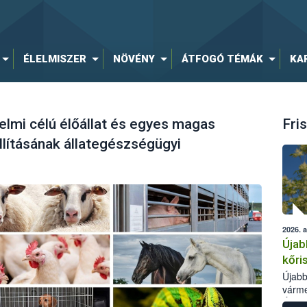
ÉLELMISZER
NÖVÉNY
ÁTFOGÓ TÉMÁK
KA
elmi célú élőállat és egyes magas
Fris
llításának állategészségügyi
2026. 
Újab
kőri
Újabb
várme
Élelm