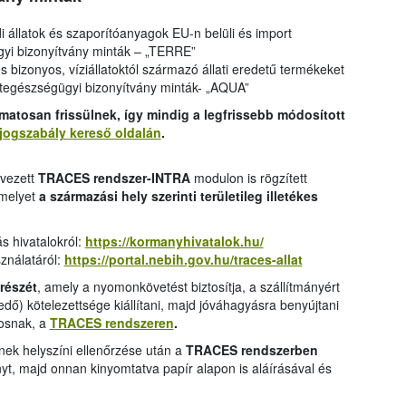
i állatok és szaporítóanyagok EU-n belüli és import
gyi bizonyítvány minták – „TERRE”
 és bizonyos, víziállatoktól származó állati eredetű termékeket
ategészségügyi bizonyítvány minták- „AQUA”
matosan frissülnek, így mindig a legfrissebb módosított
ogszabály kereső oldalán
.
evezett
TRACES rendszer-INTRA
modulon is rögzített
 melyet
a származási hely szerinti területileg illetékes
ás hivatalokról:
https://kormanyhivatalok.hu/
ználatáról:
https://portal.nebih.gov.hu/traces-allat
 részét
, amely a nyomonkövetést biztosítja, a szállítmányért
dő) kötelezettsége kiállítani, majd jóváhagyásra benyújtani
rvosnak, a
TRACES rendszeren
.
sének helyszíni ellenőrzése után a
TRACES rendszerben
yt, majd onnan kinyomtatva papír alapon is aláírásával és