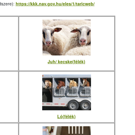
dszere):
https://kkk.nav.gov.hu/eles/1/taricweb/
Juh/ kecske(félék)
Ló(félék)