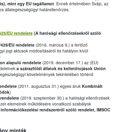
is), mint egy EU tagállamot
. Ennek értelmében Svájc, az
cs állategészségügyi határellenőrzés.
625/EU rendelete
(A hatósági ellenőrzésekről szóló
/429/EU rendelete
(2016. március 9.) a fertőző
yi jogi aktusok módosításáról és hatályon kívül
)
on alapuló rendelete
(2019. december 17.) az (EU)
ndeletnek
a szárazföldi állatok és keltetőtojások Unión
tegészségügyi követelmények tekintetében történő
rendelete
(2011. augusztus 31.) egyes áruk
Kombinált
ódok
)
 rendelete
(2019. szeptember 30.) a hatósági ellenőrzések
dszer elemeinek működésére vonatkozó szabályok
 információkezelési rendszeréről szóló rendelet, IMSOC
ány minták