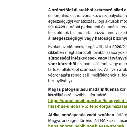
A
szárazföldi állatokból származó állati 
és forgalmazására vonatkozó szabályokat a f
egészségügyi vonatkozású jogi aktusok módo
2016/429
európai parlamenti és tanácsi ren
fejezetének I. címe tartalmazza, amely szeri
állategészségügyi vagy hatósági bizony
Ezeket az előírásokat egészítik ki a
2020/2
cikkében meghatározott további szabályok a
sürgősségi intézkedések vagy járványvéd
vont körzetből
szabad szállítani, vagy ame
tartozó állatokból származnak. Az ilyen áru
végrehajtási rendelet II. mellékletének 1. fej
bizonyítvány)
Magas patogenitású madárinfluenza
korl
kiszállításáról további információ:
https://portal.nebih.gov.hu/-/felugyelet
friss-hus-unioban-torteno-forgalmazasan
Afrikai sertéspestis vaddisznóban
történ
Magyarországról történő INTRA kiszállításár
https://portal.nebih.gov.hu/asp-uzemek