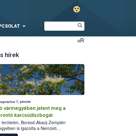
PCSOLAT
s hírek
augusztus 7, péntek
b vármegyében jelent meg a
srontó karcsúdíszbogár
 területen, Borsod-Abaúj-Zemplén
gyében is igazolta a Nemzeti
iszerlánc-biztonsági Hivatal (Nébih) a