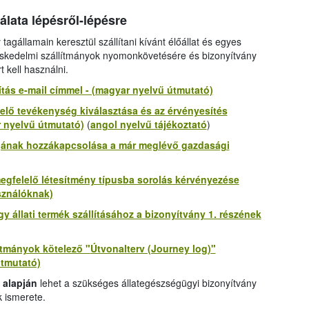
ata lépésről-lépésre
tagállamain keresztül szállítani kívánt élőállat és egyes
eskedelmi szállítmányok nyomonkövetésére és bizonyítvány
kell használni.
tás e-mail címmel - (magyar nyelvű útmutató)
elő tevékenység kiválasztása és az érvényesítés
r nyelvű útmutató)
(
angol nyelvű tájékoztató
)
ójának hozzákapcsolása a már meglévő gazdasági
megfelelő létesítmény típusba sorolás kérvényezése
sználóknak)
gy állati termék szállításához a bizonyítvány 1. részének
ítmányok kötelező "
Útvonalterv (Journey log
)"
útmutató)
 alapján
lehet a szükséges állategészségügyi bizonyítvány
k ismerete.