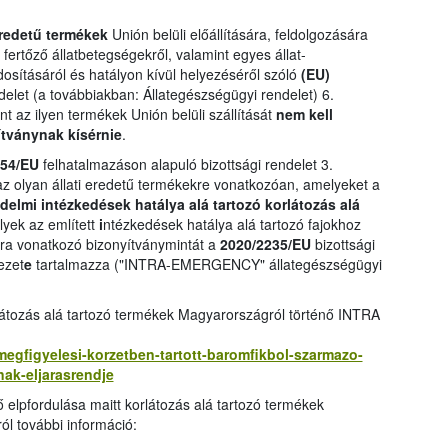
eredetű termékek
Unión belüli előállítására, feldolgozására
ertőző állatbetegségekről, valamint egyes állat-
sításáról és hatályon kívül helyezéséről szóló
(EU)
delet (a továbbiakban: Állategészségügyi rendelet) 6.
nt az ilyen termékek Unión belüli szállítását
nem kell
ítványnak kísérnie
.
154/EU
felhatalmazáson alapuló bizottsági rendelet 3.
z olyan állati eredetű termékekre vonatkozóan, amelyeket a
elmi intézkedések hatálya alá tartozó korlátozás alá
lyek az említett
i
ntézkedések hatálya alá tartozó fajokhoz
kra vonatkozó bizonyítványmintát a
2020/2235/EU
bizottsági
ezet
e
tartalmazza ("INTRA-EMERGENCY" állategészségügyi
átozás alá tartozó termékek Magyarországról történő INTRA
i-megfigyelesi-korzetben-tartott-baromfikbol-szarmazo-
ak-eljarasrendje
ő elpfordulása maitt korlátozás alá tartozó termékek
ól további információ: