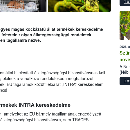
TO
kőris
jelen
talál
azono
folyta
s egyes magas kockázatú állat termékek kereskedelme
intéz
feltételeit olyan állategészségügyi rendeletek
össze
en tagállamra nézve.
érdek
2026. 
Szür
növé
szől
A Nem
(Nébi
s által hitelesített állategészségügyi bizonyítványnak kell
Klart
megfelelnek a vonatkozó rendeletekben meghatározott
TO
módos
k. EU tagállamok közötti élőállat „INTRA” kereskedelem
egész
ncs!
felha
célja
termékek INTRA kereskedelme
lehet
Az Or
en, amelyeket az EU bármely tagállamának engedélyzett
felha
 állategészségügyi bizonyítványra, sem TRACES
terme