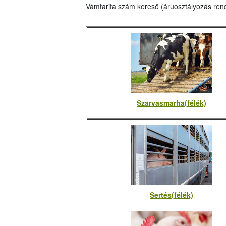
Vámtarifa szám kereső (áruosztályozás ren
Szarvasmarha(félék)
Sertés(félék)