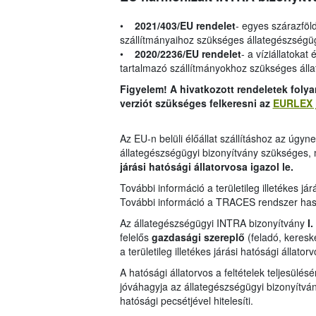
•
2021/403/EU rendelet
- egyes szárazföld
szállítmányaihoz szükséges állategészségü
•
2020/2236/EU rendelet
- a víziállatokat
tartalmazó szállítmányokhoz szükséges áll
Figyelem! A hivatkozott rendeletek folya
verziót szükséges felkeresni az
EURLEX j
Az EU-n belüli élőállat szállításhoz az úgyn
állategészségügyi bizonyítvány szükséges,
járási hatósági állatorvosa igazol le.
További információ a területileg illetékes jár
További információ a TRACES rendszer has
Az állategészségügyi INTRA bizonyítvány
I.
felelős
gazdasági szereplő
(feladó, kereske
a területileg illetékes járási hatósági állato
A hatósági állatorvos a feltételek teljesülé
jóváhagyja az állategészségügyi bizonyítván
hatósági pecsétjével hitelesíti.