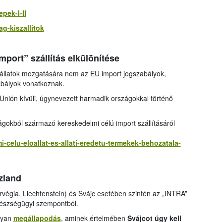
pek-I-II
ag-kiszallitok
mport” szállítás elkülönítése
állatok mozgatására nem az EU import jogszabályok,
abályok vonatkoznak.
Unión kívüli, úgynevezett harmadik országokkal történő
zágokból származó kereskedelmi célú import szállításáról
i-celu-eloallat-es-allati-eredetu-termekek-behozatala-
Izland
rvégia, Liechtenstein) és Svájc esetében szintén az „INTRA”
egészségügyi szempontból.
lyan
megállapodás
, aminek értelmében
Svájcot úgy kell