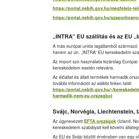
https://portal.nebih.gov.hu/megfelelo-tele
https://portal.nebih.gov.hu/szaporitoany
„INTRA” EU szállítás és az EU „I
A más európai uniós tagállamból származó 
hanem az ún. „INTRA” EU kereskedelmi sz
Az import szó használata kizárólag Európai 
kereskedelem esetén releváns.
Az élőállat és állati termékek harmadik ors
további információt az alábbi linken talál:
https://portal.nebih.gov.hu/-/kereskedelm
harmadik-nem-eu-orszagbol
Svájc, Norvégia, Liechtenstein, 
Az úgynevezett
EFTA országok
(Izland, No
kereskedelem szabályait kell követni állat
Az EU és Svájc között érvényben van egy o