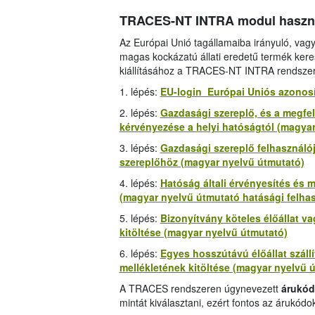
TRACES-NT INTRA modul használ
Az Európai Unió tagállamaiba irányuló, vagy 
magas kockázatú állati eredetű termék ker
kiállításához a TRACES-NT INTRA rendszert 
1. lépés:
EU-login Európai Uniós azonosí
2. lépés:
Gazdasági szereplő, és a megfel
kérvényezése a helyi hatóságtól (magya
3. lépés:
Gazdasági szereplő felhasznál
szereplőhöz (magyar nyelvű útmutató)
4. lépés:
Hatóság általi érvényesítés és 
(magyar nyelvű útmutató hatásági felha
5. lépés:
Bizonyítvány köteles élőállat va
kitöltése (magyar nyelvű útmutató)
6. lépés:
Egyes hosszútávú élőállat száll
mellékletének kitöltése (magyar nyelvű 
A TRACES rendszeren úgynevezett
árukód
mintát kiválasztani, ezért fontos az árukódo