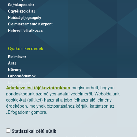
Sajtókapcsolat
Ügyfélszolgálat
Hatósági jogsegély
Élelmiszermentő Központ
Hírlevél feliratkozás
Gyakori kérdések
Élelmiszer
Állat
Növény
Laboratóriumok
Labor/Egyéb
Adatkezelési tájékoztatónkban
megismerheti, hogyan
gondoskodunk személyes adatai védelméről. Weboldalunk
cookie-kat (sütiket) használ a jobb felhasználói élmény
érdekében, melynek biztosításához kérjük, kattintson az
„Elfogadom” gombra.
Statisztikai célú sütik