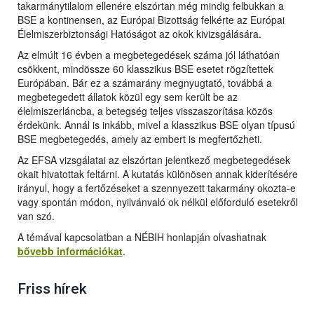
takarmánytilalom ellenére elszórtan még mindig felbukkan a
BSE a kontinensen, az Európai Bizottság felkérte az Európai
Élelmiszerbiztonsági Hatóságot az okok kivizsgálására.
Az elmúlt 16 évben a megbetegedések száma jól láthatóan
csökkent, mindössze 60 klasszikus BSE esetet rögzítettek
Európában. Bár ez a számarány megnyugtató, továbbá a
megbetegedett állatok közül egy sem került be az
élelmiszerláncba, a betegség teljes visszaszorítása közös
érdekünk. Annál is inkább, mivel a klasszikus BSE olyan típusú
BSE megbetegedés, amely az embert is megfertőzheti.
Az EFSA vizsgálatai az elszórtan jelentkező megbetegedések
okait hivatottak feltárni. A kutatás különösen annak kiderítésére
irányul, hogy a fertőzéseket a szennyezett takarmány okozta-e
vagy spontán módon, nyilvánvaló ok nélkül előforduló esetekről
van szó.
A témával kapcsolatban a NÉBIH honlapján olvashatnak
bővebb információkat
.
Friss hírek