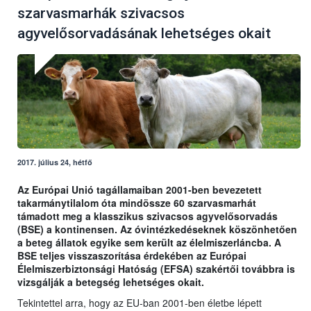
szarvasmarhák szivacsos
agyvelősorvadásának lehetséges okait
2017. július 24, hétfő
Az Európai Unió tagállamaiban 2001-ben bevezetett
takarmánytilalom óta mindössze 60 szarvasmarhát
támadott meg a klasszikus szivacsos agyvelősorvadás
(BSE) a kontinensen. Az óvintézkedéseknek köszönhetően
a beteg állatok egyike sem került az élelmiszerláncba. A
BSE teljes visszaszorítása érdekében az Európai
Élelmiszerbiztonsági Hatóság (EFSA) szakértői továbbra is
vizsgálják a betegség lehetséges okait.
Tekintettel arra, hogy az EU-ban 2001-ben életbe lépett