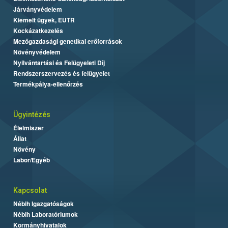
Járványvédelem
Kiemelt ügyek, EUTR
Kockázatkezelés
Mezőgazdasági genetikai erőforrások
Növényvédelem
Nyilvántartási és Felügyeleti Díj
Rendszerszervezés és felügyelet
Termékpálya-ellenőrzés
Ügyintézés
Élelmiszer
Állat
Növény
Labor/Egyéb
Kapcsolat
Nébih Igazgatóságok
Nébih Laboratóriumok
Kormányhivatalok