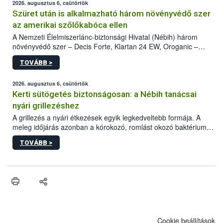
2026. augusztus 6, csütörtök
Szüret után is alkalmazható három növényvédő szer
az amerikai szőlőkabóca ellen
A Nemzeti Élelmiszerlánc-biztonsági Hivatal (Nébih) három
növényvédő szer – Decis Forte, Klartan 24 EW, Oroganic –
engedélyokiratát módosította, így azok a szüretet követően,
TOVÁBB >
egészen a vesszőérettség (BBCH 91) stádiumáig
felhasználhatóak a szőlőben. A kiterjesztések célja, hogy a korai
érésű szőlőkben is legyen lehetőség a károsító elleni további
2026. augusztus 6, csütörtök
védekezésre. Az Oroganic készítmény kis kiszerelésben kiskerti
Kerti sütögetés biztonságosan: a Nébih tanácsai
felhasználók számára is elérhető és ökológiai termesztésben is
nyári grillezéshez
engedélyezett.
A grillezés a nyári étkezések egyik legkedveltebb formája. A
meleg időjárás azonban a kórokozó, romlást okozó baktériumok
gyorsabb szaporodásának is kedvez. A szabadtéri sütögetés
TOVÁBB >
ezért nem csupán a megfelelő sütési technikáról szól: legalább
ilyen fontos az alapanyagok biztonságos kezelése, az alapvető
higiéniai szabályok betartása, a megfelelő hőkezelés, valamint a
maradékok szakszerű tárolása. A Nemzeti Élelmiszerlánc-
biztonsági Hivatal (Nébih) Oktatási Programja összegyűjtötte a
biztonságos grillezés legfontosabb tudnivalóit.
Cookie beállítások