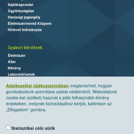
Sajtókapcsolat
Ügyfélszolgálat
Hatósági jogsegély
Élelmiszermentő Központ
Hírlevél feliratkozás
Gyakori kérdések
Élelmiszer
Állat
Növény
Laboratóriumok
Labor/Egyéb
Adatkezelési tájékoztatónkban
megismerheti, hogyan
gondoskodunk személyes adatai védelméről. Weboldalunk
cookie-kat (sütiket) használ a jobb felhasználói élmény
érdekében, melynek biztosításához kérjük, kattintson az
„Elfogadom” gombra.
Statisztikai célú sütik