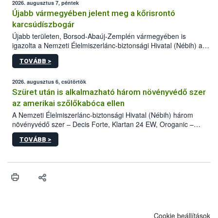
2026. augusztus 7, péntek
Újabb vármegyében jelent meg a kőrisrontó
karcsúdíszbogár
Újabb területen, Borsod-Abaúj-Zemplén vármegyében is
igazolta a Nemzeti Élelmiszerlánc-biztonsági Hivatal (Nébih) a
kőrisrontó karcsúdíszbogár (Agrilus planipennis) jelenlétét. A
TOVÁBB >
kártevőt nem csak színcsapdában találták meg, de már fertőzött
fában is azonosították. A növényvédelmi szakemberek folytatják
az intenzív felderítést, emellett az intézkedéseket a szlovák
2026. augusztus 6, csütörtök
hatósággal is összehangolják a terjedés megállítása érdekében.
Szüret után is alkalmazható három növényvédő szer
az amerikai szőlőkabóca ellen
A Nemzeti Élelmiszerlánc-biztonsági Hivatal (Nébih) három
növényvédő szer – Decis Forte, Klartan 24 EW, Oroganic –
engedélyokiratát módosította, így azok a szüretet követően,
TOVÁBB >
egészen a vesszőérettség (BBCH 91) stádiumáig
felhasználhatóak a szőlőben. A kiterjesztések célja, hogy a korai
érésű szőlőkben is legyen lehetőség a károsító elleni további
védekezésre. Az Oroganic készítmény kis kiszerelésben kiskerti
felhasználók számára is elérhető és ökológiai termesztésben is
engedélyezett.
Cookie beállítások