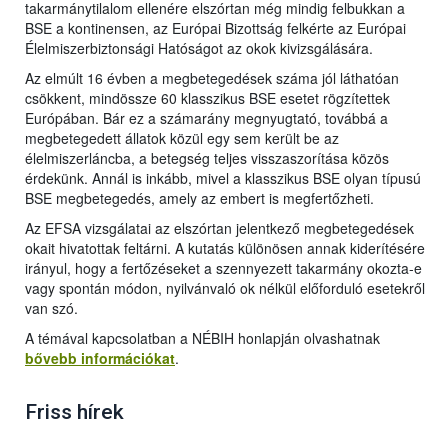
takarmánytilalom ellenére elszórtan még mindig felbukkan a
BSE a kontinensen, az Európai Bizottság felkérte az Európai
Élelmiszerbiztonsági Hatóságot az okok kivizsgálására.
Az elmúlt 16 évben a megbetegedések száma jól láthatóan
csökkent, mindössze 60 klasszikus BSE esetet rögzítettek
Európában. Bár ez a számarány megnyugtató, továbbá a
megbetegedett állatok közül egy sem került be az
élelmiszerláncba, a betegség teljes visszaszorítása közös
érdekünk. Annál is inkább, mivel a klasszikus BSE olyan típusú
BSE megbetegedés, amely az embert is megfertőzheti.
Az EFSA vizsgálatai az elszórtan jelentkező megbetegedések
okait hivatottak feltárni. A kutatás különösen annak kiderítésére
irányul, hogy a fertőzéseket a szennyezett takarmány okozta-e
vagy spontán módon, nyilvánvaló ok nélkül előforduló esetekről
van szó.
A témával kapcsolatban a NÉBIH honlapján olvashatnak
bővebb információkat
.
Friss hírek