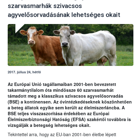
szarvasmarhák szivacsos
agyvelősorvadásának lehetséges okait
2017. július 24, hétfő
Az Európai Unió tagállamaiban 2001-ben bevezetett
takarmánytilalom óta mindössze 60 szarvasmarhát
támadott meg a klasszikus szivacsos agyvelősorvadás
(BSE) a kontinensen. Az óvintézkedéseknek köszönhetően
a beteg állatok egyike sem került az élelmiszerláncba. A
BSE teljes visszaszorítása érdekében az Európai
Élelmiszerbiztonsági Hatóság (EFSA) szakértői továbbra is
vizsgálják a betegség lehetséges okait.
Tekintettel arra, hogy az EU-ban 2001-ben életbe lépett