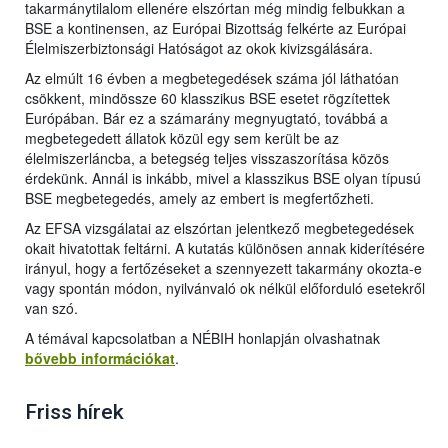
takarmánytilalom ellenére elszórtan még mindig felbukkan a
BSE a kontinensen, az Európai Bizottság felkérte az Európai
Élelmiszerbiztonsági Hatóságot az okok kivizsgálására.
Az elmúlt 16 évben a megbetegedések száma jól láthatóan
csökkent, mindössze 60 klasszikus BSE esetet rögzítettek
Európában. Bár ez a számarány megnyugtató, továbbá a
megbetegedett állatok közül egy sem került be az
élelmiszerláncba, a betegség teljes visszaszorítása közös
érdekünk. Annál is inkább, mivel a klasszikus BSE olyan típusú
BSE megbetegedés, amely az embert is megfertőzheti.
Az EFSA vizsgálatai az elszórtan jelentkező megbetegedések
okait hivatottak feltárni. A kutatás különösen annak kiderítésére
irányul, hogy a fertőzéseket a szennyezett takarmány okozta-e
vagy spontán módon, nyilvánvaló ok nélkül előforduló esetekről
van szó.
A témával kapcsolatban a NÉBIH honlapján olvashatnak
bővebb információkat
.
Friss hírek