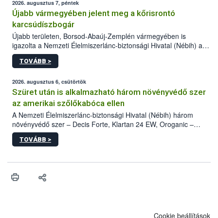
2026. augusztus 7, péntek
Újabb vármegyében jelent meg a kőrisrontó
karcsúdíszbogár
Újabb területen, Borsod-Abaúj-Zemplén vármegyében is
igazolta a Nemzeti Élelmiszerlánc-biztonsági Hivatal (Nébih) a
kőrisrontó karcsúdíszbogár (Agrilus planipennis) jelenlétét. A
TOVÁBB >
kártevőt nem csak színcsapdában találták meg, de már fertőzött
fában is azonosították. A növényvédelmi szakemberek folytatják
az intenzív felderítést, emellett az intézkedéseket a szlovák
2026. augusztus 6, csütörtök
hatósággal is összehangolják a terjedés megállítása érdekében.
Szüret után is alkalmazható három növényvédő szer
az amerikai szőlőkabóca ellen
A Nemzeti Élelmiszerlánc-biztonsági Hivatal (Nébih) három
növényvédő szer – Decis Forte, Klartan 24 EW, Oroganic –
engedélyokiratát módosította, így azok a szüretet követően,
TOVÁBB >
egészen a vesszőérettség (BBCH 91) stádiumáig
felhasználhatóak a szőlőben. A kiterjesztések célja, hogy a korai
érésű szőlőkben is legyen lehetőség a károsító elleni további
védekezésre. Az Oroganic készítmény kis kiszerelésben kiskerti
felhasználók számára is elérhető és ökológiai termesztésben is
engedélyezett.
Cookie beállítások