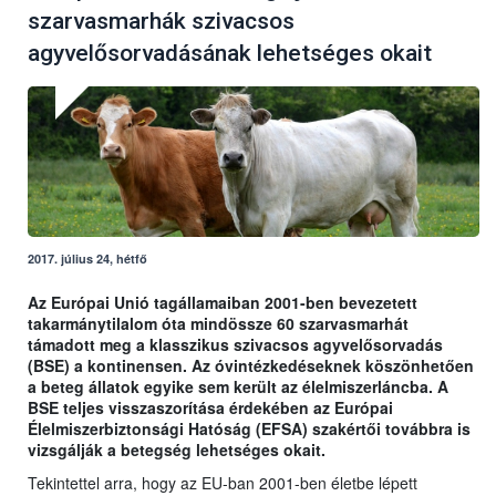
szarvasmarhák szivacsos
agyvelősorvadásának lehetséges okait
2017. július 24, hétfő
Az Európai Unió tagállamaiban 2001-ben bevezetett
takarmánytilalom óta mindössze 60 szarvasmarhát
támadott meg a klasszikus szivacsos agyvelősorvadás
(BSE) a kontinensen. Az óvintézkedéseknek köszönhetően
a beteg állatok egyike sem került az élelmiszerláncba. A
BSE teljes visszaszorítása érdekében az Európai
Élelmiszerbiztonsági Hatóság (EFSA) szakértői továbbra is
vizsgálják a betegség lehetséges okait.
Tekintettel arra, hogy az EU-ban 2001-ben életbe lépett