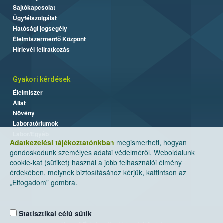
Sajtókapcsolat
Ügyfélszolgálat
Hatósági jogsegély
Élelmiszermentő Központ
Hírlevél feliratkozás
Gyakori kérdések
Élelmiszer
Állat
Növény
Laboratóriumok
Labor/Egyéb
Adatkezelési tájékoztatónkban
megismerheti, hogyan
gondoskodunk személyes adatai védelméről. Weboldalunk
cookie-kat (sütiket) használ a jobb felhasználói élmény
érdekében, melynek biztosításához kérjük, kattintson az
„Elfogadom” gombra.
Statisztikai célú sütik