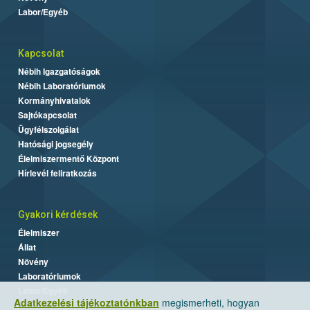
Labor/Egyéb
Kapcsolat
Nébih Igazgatóságok
Nébih Laboratóriumok
Kormányhivatalok
Sajtókapcsolat
Ügyfélszolgálat
Hatósági jogsegély
Élelmiszermentő Központ
Hírlevél feliratkozás
Gyakori kérdések
Élelmiszer
Állat
Növény
Laboratóriumok
Labor/Egyéb
Adatkezelési tájékoztatónkban
megismerheti, hogyan