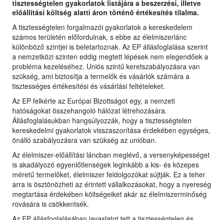
tisztességtelen gyakorlatok listájára a beszerzési, illetve
előállítási költség alatti áron történő értékesítés tilalma.
A tisztességtelen forgalmazói gyakorlatok a kereskedelem
számos területén előfordulnak, s ebbe az élelmiszerlánc
különböző szintjei is beletartoznak. Az EP állásfoglalása szerint
a nemzetközi szinten eddig megtett lépések nem elegendőek a
probléma kezeléséhez. Uniós szintű keretszabályozásra van
szükség, ami biztosítja a termelők és vásárlók számára a
tisztességes értékesítési és vásárlási feltételeket.
Az EP felkérte az Európai Bizottságot egy, a nemzeti
hatóságokat összehangoló hálózat létrehozására.
Állásfoglalásukban hangsúlyozzák, hogy a tisztességtelen
kereskedelmi gyakorlatok visszaszorítása érdekében egységes,
önálló szabályozásra van szükség az unióban.
Az élelmiszer-előállítási láncban meglévő, a versenyképességet
is akadályozó egyenlőtlenségek leginkább a kis- és közepes
méretű termelőket, élelmiszer feldolgozókat sújtják. Ez a teher
arra is ösztönözheti az érintett vállalkozásokat, hogy a nyereség
megtartása érdekében költségeiket akár az élelmiszerminőség
rovására is csökkentsék.
Az EP állásfoglalásában javaslatot tett a tisztességtelen és