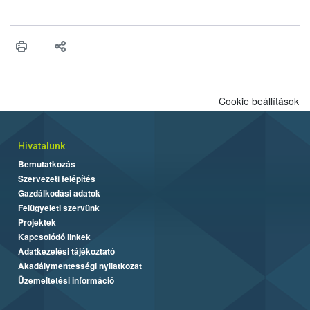
gazdálkodó dönt, elmulasztása viszont akár pénzbírsággal is
járhat.
Cookie beállítások
Hivatalunk
Bemutatkozás
Szervezeti felépítés
Gazdálkodási adatok
Felügyeleti szervünk
Projektek
Kapcsolódó linkek
Adatkezelési tájékoztató
Akadálymentességi nyilatkozat
Üzemeltetési információ