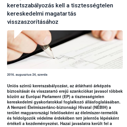
keretszabályozás kell a tisztességtelen
kereskedelmi magatartás
visszaszorításához
2016. augusztus 24, szerda
Uniós szintű keretszabályozást, az átlátható árképzés
biztosítását és visszatartó erejű szankciókat javasol többek
között az Európai Parlament (EP) a tisztességtelen
kereskedelmi gyakorlatokkal foglalkozó állásfoglalásában.
A Nemzeti Élelmiszerlánc-biztonsági Hivatal (NÉBIH) a
terület magyarországi felelőseként az élelmiszer-termelők
és feldolgozók védelme érdekében tett jelentős lépésként
értékeli a kezdeményezést. Hazai javaslatra került fel a