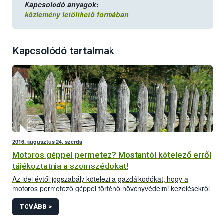
Kapcsolódó anyagok:
közlemény letölthető formában
Kapcsolódó tartalmak
2016. augusztus 24, szerda
Motoros géppel permetez? Mostantól kötelező erről
tájékoztatnia a szomszédokat!
Az idei évtől jogszabály kötelezi a gazdálkodókat, hogy a
motoros permetező géppel történő növényvédelmi kezelésekről
előzetesen tájékoztatniuk kell a szomszédos ingatlanon
tartózkodókat. Az előírás a motoros háti permetezőt használó
TOVÁBB >
kiskert tulajdonosokat is érinti. A tájékoztatás módjáról a