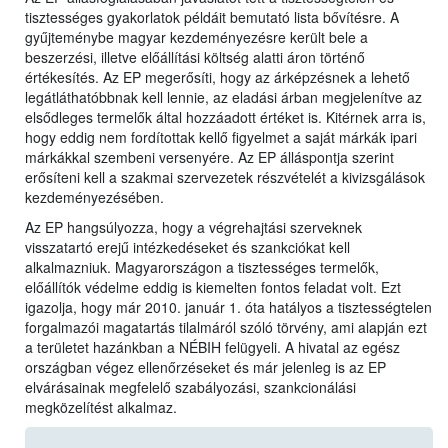
tisztességes gyakorlatok példáit bemutató lista bővítésre. A
gyűjteménybe magyar kezdeményezésre került bele a
beszerzési, illetve előállítási költség alatti áron történő
értékesítés. Az EP megerősíti, hogy az árképzésnek a lehető
legátláthatóbbnak kell lennie, az eladási árban megjelenítve az
elsődleges termelők által hozzáadott értéket is. Kitérnek arra is,
hogy eddig nem fordítottak kellő figyelmet a saját márkák ipari
márkákkal szembeni versenyére. Az EP álláspontja szerint
erősíteni kell a szakmai szervezetek részvételét a kivizsgálások
kezdeményezésében.
Az EP hangsúlyozza, hogy a végrehajtási szerveknek
visszatartó erejű intézkedéseket és szankciókat kell
alkalmazniuk. Magyarországon a tisztességes termelők,
előállítók védelme eddig is kiemelten fontos feladat volt. Ezt
igazolja, hogy már 2010. január 1. óta hatályos a tisztességtelen
forgalmazói magatartás tilalmáról szóló törvény, ami alapján ezt
a területet hazánkban a NÉBIH felügyeli. A hivatal az egész
országban végez ellenőrzéseket és már jelenleg is az EP
elvárásainak megfelelő szabályozási, szankcionálási
megközelítést alkalmaz.