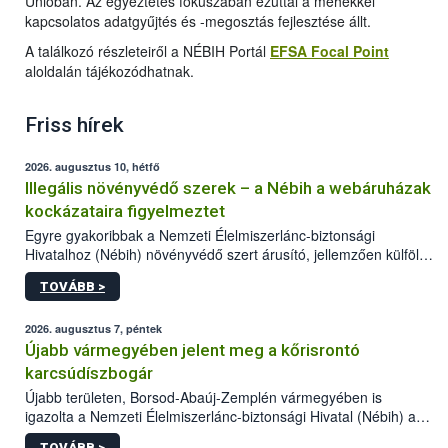
Unióban. Az egyeztetés fókuszában ezúttal a méhekkel
kapcsolatos adatgyűjtés és -megosztás fejlesztése állt.
A találkozó részleteiről a NÉBIH Portál
EFSA Focal Point
aloldalán tájékozódhatnak.
Friss hírek
2026. augusztus 10, hétfő
Illegális növényvédő szerek – a Nébih a webáruházak
kockázataira figyelmeztet
Egyre gyakoribbak a Nemzeti Élelmiszerlánc-biztonsági
Hivatalhoz (Nébih) növényvédő szert árusító, jellemzően külföldi
honlapok kapcsán érkező bejelentések. Emellett az ilyen
TOVÁBB >
termékeket kínáló kéretlen online reklámok mennyisége is
számottevően megnövekedett az elmúlt időszakban. A Nébih
összegyűjtötte az illegális növényvédő szerek kapcsán
2026. augusztus 7, péntek
előforduló árulkodó jeleket, valamint a webáruházakból való
Újabb vármegyében jelent meg a kőrisrontó
vásárlás kockázatait.
karcsúdíszbogár
Újabb területen, Borsod-Abaúj-Zemplén vármegyében is
igazolta a Nemzeti Élelmiszerlánc-biztonsági Hivatal (Nébih) a
kőrisrontó karcsúdíszbogár (Agrilus planipennis) jelenlétét. A
TOVÁBB >