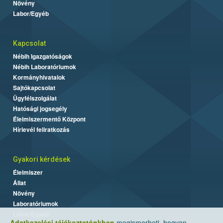
Növény
Labor/Egyéb
Kapcsolat
Nébih Igazgatóságok
Nébih Laboratóriumok
Kormányhivatalok
Sajtókapcsolat
Ügyfélszolgálat
Hatósági jogsegély
Élelmiszermentő Központ
Hírlevél feliratkozás
Gyakori kérdések
Élelmiszer
Állat
Növény
Laboratóriumok
Labor/Egyéb
Adatkezelési tájékoztatónkban
megismerheti, hogyan