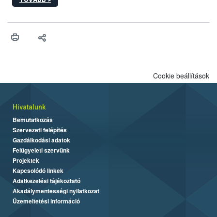
kártevőt nem csak színcsapdában találták meg, de már fertőzött
fában is azonosították. A növényvédelmi szakemberek folytatják
az intenzív felderítést, emellett az intézkedéseket a szlovák
hatósággal is összehangolják a terjedés megállítása érdekében.
Cookie beállítások
Hivatalunk
Bemutatkozás
Szervezeti felépítés
Gazdálkodási adatok
Felügyeleti szervünk
Projektek
Kapcsolódó linkek
Adatkezelési tájékoztató
Akadálymentességi nyilatkozat
Üzemeltetési információ