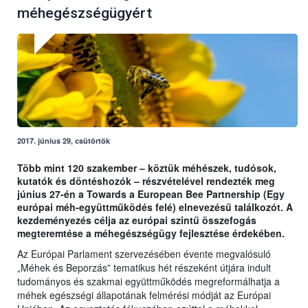
méhegészségügyért
2017. június 29, csütörtök
Több mint 120 szakember – köztük méhészek, tudósok,
kutatók és döntéshozók – részvételével rendezték meg
június 27-én a
Towards a European Bee Partnership (Egy
európai méh-együttműködés felé) elnevezésű találkozót. A
kezdeményezés célja az európai szintű összefogás
megteremtése a méhegészségügy fejlesztése érdekében.
Az Európai Parlament szervezésében évente megvalósuló
„Méhek és Beporzás” tematikus hét részeként útjára indult
tudományos és szakmai együttműködés megreformálhatja a
méhek egészségi állapotának felmérési módját az Európai