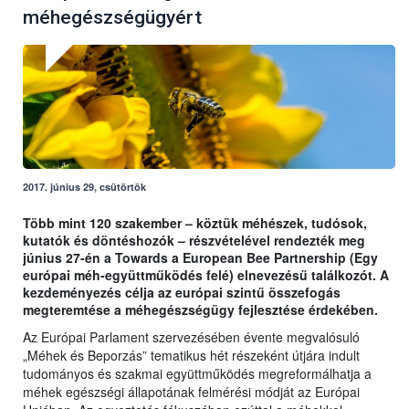
méhegészségügyért
2017. június 29, csütörtök
Több mint 120 szakember – köztük méhészek, tudósok,
kutatók és döntéshozók – részvételével rendezték meg
június 27-én a
Towards a European Bee Partnership (Egy
európai méh-együttműködés felé) elnevezésű találkozót. A
kezdeményezés célja az európai szintű összefogás
megteremtése a méhegészségügy fejlesztése érdekében.
Az Európai Parlament szervezésében évente megvalósuló
„Méhek és Beporzás” tematikus hét részeként útjára indult
tudományos és szakmai együttműködés megreformálhatja a
méhek egészségi állapotának felmérési módját az Európai