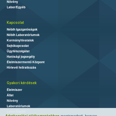
Növény
Labor/Egyéb
Kapcsolat
Nébih Igazgatóságok
Nébih Laboratóriumok
Kormányhivatalok
Sajtókapcsolat
Ügyfélszolgálat
Hatósági jogsegély
Élelmiszermentő Központ
Hírlevél feliratkozás
Gyakori kérdések
Élelmiszer
Állat
Növény
Laboratóriumok
Labor/Egyéb
Adatkezelési tájékoztatónkban
megismerheti, hogyan