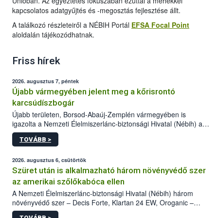
Unióban. Az egyeztetés fókuszában ezúttal a méhekkel
kapcsolatos adatgyűjtés és -megosztás fejlesztése állt.
A találkozó részleteiről a NÉBIH Portál
EFSA Focal Point
aloldalán tájékozódhatnak.
Friss hírek
2026. augusztus 7, péntek
Újabb vármegyében jelent meg a kőrisrontó
karcsúdíszbogár
Újabb területen, Borsod-Abaúj-Zemplén vármegyében is
igazolta a Nemzeti Élelmiszerlánc-biztonsági Hivatal (Nébih) a
kőrisrontó karcsúdíszbogár (Agrilus planipennis) jelenlétét. A
TOVÁBB >
kártevőt nem csak színcsapdában találták meg, de már fertőzött
fában is azonosították. A növényvédelmi szakemberek folytatják
az intenzív felderítést, emellett az intézkedéseket a szlovák
2026. augusztus 6, csütörtök
hatósággal is összehangolják a terjedés megállítása érdekében.
Szüret után is alkalmazható három növényvédő szer
az amerikai szőlőkabóca ellen
A Nemzeti Élelmiszerlánc-biztonsági Hivatal (Nébih) három
növényvédő szer – Decis Forte, Klartan 24 EW, Oroganic –
engedélyokiratát módosította, így azok a szüretet követően,
TOVÁBB >