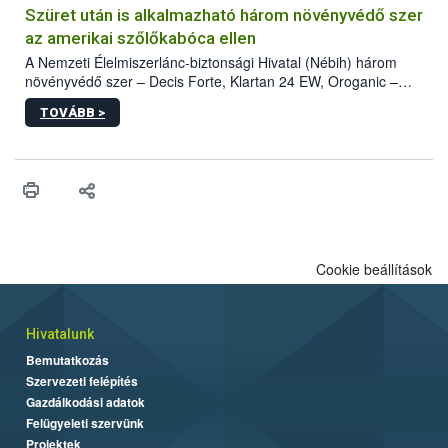
hatósággal is összehangolják a terjedés megállítása érdekében.
Szüret után is alkalmazható három növényvédő szer
az amerikai szőlőkabóca ellen
A Nemzeti Élelmiszerlánc-biztonsági Hivatal (Nébih) három
növényvédő szer – Decis Forte, Klartan 24 EW, Oroganic –
engedélyokiratát módosította, így azok a szüretet követően,
TOVÁBB >
egészen a vesszőérettség (BBCH 91) stádiumáig
felhasználhatóak a szőlőben. A kiterjesztések célja, hogy a korai
érésű szőlőkben is legyen lehetőség a károsító elleni további
védekezésre. Az Oroganic készítmény kis kiszerelésben kiskerti
felhasználók számára is elérhető és ökológiai termesztésben is
engedélyezett.
Cookie beállítások
Hivatalunk
Bemutatkozás
Szervezeti felépítés
Gazdálkodási adatok
Felügyeleti szervünk
Projektek