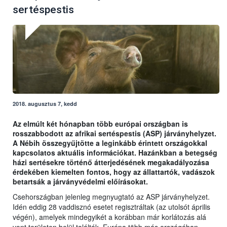
sertéspestis
2018. augusztus 7, kedd
Az elmúlt két hónapban több európai országban is
rosszabbodott az afrikai sertéspestis (ASP) járványhelyzet.
A Nébih összegyűjtötte a leginkább érintett országokkal
kapcsolatos aktuális információkat. Hazánkban a betegség
házi sertésekre történő átterjedésének megakadályozása
érdekében kiemelten fontos, hogy az állattartók, vadászok
betartsák a járványvédelmi előírásokat.
Csehországban jelenleg megnyugtató az ASP járványhelyzet.
Idén eddig 28 vaddisznó esetet regisztráltak (az utolsót április
végén), amelyek mindegyikét a korábban már korlátozás alá