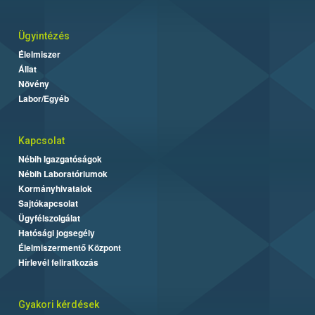
Ügyintézés
Élelmiszer
Állat
Növény
Labor/Egyéb
Kapcsolat
Nébih Igazgatóságok
Nébih Laboratóriumok
Kormányhivatalok
Sajtókapcsolat
Ügyfélszolgálat
Hatósági jogsegély
Élelmiszermentő Központ
Hírlevél feliratkozás
Gyakori kérdések