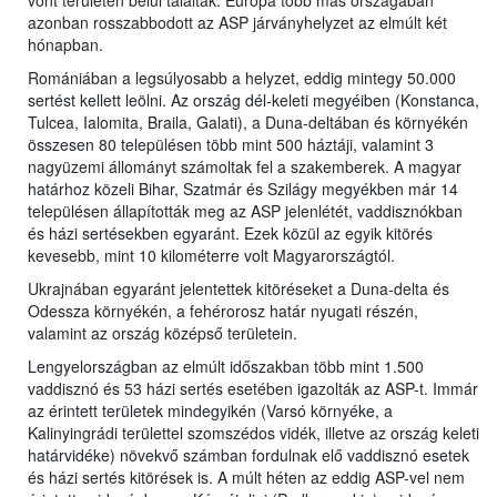
vont területen belül találták. Európa több más országában
azonban rosszabbodott az ASP járványhelyzet az elmúlt két
hónapban.
Romániában a legsúlyosabb a helyzet, eddig mintegy 50.000
sertést kellett leölni. Az ország dél-keleti megyéiben (Konstanca,
Tulcea, Ialomita, Braila, Galati), a Duna-deltában és környékén
összesen 80 településen több mint 500 háztáji, valamint 3
nagyüzemi állományt számoltak fel a szakemberek. A magyar
határhoz közeli Bihar, Szatmár és Szilágy megyékben már 14
településen állapították meg az ASP jelenlétét, vaddisznókban
és házi sertésekben egyaránt. Ezek közül az egyik kitörés
kevesebb, mint 10 kilométerre volt Magyarországtól.
Ukrajnában egyaránt jelentettek kitöréseket a Duna-delta és
Odessza környékén, a fehérorosz határ nyugati részén,
valamint az ország középső területein.
Lengyelországban az elmúlt időszakban több mint 1.500
vaddisznó és 53 házi sertés esetében igazolták az ASP-t. Immár
az érintett területek mindegyikén (Varsó környéke, a
Kalinyingrádi területtel szomszédos vidék, illetve az ország keleti
határvidéke) növekvő számban fordulnak elő vaddisznó esetek
és házi sertés kitörések is. A múlt héten az eddig ASP-vel nem