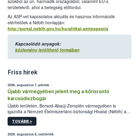
azokból az ún. harmadik országokból, valamint EU-s
területekről, ahol a betegség előfordul.
Az ASP-vel kapcsolatos aktuális és hasznos információk
elérhetőek a Nébih honlapján:
http://portal.nebih.gov.hu/hu/afrikai-sertespestis
Kapcsolódó anyagok:
közlemény letölthető formában
Friss hírek
2026. augusztus 7, péntek
Újabb vármegyében jelent meg a kőrisrontó
karcsúdíszbogár
Újabb területen, Borsod-Abaúj-Zemplén vármegyében is
igazolta a Nemzeti Élelmiszerlánc-biztonsági Hivatal (Nébih) a
kőrisrontó karcsúdíszbogár (Agrilus planipennis) jelenlétét. A
TOVÁBB >
kártevőt nem csak színcsapdában találták meg, de már fertőzött
fában is azonosították. A növényvédelmi szakemberek folytatják
az intenzív felderítést, emellett az intézkedéseket a szlovák
2026. augusztus 6, csütörtök