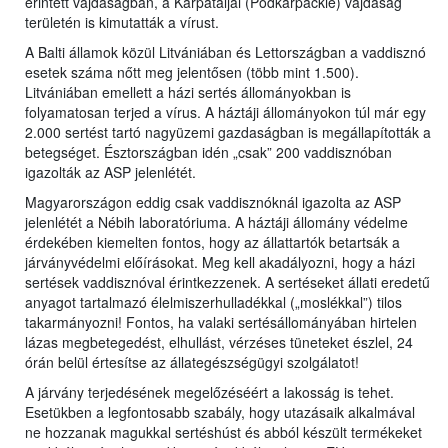
érintett vajdaságban, a Kárpátaljai (Podkarpackie) vajdaság
területén is kimutatták a vírust.
A Balti államok közül Litvániában és Lettországban a vaddisznó
esetek száma nőtt meg jelentősen (több mint 1.500).
Litvániában emellett a házi sertés állományokban is
folyamatosan terjed a vírus. A háztáji állományokon túl már egy
2.000 sertést tartó nagyüzemi gazdaságban is megállapították a
betegséget. Észtországban idén „csak” 200 vaddisznóban
igazolták az ASP jelenlétét.
Magyarországon eddig csak vaddisznóknál igazolta az ASP
jelenlétét a Nébih laboratóriuma. A háztáji állomány védelme
érdekében kiemelten fontos, hogy az állattartók betartsák a
járványvédelmi előírásokat. Meg kell akadályozni, hogy a házi
sertések vaddisznóval érintkezzenek. A sertéseket állati eredetű
anyagot tartalmazó élelmiszerhulladékkal („moslékkal”) tilos
takarmányozni! Fontos, ha valaki sertésállományában hirtelen
lázas megbetegedést, elhullást, vérzéses tüneteket észlel, 24
órán belül értesítse az állategészségügyi szolgálatot!
A járvány terjedésének megelőzéséért a lakosság is tehet.
Esetükben a legfontosabb szabály, hogy utazásaik alkalmával
ne hozzanak magukkal sertéshúst és abból készült termékeket