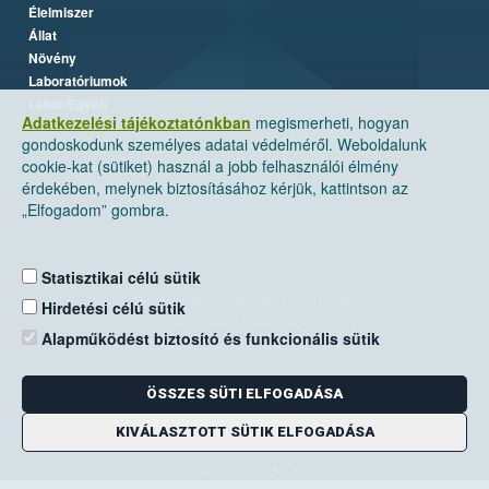
Élelmiszer
Állat
Növény
Laboratóriumok
Labor/Egyéb
Adatkezelési tájékoztatónkban
megismerheti, hogyan
gondoskodunk személyes adatai védelméről. Weboldalunk
cookie-kat (sütiket) használ a jobb felhasználói élmény
érdekében, melynek biztosításához kérjük, kattintson az
„Elfogadom” gombra.
Statisztikai célú sütik
Nemzeti Élelmiszerlánc-biztonsági Hivatal
Hirdetési célú sütik
Cím: 1024 Budapest, Keleti Károly utca. 24.
Alapműködést biztosító és funkcionális sütik
Levelezési cím: 1525 Budapest. Pf. 30.
ÖSSZES SÜTI ELFOGADÁSA
E-mail:
ugyfelszolgalat@nebih.gov.hu
Zöld szám: 06-80/263-244
KIVÁLASZTOTT SÜTIK ELFOGADÁSA
Telefon: 06-1/ 336-9000
Fax: 06-1/336-9479