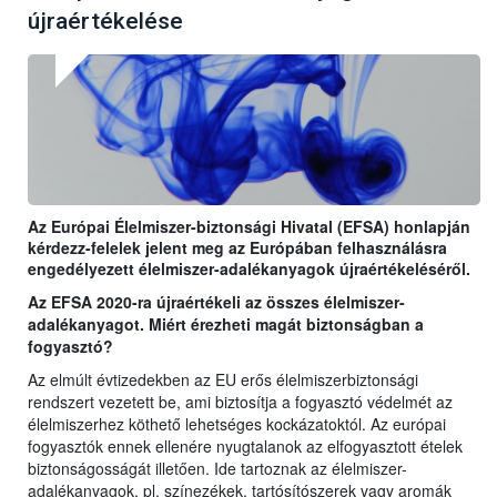
újraértékelése
Az Európai Élelmiszer-biztonsági Hivatal (EFSA) honlapján
kérdezz-felelek jelent meg az Európában felhasználásra
engedélyezett élelmiszer-adalékanyagok újraértékeléséről.
Az EFSA 2020-ra újraértékeli az összes élelmiszer-
adalékanyagot. Miért érezheti magát biztonságban a
fogyasztó?
Az elmúlt évtizedekben az EU erős élelmiszerbiztonsági
rendszert vezetett be, ami biztosítja a fogyasztó védelmét az
élelmiszerhez köthető lehetséges kockázatoktól. Az európai
fogyasztók ennek ellenére nyugtalanok az elfogyasztott ételek
biztonságosságát illetően. Ide tartoznak az élelmiszer-
adalékanyagok, pl. színezékek, tartósítószerek vagy aromák