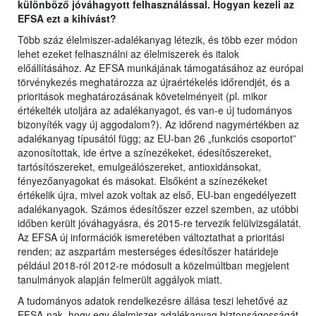
különböző jóváhagyott felhasználással. Hogyan kezeli az
EFSA ezt a kihívást?
Több száz élelmiszer-adalékanyag létezik, és több ezer módon
lehet ezeket felhasználni az élelmiszerek és italok
előállításához. Az EFSA munkájának támogatásához az európai
törvénykezés meghatározza az újraértékelés időrendjét, és a
prioritások meghatározásának követelményeit (pl. mikor
értékelték utoljára az adalékanyagot, és van-e új tudományos
bizonyíték vagy új aggodalom?). Az időrend nagymértékben az
adalékanyag típusától függ; az EU-ban 26 „funkciós csoportot”
azonosítottak, ide értve a színezékeket, édesítőszereket,
tartósítószereket, emulgeálószereket, antioxidánsokat,
fényezőanyagokat és másokat. Elsőként a színezékeket
értékelik újra, mivel azok voltak az első, EU-ban engedélyezett
adalékanyagok. Számos édesítőszer ezzel szemben, az utóbbi
időben került jóváhagyásra, és 2015-re tervezik felülvizsgálatát.
Az EFSA új információk ismeretében változtathat a prioritási
renden; az aszpartám mesterséges édesítőszer határideje
például 2018-ról 2012-re módosult a közelmúltban megjelent
tanulmányok alapján felmerült aggályok miatt.
A tudományos adatok rendelkezésre állása teszi lehetővé az
EFSA-nak, hogy egy élelmiszer-adalékanyag biztonságosságát