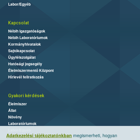
Labor/Egyéb
Kapcsolat
Nébih Igazgatóságok
Nébih Laboratóriumok
Kormányhivatalok
Sajtókapcsolat
Ügyfélszolgálat
Hatósági jogsegély
Élelmiszermentő Központ
Hírlevél feliratkozás
Gyakori kérdések
Élelmiszer
Állat
Növény
Laboratóriumok
Labor/Egyéb
Adatkezelési tájékoztatónkban
megismerheti, hogyan