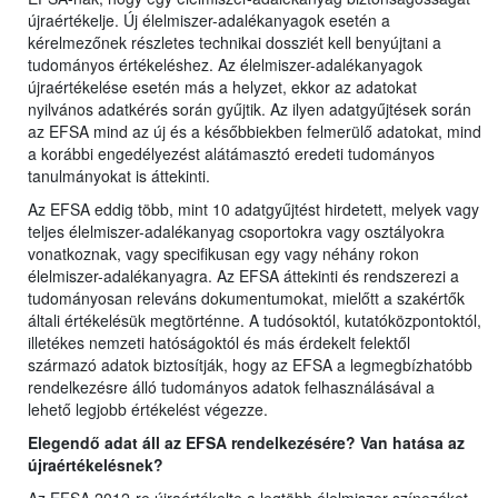
újraértékelje. Új élelmiszer-adalékanyagok esetén a
kérelmezőnek részletes technikai dossziét kell benyújtani a
tudományos értékeléshez. Az élelmiszer-adalékanyagok
újraértékelése esetén más a helyzet, ekkor az adatokat
nyilvános adatkérés során gyűjtik. Az ilyen adatgyűjtések során
az EFSA mind az új és a későbbiekben felmerülő adatokat, mind
a korábbi engedélyezést alátámasztó eredeti tudományos
tanulmányokat is áttekinti.
Az EFSA eddig több, mint 10 adatgyűjtést hirdetett, melyek vagy
teljes élelmiszer-adalékanyag csoportokra vagy osztályokra
vonatkoznak, vagy specifikusan egy vagy néhány rokon
élelmiszer-adalékanyagra. Az EFSA áttekinti és rendszerezi a
tudományosan releváns dokumentumokat, mielőtt a szakértők
általi értékelésük megtörténne. A tudósoktól, kutatóközpontoktól,
illetékes nemzeti hatóságoktól és más érdekelt felektől
származó adatok biztosítják, hogy az EFSA a legmegbízhatóbb
rendelkezésre álló tudományos adatok felhasználásával a
lehető legjobb értékelést végezze.
Elegendő adat áll az EFSA rendelkezésére? Van hatása az
újraértékelésnek?