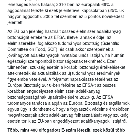
lehetséges káros hatása; 2010-ben az európaiak 66%-a
aggodalmát fejezte ki ezek jelenlétével kapcsolatban (25%-uk
nagyon aggódott). 2005-tel szemben ez 5 pontos növekedést
jelentett.
Az EU-ban jelenleg használt összes élelmiszer-adalékanyag
biztonságát értékelte az EFSA, illetve annak elődje, az
élelmiszerekkel foglalkozó tudományos bizottság (Scientific
Committee on Food, SCF), és csak akkor szerepelnek a
jóváhagyott adalékanyagok hivatalos uniós listáján, ha humán
egészségi szempontból biztonságosnak tekinthetők. Ezen
túlmenően, szükség esetén a korábbi biztonsági értékeléseket
áttekintették és aktualizálták az új tudományos eredmények
figyelembe vételével. A folyamat naprakésszé tételéhez az
Európai Bizottság 2010-ben felkérte az EFSA-t az összes
korábban engedélyezett élelmiszer- adalékanyag
biztonságosságának újraértékelésére 2020-ig. Az EFSA
tudományos tanácsa alapján az Európai Bizottság és tagállamok
együtt úgy is dönthetnek, hogy a fogyasztók védelme érdekében
megváltoztatják adott adalékanyag felhasználását vagy szükség
esetén törlik az EU-ban engedélyezett adalékanyagok listájáról.
Több, mint 400 elfogadott E-szám létezik, ezek közül több