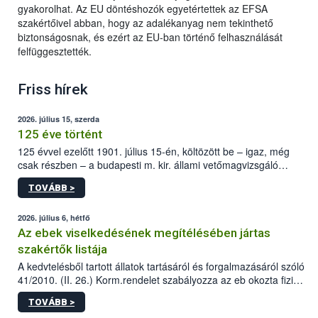
gyakorolhat. Az EU döntéshozók egyetértettek az EFSA
szakértőivel abban, hogy az adalékanyag nem tekinthető
biztonságosnak, és ezért az EU-ban történő felhasználását
felfüggesztették.
Friss hírek
2026. július 15, szerda
125 éve történt
125 évvel ezelőtt 1901. július 15-én, költözött be – igaz, még
csak részben – a budapesti m. kir. állami vetőmagvizsgáló
állomás a Kis Rókus utca 15. szám alatti, Czigler Győző által
TOVÁBB >
tervezett új épületébe.
2026. július 6, hétfő
Az ebek viselkedésének megítélésében jártas
szakértők listája
A kedvtelésből tartott állatok tartásáról és forgalmazásáról szóló
41/2010. (II. 26.) Korm.rendelet szabályozza az eb okozta fizikai
sérülés, illetve ennek veszélye keletkezésekor felmerülő
TOVÁBB >
hatósági feladatokat, valamint a veszélyes eb tartását és annak