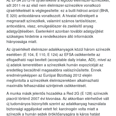
Az EFSA 2012-re újraértékelte a legtöbb élelmiszer-színezéket,
sőt 2011-re az első nem élelmiszer-színezékre vonatkozó
újraértékelését is véglegesítette: ez a butil-hidroxi-anizol (BHA,
E 320) antioxidánsra vonatkozott. A hivatal előrelépett a
megmaradt színezékek, valamint számos tartósítószer,
antioxidáns, viasz, emulgeálószer és zselésítő anyag
adatgyűjtésében. Esetenként azonban további adatgyűjtést
szükséges hirdetnie a rendelkezésre álló információk
hiányossága miatt.
Az újraértékelt élelmiszer-adalékanyagok közül három színezék
esetében (E 104, E 110, E 124) az EFSA csökkentette az
elfogadható napi bevitelt (acceptable daily intake, ADI), mivel az
új adatok ismeretében a színezékek humán expozícióját az
eredetileg becsültnél magasabbra valószínűsítette. Ennek
eredményeképpen az Európai Bizottság 2012 elején
megfontolta a színezékek élelmiszerekben alkalmazható
maximális felhasználási szintjeinek csökkentését.
A munka másik jelentős hozadéka a Red 2G (E 128) színezék
piacról történő 2007 évi kivonása. Az akkoriban elérhetővé vált
új tudományos bizonyíték szerint az adalékanyag használata
biztonsági aggályokat vetett fel: karcinogén volta miatt a
színezék a humán sejtek örökítőanyagára is káros hatást