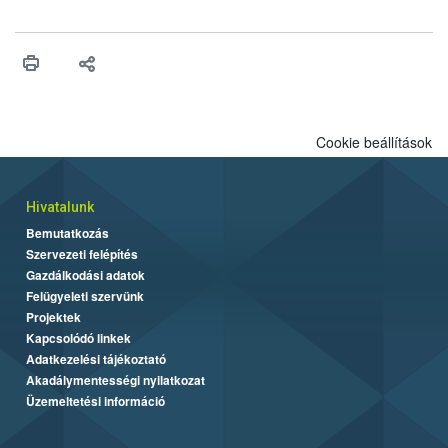
engedélyezését. Ezen eljárások során szükség esetén be kell
vonni az ebek viselkedésének megítélésében jártas szakértőt.
Cookie beállítások
Hivatalunk
Bemutatkozás
Szervezeti felépítés
Gazdálkodási adatok
Felügyeleti szervünk
Projektek
Kapcsolódó linkek
Adatkezelési tájékoztató
Akadálymentességi nyilatkozat
Üzemeltetési információ