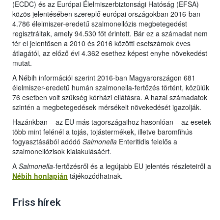
(ECDC) és az Európai Élelmiszerbiztonsági Hatóság (EFSA)
közös jelentésében szereplő európai országokban 2016-ban
4.786 élelmiszer-eredetű szalmonellózis megbetegedést
regisztráltak, amely 94.530 főt érintett. Bár ez a számadat nem
tér el jelentősen a 2010 és 2016 közötti esetszámok éves
átlagától, az előző évi 4.362 esethez képest enyhe növekedést
mutat.
A Nébih információi szerint 2016-ban Magyarországon 681
élelmiszer-eredetű humán szalmonella-fertőzés történt, közülük
76 esetben volt szükség kórházi ellátásra. A hazai számadatok
szintén a megbetegedések mérsékelt növekedését igazolják.
Hazánkban – az EU más tagországaihoz hasonlóan – az esetek
több mint felénél a tojás, tojástermékek, illetve baromfihús
fogyasztásából adódó
Salmonella
Enteritidis felelős a
szalmonellózisok kialakulásáért.
A
Salmonella
-fertőzésről és a legújabb EU jelentés részleteiről a
Nébih honlapján
tájékozódhatnak.
Friss hírek