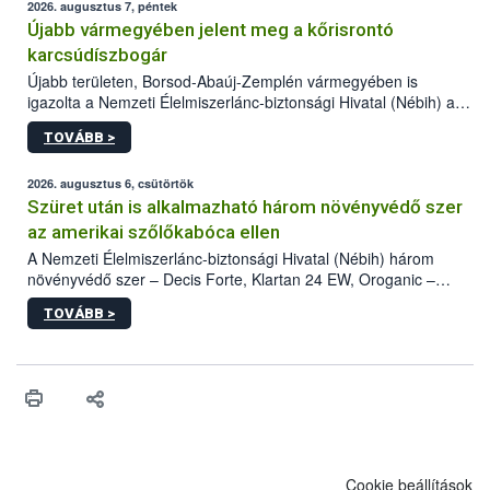
2026. augusztus 7, péntek
Újabb vármegyében jelent meg a kőrisrontó
karcsúdíszbogár
Újabb területen, Borsod-Abaúj-Zemplén vármegyében is
igazolta a Nemzeti Élelmiszerlánc-biztonsági Hivatal (Nébih) a
kőrisrontó karcsúdíszbogár (Agrilus planipennis) jelenlétét. A
TOVÁBB >
kártevőt nem csak színcsapdában találták meg, de már fertőzött
fában is azonosították. A növényvédelmi szakemberek folytatják
az intenzív felderítést, emellett az intézkedéseket a szlovák
2026. augusztus 6, csütörtök
hatósággal is összehangolják a terjedés megállítása érdekében.
Szüret után is alkalmazható három növényvédő szer
az amerikai szőlőkabóca ellen
A Nemzeti Élelmiszerlánc-biztonsági Hivatal (Nébih) három
növényvédő szer – Decis Forte, Klartan 24 EW, Oroganic –
engedélyokiratát módosította, így azok a szüretet követően,
TOVÁBB >
egészen a vesszőérettség (BBCH 91) stádiumáig
felhasználhatóak a szőlőben. A kiterjesztések célja, hogy a korai
érésű szőlőkben is legyen lehetőség a károsító elleni további
védekezésre. Az Oroganic készítmény kis kiszerelésben kiskerti
felhasználók számára is elérhető és ökológiai termesztésben is
engedélyezett.
Cookie beállítások