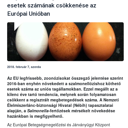
esetek számának csökkenése az
Európai Unióban
2018. február 7, szerda
Az EU legfrissebb, zoonózisokat összegző jelentése szerint
2016-ban enyhén növekedett a szalmonellózishoz köthető
esetek száma az uniós tagállamokban. Ezzel megállt az a
kilenc éve tartó tendencia, melynek során folyamatosan
csökkent a regisztrált megbetegedések száma. A Nemzeti
Élelmiszerlánc-biztonsági Hivatal (Nébih) tapasztalatai
alapján, a
Salmonella
-fertőzések mérsékelt növekedése
hazánkban is megfigyelhető.
Az Európai Betegségmegelőzési és Járványügyi Központ