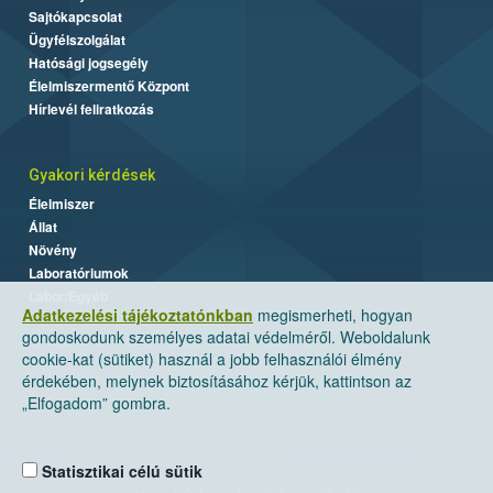
Sajtókapcsolat
Ügyfélszolgálat
Hatósági jogsegély
Élelmiszermentő Központ
Hírlevél feliratkozás
Gyakori kérdések
Élelmiszer
Állat
Növény
Laboratóriumok
Labor/Egyéb
Adatkezelési tájékoztatónkban
megismerheti, hogyan
gondoskodunk személyes adatai védelméről. Weboldalunk
cookie-kat (sütiket) használ a jobb felhasználói élmény
érdekében, melynek biztosításához kérjük, kattintson az
„Elfogadom” gombra.
Statisztikai célú sütik