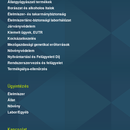
Állatgyógyászati termékek
Borászat és alkoholos italok
Élelmiszer- és takarmánybiztonság
Élelmiszerlánc-biztonsági laborhálózat
Járványvédelem
Kiemelt ügyek, EUTR
Kockázatkezelés
Mezőgazdasági genetikai erőforrások
Növényvédelem
Nyilvántartási és Felügyeleti Díj
Rendszerszervezés és felügyelet
Termékpálya-ellenőrzés
Ügyintézés
Élelmiszer
Állat
Növény
Labor/Egyéb
Kapcsolat