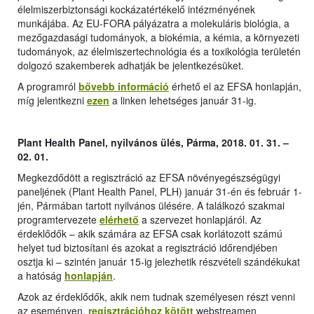
élelmiszerbiztonsági kockázatértékelő intézményének
munkájába. Az EU-FORA pályázatra a molekuláris biológia, a
mezőgazdasági tudományok, a biokémia, a kémia, a környezeti
tudományok, az élelmiszertechnológia és a toxikológia területén
dolgozó szakemberek adhatják be jelentkezésüket.
A programról
bővebb információ
érhető el az EFSA honlapján,
míg jelentkezni
ezen
a linken lehetséges január 31-ig.
Plant Health Panel, nyilvános ülés, Párma, 2018. 01. 31. –
02. 01.
Megkezdődött a regisztráció az EFSA növényegészségügyi
paneljének (Plant Health Panel, PLH) január 31-én és február 1-
jén, Pármában tartott nyilvános ülésére. A találkozó szakmai
programtervezete
elérhető
a szervezet honlapjáról. Az
érdeklődők – akik számára az EFSA csak korlátozott számú
helyet tud biztosítani és azokat a regisztráció időrendjében
osztja ki – szintén január 15-ig jelezhetik részvételi szándékukat
a hatóság
honlapján
.
Azok az érdeklődők, akik nem tudnak személyesen részt venni
az eseményen,
regisztrációhoz kötött
webstreamen