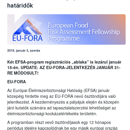
határidők
2018. január 3, szerda
Két EFSA-program regisztrációs „ablaka” is lezárul január
15-én. UPDATE: AZ EU-FORA-JELENTKEZÉS JANUÁR 31-
RE MÓDOSULT!
EU-FORA
Az Európai Élelmiszerbiztonsági Hatóság (EFSA) január
közepéig hirdette meg az EU-FORA nevű ösztöndíjára való
jelentkezést. A kezdeményezés a pályájuk elején és közepén
járó kutatók számára ad tapasztalatszerzési lehetőséget az
élelmiszerbiztonsági kockázatértékelés területén.
A programban részt vevő ösztöndíjasok egy 12 hónapos
periódus idejére kapcsolódnak be egy másik európai ország