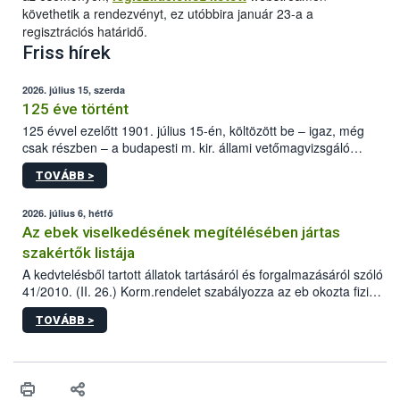
követhetik a rendezvényt, ez utóbbira január 23-a a
regisztrációs határidő.
Friss hírek
2026. július 15, szerda
125 éve történt
125 évvel ezelőtt 1901. július 15-én, költözött be – igaz, még
csak részben – a budapesti m. kir. állami vetőmagvizsgáló
állomás a Kis Rókus utca 15. szám alatti, Czigler Győző által
TOVÁBB >
tervezett új épületébe.
2026. július 6, hétfő
Az ebek viselkedésének megítélésében jártas
szakértők listája
A kedvtelésből tartott állatok tartásáról és forgalmazásáról szóló
41/2010. (II. 26.) Korm.rendelet szabályozza az eb okozta fizikai
sérülés, illetve ennek veszélye keletkezésekor felmerülő
TOVÁBB >
hatósági feladatokat, valamint a veszélyes eb tartását és annak
engedélyezését. Ezen eljárások során szükség esetén be kell
vonni az ebek viselkedésének megítélésében jártas szakértőt.