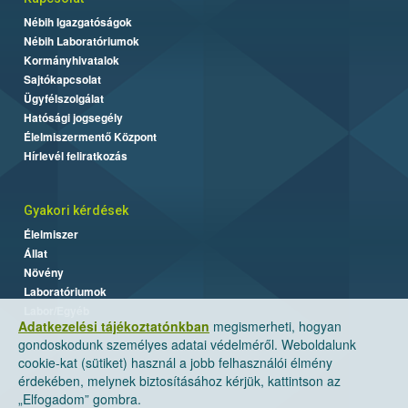
Nébih Igazgatóságok
Nébih Laboratóriumok
Kormányhivatalok
Sajtókapcsolat
Ügyfélszolgálat
Hatósági jogsegély
Élelmiszermentő Központ
Hírlevél feliratkozás
Gyakori kérdések
Élelmiszer
Állat
Növény
Laboratóriumok
Labor/Egyéb
Adatkezelési tájékoztatónkban
megismerheti, hogyan
gondoskodunk személyes adatai védelméről. Weboldalunk
cookie-kat (sütiket) használ a jobb felhasználói élmény
érdekében, melynek biztosításához kérjük, kattintson az
„Elfogadom” gombra.