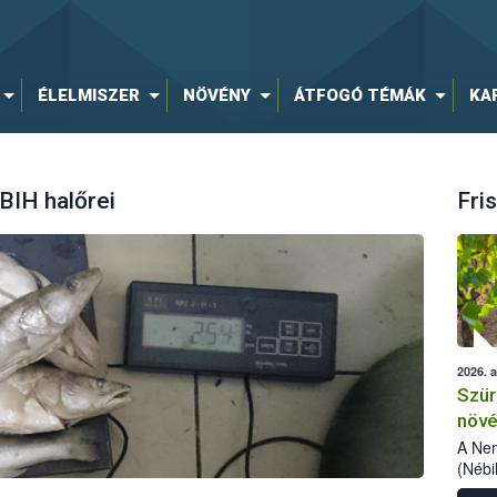
ÉLELMISZER
NÖVÉNY
ÁTFOGÓ TÉMÁK
KA
BIH halőrei
Fris
2026. 
Szür
növé
szől
A Nem
(Nébi
Klart