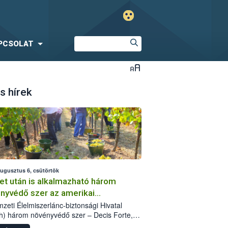
PCSOLAT
s hírek
augusztus 6, csütörtök
et után is alkalmazható három
nyvédő szer az amerikai
őkabóca ellen
zeti Élelmiszerlánc-biztonsági Hivatal
h) három növényvédő szer – Decis Forte,
an 24 EW, Oroganic – engedélyokiratát