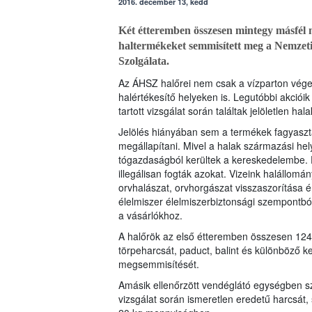
2016. december 13, kedd
Két étteremben összesen mintegy másfél má
haltermékeket semmisített meg a Nemzeti 
Szolgálata.
Az ÁHSZ halőrei nem csak a vízparton vég
halértékesítő helyeken is. Legutóbbi akció
tartott vizsgálat során találtak jelöletlen ha
Jelölés hiányában sem a termékek fagyaszt
megállapítani. Mivel a halak származási hel
tógazdaságból kerültek a kereskedelembe. 
illegálisan fogták azokat. Vizeink halállo
orvhalászat, orvhorgászat visszaszorítása 
élelmiszer élelmiszerbiztonsági szempontból
a vásárlókhoz.
A halőrök az első étteremben összesen 124 k
törpeharcsát, paduct, balint és különböző ke
megsemmisítését.
Amásik ellenőrzött vendéglátó egységben szi
vizsgálat során ismeretlen eredetű harcsát,