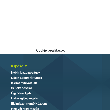
Cookie beállítások
Kapcsolat
Nébih Igazgatóságok
Nébih Laboratóriumok
Kormányhivatalok
Sajtókapcsolat
Ügyfélszolgálat
Hatósági jogsegély
Élelmiszermentő Központ
Hírlevél feliratkozás