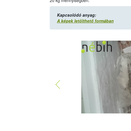
20 kg mennyiségben.
Kapcsolódó anyag:
A képek letölthető formában