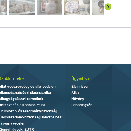
Szakterületek
Ügyintézés
Állat-egészségügy és állatvédelem
Élelmiszer
Állategészségügyi diagnosztika
Állat
Állatgyógyászati termékek
Növény
Borászat és alkoholos italok
Labor/Egyéb
Élelmiszer- és takarmánybiztonság
Élelmiszerlánc-biztonsági laborhálózat
Járványvédelem
Kiemelt ügyek, EUTR