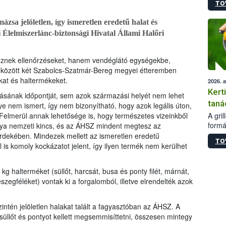
TO
módos
egész
zsa jelöletlen, így ismeretlen eredetű halat és
felha
Élelmiszerlánc-biztonsági Hivatal Állami Halőri
célja
lehet
Az Or
eznek ellenőrzéseket, hanem vendéglátó egységekbe,
felha
ik között két Szabolcs-Szatmár-Bereg megyei étteremben
terme
lakat és haltermékeket.
2026. 
Kert
ásának időpontját, sem azok származási helyét nem lehet
taná
ye nem ismert, így nem bizonyítható, hogy azok legális úton,
A gri
Felmerül annak lehetősége is, hogy természetes vizeinkből
formá
mánya nemzeti kincs, és az ÁHSZ mindent megtesz az
romlá
érdekében. Mindezek mellett az ismeretlen eredetű
TO
szapo
 is komoly kockázatot jelent, így ilyen termék nem kerülhet
sütög
techni
g halterméket (süllőt, harcsát, busa és ponty filét, márnát,
alapa
szegféléket) vontak ki a forgalomból, illetve elrendelték azok
higié
hőkez
tárol
ntén jelöletlen halakat talált a fagyasztóban az ÁHSZ. A
Hivat
 süllőt és pontyot kellett megsemmisíttetni, összesen mintegy
a biz