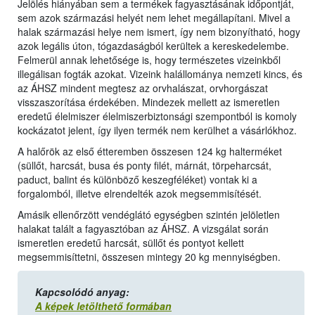
Jelölés hiányában sem a termékek fagyasztásának időpontját,
sem azok származási helyét nem lehet megállapítani. Mivel a
halak származási helye nem ismert, így nem bizonyítható, hogy
azok legális úton, tógazdaságból kerültek a kereskedelembe.
Felmerül annak lehetősége is, hogy természetes vizeinkből
illegálisan fogták azokat. Vizeink halállománya nemzeti kincs, és
az ÁHSZ mindent megtesz az orvhalászat, orvhorgászat
visszaszorítása érdekében. Mindezek mellett az ismeretlen
eredetű élelmiszer élelmiszerbiztonsági szempontból is komoly
kockázatot jelent, így ilyen termék nem kerülhet a vásárlókhoz.
A halőrök az első étteremben összesen 124 kg halterméket
(süllőt, harcsát, busa és ponty filét, márnát, törpeharcsát,
paduct, balint és különböző keszegféléket) vontak ki a
forgalomból, illetve elrendelték azok megsemmisítését.
Amásik ellenőrzött vendéglátó egységben szintén jelöletlen
halakat talált a fagyasztóban az ÁHSZ. A vizsgálat során
ismeretlen eredetű harcsát, süllőt és pontyot kellett
megsemmisíttetni, összesen mintegy 20 kg mennyiségben.
Kapcsolódó anyag:
A képek letölthető formában