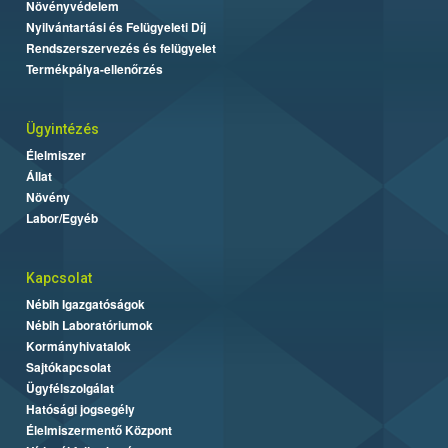
Növényvédelem
Nyilvántartási és Felügyeleti Díj
Rendszerszervezés és felügyelet
Termékpálya-ellenőrzés
Ügyintézés
Élelmiszer
Állat
Növény
Labor/Egyéb
Kapcsolat
Nébih Igazgatóságok
Nébih Laboratóriumok
Kormányhivatalok
Sajtókapcsolat
Ügyfélszolgálat
Hatósági jogsegély
Élelmiszermentő Központ