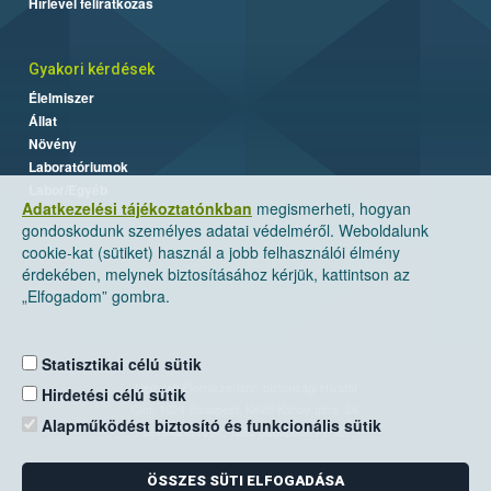
Hírlevél feliratkozás
Gyakori kérdések
Élelmiszer
Állat
Növény
Laboratóriumok
Labor/Egyéb
Adatkezelési tájékoztatónkban
megismerheti, hogyan
gondoskodunk személyes adatai védelméről. Weboldalunk
cookie-kat (sütiket) használ a jobb felhasználói élmény
érdekében, melynek biztosításához kérjük, kattintson az
„Elfogadom” gombra.
Statisztikai célú sütik
Nemzeti Élelmiszerlánc-biztonsági Hivatal
Hirdetési célú sütik
Cím: 1024 Budapest, Keleti Károly utca. 24.
Alapműködést biztosító és funkcionális sütik
Levelezési cím: 1525 Budapest. Pf. 30.
ÖSSZES SÜTI ELFOGADÁSA
E-mail:
ugyfelszolgalat@nebih.gov.hu