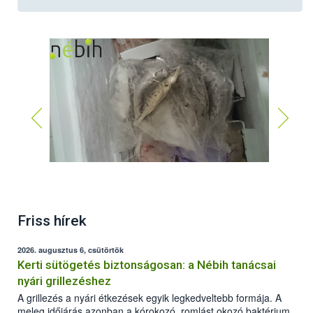
Friss hírek
2026. augusztus 6, csütörtök
Kerti sütögetés biztonságosan: a Nébih tanácsai
nyári grillezéshez
A grillezés a nyári étkezések egyik legkedveltebb formája. A
meleg időjárás azonban a kórokozó, romlást okozó baktériumok