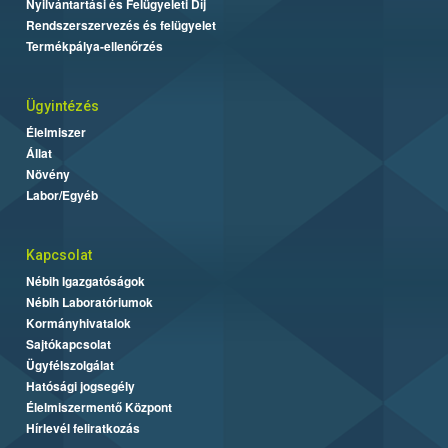
Nyilvántartási és Felügyeleti Díj
Rendszerszervezés és felügyelet
Termékpálya-ellenőrzés
Ügyintézés
Élelmiszer
Állat
Növény
Labor/Egyéb
Kapcsolat
Nébih Igazgatóságok
Nébih Laboratóriumok
Kormányhivatalok
Sajtókapcsolat
Ügyfélszolgálat
Hatósági jogsegély
Élelmiszermentő Központ
Hírlevél feliratkozás