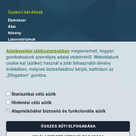
Gyakori kérdések
Élelmiszer
Állat
Növény
Laboratóriumok
Labor/Egyéb
Adatkezelési tájékoztatónkban
megismerheti, hogyan
gondoskodunk személyes adatai védelméről. Weboldalunk
cookie-kat (sütiket) használ a jobb felhasználói élmény
érdekében, melynek biztosításához kérjük, kattintson az
„Elfogadom” gombra.
Statisztikai célú sütik
Nemzeti Élelmiszerlánc-biztonsági Hivatal
Hirdetési célú sütik
Cím: 1024 Budapest, Keleti Károly utca. 24.
Alapműködést biztosító és funkcionális sütik
Levelezési cím: 1525 Budapest. Pf. 30.
ÖSSZES SÜTI ELFOGADÁSA
E-mail:
ugyfelszolgalat@nebih.gov.hu
Zöld szám: 06-80/263-244