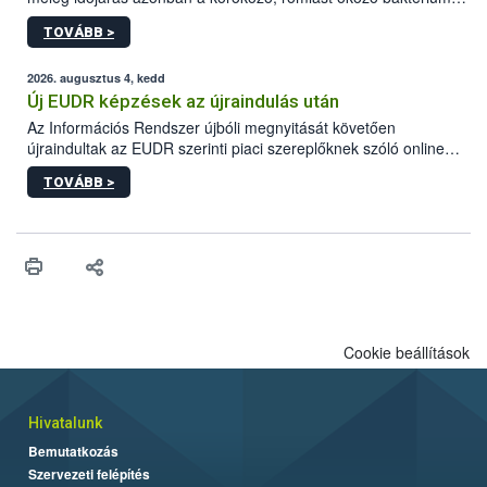
gyorsabb szaporodásának is kedvez. A szabadtéri sütögetés
TOVÁBB >
ezért nem csupán a megfelelő sütési technikáról szól: legalább
ilyen fontos az alapanyagok biztonságos kezelése, az alapvető
higiéniai szabályok betartása, a megfelelő hőkezelés, valamint a
2026. augusztus 4, kedd
maradékok szakszerű tárolása. A Nemzeti Élelmiszerlánc-
Új EUDR képzések az újraindulás után
biztonsági Hivatal (Nébih) Oktatási Programja összegyűjtötte a
Az Információs Rendszer újbóli megnyitását követően
biztonságos grillezés legfontosabb tudnivalóit.
újraindultak az EUDR szerinti piaci szereplőknek szóló online
képzések.
TOVÁBB >
Cookie beállítások
Hivatalunk
Bemutatkozás
Szervezeti felépítés