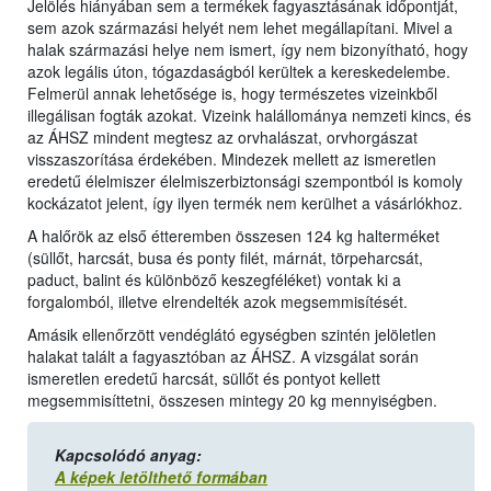
Jelölés hiányában sem a termékek fagyasztásának időpontját,
sem azok származási helyét nem lehet megállapítani. Mivel a
halak származási helye nem ismert, így nem bizonyítható, hogy
azok legális úton, tógazdaságból kerültek a kereskedelembe.
Felmerül annak lehetősége is, hogy természetes vizeinkből
illegálisan fogták azokat. Vizeink halállománya nemzeti kincs, és
az ÁHSZ mindent megtesz az orvhalászat, orvhorgászat
visszaszorítása érdekében. Mindezek mellett az ismeretlen
eredetű élelmiszer élelmiszerbiztonsági szempontból is komoly
kockázatot jelent, így ilyen termék nem kerülhet a vásárlókhoz.
A halőrök az első étteremben összesen 124 kg halterméket
(süllőt, harcsát, busa és ponty filét, márnát, törpeharcsát,
paduct, balint és különböző keszegféléket) vontak ki a
forgalomból, illetve elrendelték azok megsemmisítését.
Amásik ellenőrzött vendéglátó egységben szintén jelöletlen
halakat talált a fagyasztóban az ÁHSZ. A vizsgálat során
ismeretlen eredetű harcsát, süllőt és pontyot kellett
megsemmisíttetni, összesen mintegy 20 kg mennyiségben.
Kapcsolódó anyag:
A képek letölthető formában