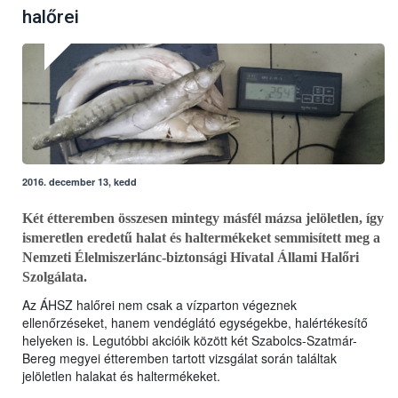
halőrei
2016. december 13, kedd
Két étteremben összesen mintegy másfél mázsa jelöletlen, így
ismeretlen eredetű halat és haltermékeket semmisített meg a
Nemzeti Élelmiszerlánc-biztonsági Hivatal Állami Halőri
Szolgálata.
Az ÁHSZ halőrei nem csak a vízparton végeznek
ellenőrzéseket, hanem vendéglátó egységekbe, halértékesítő
helyeken is. Legutóbbi akcióik között két Szabolcs-Szatmár-
Bereg megyei étteremben tartott vizsgálat során találtak
jelöletlen halakat és haltermékeket.