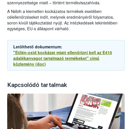
szennyezettsége miatt – történt termékvisszahívás.
A Nébih a kiemelten kockázatos termékek esetében
célellenőrzéseket indít, melynek eredményéről folyamatos,
soron kívüli tájékoztatást nyújt. Az intézkedések tekintetében
egységes, EU-s álláspont várható.
Letölthető dokumentum:
"Etilén-oxid kockázat miatt ellenőrizni kell az E410
adalékanyagot tartalmazó termékeket" című
közlemény (doc)
Kapcsolódó tartalmak