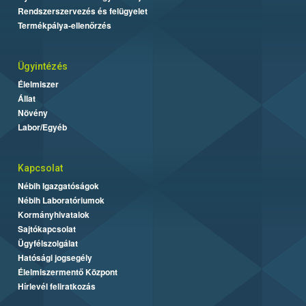
Rendszerszervezés és felügyelet
Termékpálya-ellenőrzés
Ügyintézés
Élelmiszer
Állat
Növény
Labor/Egyéb
Kapcsolat
Nébih Igazgatóságok
Nébih Laboratóriumok
Kormányhivatalok
Sajtókapcsolat
Ügyfélszolgálat
Hatósági jogsegély
Élelmiszermentő Központ
Hírlevél feliratkozás