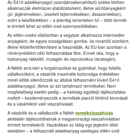
Az E410 adalékanyagot (szentjánoskenyérliszt) széles körben
alkalmazzák élelmiszer-stabilizátorként, illetve sűrítőanyagként
(pl. jégkrémekben, ízesített tejtermékekben, desszertekben),
ezért a későbbiekben – a jelenleg ismerteken túl – több termék
is érintett lehet az etilén-oxid szennyeződésben.
Az etilén-oxidot elsősorban a vegyipar alkalmazza intermedier
anyagként, de egyes országokban gomba- és rovarölő szerként,
illetve felületfertőtlenítésre is használják. Az EU-ban azonban a
növényvédelmi célú felhasználása tilos. Ennek oka, hogy a
hatóanyag rákkeltő, mutagén és reprotoxikus (teratogén).
A Nébih arra kéri a forgalmazókat és gyártókat, hogy felelős
vállalkozóként, a vásárlók maximális biztonsága érdekében
minél előbb ellenőrizzék az általuk felhasználni kívánt E410
adalékanyagot, illetve az azt tartalmazó termékeket. Nem
megfelelőség esetén pedig – a hatóság egyidejű tájékoztatása
mellett – kezdeményezzék a termékek piacról történő kivonását
és a vásárlóktól való visszahívását.
A vásárlók és a vállalkozók a Nébih
termékvisszahívás
aloldalán tájékozódhatnak a magyarországi visszahívásban
érintett termékekről. Hazánkban ez idáig egy jégkrém tétel
esetében – a felhasznált adalékanyag esetleges etilén-oxid