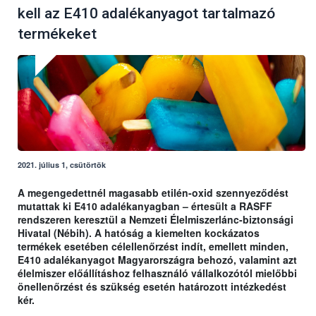
kell az E410 adalékanyagot tartalmazó
termékeket
2021. július 1, csütörtök
A megengedettnél magasabb etilén-oxid szennyeződést
mutattak ki E410 adalékanyagban – értesült a RASFF
rendszeren keresztül a Nemzeti Élelmiszerlánc-biztonsági
Hivatal (Nébih). A hatóság a kiemelten kockázatos
termékek esetében célellenőrzést indít, emellett minden,
E410 adalékanyagot Magyarországra behozó, valamint azt
élelmiszer előállításhoz felhasználó vállalkozótól mielőbbi
önellenőrzést és szükség esetén határozott intézkedést
kér.