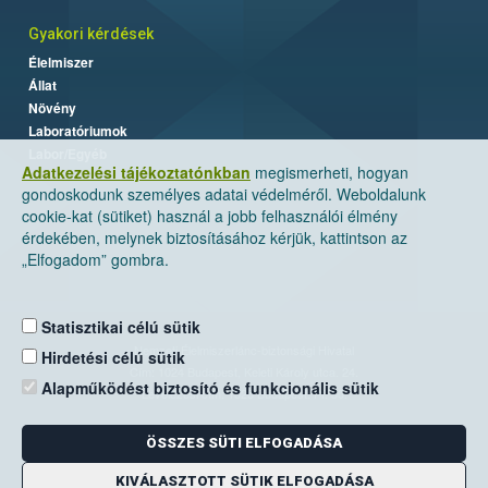
Gyakori kérdések
Élelmiszer
Állat
Növény
Laboratóriumok
Labor/Egyéb
Adatkezelési tájékoztatónkban
megismerheti, hogyan
gondoskodunk személyes adatai védelméről. Weboldalunk
cookie-kat (sütiket) használ a jobb felhasználói élmény
érdekében, melynek biztosításához kérjük, kattintson az
„Elfogadom” gombra.
Statisztikai célú sütik
Nemzeti Élelmiszerlánc-biztonsági Hivatal
Hirdetési célú sütik
Cím: 1024 Budapest, Keleti Károly utca. 24.
Alapműködést biztosító és funkcionális sütik
Levelezési cím: 1525 Budapest. Pf. 30.
ÖSSZES SÜTI ELFOGADÁSA
E-mail:
ugyfelszolgalat@nebih.gov.hu
Zöld szám: 06-80/263-244
KIVÁLASZTOTT SÜTIK ELFOGADÁSA