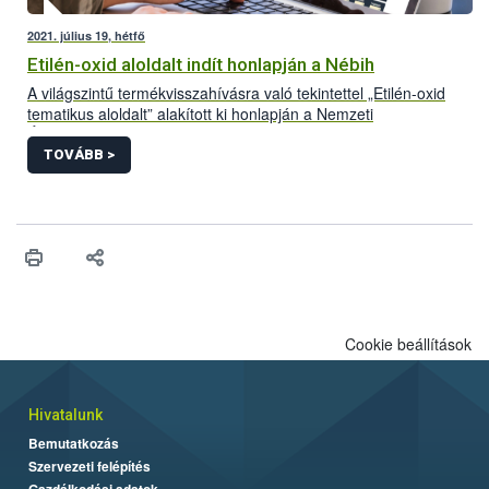
2021. július 19, hétfő
Etilén-oxid aloldalt indít honlapján a Nébih
A világszintű termékvisszahívásra való tekintettel „Etilén-oxid
tematikus aloldalt” alakított ki honlapján a Nemzeti
Élelmiszerlánc-biztonsági Hivatal (Nébih). A folyamatosan
frissülő felületre azok a Magyarországon forgalomba hozott
TOVÁBB >
termékek kerülnek, amelyek bizonyítottan etilén-oxiddal
szennyezett adalékanyag felhasználásával készültek. Az aloldal
létrehozásával az érintett termékek könnyebb azonosítását és
visszagyűjtését segíti a hivatal.
Cookie beállítások
Hivatalunk
Bemutatkozás
Szervezeti felépítés
Gazdálkodási adatok