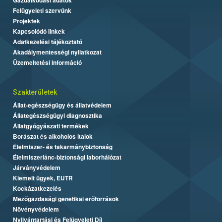
Felügyeleti szervünk
Projektek
Kapcsolódó linkek
Adatkezelési tájékoztató
Akadálymentességi nyilatkozat
Üzemeltetési információ
Szakterületek
Állat-egészségügy és állatvédelem
Állategészségügyi diagnosztika
Állatgyógyászati termékek
Borászat és alkoholos italok
Élelmiszer- és takarmánybiztonság
Élelmiszerlánc-biztonsági laborhálózat
Járványvédelem
Kiemelt ügyek, EUTR
Kockázatkezelés
Mezőgazdasági genetikai erőforrások
Növényvédelem
Nyilvántartási és Felügyeleti Díj