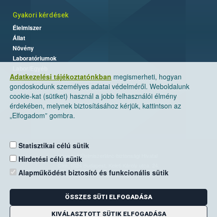
Gyakori kérdések
Élelmiszer
Állat
Növény
Laboratóriumok
Labor/Egyéb
Adatkezelési tájékoztatónkban
megismerheti, hogyan
gondoskodunk személyes adatai védelméről. Weboldalunk
cookie-kat (sütiket) használ a jobb felhasználói élmény
érdekében, melynek biztosításához kérjük, kattintson az
„Elfogadom” gombra.
Statisztikai célú sütik
Nemzeti Élelmiszerlánc-biztonsági Hivatal
Hirdetési célú sütik
Cím: 1024 Budapest, Keleti Károly utca. 24.
Alapműködést biztosító és funkcionális sütik
Levelezési cím: 1525 Budapest. Pf. 30.
ÖSSZES SÜTI ELFOGADÁSA
E-mail:
ugyfelszolgalat@nebih.gov.hu
Zöld szám: 06-80/263-244
KIVÁLASZTOTT SÜTIK ELFOGADÁSA