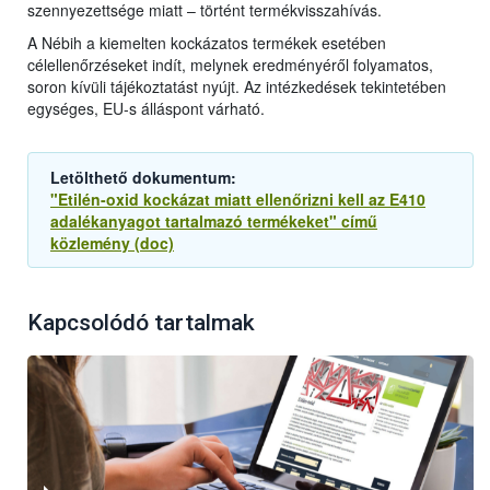
szennyezettsége miatt – történt termékvisszahívás.
A Nébih a kiemelten kockázatos termékek esetében
célellenőrzéseket indít, melynek eredményéről folyamatos,
soron kívüli tájékoztatást nyújt. Az intézkedések tekintetében
egységes, EU-s álláspont várható.
Letölthető dokumentum:
"Etilén-oxid kockázat miatt ellenőrizni kell az E410
adalékanyagot tartalmazó termékeket" című
közlemény (doc)
Kapcsolódó tartalmak