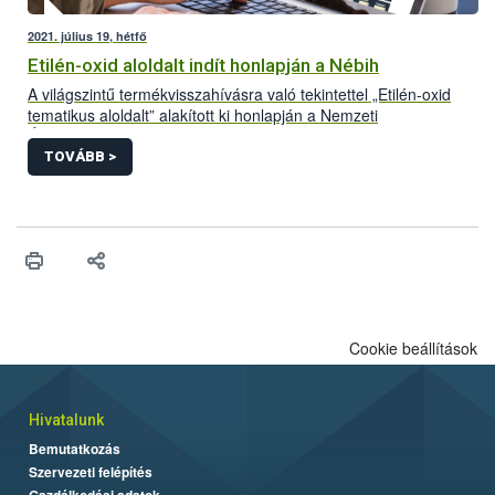
2021. július 19, hétfő
Etilén-oxid aloldalt indít honlapján a Nébih
A világszintű termékvisszahívásra való tekintettel „Etilén-oxid
tematikus aloldalt” alakított ki honlapján a Nemzeti
Élelmiszerlánc-biztonsági Hivatal (Nébih). A folyamatosan
frissülő felületre azok a Magyarországon forgalomba hozott
TOVÁBB >
termékek kerülnek, amelyek bizonyítottan etilén-oxiddal
szennyezett adalékanyag felhasználásával készültek. Az aloldal
létrehozásával az érintett termékek könnyebb azonosítását és
visszagyűjtését segíti a hivatal.
Cookie beállítások
Hivatalunk
Bemutatkozás
Szervezeti felépítés
Gazdálkodási adatok