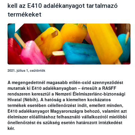
kell az E410 adalékanyagot tartalmazó
termékeket
2021. július 1, csütörtök
A megengedettnél magasabb etilén-oxid szennyeződést
mutattak ki E410 adalékanyagban – értesült a RASFF
rendszeren keresztül a Nemzeti Élelmiszerlánc-biztonsági
Hivatal (Nébih). A hatóság a kiemelten kockázatos
termékek esetében célellenőrzést indít, emellett minden,
E410 adalékanyagot Magyarországra behozó, valamint azt
élelmiszer előállításhoz felhasználó vállalkozótól mielőbbi
önellenőrzést és szükség esetén határozott intézkedést
kér.