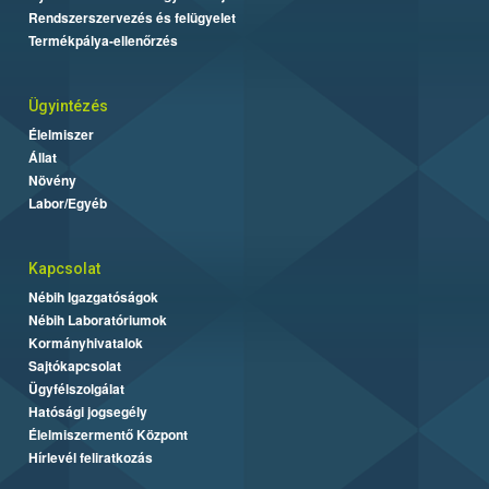
Rendszerszervezés és felügyelet
Termékpálya-ellenőrzés
Ügyintézés
Élelmiszer
Állat
Növény
Labor/Egyéb
Kapcsolat
Nébih Igazgatóságok
Nébih Laboratóriumok
Kormányhivatalok
Sajtókapcsolat
Ügyfélszolgálat
Hatósági jogsegély
Élelmiszermentő Központ
Hírlevél feliratkozás