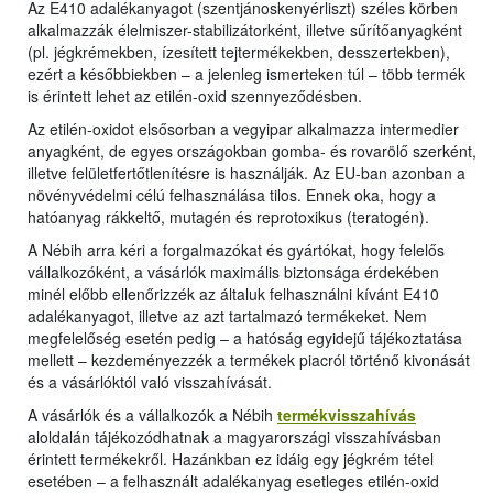
Az E410 adalékanyagot (szentjánoskenyérliszt) széles körben
alkalmazzák élelmiszer-stabilizátorként, illetve sűrítőanyagként
(pl. jégkrémekben, ízesített tejtermékekben, desszertekben),
ezért a későbbiekben – a jelenleg ismerteken túl – több termék
is érintett lehet az etilén-oxid szennyeződésben.
Az etilén-oxidot elsősorban a vegyipar alkalmazza intermedier
anyagként, de egyes országokban gomba- és rovarölő szerként,
illetve felületfertőtlenítésre is használják. Az EU-ban azonban a
növényvédelmi célú felhasználása tilos. Ennek oka, hogy a
hatóanyag rákkeltő, mutagén és reprotoxikus (teratogén).
A Nébih arra kéri a forgalmazókat és gyártókat, hogy felelős
vállalkozóként, a vásárlók maximális biztonsága érdekében
minél előbb ellenőrizzék az általuk felhasználni kívánt E410
adalékanyagot, illetve az azt tartalmazó termékeket. Nem
megfelelőség esetén pedig – a hatóság egyidejű tájékoztatása
mellett – kezdeményezzék a termékek piacról történő kivonását
és a vásárlóktól való visszahívását.
A vásárlók és a vállalkozók a Nébih
termékvisszahívás
aloldalán tájékozódhatnak a magyarországi visszahívásban
érintett termékekről. Hazánkban ez idáig egy jégkrém tétel
esetében – a felhasznált adalékanyag esetleges etilén-oxid