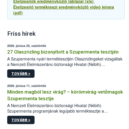
Ételízesítők eredményközlő táblázat (xls)
Ételízesítő termékteszt eredményközlő videó leirata
(pdf)
Friss hírek
2026. június 25, csütörtök
27 Olaszrizling bizonyított a Szupermenta tesztjén
A Szupermenta nyári terméktesztjén Olaszrizlingeket vizsgáltak
a Nemzeti Élelmiszerlánc-biztonsági Hivatal (Nébih)
szakemberei. Összesen 27 bor került „nagyító alá”, melyek az
TOVÁBB >
élelmiszerbiztonsági és -minőségi vizsgálatok, valamint a
jelölés-ellenőrzés szempontjából is megfeleltek. A kedveltségi
vizsgálaton az is kiderült, melyek a kóstolók által
2026. június 11, csütörtök
legkedveltebbnek ítélt Olaszrizlingek.
Minden magból lesz virág? – körömvirág-vetőmagok
Szupermenta tesztje
A Nemzeti Élelmiszerlánc-biztonsági Hivatal (Nébih)
Szupermenta programjának legújabb terméktesztje a
körömvirág-vetőmagokra fókuszált. A hatósági vizsgálatokon a
TOVÁBB >
szakemberek 16 kereskedelmi forgalomban kapható terméket
ellenőriztek. Három vetőmagtétel csírázóképessége nem felelt