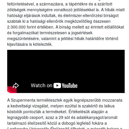
feltüntetésével, a származásra, a tápértékre és a szárított
zöldségek mennyiségére vonatkozó jelölésekkel is. A hibák miatt
hatósági eljárások indultak, és élelmiszer-ellenőrzési bírságot
szabtak ki a hatósági ellenőrök megközelítőleg összesen
2.300.000 forint értékben. A bírság mellett az érintett előállítókat
és forgalmazókat természetesen a jogsértések
megszüntetésére, valamint a jelölési hibák határidőre történő
kijavítására is kötelezték.
A Szupermenta terméktesztek egyik legnépszerűbb mozzanata
a kedveltségi vizsgálat, melyen ezúttal is szakértő és laikus
kóstolók pontozták a termékeket. Értékelésük alapján a
legnagyobb csoport, azaz a 29 sót és adalékanyagot/aromát
tartalmazó ételízesítő közül a dobogó legfelső fokára a
Lacikonyha Univerzális Ételízesítő
állhatott, a második helyen a