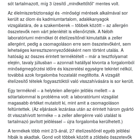
sót tartalmazott, míg 3 ízesítő „mindkettőtől” mentes volt.
Az élelmiszerbiztonsági és -minőségi mérések alkalmával sor
került az ólom és kadmiumtartalom, adalékanyagok
vizsgálatára, de a szakemberek – többek között – az allergén
összetevők nem várt jelenlétét is ellenőrizték. A Nébih
laboratóriumi mérnökei öt ételízesítőnél kimutatták a zeller
allergént, pedig a csomagoláson erre sem összetevőként, sem
lehetséges keresztszennyeződésként nem történt utalás. A
hatóság az összes érintett terméktételt – már a tesztfolyamat
elején, tavaly júliusban – azonnali hatállyal kivonta a forgalomból
minőségmegőrzési időre és kiszerelési egységre tekintet nélkül,
továbbá azok forgalomba hozatalát megtiltotta. A vizsgált
ételízesítő tételek fogyasztóktól való visszahívására is sor került.
Egy terméknél – a helytelen allergén jelölés mellett – a
sótartalommal is probléma volt: a laboratóriumi vizsgálat
magasabb értéket mutatott ki, mint amit a csomagoláson
feltüntettek. (Az eljárások lezárása után az érintett három gyártó
öt visszahívott terméke – a zeller allergénre való utalást is
tartalmazó javított jelöléssel – újra forgalomba kerülhetett.)
A termékek több mint 2/3-ánál, 27 ételízesítőnél egyéb jelölési
hibák is akadtak. Gond volt többek között a zöldség összetevők