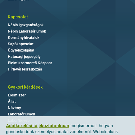
Kapcsolat
Nébih Igazgatóságok
Nébih Laboratóriumok
Kormányhivatalok
Sajtókapcsolat
Ügyfélszolgálat
Hatósági jogsegély
Élelmiszermentő Központ
Hírlevél feliratkozás
Gyakori kérdések
Élelmiszer
Állat
Növény
Laboratóriumok
Labor/Egyéb
Adatkezelési tájékoztatónkban
megismerheti, hogyan
gondoskodunk személyes adatai védelméről. Weboldalunk