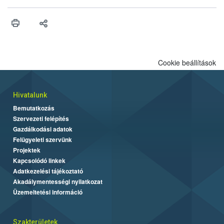
meg a jogszabályi előírásoknak, egy további termék pedig a
tisztasági követelményeknek nem tett eleget. A hatósági
felügyelők mind a négy esetben eljárást indítottak és elrendelték
a termékek forgalomból történő kivonását. A végső rangsor a
kedveltségi és a hatósági vizsgálat összesített eredményei
alapján alakult ki. A teszt a Nébih tordasi fajtakísérleti állomásán
Cookie beállítások
folytatódik a növények fejlődésének nyomonkövetésével.
Hivatalunk
Bemutatkozás
Szervezeti felépítés
Gazdálkodási adatok
Felügyeleti szervünk
Projektek
Kapcsolódó linkek
Adatkezelési tájékoztató
Akadálymentességi nyilatkozat
Üzemeltetési információ
Szakterületek