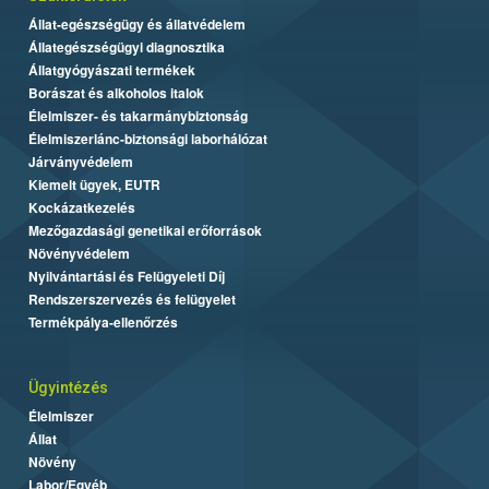
Állat-egészségügy és állatvédelem
Állategészségügyi diagnosztika
Állatgyógyászati termékek
Borászat és alkoholos italok
Élelmiszer- és takarmánybiztonság
Élelmiszerlánc-biztonsági laborhálózat
Járványvédelem
Kiemelt ügyek, EUTR
Kockázatkezelés
Mezőgazdasági genetikai erőforrások
Növényvédelem
Nyilvántartási és Felügyeleti Díj
Rendszerszervezés és felügyelet
Termékpálya-ellenőrzés
Ügyintézés
Élelmiszer
Állat
Növény
Labor/Egyéb