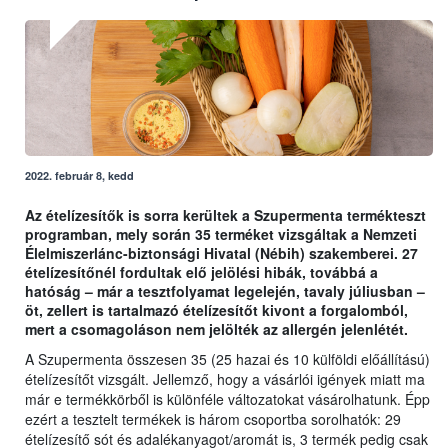
2022. február 8, kedd
Az ételízesítők is sorra kerültek a Szupermenta termékteszt
programban, mely során 35 terméket vizsgáltak a Nemzeti
Élelmiszerlánc-biztonsági Hivatal (Nébih) szakemberei. 27
ételízesítőnél fordultak elő jelölési hibák, továbbá a
hatóság – már a tesztfolyamat legelején, tavaly júliusban –
öt, zellert is tartalmazó ételízesítőt kivont a forgalomból,
mert a csomagoláson nem jelölték az allergén jelenlétét.
A Szupermenta összesen 35 (25 hazai és 10 külföldi előállítású)
ételízesítőt vizsgált. Jellemző, hogy a vásárlói igények miatt ma
már e termékkörből is különféle változatokat vásárolhatunk. Épp
ezért a tesztelt termékek is három csoportba sorolhatók: 29
ételízesítő sót és adalékanyagot/aromát is, 3 termék pedig csak