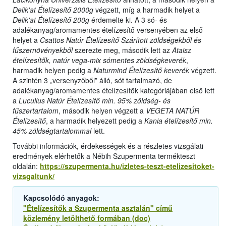
Delik'at Ételízesítő 2000g
végzett, míg a harmadik helyet a
Delik'at Ételízesítő 200g
érdemelte ki. A 3 só- és
adalékanyag/aromamentes ételízesítő versenyében az első
helyet a
Csattos Natúr Ételízesítő Szárított zöldségekből és
fűszernövényekből
szerezte meg, második lett az
Ataisz
ételízesítők, natúr vega-mix sómentes zöldségkeverék
,
harmadik helyen pedig a
Naturmind Ételízesítő keverék
végzett.
A szintén 3 „versenyzőből” álló, sót tartalmazó, de
adalékanyag/aromamentes ételízesítők kategóriájában első lett
a
Lucullus Natúr Ételízesítő min. 95% zöldség- és
fűszertartalom
, második helyen végzett a
VEGETA NATÚR
Ételízesítő
, a harmadik helyezett pedig a
Kania ételízesítő min.
45% zöldségtartalommal
lett.
További információk, érdekességek és a részletes vizsgálati
eredmények elérhetők a Nébih Szupermenta termékteszt
oldalán:
https://szupermenta.hu/izletes-teszt-etelizesitoket-
vizsgaltunk/
Kapcsolódó anyagok:
"Ételízesítők a Szupermenta asztalán" című
közlemény letölthető formában (doc)