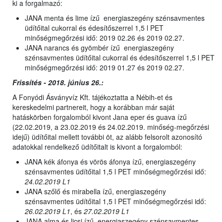
ki a forgalmazó:
JANA menta és lime ízű energiaszegény szénsavmentes
üdítőital cukorral és édesítőszerrel 1,5 l PET
minőségmegőrzési idő: 2019 02.26 és 2019 02.27.
JANA narancs és gyömbér ízű energiaszegény
szénsavmentes üdítőital cukorral és édesítőszerrel 1,5 l PET
minőségmegőrzési idő: 2019 01.27 és 2019 02.27.
Frissítés - 2018. június 26.:
A Fonyódi Ásványvíz Kft. tájékoztatta a Nébih-et és
kereskedelmi partnereit, hogy a korábban már saját
hatáskörben forgalomból kivont Jana eper és guava ízű
(22.02.2019, a 23.02.2019 és 24.02.2019. minőség-megőrzési
idejű) üdítőital mellett további öt, az alább felsorolt azonosító
adatokkal rendelkező üdítőitalt is kivont a forgalomból:
JANA kék áfonya és vörös áfonya ízű, energiaszegény
szénsavmentes üdítőital 1,5 l PET minőségmegőrzési idő:
24.02.2019 L1
JANA szőlő és mirabella ízű, energiaszegény
szénsavmentes üdítőital 1,5 l PET minőségmegőrzési idő:
26.02.2019 L1
, és
27.02.2019 L1
JANA alma és licsi ízű, energiaszegény szénsavmentes