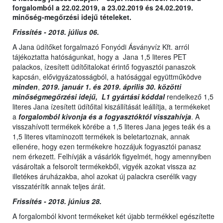
forgalomból a 22.02.2019, a 23.02.2019 és 24.02.2019.
minőség-megőrzési idejű tételeket.
Frissítés - 2018. július 06.
A Jana üdítőket forgalmazó Fonyódi Ásványvíz Kft. arról
tájékoztatta hatóságunkat, hogy a Jana 1,5 literes PET
palackos, ízesített üdítőitalokat érintő fogyasztói panaszok
kapcsán, elővigyázatosságból, a hatósággal együttműködve
minden
,
2019. január 1. és 2019. április 30. közötti
minőségmegőrzési idejű, L1 gyártási kóddal
rendelkező 1,5
literes Jana ízesített üdítőital kiszállítását leállítja, a termékeket
a
forgalomból kivonja és a fogyasztóktól visszahívja
. A
visszahívott termékek körébe a 1,5 literes Jana jeges teák és a
1,5 literes vitaminozott termékek is beletartoznak, annak
ellenére, hogy ezen termékekre hozzájuk fogyasztói panasz
nem érkezett. Felhívják a vásárlók figyelmét, hogy amennyiben
vásároltak a felsorolt termékekből, vigyék azokat vissza az
illetékes áruházakba, ahol azokat új palackra cserélik vagy
visszatérítik annak teljes árát.
Frissítés - 2018. június 28.
A forgalomból kivont termékeket két újabb termékkel egészítette