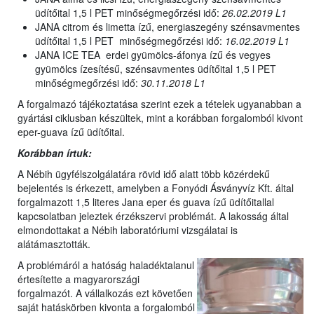
üdítőital 1,5 l PET minőségmegőrzési idő:
26.02.2019 L1
JANA citrom és limetta ízű, energiaszegény szénsavmentes
üdítőital 1,5 l PET minőségmegőrzési idő:
16.02.2019 L1
JANA ICE TEA erdei gyümölcs-áfonya ízű és vegyes
gyümölcs ízesítésű, szénsavmentes üdítőital 1,5 l PET
minőségmegőrzési idő:
30.11.2018 L1
A forgalmazó tájékoztatása szerint ezek a tételek ugyanabban a
gyártási ciklusban készültek, mint a korábban forgalomból kivont
eper-guava ízű üdítőital.
Korábban írtuk:
A Nébih ügyfélszolgálatára rövid idő alatt több közérdekű
bejelentés is érkezett, amelyben a Fonyódi Ásványvíz Kft. által
forgalmazott 1,5 literes Jana eper és guava ízű üdítőitallal
kapcsolatban jeleztek érzékszervi problémát. A lakosság által
elmondottakat a Nébih laboratóriumi vizsgálatai is
alátámasztották.
A problémáról a hatóság haladéktalanul
értesítette a magyarországi
forgalmazót. A vállalkozás ezt követően
saját hatáskörben kivonta a forgalomból