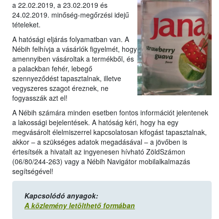
a 22.02.2019, a 23.02.2019 és
24.02.2019. minőség-megőrzési idejű
tételeket.
A hatósági eljárás folyamatban van. A
Nébih felhívja a vásárlók figyelmét, hogy
amennyiben vásároltak a termékből, és
a palackban fehér, lebegő
szennyeződést tapasztalnak, illetve
vegyszeres szagot éreznek, ne
fogyasszák azt el!
A Nébih számára minden esetben fontos információt jelentenek
a lakossági bejelentések. A hatóság kéri, hogy ha egy
megvásárolt élelmiszerrel kapcsolatosan kifogást tapasztalnak,
akkor – a szükséges adatok megadásával – a jövőben is
értesítsék a hivatalt az ingyenesen hívható ZöldSzámon
(06/80/244-263) vagy a Nébih Navigátor mobilalkalmazás
segítségével!
Kapcsolódó anyagok:
A közlemény letölthető formában