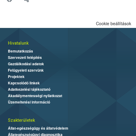
felhasználók számára is elérhető és ökológiai termesztésben is
engedélyezett.
Cookie beállítások
Hivatalunk
Bemutatkozás
Szervezeti felépítés
Gazdálkodási adatok
Felügyeleti szervünk
Projektek
Kapcsolódó linkek
Adatkezelési tájékoztató
Akadálymentességi nyilatkozat
Üzemeltetési információ
Szakterületek
Állat-egészségügy és állatvédelem
Állategészségügyi diagnosztika