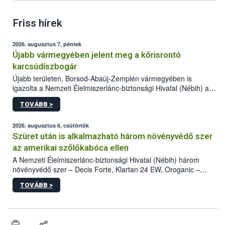
Friss hírek
2026. augusztus 7, péntek
Újabb vármegyében jelent meg a kőrisrontó
karcsúdíszbogár
Újabb területen, Borsod-Abaúj-Zemplén vármegyében is
igazolta a Nemzeti Élelmiszerlánc-biztonsági Hivatal (Nébih) a
kőrisrontó karcsúdíszbogár (Agrilus planipennis) jelenlétét. A
TOVÁBB >
kártevőt nem csak színcsapdában találták meg, de már fertőzött
fában is azonosították. A növényvédelmi szakemberek folytatják
az intenzív felderítést, emellett az intézkedéseket a szlovák
2026. augusztus 6, csütörtök
hatósággal is összehangolják a terjedés megállítása érdekében.
Szüret után is alkalmazható három növényvédő szer
az amerikai szőlőkabóca ellen
A Nemzeti Élelmiszerlánc-biztonsági Hivatal (Nébih) három
növényvédő szer – Decis Forte, Klartan 24 EW, Oroganic –
engedélyokiratát módosította, így azok a szüretet követően,
TOVÁBB >
egészen a vesszőérettség (BBCH 91) stádiumáig
felhasználhatóak a szőlőben. A kiterjesztések célja, hogy a korai
érésű szőlőkben is legyen lehetőség a károsító elleni további
védekezésre. Az Oroganic készítmény kis kiszerelésben kiskerti