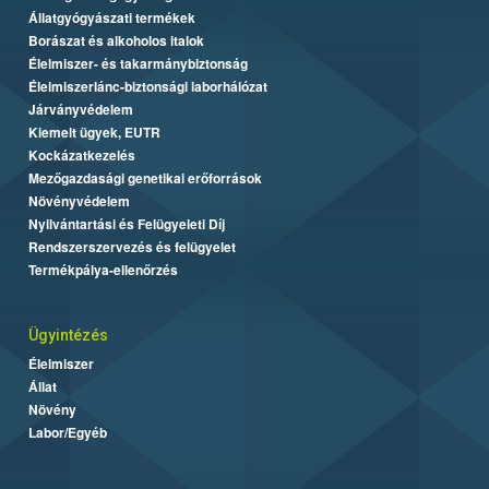
Állatgyógyászati termékek
Borászat és alkoholos italok
Élelmiszer- és takarmánybiztonság
Élelmiszerlánc-biztonsági laborhálózat
Járványvédelem
Kiemelt ügyek, EUTR
Kockázatkezelés
Mezőgazdasági genetikai erőforrások
Növényvédelem
Nyilvántartási és Felügyeleti Díj
Rendszerszervezés és felügyelet
Termékpálya-ellenőrzés
Ügyintézés
Élelmiszer
Állat
Növény
Labor/Egyéb