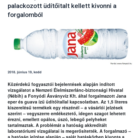
palackozott üdítőitalt kellett kivonni a
forgalomból
2018. június 19, kedd
Közérdekű fogyasztói bejelentések alapján indított
vizsgálatot a Nemzeti Élelmiszerlánc-biztonsági Hivatal
(Nébih) a Fonyódi Ásványvíz Kft. által forgalmazott Jana
eper és guava ízű üdítőitallal kapcsolatban. Az 1,5 literes
kiszerelésű termékek egy részénél – a vásárlói jelzések
szerint – vegyszerre emlékeztető, idegen szagot lehetett
érezni, emellett opálos, úszó, lebegő pelyheket
tartalmaztak. A problémát a hatóság akkreditált
laboratóriumi vizsgálatai is megerősítették. A forgalmazó –
a hatóság jelzése alapján – saját hatáskörben kivonta a