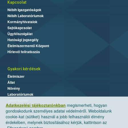
Kapcsolat
Nébih Igazgatóságok
Nébih Laboratóriumok
Kormányhivatalok
Sajtókapcsolat
Ügyfélszolgálat
Hatósági jogsegély
Élelmiszermentő Központ
Hírlevél feliratkozás
Gyakori kérdések
Élelmiszer
Állat
Növény
Laboratóriumok
Labor/Egyéb
Adatkezelési tájékoztatónkban
megismerheti, hogyan
gondoskodunk személyes adatai védelméről. Weboldalunk
cookie-kat (sütiket) használ a jobb felhasználói élmény
érdekében, melynek biztosításához kérjük, kattintson az