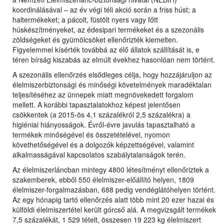
koordinálásával – az év végi téli akció során a friss húst; a
haltermékeket; a pácolt, füstölt nyers vagy főtt
húskészítményeket, az édesipari termékeket és a szezonális
zöldségeket és gyümölcsöket ellenőrizték kiemelten.
Figyelemmel kísérték továbbá az élő állatok szállítását is, e
téren bírság kiszabás az elmúlt évekhez hasonlóan nem történt.
A szezonális ellenőrzés elsődleges célja, hogy hozzájáruljon az
élelmiszerbiztonsági és minőségi követelmények maradéktalan
teljesítéséhez az ünnepek miatt megnövekedett forgalom
mellett. A korábbi tapasztalatokhoz képest jelentősen
csökkentek (a 2015-ös 4,1 százalékról 2,5 százalékra) a
higiéniai hiányosságok. Évről-évre javulás tapasztalható a
termékek minőségével és összetételével, nyomon
követhetőségével és a dolgozók képzettségével, valamint
alkalmasságával kapcsolatos szabálytalanságok terén.
Az élelmiszerláncban mintegy 4800 létesítményt ellenőriztek a
szakemberek, ebből 550 élelmiszer-előállító helyen, 1809
élelmiszer-forgalmazásban, 688 pedig vendéglátóhelyen történt.
Az egy hónapig tartó ellenőrzés alatt több mint 20 ezer hazai és
külföldi élelmiszertétel került górcső alá. A megvizsgált termékek
7,5 százalékát, 1 529 tételt, összesen 19 223 kg élelmiszert