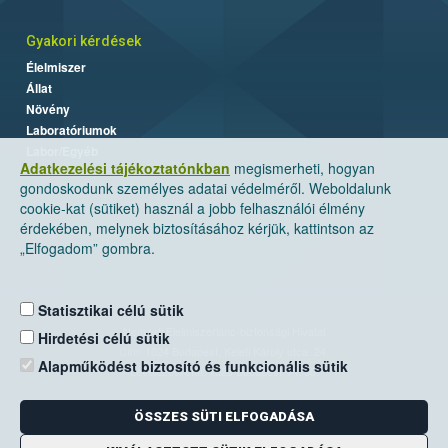
Gyakori kérdések
Élelmiszer
Állat
Növény
Laboratóriumok
Labor/Egyéb
Adatkezelési tájékoztatónkban
megismerheti, hogyan
gondoskodunk személyes adatai védelméről. Weboldalunk
cookie-kat (sütiket) használ a jobb felhasználói élmény
érdekében, melynek biztosításához kérjük, kattintson az
„Elfogadom” gombra.
Statisztikai célú sütik
Nemzeti Élelmiszerlánc-biztonsági Hivatal
Hirdetési célú sütik
Cím: 1024 Budapest, Keleti Károly utca. 24.
Alapműködést biztosító és funkcionális sütik
Levelezési cím: 1525 Budapest. Pf. 30.
ÖSSZES SÜTI ELFOGADÁSA
E-mail:
ugyfelszolgalat@nebih.gov.hu
Zöld szám: 06-80/263-244