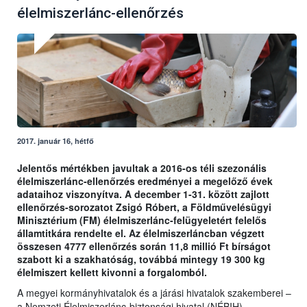
élelmiszerlánc-ellenőrzés
2017. január 16, hétfő
Jelentős mértékben javultak a 2016-os téli szezonális
élelmiszerlánc-ellenőrzés eredményei a megelőző évek
adataihoz viszonyítva. A december 1-31. között zajlott
ellenőrzés-sorozatot Zsigó Róbert, a Földművelésügyi
Minisztérium (FM) élelmiszerlánc-felügyeletért felelős
államtitkára rendelte el. Az élelmiszerláncban végzett
összesen 4777 ellenőrzés során 11,8 millió Ft bírságot
szabott ki a szakhatóság, továbbá mintegy 19 300 kg
élelmiszert kellett kivonni a forgalomból.
A megyei kormányhivatalok és a járási hivatalok szakemberei –
a Nemzeti Élelmiszerlánc-biztonsági hivatal (NÉBIH)