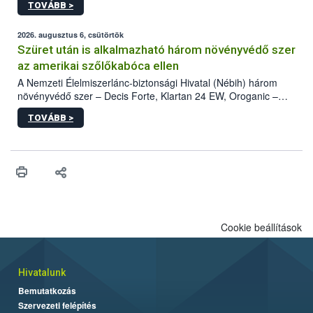
TOVÁBB >
kártevőt nem csak színcsapdában találták meg, de már fertőzött
fában is azonosították. A növényvédelmi szakemberek folytatják
az intenzív felderítést, emellett az intézkedéseket a szlovák
2026. augusztus 6, csütörtök
hatósággal is összehangolják a terjedés megállítása érdekében.
Szüret után is alkalmazható három növényvédő szer
az amerikai szőlőkabóca ellen
A Nemzeti Élelmiszerlánc-biztonsági Hivatal (Nébih) három
növényvédő szer – Decis Forte, Klartan 24 EW, Oroganic –
engedélyokiratát módosította, így azok a szüretet követően,
TOVÁBB >
egészen a vesszőérettség (BBCH 91) stádiumáig
felhasználhatóak a szőlőben. A kiterjesztések célja, hogy a korai
érésű szőlőkben is legyen lehetőség a károsító elleni további
védekezésre. Az Oroganic készítmény kis kiszerelésben kiskerti
felhasználók számára is elérhető és ökológiai termesztésben is
engedélyezett.
Cookie beállítások
Hivatalunk
Bemutatkozás
Szervezeti felépítés