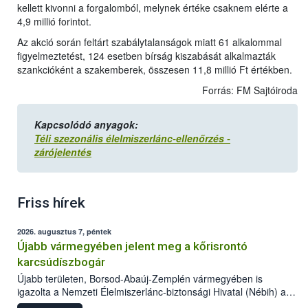
kellett kivonni a forgalomból, melynek értéke csaknem elérte a
4,9 millió forintot.
Az akció során feltárt szabálytalanságok miatt 61 alkalommal
figyelmeztetést, 124 esetben bírság kiszabását alkalmazták
szankcióként a szakemberek, összesen 11,8 millió Ft értékben.
Forrás: FM Sajtóiroda
Kapcsolódó anyagok:
Téli szezonális élelmiszerlánc-ellenőrzés -
zárójelentés
Friss hírek
2026. augusztus 7, péntek
Újabb vármegyében jelent meg a kőrisrontó
karcsúdíszbogár
Újabb területen, Borsod-Abaúj-Zemplén vármegyében is
igazolta a Nemzeti Élelmiszerlánc-biztonsági Hivatal (Nébih) a
kőrisrontó karcsúdíszbogár (Agrilus planipennis) jelenlétét. A