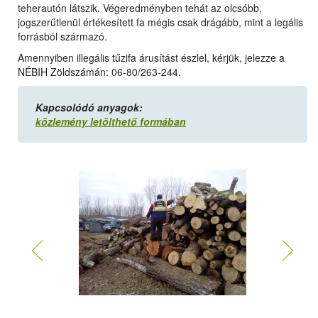
teherautón látszik. Végeredményben tehát az olcsóbb,
jogszerűtlenül értékesített fa mégis csak drágább, mint a legális
forrásból származó.
Amennyiben illegális tűzifa árusítást észlel, kérjük, jelezze a
NÉBIH Zöldszámán: 06-80/263-244.
Kapcsolódó anyagok:
közlemény letölthető formában