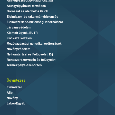
Állategészségügyi diagnosztika
Állatgyógyászati termékek
Borászat és alkoholos italok
Élelmiszer- és takarmánybiztonság
Élelmiszerlánc-biztonsági laborhálózat
Járványvédelem
Kiemelt ügyek, EUTR
Kockázatkezelés
Mezőgazdasági genetikai erőforrások
Növényvédelem
Nyilvántartási és Felügyeleti Díj
Rendszerszervezés és felügyelet
Termékpálya-ellenőrzés
Ügyintézés
Élelmiszer
Állat
Növény
Labor/Egyéb