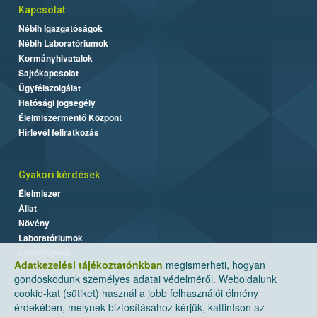
Kapcsolat
Nébih Igazgatóságok
Nébih Laboratóriumok
Kormányhivatalok
Sajtókapcsolat
Ügyfélszolgálat
Hatósági jogsegély
Élelmiszermentő Központ
Hírlevél feliratkozás
Gyakori kérdések
Élelmiszer
Állat
Növény
Laboratóriumok
Labor/Egyéb
Adatkezelési tájékoztatónkban
megismerheti, hogyan
gondoskodunk személyes adatai védelméről. Weboldalunk
cookie-kat (sütiket) használ a jobb felhasználói élmény
érdekében, melynek biztosításához kérjük, kattintson az