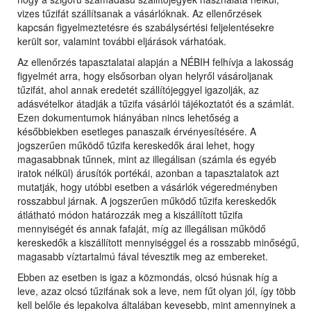
vizes tűzifát szállítsanak a vásárlóknak. Az ellenőrzések
kapcsán figyelmeztetésre és szabálysértési feljelentésekre
került sor, valamint további eljárások várhatóak.
Az ellenőrzés tapasztalatai alapján a NÉBIH felhívja a lakosság
figyelmét arra, hogy elsősorban olyan helyről vásároljanak
tűzifát, ahol annak eredetét szállítójeggyel igazolják, az
adásvételkor átadják a tűzifa vásárlói tájékoztatót és a számlát.
Ezen dokumentumok hiányában nincs lehetőség a
későbbiekben esetleges panaszaik érvényesítésére. A
jogszerűen működő tűzifa kereskedők árai lehet, hogy
magasabbnak tűnnek, mint az illegálisan (számla és egyéb
iratok nélkül) árusítók portékái, azonban a tapasztalatok azt
mutatják, hogy utóbbi esetben a vásárlók végeredményben
rosszabbul járnak. A jogszerűen működő tűzifa kereskedők
átlátható módon határozzák meg a kiszállított tűzifa
mennyiségét és annak fafaját, míg az illegálisan működő
kereskedők a kiszállított mennyiséggel és a rosszabb minőségű,
magasabb víztartalmú fával tévesztik meg az embereket.
Ebben az esetben is igaz a közmondás, olcsó húsnak híg a
leve, azaz olcsó tűzifának sok a leve, nem fűt olyan jól, így több
kell belőle és lepakolva általában kevesebb, mint amennyinek a