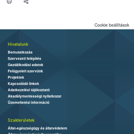
felhasználók számára is elérhető és ökológiai termesztésben is
engedélyezett.
Cookie beállítások
Hivatalunk
Bemutatkozás
Szervezeti felépítés
Gazdálkodási adatok
Felügyeleti szervünk
Projektek
Kapcsolódó linkek
Adatkezelési tájékoztató
Akadálymentességi nyilatkozat
Üzemeltetési információ
Szakterületek
Állat-egészségügy és állatvédelem