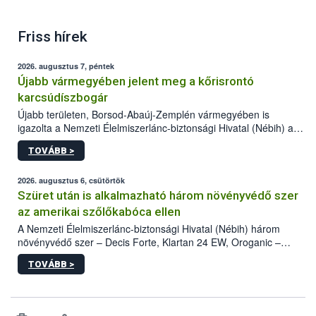
Friss hírek
2026. augusztus 7, péntek
Újabb vármegyében jelent meg a kőrisrontó
karcsúdíszbogár
Újabb területen, Borsod-Abaúj-Zemplén vármegyében is
igazolta a Nemzeti Élelmiszerlánc-biztonsági Hivatal (Nébih) a
kőrisrontó karcsúdíszbogár (Agrilus planipennis) jelenlétét. A
TOVÁBB >
kártevőt nem csak színcsapdában találták meg, de már fertőzött
fában is azonosították. A növényvédelmi szakemberek folytatják
az intenzív felderítést, emellett az intézkedéseket a szlovák
2026. augusztus 6, csütörtök
hatósággal is összehangolják a terjedés megállítása érdekében.
Szüret után is alkalmazható három növényvédő szer
az amerikai szőlőkabóca ellen
A Nemzeti Élelmiszerlánc-biztonsági Hivatal (Nébih) három
növényvédő szer – Decis Forte, Klartan 24 EW, Oroganic –
engedélyokiratát módosította, így azok a szüretet követően,
TOVÁBB >
egészen a vesszőérettség (BBCH 91) stádiumáig
felhasználhatóak a szőlőben. A kiterjesztések célja, hogy a korai
érésű szőlőkben is legyen lehetőség a károsító elleni további
védekezésre. Az Oroganic készítmény kis kiszerelésben kiskerti