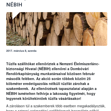
NÉBIH
2017. március 8, szerda
Tűzifa szállítókat ellenőriztek a Nemzeti Élelmiszerlánc-
biztonsági Hivatal (NÉBIH) ellenőrei a Dombóvári
Rendőrkapitányság munkatársaival közösen február
második felében. Az akció során többek között 25
köbméter eredetigazolás nélküli tűzifát zároltak a
szakemberek. Az ellenőrzések tapasztalatai alapján a
NÉBIH ismételten felhívja a lakosság figyelmét, hogy
legyenek körültekintőek tűzifa vásárlásakor!
A zároláson túl a szakemberek több esetben megakadályozták,
hogy a szigorú számadású szállítójegyek használata nélkül,