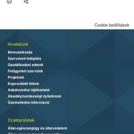
biztonsági Hivatal (Nébih) Oktatási Programja összegyűjtötte a
biztonságos grillezés legfontosabb tudnivalóit.
Cookie beállítások
Hivatalunk
Bemutatkozás
Szervezeti felépítés
Gazdálkodási adatok
Felügyeleti szervünk
Projektek
Kapcsolódó linkek
Adatkezelési tájékoztató
Akadálymentességi nyilatkozat
Üzemeltetési információ
Szakterületek
Állat-egészségügy és állatvédelem