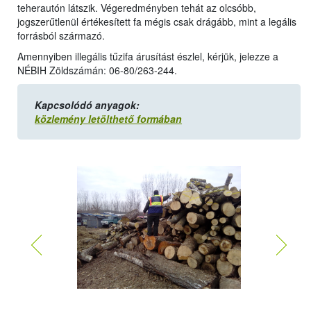
teherautón látszik. Végeredményben tehát az olcsóbb,
jogszerűtlenül értékesített fa mégis csak drágább, mint a legális
forrásból származó.
Amennyiben illegális tűzifa árusítást észlel, kérjük, jelezze a
NÉBIH Zöldszámán: 06-80/263-244.
Kapcsolódó anyagok:
közlemény letölthető formában