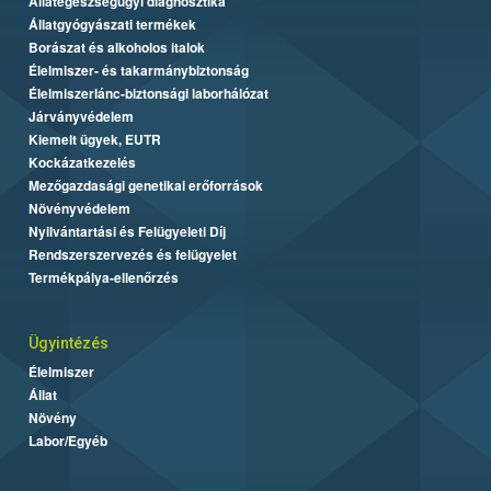
Állategészségügyi diagnosztika
Állatgyógyászati termékek
Borászat és alkoholos italok
Élelmiszer- és takarmánybiztonság
Élelmiszerlánc-biztonsági laborhálózat
Járványvédelem
Kiemelt ügyek, EUTR
Kockázatkezelés
Mezőgazdasági genetikai erőforrások
Növényvédelem
Nyilvántartási és Felügyeleti Díj
Rendszerszervezés és felügyelet
Termékpálya-ellenőrzés
Ügyintézés
Élelmiszer
Állat
Növény
Labor/Egyéb