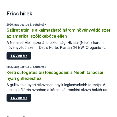
Friss hírek
2026. augusztus 6, csütörtök
Szüret után is alkalmazható három növényvédő szer
az amerikai szőlőkabóca ellen
A Nemzeti Élelmiszerlánc-biztonsági Hivatal (Nébih) három
növényvédő szer – Decis Forte, Klartan 24 EW, Oroganic –
engedélyokiratát módosította, így azok a szüretet követően,
TOVÁBB >
egészen a vesszőérettség (BBCH 91) stádiumáig
felhasználhatóak a szőlőben. A kiterjesztések célja, hogy a korai
érésű szőlőkben is legyen lehetőség a károsító elleni további
2026. augusztus 6, csütörtök
védekezésre. Az Oroganic készítmény kis kiszerelésben kiskerti
Kerti sütögetés biztonságosan: a Nébih tanácsai
felhasználók számára is elérhető és ökológiai termesztésben is
nyári grillezéshez
engedélyezett.
A grillezés a nyári étkezések egyik legkedveltebb formája. A
meleg időjárás azonban a kórokozó, romlást okozó baktériumok
gyorsabb szaporodásának is kedvez. A szabadtéri sütögetés
TOVÁBB >
ezért nem csupán a megfelelő sütési technikáról szól: legalább
ilyen fontos az alapanyagok biztonságos kezelése, az alapvető
higiéniai szabályok betartása, a megfelelő hőkezelés, valamint a
maradékok szakszerű tárolása. A Nemzeti Élelmiszerlánc-