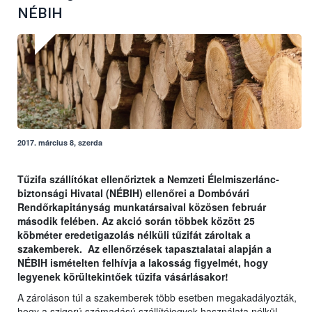
NÉBIH
2017. március 8, szerda
Tűzifa szállítókat ellenőriztek a Nemzeti Élelmiszerlánc-
biztonsági Hivatal (NÉBIH) ellenőrei a Dombóvári
Rendőrkapitányság munkatársaival közösen február
második felében. Az akció során többek között 25
köbméter eredetigazolás nélküli tűzifát zároltak a
szakemberek. Az ellenőrzések tapasztalatai alapján a
NÉBIH ismételten felhívja a lakosság figyelmét, hogy
legyenek körültekintőek tűzifa vásárlásakor!
A zároláson túl a szakemberek több esetben megakadályozták,
hogy a szigorú számadású szállítójegyek használata nélkül,