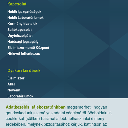
Kapcsolat
Nébih Igazgatóságok
Nébih Laboratóriumok
Kormányhivatalok
Sajtókapcsolat
Ügyfélszolgálat
Hatósági jogsegély
Élelmiszermentő Központ
Hírlevél feliratkozás
Gyakori kérdések
Élelmiszer
Állat
Növény
Laboratóriumok
Labor/Egyéb
Adatkezelési tájékoztatónkban
megismerheti, hogyan
gondoskodunk személyes adatai védelméről. Weboldalunk
cookie-kat (sütiket) használ a jobb felhasználói élmény
érdekében, melynek biztosításához kérjük, kattintson az