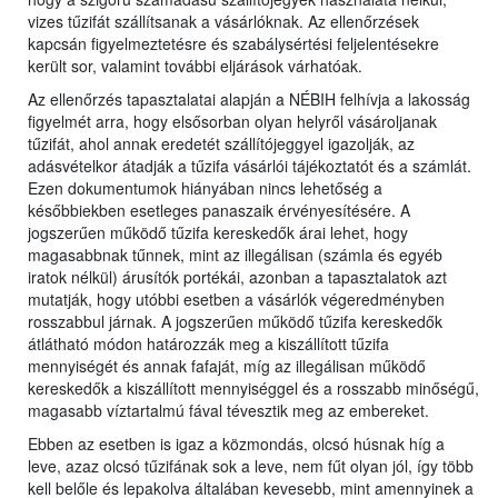
vizes tűzifát szállítsanak a vásárlóknak. Az ellenőrzések
kapcsán figyelmeztetésre és szabálysértési feljelentésekre
került sor, valamint további eljárások várhatóak.
Az ellenőrzés tapasztalatai alapján a NÉBIH felhívja a lakosság
figyelmét arra, hogy elsősorban olyan helyről vásároljanak
tűzifát, ahol annak eredetét szállítójeggyel igazolják, az
adásvételkor átadják a tűzifa vásárlói tájékoztatót és a számlát.
Ezen dokumentumok hiányában nincs lehetőség a
későbbiekben esetleges panaszaik érvényesítésére. A
jogszerűen működő tűzifa kereskedők árai lehet, hogy
magasabbnak tűnnek, mint az illegálisan (számla és egyéb
iratok nélkül) árusítók portékái, azonban a tapasztalatok azt
mutatják, hogy utóbbi esetben a vásárlók végeredményben
rosszabbul járnak. A jogszerűen működő tűzifa kereskedők
átlátható módon határozzák meg a kiszállított tűzifa
mennyiségét és annak fafaját, míg az illegálisan működő
kereskedők a kiszállított mennyiséggel és a rosszabb minőségű,
magasabb víztartalmú fával tévesztik meg az embereket.
Ebben az esetben is igaz a közmondás, olcsó húsnak híg a
leve, azaz olcsó tűzifának sok a leve, nem fűt olyan jól, így több
kell belőle és lepakolva általában kevesebb, mint amennyinek a