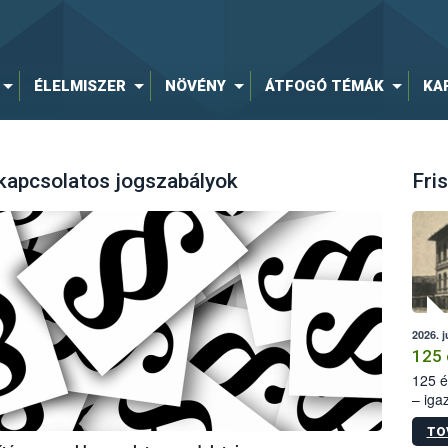
ÉLELMISZER
NÖVÉNY
ÁTFOGÓ TÉMÁK
KA
kapcsolatos jogszabályok
Fris
2026. j
125 
125 é
– iga
állam
TO
15. sz