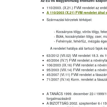
Az EU és Magyarország erdészeti szapor
110/2003. (X.21.) FVM rendelet az erd
A 110/2003 (X.21) FVM rendelet által e
Származási körzetek térképei:
- Kocsányos tölgy, vörös tölgy, feke
- Bükk, kocsánytalan tölgy, cser, m
- Fehérnyár, fehérfûz, mézgás éger,
A rendelet hatálya alá tartozó fajok 
63/2012 (VII.02) VM rendelet 18.3. és 19
40/2004 (IV.7) FVM rendelet a növényfa
106/2003 (IX.16) FVM rendelet a növényf
95/2003 (VIII.14) FVM rendelet a növén
45/2007 (VI.11) FVM rendelet a fásszárú
71/2007 (IV.14) Korm. rendelet a fásszá
A TANÁCS 1999. december 22-i 1999/10
forgalmazásáról
A BIZOTTSÁG 2002. szeptember 6-i 159