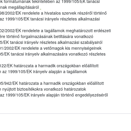
kek formátumának tekintetében az 1999/105/EK tanácsi
ainak megállapításáról
/2002/EK rendelete a hivatalos szervek részéről történő
az 1999/105/EK tanácsi irányelv részletes alkalmazási
2/2002/EK rendelete a tagállamok meghatározott erdészeti
re történő forgalmazásának betiltására vonatkozó
/EK tanácsi irányelv részletes alkalmazási szabályairól
1/2002/EK rendelete a vetőmagok kis mennyiségeinek
5/EK tanácsi irányelv alkalmazására vonatkozó részletes
22/EK határozata a harmadik országokban előállított
n az 1999/105/EK irányelv alapján a tagállamok
942/EK határozata a harmadik országokban előállított
 nyújtott biztosítékokra vonatkozó határozatok
z 1999/105/EK irányelv alapján történő engedélyezéséről