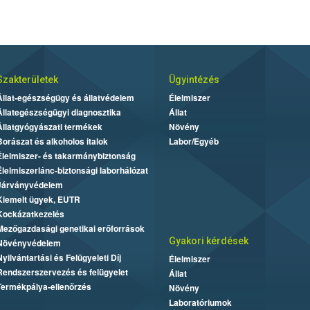
Szakterületek
Ügyintézés
Állat-egészségügy és állatvédelem
Élelmiszer
Állategészségügyi diagnosztika
Állat
Állatgyógyászati termékek
Növény
Borászat és alkoholos italok
Labor/Egyéb
Élelmiszer- és takarmánybiztonság
Élelmiszerlánc-biztonsági laborhálózat
Járványvédelem
Kiemelt ügyek, EUTR
Kockázatkezelés
Mezőgazdasági genetikai erőforrások
Gyakori kérdések
Növényvédelem
Nyilvántartási és Felügyeleti Díj
Élelmiszer
Rendszerszervezés és felügyelet
Állat
Termékpálya-ellenőrzés
Növény
Laboratóriumok