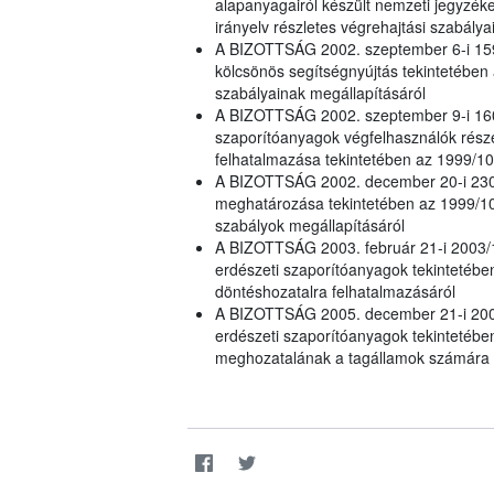
alapanyagairól készült nemzeti jegyzé
irányelv részletes végrehajtási szabály
A BIZOTTSÁG 2002. szeptember 6-i 1598
kölcsönös segítségnyújtás tekintetében 
szabályainak megállapításáról
A BIZOTTSÁG 2002. szeptember 9-i 160
szaporítóanyagok végfelhasználók részé
felhatalmazása tekintetében az 1999/105
A BIZOTTSÁG 2002. december 20-i 230
meghatározása tekintetében az 1999/10
szabályok megállapításáról
A BIZOTTSÁG 2003. február 21-i 2003/1
erdészeti szaporítóanyagok tekintetébe
döntéshozatalra felhatalmazásáról
A BIZOTTSÁG 2005. december 21-i 2005/
erdészeti szaporítóanyagok tekintetében
meghozatalának a tagállamok számára a