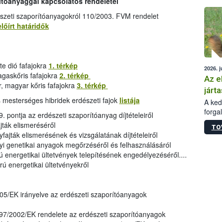
ítóanyaggal kapcsolatos rendeletei
épüle
észeti szaporítóanyagokról 110/2003. FVM rendelet
lőírt határidők
te dió fafajokra
1. térkép
2026. j
agaskőris fafajokra
2. térkép
Az e
 magyar kőris fafajokra
3. térkép
járta
és mesterséges hibridek erdészeti fajok
listája
A kedv
forga
. pontja az erdészeti szaporítóanyag díjtételeiről
Korm.
jták elismeréséről
TO
sérül
ajták elismerésének és vizsgálatának díjtételeiről
felme
yi genetikai anyagok megőrzéséről és felhasználásáról
veszé
 energetikai ültetvények telepítésének engedélyezéséről....
Ezen 
rú energetikai ültetvényekről
vonni
jártas
5/EK irányelve az erdészeti szaporítóanyagok
7/2002/EK rendelete az erdészeti szaporítóanyagok