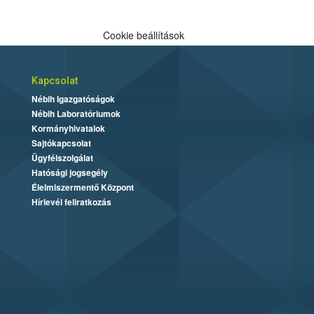
Cookie beállítások
Kapcsolat
Nébih Igazgatóságok
Nébih Laboratóriumok
Kormányhivatalok
Sajtókapcsolat
Ügyfélszolgálat
Hatósági jogsegély
Élelmiszermentő Központ
Hírlevél feliratkozás