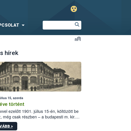
PCSOLAT
s hírek
úlius 15, szerda
éve történt
vvel ezelőtt 1901. július 15-én, költözött be
z, még csak részben – a budapesti m. kir.
i vetőmagvizsgáló állomás a Kis Rókus utca
VÁBB >
ám alatti, Czigler Győző által tervezett új