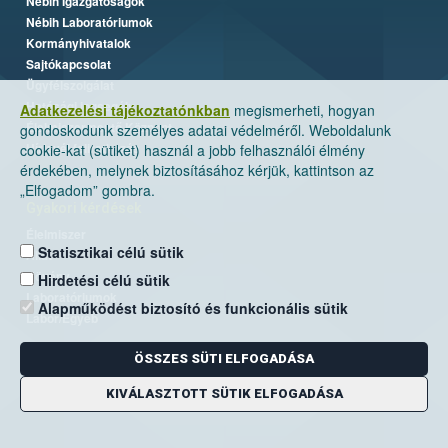
Nébih Igazgatóságok
Nébih Laboratóriumok
Kormányhivatalok
Sajtókapcsolat
Ügyfélszolgálat
Hatósági jogsegély
Adatkezelési tájékoztatónkban
megismerheti, hogyan
Élelmiszermentő Központ
gondoskodunk személyes adatai védelméről. Weboldalunk
Hírlevél feliratkozás
cookie-kat (sütiket) használ a jobb felhasználói élmény
érdekében, melynek biztosításához kérjük, kattintson az
„Elfogadom” gombra.
Gyakori kérdések
Élelmiszer
Statisztikai célú sütik
Állat
Növény
Hirdetési célú sütik
Laboratóriumok
Alapműködést biztosító és funkcionális sütik
Labor/Egyéb
ÖSSZES SÜTI ELFOGADÁSA
KIVÁLASZTOTT SÜTIK ELFOGADÁSA