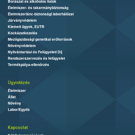
Borászat és alkoholos italok
Élelmiszer- és takarmánybiztonság
Élelmiszerlánc-biztonsági laborhálózat
Járványvédelem
Kiemelt ügyek, EUTR
Kockázatkezelés
Mezőgazdasági genetikai erőforrások
Növényvédelem
Nyilvántartási és Felügyeleti Díj
Rendszerszervezés és felügyelet
Termékpálya-ellenőrzés
Ügyintézés
Élelmiszer
Állat
Növény
Labor/Egyéb
Kapcsolat