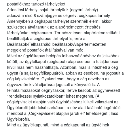
postafiókhoz tartozó tárhelyeket:
értesítési tárhely: saját tárhelyünk (egyéni tárhely)
adószám első 8 számjegye és cégnév: cégkapus tárhely
Amennyiben a cégkapus tárhelyet szeretnék elérni, akkor
szükséges átváltanunk az alapértelmezett értesítési
tárhelyünket cégkapusra. Természetesen alapértelmezettként
beállíthatjuk a cégkapus tárhelyet is, erre a
Beállítások/Felhasználói beállítások/Alapértelmezetten
megjelenő postafiók átállításával van mód.
Mivel az ügyfélkapus belépés felhasználónévhez és jelszóhoz
kötött, az ügyfélkaput (cégkaput) alap esetben a tulajdonoson
kívül más nem használhatja. Azonban, más is intézheti a cég
ügyeit (a saját ügyfélkapujáról), abban az esetben, ha jogosult a
cég képviseletére. Gyakori eset, hogy a cég nevében az
ügyvezetőn kívül eljárásra jogosult a könyvelő is. A
felhatalmazásokat cégnyitáskor, illetve később az úgynevezett
”rendelkezési nyilatkozatokban” lehet megtenni. (A
cégképviselet alapján való ügyintézéshez ki kell választani az
Ügyfélprofil jobb felső sarkában, a név alatt található legördülő
menüből a „Cégképviselet alapján járok el” lehetőséget.; lásd:
Ügyfélprofil).
Mind az ügyfélkapunál, mind a cégkapunál az ügyfélnek