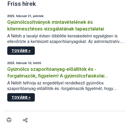
Friss hírek
2025. február 21, péntek
Gyümölcsoltványok mintavételének és
kitermesztéses vizsgálatának tapasztalatai
A Nébih a tavalyi évben többféle kereskedelmi egységben is
ellenőrizte a kertészeti szaporítóanyagokat. Az adminisztratív
szempontú ellenőrzések (származás, jelölés, minőség) mellett a
TOVÁBB >
szakemberek nevelés során is vizsgálták a
gyümölcsoltványokat. Az egész szezonon át tartó ellenőrzés
célja a szabadföldbe kiültetett oltványok fejlődéséről és
2025. február 10, hétfő
minőségéről való információszerzés volt.
Gyümölcs szaporítóanyag-előállítók és -
forgalmazók, figyelem! A gyümölcsfaiskolai
szemlebejelentő beküldésének határideje: február
A Nébih felhívja az engedéllyel rendelkező gyümölcs
szaporítóanyag-előállítók és -forgalmazók figyelmét, hogy
28.
tevékenységüket (évente) február 28-ig szükséges
TOVÁBB >
bejelenteniük a hivatal honlapján elérhető szemlebejelentő
lapon. A cégek és egyéni vállalkozók elektronikus úton intézhetik
a beküldést, a természetes személyek választhatják a postait
utat is, ugyanakkor a gyorsabb ügyintézés érdekében számukra
is ajánlott az űrlapok elektronikus benyújtása.