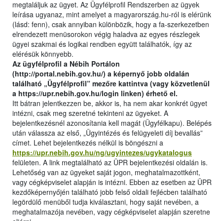
megtaláljuk az ügyet. Az Ügyfélprofil Rendszerben az ügyek
leírása ugyanaz, mint amelyet a magyarország.hu-ról is elérünk
(lásd: fenn), csak annyiban különbözik, hogy a fa-szerkezetben
elrendezett menüsorokon végig haladva az egyes részlegek
ügyei szakmai és logikai rendben együtt találhatók, így az
elérésük könnyebb.
Az ügyfélprofil a Nébih Portálon
(http://portal.nebih.gov.hu/) a képernyő jobb oldalán
található „Ügyfélprofil” mezőre kattintva (vagy közvetlenül
a https://upr.nebih.gov.hu/login linken) érhető el.
Itt bátran jelentkezzen be, akkor is, ha nem akar konkrét ügyet
intézni, csak meg szeretné tekinteni az ügyeket. A
bejelentkezésnél azonosítania kell magát (Ügyfélkapu). Belépés
után válassza az első, „Ügyintézés és felügyeleti díj bevallás”
címet. Lehet bejelentkezés nélkül is böngészni a
https://upr.nebih.gov.hu/ng/ugyintezes/ugykatalogus
felületen. A link megtalálható az ÜPR bejelentkezési oldalán is.
Lehetőség van az ügyeket saját jogon, meghatalmazottként,
vagy cégképviselet alapján is intézni. Ebben az esetben az ÜPR
kezdőképernyőjén található jobb felső oldali fejlécben található
legördülő menüből tudja kiválasztani, hogy saját nevében, a
meghatalmazója nevében, vagy cégképviselet alapján szeretne