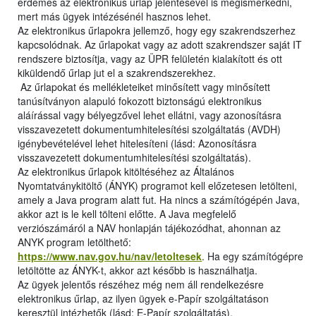
érdemes az elektronikus űrlap jelentésével is megismerkedni,
mert más ügyek intézésénél hasznos lehet.
Az elektronikus űrlapokra jellemző, hogy egy szakrendszerhez
kapcsolódnak. Az űrlapokat vagy az adott szakrendszer saját IT
rendszere biztosítja, vagy az ÜPR felületén kialakított és ott
kiküldendő űrlap jut el a szakrendszerekhez.
Az űrlapokat és mellékleteiket minősített vagy minősített
tanúsítványon alapuló fokozott biztonságú elektronikus
aláírással vagy bélyegzővel lehet ellátni, vagy azonosításra
visszavezetett dokumentumhitelesítési szolgáltatás (AVDH)
igénybevételével lehet hitelesíteni (lásd: Azonosításra
visszavezetett dokumentumhitelesítési szolgáltatás).
Az elektronikus űrlapok kitöltéséhez az Általános
Nyomtatványkitöltő (ÁNYK) programot kell előzetesen letölteni,
amely a Java program alatt fut. Ha nincs a számítógépén Java,
akkor azt is le kell tölteni előtte. A Java megfelelő
verziószámáról a NAV honlapján tájékozódhat, ahonnan az
ANYK program letölthető:
https://www.nav.gov.hu/nav/letoltesek
. Ha egy számítógépre
letöltötte az ÁNYK-t, akkor azt később is használhatja.
Az ügyek jelentős részéhez még nem áll rendelkezésre
elektronikus űrlap, az ilyen ügyek e-Papír szolgáltatáson
keresztül intézhetők (lásd: E-Papír szolgáltatás).