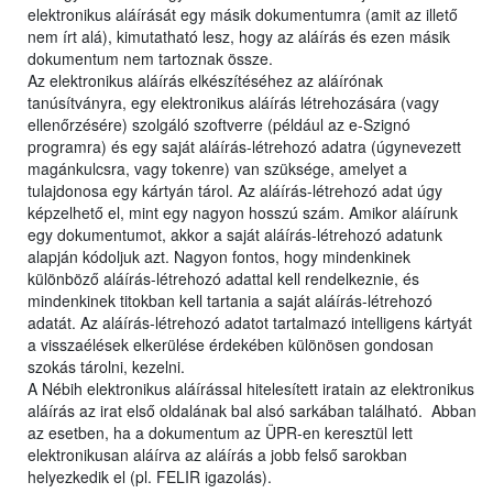
elektronikus aláírását egy másik dokumentumra (amit az illető
nem írt alá), kimutatható lesz, hogy az aláírás és ezen másik
dokumentum nem tartoznak össze.
Az elektronikus aláírás elkészítéséhez az aláírónak
tanúsítványra, egy elektronikus aláírás létrehozására (vagy
ellenőrzésére) szolgáló szoftverre (például az e-Szignó
programra) és egy saját aláírás-létrehozó adatra (úgynevezett
magánkulcsra, vagy tokenre) van szüksége, amelyet a
tulajdonosa egy kártyán tárol. Az aláírás-létrehozó adat úgy
képzelhető el, mint egy nagyon hosszú szám. Amikor aláírunk
egy dokumentumot, akkor a saját aláírás-létrehozó adatunk
alapján kódoljuk azt. Nagyon fontos, hogy mindenkinek
különböző aláírás-létrehozó adattal kell rendelkeznie, és
mindenkinek titokban kell tartania a saját aláírás-létrehozó
adatát. Az aláírás-létrehozó adatot tartalmazó intelligens kártyát
a visszaélések elkerülése érdekében különösen gondosan
szokás tárolni, kezelni.
A Nébih elektronikus aláírással hitelesített iratain az elektronikus
aláírás az irat első oldalának bal alsó sarkában található. Abban
az esetben, ha a dokumentum az ÜPR-en keresztül lett
elektronikusan aláírva az aláírás a jobb felső sarokban
helyezkedik el (pl. FELIR igazolás).