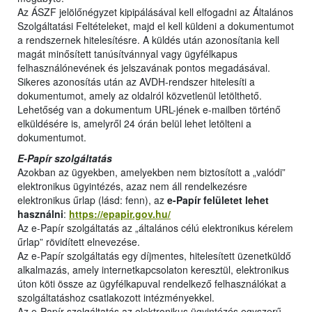
Az ÁSZF jelölőnégyzet kipipálásával kell elfogadni az Általános
Szolgáltatási Feltételeket, majd el kell küldeni a dokumentumot
a rendszernek hitelesítésre. A küldés után azonosítania kell
magát minősített tanúsítvánnyal vagy ügyfélkapus
felhasználónevének és jelszavának pontos megadásával.
Sikeres azonosítás után az AVDH-rendszer hitelesíti a
dokumentumot, amely az oldalról közvetlenül letölthető.
Lehetőség van a dokumentum URL-jének e-mailben történő
elküldésére is, amelyről 24 órán belül lehet letölteni a
dokumentumot.
E-Papír szolgáltatás
Azokban az ügyekben, amelyekben nem biztosított a „valódi”
elektronikus ügyintézés, azaz nem áll rendelkezésre
elektronikus űrlap (lásd: fenn), az
e-Papír felületet
lehet
használni
:
https://epapir.gov.hu/
Az e-Papír szolgáltatás az „általános célú elektronikus kérelem
űrlap” rövidített elnevezése.
Az e-Papír szolgáltatás egy díjmentes, hitelesített üzenetküldő
alkalmazás, amely internetkapcsolaton keresztül, elektronikus
úton köti össze az ügyfélkapuval rendelkező felhasználókat a
szolgáltatáshoz csatlakozott intézményekkel.
Az e-Papír szolgáltatás az elektronikus ügyintézés egyszerű