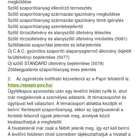
megküldése
Szőlő szaporítóanyag ellenőrző termesztés
Szőlő szaporítóanyag származási igazolvány megküldése
Szőlő szaporítóanyag származási igazolvány tömb igénylés
Szőlő szaporítóanyag szemlebejelentő
Szőlő törzsültetvény és alanyszőlő ültetvény létesítés
Szőlő törzsültetvény és alanyszőlő ültetvény minősítés (5081)
Szőlőiskolai szaporítási jelentés és leltárjelentés
Új C.A.C. gyümölcs szaporító alapanyagtermő állomány (kijelölt
fa/ültetvény) bejelentése (5077)
Új szőlő STANDARD ültetvény bejelentése (5078)
Zöldségpalánta szaporítóanyag éves jelentés
2. Az ügyintézés indítható közvetlenül az e-Papír felületről is:
https://epapir.gov.hu/
Ügyfélkapus azonosítás után egy levélíró felület nyílik ki, ahol
már megjelennek a személyes adataink. Itt témacsoportot és
ügytípust kell választani. A témacsoport ablakba kezdjük el
beírni: Kertészeti szaporítóanyag, ekkor az ügytípusoknál a
fentebb felsorolt ügyek jelennek meg, amelyek közül
kiválaszthatjuk a megfelelőt.
A hivataloknál már csak a Nébih jelenik meg, így ezt kell beírni.
A levélíró felületen rövid üzenetben tájékoztathatjuk a hivatalt a