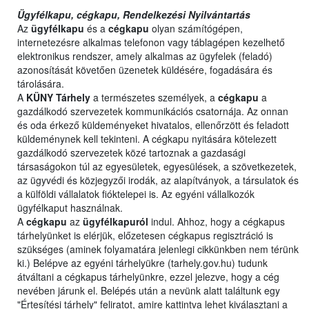
Ügyfélkapu, cégkapu, Rendelkezési Nyilvántartás
Az
ügyfélkapu
és a
cégkapu
olyan számítógépen,
internetezésre alkalmas telefonon vagy táblagépen kezelhető
elektronikus rendszer, amely alkalmas az ügyfelek (feladó)
azonosítását követően üzenetek küldésére, fogadására és
tárolására.
A
KÜNY Tárhely
a természetes személyek, a
cégkapu
a
gazdálkodó szervezetek kommunikációs csatornája. Az onnan
és oda érkező küldeményeket hivatalos, ellenőrzött és feladott
küldeménynek kell tekinteni. A cégkapu nyitására kötelezett
gazdálkodó szervezetek közé tartoznak a gazdasági
társaságokon túl az egyesületek, egyesülések, a szövetkezetek,
az ügyvédi és közjegyzői irodák, az alapítványok, a társulatok és
a külföldi vállalatok fióktelepei is. Az egyéni vállalkozók
ügyfélkaput használnak.
A
cégkapu
az
ügyfélkapuról
indul. Ahhoz, hogy a cégkapus
tárhelyünket is elérjük, előzetesen cégkapus regisztráció is
szükséges (aminek folyamatára jelenlegi cikkünkben nem térünk
ki.) Belépve az egyéni tárhelyükre (tarhely.gov.hu) tudunk
átváltani a cégkapus tárhelyünkre, ezzel jelezve, hogy a cég
nevében járunk el. Belépés után a nevünk alatt találtunk egy
"Értesítési tárhely" feliratot, amire kattintva lehet kiválasztani a