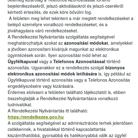
bejelentkezésekről, jelszó-aktiválásokról és jelszó-cserékről
kérhető értesítés, de ezek köre bővülni fog.
A felületen meg lehet tekinteni a már megtett rendelkezéseket a
belépő személyre vonatkozó rendelkezéseket, és a
jóváhagyásra váró rendelkezéseket.
A Rendelkezési Nyilvántartás szolgáltatás segítségével
meghatározhatjuk azokat az
azonosítási módokat
, amelyekkel
a jövőben azonosítani kívánjuk magunkat az elektronikus
ügyintézések során. Ilyen azonosítási mód lehet az
Ügyfélkapuval
vagy a
Telefonos Azonosítással
történő
azonosítás. Ugyanakkor ez a rendelkezés szolgál
bizonyos
elektronikus azonosítási módok letiltására
is, így például az
Ügyfélkapuval történő azonosítás vagy a Telefonos Azonosítás
engedélyezésére vagy kizárására.
Érdemes elolvasni a felületen található tájékoztatót is, ebben
összefoglalják a Rendelkezési Nyilvántartásra vonatkozó
tudnivalókat.
A Rendelkezési Nyilvántartás itt található:
https://rendelkezes.gov.hu
A szolgáltatás segítségével az adminisztrációs terhek jelentősen
csökkennek, a hivatalokkal történő kapcsolattartás
kiszámíthatóbbá, gyorsabbá és hatékonyabbá válik az ügyfél