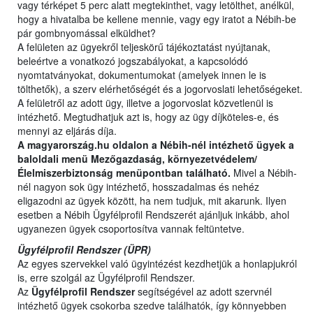
vagy térképet 5 perc alatt megtekinthet, vagy letölthet, anélkül,
hogy a hivatalba be kellene mennie, vagy egy iratot a Nébih-be
pár gombnyomással elküldhet?
A felületen az ügyekről teljeskörű tájékoztatást nyújtanak,
beleértve a vonatkozó jogszabályokat, a kapcsolódó
nyomtatványokat, dokumentumokat (amelyek innen le is
tölthetők), a szerv elérhetőségét és a jogorvoslati lehetőségeket.
A felületről az adott ügy, illetve a jogorvoslat közvetlenül is
intézhető. Megtudhatjuk azt is, hogy az ügy díjköteles-e, és
mennyi az eljárás díja.
A magyarország.hu oldalon a Nébih-nél intézhető ügyek a
baloldali menü Mezőgazdaság, környezetvédelem/
Élelmiszerbiztonság menüpontban található.
Mivel a Nébih-
nél nagyon sok ügy intézhető, hosszadalmas és nehéz
eligazodni az ügyek között, ha nem tudjuk, mit akarunk. Ilyen
esetben a Nébih Ügyfélprofil Rendszerét ajánljuk inkább, ahol
ugyanezen ügyek csoportosítva vannak feltüntetve.
Ügyfélprofil Rendszer (ÜPR)
Az egyes szervekkel való ügyintézést kezdhetjük a honlapjukról
is, erre szolgál az Ügyfélprofil Rendszer.
Az
Ügyfélprofil Rendszer
segítségével az adott szervnél
intézhető ügyek csokorba szedve találhatók, így könnyebben