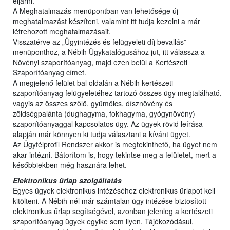
eljárni.
A Meghatalmazás menüpontban van lehetősége új
meghatalmazást készíteni, valamint itt tudja kezelni a már
létrehozott meghatalmazásait.
Visszatérve az „Ügyintézés és felügyeleti díj bevallás”
menüponthoz, a Nébih Ügykatalógusához jut, itt válassza a
Növényi szaporítóanyag, majd ezen belül a Kertészeti
Szaporítóanyag címet.
A megjelenő felület bal oldalán a Nébih kertészeti
szaporítóanyag felügyeletéhez tartozó összes ügy megtalálható,
vagyis az összes szőlő, gyümölcs, dísznövény és
zöldségpalánta (dughagyma, fokhagyma, gyógynövény)
szaporítóanyaggal kapcsolatos ügy. Az ügyek rövid leírása
alapján már könnyen ki tudja választani a kívánt ügyet.
Az Ügyfélprofil Rendszer akkor is megtekinthető, ha ügyet nem
akar intézni. Bátorítom is, hogy tekintse meg a felületet, mert a
későbbiekben még hasznára lehet.
Elektronikus űrlap szolgáltatás
Egyes ügyek elektronikus intézéséhez elektronikus űrlapot kell
kitölteni. A Nébih-nél már számtalan ügy intézése biztosított
elektronikus űrlap segítségével, azonban jelenleg a kertészeti
szaporítóanyag ügyek egyike sem ilyen. Tájékozódásul,