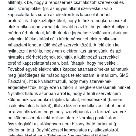
állíthatjuk be, hogy a rendszerhez csatlakozott szervekkel és
piaci szereplőkkel (pl. az egyes állami szervekkel) való
kapcsolattartás során az elektronikus kapcsolattartást
preferáljuk. Tájékoztatjuk őket, hogy tőlünk a megkereséseket
elektronikus úton várhatják, továbbá azt is, hogy minket milyen
módon érhetnek el, küldhetnek e joghatás kiváltására alkalmas,
valamint tájékoztatási célú küldeményeket elektronikusan.
Választani lehet a különböző szervek között. A felületen kell
nyilatkozni arról is, hogy van elektronikus tárhelyünk, és azt
hivatalos elérhetőségnek tekintjük a különböző szervekkel
történő kapcsolattartásban, beállíthatjuk, hogy melyekkel.
Továbbá egyéb elektronikus kapcsolattartási címeket adhatunk
meg (elsődleges és másodlagos telefonszám, e-mail cím, SMS,
Faxszám). Itt is kiválaszthatjuk, hogy mely szerveknek
engedélyezzük, hogy ezen utakon is megkereshessenek minket.
Nyilatkozhatunk azonban arról is, hogy a fenti szervek nem
küldhetnek számunkra tájékoztatókat, értesítéseket (hanem
csak hivatalos iratokat), illetve kizáró rendelkezést lehet tenni
arra vonatkozóan, hogy mely szervtípusok alá tartozó szervek
ne küldhessenek elektronikus úton, kizárólag postai úton
összefoglalót az utólagosan nem bizonyítható tartalmú (pl.
telefonon tett), ügyintézéssel kapcsolatos nyilatkozatokról.
Jelenleg kizárólag a Telefonos Azonosítással történő