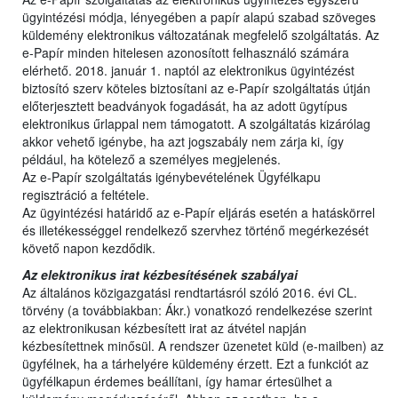
ügyintézési módja, lényegében a papír alapú szabad szöveges
küldemény elektronikus változatának megfelelő szolgáltatás. Az
e-Papír minden hitelesen azonosított felhasználó számára
elérhető. 2018. január 1. naptól az elektronikus ügyintézést
biztosító szerv köteles biztosítani az e-Papír szolgáltatás útján
előterjesztett beadványok fogadását, ha az adott ügytípus
elektronikus űrlappal nem támogatott. A szolgáltatás kizárólag
akkor vehető igénybe, ha azt jogszabály nem zárja ki, így
például, ha kötelező a személyes megjelenés.
Az e-Papír szolgáltatás igénybevételének Ügyfélkapu
regisztráció a feltétele.
Az ügyintézési határidő az e-Papír eljárás esetén a hatáskörrel
és illetékességgel rendelkező szervhez történő megérkezését
követő napon kezdődik.
Az elektronikus irat kézbesítésének szabályai
Az általános közigazgatási rendtartásról szóló 2016. évi CL.
törvény (a továbbiakban: Ákr.) vonatkozó rendelkezése szerint
az elektronikusan kézbesített irat az átvétel napján
kézbesítettnek minősül. A rendszer üzenetet küld (e-mailben) az
ügyfélnek, ha a tárhelyére küldemény érzett. Ezt a funkciót az
ügyfélkapun érdemes beállítani, így hamar értesülhet a