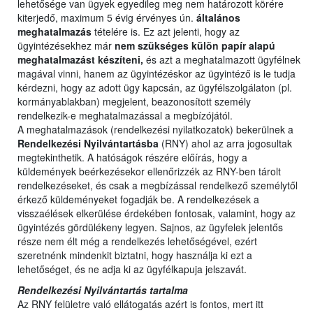
lehetősége van ügyek egyedileg meg nem határozott körére
kiterjedő, maximum 5 évig érvényes ún.
általános
meghatalmazás
tételére is. Ez azt jelenti, hogy az
ügyintézésekhez már
nem szükséges külön papír alapú
meghatalmazást készíteni,
és azt a meghatalmazott ügyfélnek
magával vinni, hanem az ügyintézéskor az ügyintéző is le tudja
kérdezni, hogy az adott ügy kapcsán, az ügyfélszolgálaton (pl.
kormányablakban) megjelent, beazonosított személy
rendelkezik-e meghatalmazással a megbízójától.
A meghatalmazások (rendelkezési nyilatkozatok) bekerülnek a
Rendelkezési Nyilvántartásba
(RNY) ahol az arra jogosultak
megtekinthetik. A hatóságok részére előírás, hogy a
küldemények beérkezésekor ellenőrizzék az RNY-ben tárolt
rendelkezéseket, és csak a megbízással rendelkező személytől
érkező küldeményeket fogadják be. A rendelkezések a
visszaélések elkerülése érdekében fontosak, valamint, hogy az
ügyintézés gördülékeny legyen. Sajnos, az ügyfelek jelentős
része nem élt még a rendelkezés lehetőségével, ezért
szeretnénk mindenkit biztatni, hogy használja ki ezt a
lehetőséget, és ne adja ki az ügyfélkapuja jelszavát.
Rendelkezési Nyilvántartás tartalma
Az RNY felületre való ellátogatás azért is fontos, mert itt