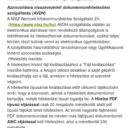
Azonosításra visszavezetett dokumentumhitelesítési
szolgáltatás (AVDH)
A NISZ Nemzeti Infokommunikációs Szolgáltató Zrt.
(
https://www.nisz.hu/hu
) AVDH-szolgáltatás oldalán az
elektronikus aláírással nem rendelkező állampolgárok is
feltölthetnek és hitelesíthetnek dokumentumokat, ezáltal teljes
körűen részt tudnak venni az elektronikus ügyintézésben.
A szolgáltatás használatához tanúsítvánnyal vagy Ügyfélkapuval
történő azonosítás szükséges.
Hitelesítés menete:
A hitelesíteni kívánt fájl kiválasztásához a "Fájl kiválasztása"
mezőbe kattintva, a felugró tallózó ablakban a saját gépéről
kiválaszthatja azt a fájl, amelyen a hitelesítést el szeretné
végezni.
A hitelesítés típusának kiválasztása előtt célszerű tájékozódni
arról, hogy a szervezet, akinek a hitelesített dokumentumot
benyújtja, melyik hitelesítési típust fogadja be. A
Hiteles PDF
típusú eljárással
csak 20 megabyte méretkorlát alatti pdf
típusú fájlokat lehet hitelesíteni. Az ennél nagyobb fájlméretű
PDF dokumentumokat és minden más fájltípusú dokumentumot
ASiC eljárással
kell hitelesíteni, ahol a méretkorlát 200
megabyte.