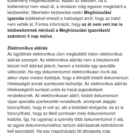
küldemény megérkezéséről. Abban az esetben, ha a
küldeményt nem veszi át, a rendszer még egyszer megkísérli a
kézbesítést. Sikertelen kézbesítés estén
Meghiúsulási
igazolás
küldésével értesíti a hatóságot arról, hogy az iratot
nem vették át. Fontos információ, hogy
az át nem vett irat is
kézbesítettnek minősül a Meghiúsulási igazolástól
számított 5 nap múlva
.
Elektronikus aláírás
Az ügyfélnek elektronikus úton megküldött iraton elektronikus
aláírás szerepel. Az elektronikus aláírás nem a beszkennelt
kézzel írott aláírást jelenti, hanem a kódolás egy speciális
változatát. Ha egy dokumentumot elektronikusan írunk alá,
akkor olyan módon kódoljuk, hogy a létrejött kódolt dokumentum
hitelességét annak szerkezete biztosítja. Az elektronikus aláírás
hitelességéről európai uniós és hazai jogszabályok
rendelkeznek. Az elektronikusan aláírt, kódolt dokumentum
olyan speciális szerkezettel rendelkezik, amelynek alapján
bizonyítható, hogy ki volt az, aki a kódolást elvégezte, és az is
bizonyítható, hogy az illető pontosan mely dokumentumot
kódolta. Így, ha ugyanaz a személy több dokumentumot ír alá,
az egyes dokumentumokhoz tartozó aláírásainak különböznie
kell egymástól. Ha egy rosszindulatú fél átmásolja más