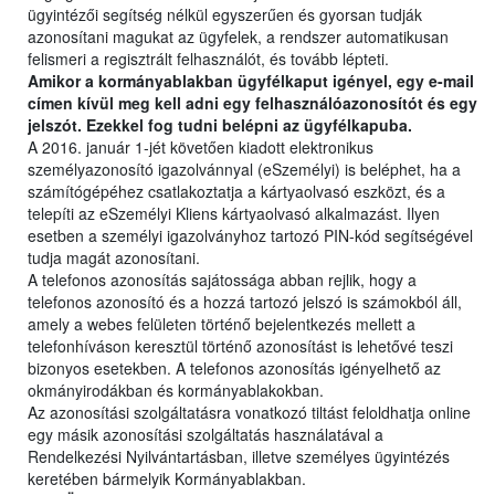
ügyintézői segítség nélkül egyszerűen és gyorsan tudják
azonosítani magukat az ügyfelek, a rendszer automatikusan
felismeri a regisztrált felhasználót, és tovább lépteti.
Amikor a kormányablakban ügyfélkaput igényel, egy e-mail
címen kívül meg kell adni egy felhasználóazonosítót és egy
jelszót. Ezekkel fog tudni belépni az ügyfélkapuba.
A 2016. január 1-jét követően kiadott elektronikus
személyazonosító igazolvánnyal (eSzemélyi) is beléphet, ha a
számítógépéhez csatlakoztatja a kártyaolvasó eszközt, és a
telepíti az eSzemélyi Kliens kártyaolvasó alkalmazást. Ilyen
esetben a személyi igazolványhoz tartozó PIN-kód segítségével
tudja magát azonosítani.
A telefonos azonosítás sajátossága abban rejlik, hogy a
telefonos azonosító és a hozzá tartozó jelszó is számokból áll,
amely a webes felületen történő bejelentkezés mellett a
telefonhíváson keresztül történő azonosítást is lehetővé teszi
bizonyos esetekben. A telefonos azonosítás igényelhető az
okmányirodákban és kormányablakokban.
Az azonosítási szolgáltatásra vonatkozó tiltást feloldhatja online
egy másik azonosítási szolgáltatás használatával a
Rendelkezési Nyilvántartásban, illetve személyes ügyintézés
keretében bármelyik Kormányablakban.