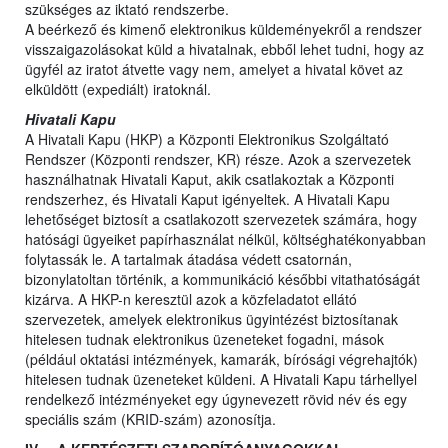
szükséges az iktató rendszerbe.
A beérkező és kimenő elektronikus küldeményekről a rendszer
visszaigazolásokat küld a hivatalnak, ebből lehet tudni, hogy az
ügyfél az iratot átvette vagy nem, amelyet a hivatal követ az
elküldött (expediált) iratoknál.
Hivatali Kapu
A Hivatali Kapu (HKP) a Központi Elektronikus Szolgáltató
Rendszer (Központi rendszer, KR) része. Azok a szervezetek
használhatnak Hivatali Kaput, akik csatlakoztak a Központi
rendszerhez, és Hivatali Kaput igényeltek. A Hivatali Kapu
lehetőséget biztosít a csatlakozott szervezetek számára, hogy
hatósági ügyeiket papírhasználat nélkül, költséghatékonyabban
folytassák le. A tartalmak átadása védett csatornán,
bizonylatoltan történik, a kommunikáció későbbi vitathatóságát
kizárva. A HKP-n keresztül azok a közfeladatot ellátó
szervezetek, amelyek elektronikus ügyintézést biztosítanak
hitelesen tudnak elektronikus üzeneteket fogadni, mások
(például oktatási intézmények, kamarák, bírósági végrehajtók)
hitelesen tudnak üzeneteket küldeni. A Hivatali Kapu tárhellyel
rendelkező intézményeket egy úgynevezett rövid név és egy
speciális szám (KRID-szám) azonosítja.