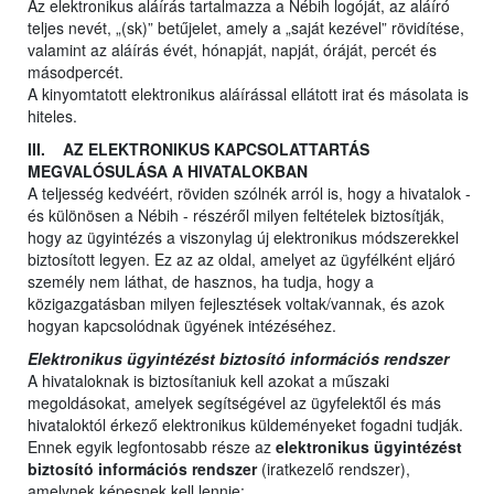
Az elektronikus aláírás tartalmazza a Nébih logóját, az aláíró
teljes nevét, „(sk)” betűjelet, amely a „saját kezével” rövidítése,
valamint az aláírás évét, hónapját, napját, óráját, percét és
másodpercét.
A kinyomtatott elektronikus aláírással ellátott irat és másolata is
hiteles.
III. AZ ELEKTRONIKUS KAPCSOLATTARTÁS
MEGVALÓSULÁSA A HIVATALOKBAN
A teljesség kedvéért, röviden szólnék arról is, hogy a hivatalok -
és különösen a Nébih - részéről milyen feltételek biztosítják,
hogy az ügyintézés a viszonylag új elektronikus módszerekkel
biztosított legyen. Ez az az oldal, amelyet az ügyfélként eljáró
személy nem láthat, de hasznos, ha tudja, hogy a
közigazgatásban milyen fejlesztések voltak/vannak, és azok
hogyan kapcsolódnak ügyének intézéséhez.
Elektronikus ügyintézést biztosító információs rendszer
A hivataloknak is biztosítaniuk kell azokat a műszaki
megoldásokat, amelyek segítségével az ügyfelektől és más
hivataloktól érkező elektronikus küldeményeket fogadni tudják.
Ennek egyik legfontosabb része az
elektronikus ügyintézést
biztosító információs rendszer
(iratkezelő rendszer),
amelynek képesnek kell lennie: