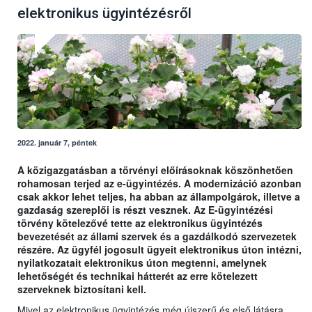
elektronikus ügyintézésről
2022. január 7, péntek
A közigazgatásban a törvényi előírásoknak köszönhetően
rohamosan terjed az e-ügyintézés. A modernizáció azonban
csak akkor lehet teljes, ha abban az állampolgárok, illetve a
gazdaság szereplői is részt vesznek. Az E-ügyintézési
törvény kötelezővé tette az elektronikus ügyintézés
bevezetését az állami szervek és a gazdálkodó szervezetek
részére. Az ügyfél jogosult ügyeit elektronikus úton intézni,
nyilatkozatait elektronikus úton megtenni, amelynek
lehetőségét és technikai hátterét az erre kötelezett
szerveknek biztosítani kell.
Mivel az elektronikus ügyintézés még újszerű és első látásra