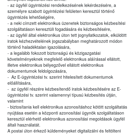
- az ügyfél ügyintézési rendelkezésének lekérdezésére, a
személyre szabott ügyintézési felületen keresztül történő
ügyintézés lehetőségére,
- a neki címzett elektronikus üzenetek biztonságos kézbesítési
szolgáltatáson keresztüli fogadására és kézbesítésére,
- az ügyfél által elektronikus úton tett jognyilatkozatok, elküldött
iratok kézhezvételének jogszabályban meghatározott módon
történő haladéktalan igazolására,
- a legalább fokozott biztonságú és közigazgatási
követelményeknek megfelelő elektronikus aláírással ellátott,
illetve elektronikus bélyegzővel ellátott elektronikus
dokumentumok feldolgozására,
- Az E-ügyintézési tv. szerint hitelesített dokumentumok
előállítására,
- az ügyfél részére kézbesítendő iratok kézbesítésére az E-
ügyintézési tv. szerint valamennyi típusú kézbesítés útján,
valamint
- biztosítania kell elektronikus azonosításhoz kötött szolgáltatás
nyújtása esetén a központi azonosítási ügynök szolgáltatáson
keresztül elérhető elektronikus azonosítási megoldások ügyfél
általi használatát.
A postai úton érkező küldeményeket digitalizálni és feltölteni