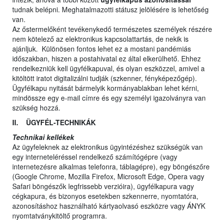
tudnak belépni. Meghatalmazotti státusz jelölésére is lehetőség
van.
Az őstermelőként tevékenykedő természetes személyek részére
nem kötelező az elektronikus kapcsolattartás, de nekik is
ajánljuk. Különösen fontos lehet ez a mostani pandémiás
időszakban, hiszen a postahivatal ez által elkerülhető. Ehhez
rendelkezniük kell ügyfélkapuval, és olyan eszközzel, amivel a
kitöltött iratot digitalizálni tudják (szkenner, fényképezőgép).
Ügyfélkapu nyitását bármelyik kormányablakban lehet kérni,
mindössze egy e-mail címre és egy személyi igazolványra van
szükség hozzá.
II. ÜGYFÉL-TECHNIKÁK
Technikai kellékek
Az ügyfeleknek az elektronikus ügyintézéshez szükségük van
egy interneteléréssel rendelkező számítógépre (vagy
internetezésre alkalmas telefonra, táblagépre), egy böngészőre
(Google Chrome, Mozilla Firefox, Microsoft Edge, Opera vagy
Safari böngészők legfrissebb verzióira), ügyfélkapura vagy
cégkapura, és bizonyos esetekben szkennerre, nyomtatóra,
azonosításhoz használható kártyaolvasó eszközre vagy ÁNYK
nyomtatványkitöltő programra.