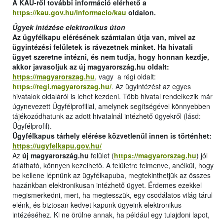
A KAÜ-ről további információ elérhető a
https://kau.gov.hu/informacio/kau
oldalon.
Ügyek intézése elektronikus úton
Az ügyfélkapu elérésének számtalan útja van, mivel az
ügyintézési felületek is rávezetnek minket. Ha hivatali
ügyet szeretne intézni, és nem tudja, hogy honnan kezdje,
akkor javasoljuk az új magyarország.hu oldalt:
https://magyarorszag.hu
, vagy a régi oldalt:
https://regi.magyarorszag.hu/
. Az ügyintézést az egyes
hivatalok oldaláról is lehet kezdeni. Több hivatal rendelkezik már
úgynevezett Ügyfélprofillal, amelynek segítségével könnyebben
tájékozódhatunk az adott hivatalnál intézhető ügyekről (lásd:
Ügyfélprofil).
Ügyfélkapus
tárhely elérése közvetlenül innen is történhet:
https://ugyfelkapu.gov.hu/
Az
új magyarország.hu
felület (
https://magyarorszag.hu
) jól
átlátható, könnyen kezelhető. A felületre felmenve, anélkül, hogy
be kellene lépnünk az ügyfélkapuba, megtekinthetjük az összes
hazánkban elektronikusan intézhető ügyet. Érdemes ezekkel
megismerkedni, mert, ha megtesszük, egy csodálatos világ tárul
elénk, és biztosan kedvet kapunk ügyeink elektronikus
intézéséhez. Ki ne örülne annak, ha például egy tulajdoni lapot,