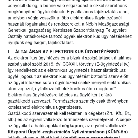
bonyolult dolog, a benne való eligazodást e cikkel szeretnénk
megkönnyíteni ügyfeleinknek. Egy általános tájékoztatás után,
amelyben végig vesszük a főbb elektronikus ügyintézésnél
használt fogalmakat és rendszereket, a Nébih Mezőgazdasági
Genetikai Igazgatóság Kertészeti Szaporítóanyag Felügyeleti
Osztály hatáskörébe tartozó ügyek elektronikus ügyintézéséhez
nyújtunk segítséget, tájékoztatást.
I. ÁLTALÁBAN AZ ELEKTRONIKUS ÜGYINTÉZÉSRŐL
Az elektronikus ügyintézés és a bizalmi szolgáltatások általános
szabályairól szóló 2015. évi CCXXII. törvény (E-ügyintézési tv.)
így rendelkezik az elektronikus ügyintézés használatáról: „az
ügyfél jogosult az elektronikus ügyintézést biztosító szerv előtt
az ügyei intézése során ügyintézési cselekményeit elektronikus
úton végezni, nyilatkozatait elektronikus úton megtenni”.
Elektronikus ügyintézésre köteles az ügyfélként eljáró
gazdálkodó szervezet. Természetes személy csak törvényben
kötelezhető elektronikus ügyintézésre.
Gazdálkodó szervezetnek kell tekinteni a cégeket (Zrt., Kft., Bt.,
stb.) és az egyéni vállalkozó természetes személyeket. A cégek
az ügyeiket a hatóságokkal
cégkapun
, az egyéni vállalkozók
Központi Ügyfél-regisztrációs Nyilvántartáson (KÜNY-ön)
intézik, ahova a többi között
ügyfélkapus
azonosítással