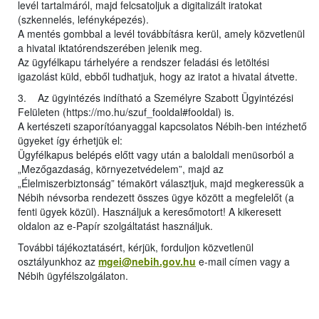
levél tartalmáról, majd felcsatoljuk a digitalizált iratokat
(szkennelés, lefényképezés).
A mentés gombbal a levél továbbításra kerül, amely közvetlenül
a hivatal iktatórendszerében jelenik meg.
Az ügyfélkapu tárhelyére a rendszer feladási és letöltési
igazolást küld, ebből tudhatjuk, hogy az iratot a hivatal átvette.
3. Az ügyintézés indítható a Személyre Szabott Ügyintézési
Felületen (https://mo.hu/szuf_fooldal#fooldal) is.
A kertészeti szaporítóanyaggal kapcsolatos Nébih-ben intézhető
ügyeket így érhetjük el:
Ügyfélkapus belépés előtt vagy után a baloldali menüsorból a
„Mezőgazdaság, környezetvédelem”, majd az
„Élelmiszerbiztonság” témakört választjuk, majd megkeressük a
Nébih névsorba rendezett összes ügye között a megfelelőt (a
fenti ügyek közül). Használjuk a keresőmotort! A kikeresett
oldalon az e-Papír szolgáltatást használjuk.
További tájékoztatásért, kérjük, forduljon közvetlenül
osztályunkhoz az
mgei@nebih.gov.hu
e-mail címen vagy a
Nébih ügyfélszolgálaton.