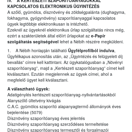
IV. A KERTÉSZETI SZAPORÍTÓANYAGOKKAL
KAPCSOLATOS ELEKTRONIKUS ÜGYINTÉZÉS
A szőlő, gyümölcs, dísznövény és zöldségpalánta (dughagyma,
fokhagyma, gyógynövény) szaporítóanyaggal kapcsolatos
ügyek legtöbbje elektronikusan is intézhető.
Ezeknél az ügyeknél elektronikus űrlap szolgáltatás nincs még,
ezért a szakterületek által előírt űrlapokat az
e-Papír
szolgáltatás segítségével
lehet a Nébih részére megküldeni.
1. A Nébih honlapján található
Ügyfélprofilból indulva
,
Ügyfélkapus azonosítás után, az „Ügyintézés és felügyeleti díj
bevallás” címre kell kattintani. Az ügykatalógusban a „Növényi
szaporítóanyag”, majd a „Kertészeti szaporítóanyag” címet kell
kiválasztani. Ezután megjelennek az ügyek címei, ahol a
megfelelő ügyet kell kiválasztani.
A választható ügyek:
Adatigénylés kertészeti szaporítóanyag-nyilvántartásokból
Alanyszőlő ültetvény kivágás
C.A.C. gyümölcs szaporító alapanyagtermő állományok éves
bejelentése (5079)
Dísznövény szaporítóanyag éves jelentés
Dísznövény szaporítóanyag szerződéses termeltetése
Dísznövény szaporítóanyag termesztői és forgalmazói