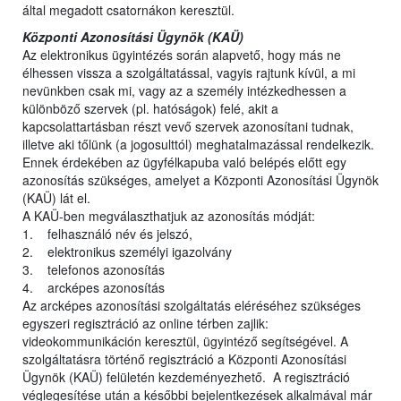
által megadott csatornákon keresztül.
Központi Azonosítási Ügynök (KAÜ)
Az elektronikus ügyintézés során alapvető, hogy más ne
élhessen vissza a szolgáltatással, vagyis rajtunk kívül, a mi
nevünkben csak mi, vagy az a személy intézkedhessen a
különböző szervek (pl. hatóságok) felé, akit a
kapcsolattartásban részt vevő szervek azonosítani tudnak,
illetve aki tőlünk (a jogosulttól) meghatalmazással rendelkezik.
Ennek érdekében az ügyfélkapuba való belépés előtt egy
azonosítás szükséges, amelyet a Központi Azonosítási Ügynök
(KAÜ) lát el.
A KAÜ-ben megválaszthatjuk az azonosítás módját:
1. felhasználó név és jelszó,
2. elektronikus személyi igazolvány
3. telefonos azonosítás
4. arcképes azonosítás
Az arcképes azonosítási szolgáltatás eléréséhez szükséges
egyszeri regisztráció az online térben zajlik:
videokommunikáción keresztül, ügyintéző segítségével. A
szolgáltatásra történő regisztráció a Központi Azonosítási
Ügynök (KAÜ) felületén kezdeményezhető. A regisztráció
véglegesítése után a későbbi bejelentkezések alkalmával már