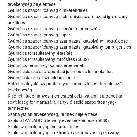
tevékenység bejelentése
Gyümölcs szaporítóanyag címkerendelés
Gyümölcs szaporítóanyag elektronikus származási igazolvány
beküldés
Gyümölcs szaporítóanyag ellenőrző termesztés
Gyümölcs szaporítóanyag import
Gyümölcs szaporítóanyag származási igazolvány megküldése
Gyümölcs szaporítóanyag származási igazolvány tömb igénylés
Gyümölcs törzsültetvény létesítés
Gyümölcs törzsültetvény minősítés (5082)
Gyümölcs-termőhelyi kataszterbe vétel
Gyümölcsfaiskolai szaporítási jelentés és leltárjelentés
Gyümölcsfaiskolai szemlebejelentő
Határon átnyúló szaporítóanyag-termesztői és -forgalmazói
tevékenység
Kísérleti, tudományos, nemesítési célú, valamint a genetikai
sokféleség fenntartására irányuló szőlő szaporítóanyag-
termesztés
Szabálytalan tevékenység, termék bejelentése
Szőlő STANDARD ültetvény éves bejelentése (5080)
Szőlő szaporítóanyag címkerendelés
Szőlő szaporítóanyag elektronikus származási igazolvány