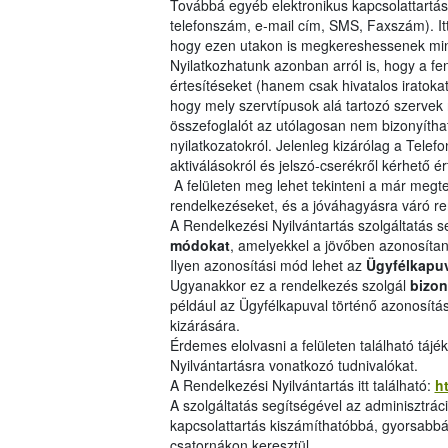
Továbbá egyéb elektronikus kapcsolattartá
telefonszám, e-mail cím, SMS, Faxszám). It
hogy ezen utakon is megkereshessenek min
Nyilatkozhatunk azonban arról is, hogy a f
értesítéseket (hanem csak hivatalos iratokat
hogy mely szervtípusok alá tartozó szervek 
összefoglalót az utólagosan nem bizonyítható
nyilatkozatokról. Jelenleg kizárólag a Telef
aktiválásokról és jelszó-cserékről kérhető ér
A felületen meg lehet tekinteni a már megt
rendelkezéseket, és a jóváhagyásra váró r
A Rendelkezési Nyilvántartás szolgáltatás 
módokat
, amelyekkel a jövőben azonosítan
Ilyen azonosítási mód lehet az
Ügyfélkapu
Ugyanakkor ez a rendelkezés szolgál
bizon
például az Ügyfélkapuval történő azonosít
kizárására.
Érdemes elolvasni a felületen található tájé
Nyilvántartásra vonatkozó tudnivalókat.
A Rendelkezési Nyilvántartás itt található:
h
A szolgáltatás segítségével az adminisztrác
kapcsolattartás kiszámíthatóbbá, gyorsabbá
csatornákon keresztül.