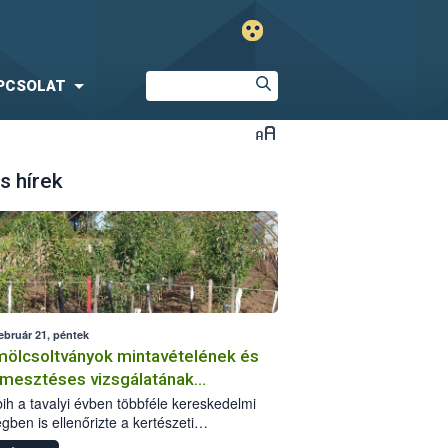
PCSOLAT
s hírek
ebruár 21, péntek
ölcsoltványok mintavételének és
rmesztéses vizsgálatának
sztalatai
ih a tavalyi évben többféle kereskedelmi
gben is ellenőrizte a kertészeti
rítóanyagokat. Az adminisztratív szempontú