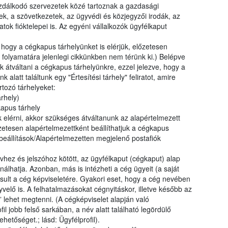
gazdálkodó szervezetek közé tartoznak a gazdasági
k, a szövetkezetek, az ügyvédi és közjegyzői irodák, az
latok fióktelepei is. Az egyéni vállalkozók ügyfélkaput
 hogy a cégkapus tárhelyünket is elérjük, előzetesen
 folyamatára jelenlegi cikkünkben nem térünk ki.) Belépve
k átváltani a cégkapus tárhelyünkre, ezzel jelezve, hogy a
alatt találtunk egy "Értesítési tárhely" feliratot, amire
rtozó tárhelyeket:
árhely)
apus tárhely
elérni, akkor szükséges átváltanunk az alapértelmezett
zetesen alapértelmezettként beállíthatjuk a cégkapus
i beállítások/Alapértelmezetten megjelenő postafiók
hez és jelszóhoz kötött, az ügyfélkaput (cégkaput) alap
lhatja. Azonban, más is intézheti a cég ügyeit (a saját
sult a cég képviseletére. Gyakori eset, hogy a cég nevében
yvelő is. A felhatalmazásokat cégnyitáskor, illetve később az
 lehet megtenni. (A cégképviselet alapján való
fil jobb felső sarkában, a név alatt található legördülő
hetőséget.; lásd: Ügyfélprofil).