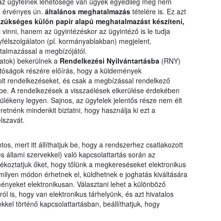
 az ügyfélnek lehetősége van ügyek egyedileg meg nem
g érvényes ún.
általános meghatalmazás
tételére is. Ez azt
zükséges külön papír alapú meghatalmazást készíteni,
vinni, hanem az ügyintézéskor az ügyintéző is le tudja
yfélszolgálaton (pl. kormányablakban) megjelent,
talmazással a megbízójától.
atok) bekerülnek a
Rendelkezési Nyilvántartásba
(RNY)
hatóságok részére előírás, hogy a küldemények
lt rendelkezéseket, és csak a megbízással rendelkező
be. A rendelkezések a visszaélések elkerülése érdekében
ülékeny legyen. Sajnos, az ügyfelek jelentős része nem élt
etnénk mindenkit biztatni, hogy használja ki ezt a
jelszavát.
ntos, mert itt állíthatjuk be, hogy a rendszerhez csatlakozott
es állami szervekkel) való kapcsolattartás során az
ájékoztatjuk őket, hogy tőlünk a megkereséseket elektronikus
 milyen módon érhetnek el, küldhetnek e joghatás kiváltására
ményeket elektronikusan. Választani lehet a különböző
rról is, hogy van elektronikus tárhelyünk, és azt hivatalos
kkel történő kapcsolattartásban, beállíthatjuk, hogy