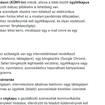
rtáson (KÜNY-ön)
intézik, ahova a többi között
ügyfélkapus
tti státusz jelölésére is lehetőség van.
 személyek részére nem kötelező az elektronikus
nösen fontos lehet ez a mostani pandémiás időszakban,
Ehhez rendelkezniük kell ügyfélkapuval, és olyan eszközzel,
 (szkenner, fényképezőgép).
ban lehet kérni, mindössze egy e-mail címre és egy
ez szükségük van egy interneteléréssel rendelkező
s telefonra, táblagépre), egy böngészőre (Google Chrome,
 Safari böngészők legfrissebb verzióira), ügyfélkapura vagy
re, nyomtatóra, azonosításhoz használható kártyaolvasó
ogramra.
vántartás
gépen, internetezésre alkalmas telefonon vagy táblagépen
almas az ügyfelek (feladó) azonosítását követően üzenetek
 a
cégkapu
a gazdálkodó szervezetek kommunikációs
yeket hivatalos, ellenőrzött és feladott küldeménynek kell