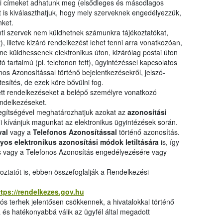
si címeket adhatunk meg (elsődleges és másodlagos
t is kiválaszthatjuk, hogy mely szerveknek engedélyezzük,
ket.
enti szervek nem küldhetnek számunkra tájékoztatókat,
), illetve kizáró rendelkezést lehet tenni arra vonatkozóan,
ne küldhessenek elektronikus úton, kizárólag postai úton
 tartalmú (pl. telefonon tett), ügyintézéssel kapcsolatos
onos Azonosítással történő bejelentkezésekről, jelszó-
tesítés, de ezek köre bővülni fog.
ett rendelkezéseket a belépő személyre vonatkozó
endelkezéseket.
segítségével meghatározhatjuk azokat az
azonosítási
i kívánjuk magunkat az elektronikus ügyintézések során.
val
vagy a
Telefonos Azonosítással
történő azonosítás.
yos elektronikus azonosítási módok letiltására
is, így
ás vagy a Telefonos Azonosítás engedélyezésére vagy
koztatót is, ebben összefoglalják a Rendelkezési
ttps://rendelkezes.gov.hu
iós terhek jelentősen csökkennek, a hivatalokkal történő
 és hatékonyabbá válik az ügyfél által megadott