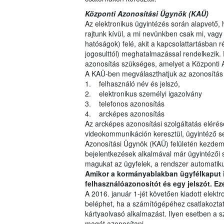
Központi Azonosítási Ügynök (KAÜ)
Az elektronikus ügyintézés során alapvető, 
rajtunk kívül, a mi nevünkben csak mi, vag
hatóságok) felé, akit a kapcsolattartásban ré
jogosulttól) meghatalmazással rendelkezik.
azonosítás szükséges, amelyet a Központi A
A KAÜ-ben megválaszthatjuk az azonosítás
1. felhasználó név és jelszó,
2. elektronikus személyi igazolvány
3. telefonos azonosítás
4. arcképes azonosítás
Az arcképes azonosítási szolgáltatás elérésé
videokommunikáción keresztül, ügyintéző seg
Azonosítási Ügynök (KAÜ) felületén kezdem
bejelentkezések alkalmával már ügyintézői 
magukat az ügyfelek, a rendszer automatikusa
Amikor a kormányablakban ügyfélkaput ig
felhasználóazonosítót és egy jelszót. Ez
A 2016. január 1-jét követően kiadott elekt
beléphet, ha a számítógépéhez csatlakoztatj
kártyaolvasó alkalmazást. Ilyen esetben a s
magát azonosítani.