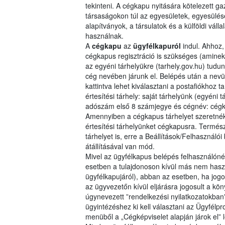
tekinteni. A cégkapu nyitására kötelezett 
társaságokon túl az egyesületek, egyesülése
alapítványok, a társulatok és a külföldi válla
használnak.
A
cégkapu
az
ügyfélkapuról
indul. Ahhoz,
cégkapus regisztráció is szükséges (aminek
az egyéni tárhelyükre (tarhely.gov.hu) tudun
cég nevében járunk el. Belépés után a nevünk 
kattintva lehet kiválasztani a postafiókhoz ta
értesítési tárhely: saját tárhelyünk (egyéni t
adószám első 8 számjegye és cégnév: cégk
Amennyiben a cégkapus tárhelyet szeretnék 
értesítési tárhelyünket cégkapusra. Termés
tárhelyet is, erre a Beállítások/Felhasználó
átállításával van mód.
Mivel az ügyfélkapus belépés felhasználónév
esetben a tulajdonoson kívül más nem haszná
ügyfélkapujáról), abban az esetben, ha jogo
az ügyvezetőn kívül eljárásra jogosult a kön
úgynevezett ”rendelkezési nyilatkozatokban”
ügyintézéshez ki kell választani az Ügyfélpro
menüből a „Cégképviselet alapján járok el” le