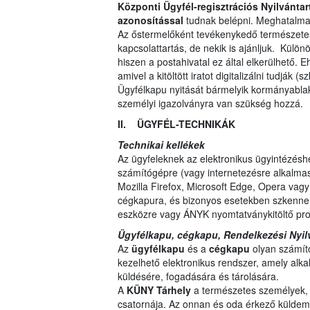
Központi Ügyfél-regisztrációs Nyilvánta
azonosítással
tudnak belépni. Meghatalmazo
Az őstermelőként tevékenykedő természetes
kapcsolattartás, de nekik is ajánljuk. Külö
hiszen a postahivatal ez által elkerülhető. 
amivel a kitöltött iratot digitalizálni tudják
Ügyfélkapu nyitását bármelyik kormányablak
személyi igazolványra van szükség hozzá.
II. ÜGYFÉL-TECHNIKÁK
Technikai kellékek
Az ügyfeleknek az elektronikus ügyintézésh
számítógépre (vagy internetezésre alkalma
Mozilla Firefox, Microsoft Edge, Opera vagy
cégkapura, és bizonyos esetekben szkenner
eszközre vagy ÁNYK nyomtatványkitöltő pr
Ügyfélkapu, cégkapu, Rendelkezési Nyil
Az
ügyfélkapu
és a
cégkapu
olyan számító
kezelhető elektronikus rendszer, amely alk
küldésére, fogadására és tárolására.
A
KÜNY Tárhely
a természetes személyek,
csatornája. Az onnan és oda érkező küldemén