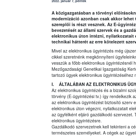
2022. január 7, péntek
A közigazgatásban a törvényi előírások
modernizáció azonban csak akkor lehet t
szereplői is részt vesznek. Az E-ügyinté
bevezetését az állami szervek és a gazdá
elektronikus úton intézni, nyilatkozatai
technikai hátterét az erre kötelezett szer
Mivel az elektronikus ügyintézés még újszer
cikkel szeretnénk megkönnyíteni ügyfeleink
vesszük a főbb elektronikus ügyintézésnél 
Mezőgazdasági Genetikai Igazgatóság Kerté
tartozó ügyek elektronikus ügyintézéséhez n
I. ÁLTALÁBAN AZ ELEKTRONIKUS ÜG
Az elektronikus ügyintézés és a bizalmi szol
törvény (E-ügyintézési tv.) így rendelkezik a
az elektronikus ügyintézést biztosító szerv 
elektronikus úton végezni, nyilatkozatait el
az ügyfélként eljáró gazdálkodó szervezet.
elektronikus ügyintézésre.
Gazdálkodó szervezetnek kell tekinteni a cége
természetes személyeket. A cégek az ügyei