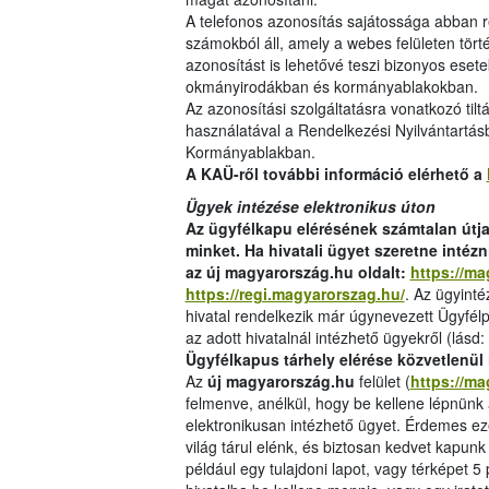
A telefonos azonosítás sajátossága abban rej
számokból áll, amely a webes felületen tört
azonosítást is lehetővé teszi bizonyos eset
okmányirodákban és kormányablakokban.
Az azonosítási szolgáltatásra vonatkozó tiltá
használatával a Rendelkezési Nyilvántartás
Kormányablakban.
A KAÜ-ről további információ elérhető a
Ügyek intézése elektronikus úton
Az ügyfélkapu elérésének számtalan útja 
minket. Ha hivatali ügyet szeretne intéz
az új magyarország.hu oldalt:
https://m
https://regi.magyarorszag.hu/
. Az ügyinté
hivatal rendelkezik már úgynevezett Ügyfél
az adott hivatalnál intézhető ügyekről (lásd: 
Ügyfélkapus
tárhely elérése közvetlenül
Az
új magyarország.hu
felület (
https://m
felmenve, anélkül, hogy be kellene lépnün
elektronikusan intézhető ügyet. Érdemes e
világ tárul elénk, és biztosan kedvet kapunk
például egy tulajdoni lapot, vagy térképet 5 