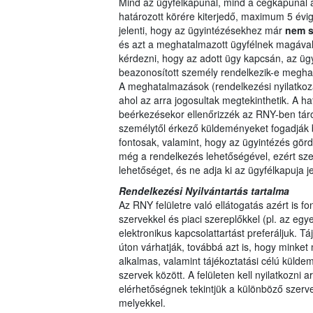
Mind az ügyfélkapunál, mind a cégkapunál
határozott körére kiterjedő, maximum 5 évi
jelenti, hogy az ügyintézésekhez már
nem s
és azt a meghatalmazott ügyfélnek magával 
kérdezni, hogy az adott ügy kapcsán, az üg
beazonosított személy rendelkezik-e megha
A meghatalmazások (rendelkezési nyilatkoz
ahol az arra jogosultak megtekinthetik. A 
beérkezésekor ellenőrizzék az RNY-ben táro
személytől érkező küldeményeket fogadják 
fontosak, valamint, hogy az ügyintézés görd
még a rendelkezés lehetőségével, ezért szer
lehetőséget, és ne adja ki az ügyfélkapuja 
Rendelkezési Nyilvántartás tartalma
Az RNY felületre való ellátogatás azért is fo
szervekkel és piaci szereplőkkel (pl. az egy
elektronikus kapcsolattartást preferáljuk. T
úton várhatják, továbbá azt is, hogy minket
alkalmas, valamint tájékoztatási célú külde
szervek között. A felületen kell nyilatkozni a
elérhetőségnek tekintjük a különböző szerve
melyekkel.