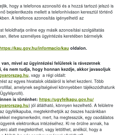
lik, hogy a telefonos azonosító és a hozzá tartozó jelszó is
énő bejelentkezés mellett a telefonhíváson keresztül történő
ekben. A telefonos azonosítás igényelhető az
st feloldhatja online egy másik azonosítási szolgáltatás
ban, illetve személyes ügyintézés keretében bármelyik
https://kau.gov.hu/informacio/kau
oldalon.
van, mivel az ügyintézési felületek is rávezetnek
ni, és nem tudja, hogy honnan kezdje, akkor javasoljuk
agyarorszag.hu
, vagy a régi oldalt:
zést az egyes hivatalok oldaláról is lehet kezdeni. Több
profillal, amelynek segítségével könnyebben tájékozódhatunk
Ügyfélprofil).
 innen is történhet:
https://ugyfelkapu.gov.hu/
agyarorszag.hu
) jól átlátható, könnyen kezelhető. A felületre
k az ügyfélkapuba, megtekinthetjük az összes hazánkban
zekkel megismerkedni, mert, ha megtesszük, egy csodálatos
 ügyeink elektronikus intézéséhez. Ki ne örülne annak, ha
perc alatt megtekinthet, vagy letölthet, anélkül, hogy a