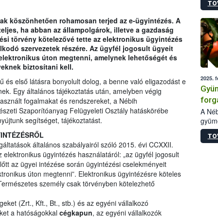
TO
ellen
melle
nak köszönhetően rohamosan terjed az e-ügyintézés. A
vizsg
eljes, ha abban az állampolgárok, illetve a gazdaság
szezo
zési törvény kötelezővé tette az elektronikus ügyintézés
kiült
lkodó szervezetek részére. Az ügyfél jogosult ügyeit
való 
t elektronikus úton megtenni, amelynek lehetőségét és
veknek biztosítani kell.
2025. f
ű és első látásra bonyolult dolog, a benne való eligazodást e
Gyüm
nek. Egy általános tájékoztatás után, amelyben végig
forg
használt fogalmakat és rendszereket, a Nébih
szeti Szaporítóanyag Felügyeleti Osztály hatáskörébe
gyüm
A Néb
yújtunk segítséget, tájékoztatást.
gyümö
bekü
forga
YINTÉZÉSRŐL
TO
(éven
gáltatások általános szabályairól szóló 2015. évi CCXXII.
hivat
z elektronikus ügyintézés használatáról: „az ügyfél jogosult
A cég
előtt az ügyei intézése során ügyintézési cselekményeit
intéz
ektronikus úton megtenni”. Elektronikus ügyintézésre köteles
válas
 Természetes személy csak törvényben kötelezhető
gyors
ajánl
ket (Zrt., Kft., Bt., stb.) és az egyéni vállalkozó
ket a hatóságokkal
cégkapun
, az egyéni vállalkozók