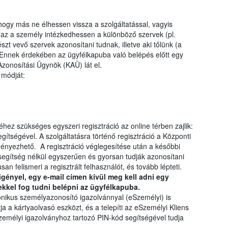
hogy más ne élhessen vissza a szolgáltatással, vagyis
y az a személy intézkedhessen a különböző szervek (pl.
szt vevő szervek azonosítani tudnak, illetve aki tőlünk (a
 Ennek érdekében az ügyfélkapuba való belépés előtt egy
zonosítási Ügynök (KAÜ) lát el.
 módját:
hez szükséges egyszeri regisztráció az online térben zajlik:
ítségével. A szolgáltatásra történő regisztráció a Központi
ényezhető. A regisztráció véglegesítése után a későbbi
segítség nélkül egyszerűen és gyorsan tudják azonosítani
n felismeri a regisztrált felhasználót, és tovább lépteti.
ényel, egy e-mail címen kívül meg kell adni egy
ekkel fog tudni belépni az ügyfélkapuba.
ronikus személyazonosító igazolvánnyal (eSzemélyi) is
a a kártyaolvasó eszközt, és a telepíti az eSzemélyi Kliens
zemélyi igazolványhoz tartozó PIN-kód segítségével tudja