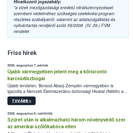
Hivatkozott jogszabály:
*a vizek mezőgazdasági eredetű nitrátszennyezéssel
szembeni védelméhez szükséges cselekvési program
részletes szabályairól, valamint az adatszolgáltatás és
nyilvántartás rendjéről szóló 59/2008. (IV. 29.) FVM
rendelet
Friss hírek
2026. augusztus 7, péntek
Újabb vármegyében jelent meg a kőrisrontó
karcsúdíszbogár
Újabb területen, Borsod-Abaúj-Zemplén vármegyében is
igazolta a Nemzeti Élelmiszerlánc-biztonsági Hivatal (Nébih) a
kőrisrontó karcsúdíszbogár (Agrilus planipennis) jelenlétét. A
TOVÁBB >
kártevőt nem csak színcsapdában találták meg, de már fertőzött
fában is azonosították. A növényvédelmi szakemberek folytatják
az intenzív felderítést, emellett az intézkedéseket a szlovák
2026. augusztus 6, csütörtök
hatósággal is összehangolják a terjedés megállítása érdekében.
Szüret után is alkalmazható három növényvédő szer
az amerikai szőlőkabóca ellen