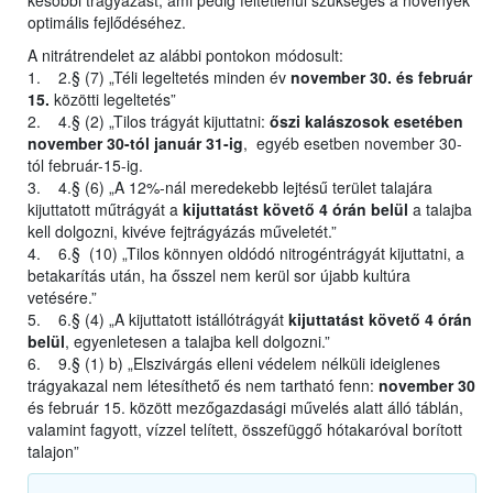
későbbi trágyázást, ami pedig feltétlenül szükséges a növények
optimális fejlődéséhez.
A nitrátrendelet az alábbi pontokon módosult:
1. 2.§ (7) „Téli legeltetés minden év
november 30. és február
15.
közötti legeltetés”
2. 4.§ (2) „Tilos trágyát kijuttatni:
őszi kalászosok esetében
november 30-tól január 31-ig
, egyéb esetben november 30-
tól február-15-ig.
3. 4.§ (6) „A 12%-nál meredekebb lejtésű terület talajára
kijuttatott műtrágyát a
kijuttatást követő 4 órán belül
a talajba
kell dolgozni, kivéve fejtrágyázás műveletét.”
4. 6.§ (10) „Tilos könnyen oldódó nitrogéntrágyát kijuttatni, a
betakarítás után, ha ősszel nem kerül sor újabb kultúra
vetésére.”
5. 6.§ (4) „A kijuttatott istállótrágyát
kijuttatást követő 4 órán
belül
, egyenletesen a talajba kell dolgozni.”
6. 9.§ (1) b) „Elszivárgás elleni védelem nélküli ideiglenes
trágyakazal nem létesíthető és nem tartható fenn:
november 30
és február 15. között mezőgazdasági művelés alatt álló táblán,
valamint fagyott, vízzel telített, összefüggő hótakaróval borított
talajon”