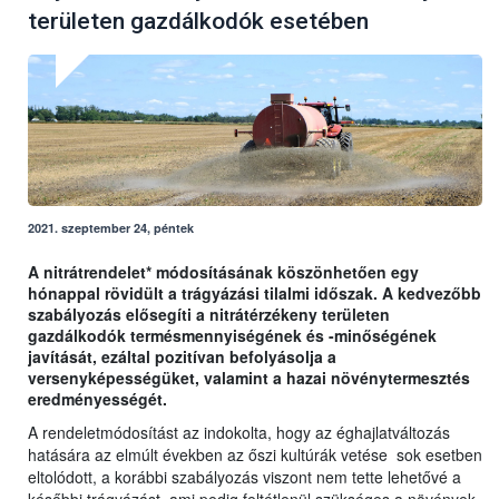
területen gazdálkodók esetében
2021. szeptember 24, péntek
A nitrátrendelet* módosításának köszönhetően egy
hónappal rövidült a trágyázási tilalmi időszak. A kedvezőbb
szabályozás elősegíti a nitrátérzékeny területen
gazdálkodók termésmennyiségének és -minőségének
javítását, ezáltal pozitívan befolyásolja a
versenyképességüket, valamint a hazai növénytermesztés
eredményességét.
A rendeletmódosítást az indokolta, hogy az éghajlatváltozás
hatására az elmúlt években az őszi kultúrák vetése sok esetben
eltolódott, a korábbi szabályozás viszont nem tette lehetővé a