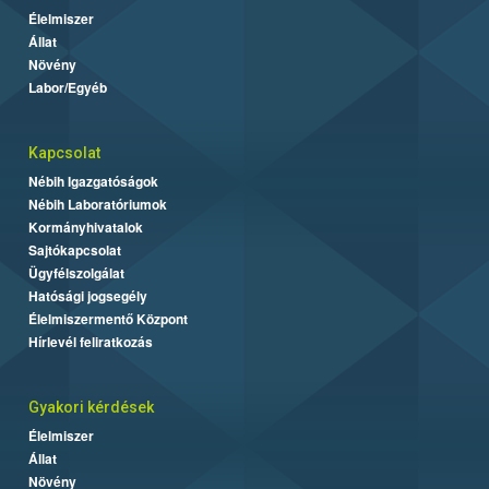
Élelmiszer
Állat
Növény
Labor/Egyéb
Kapcsolat
Nébih Igazgatóságok
Nébih Laboratóriumok
Kormányhivatalok
Sajtókapcsolat
Ügyfélszolgálat
Hatósági jogsegély
Élelmiszermentő Központ
Hírlevél feliratkozás
Gyakori kérdések
Élelmiszer
Állat
Növény