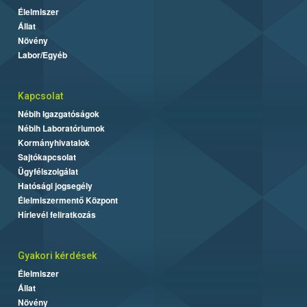
Élelmiszer
Állat
Növény
Labor/Egyéb
Kapcsolat
Nébih Igazgatóságok
Nébih Laboratóriumok
Kormányhivatalok
Sajtókapcsolat
Ügyfélszolgálat
Hatósági jogsegély
Élelmiszermentő Központ
Hírlevél feliratkozás
Gyakori kérdések
Élelmiszer
Állat
Növény