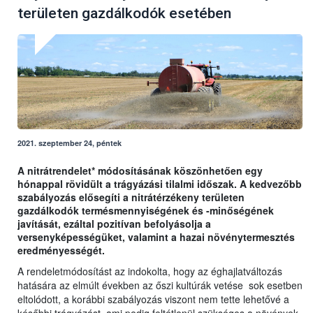
területen gazdálkodók esetében
2021. szeptember 24, péntek
A nitrátrendelet* módosításának köszönhetően egy
hónappal rövidült a trágyázási tilalmi időszak. A kedvezőbb
szabályozás elősegíti a nitrátérzékeny területen
gazdálkodók termésmennyiségének és -minőségének
javítását, ezáltal pozitívan befolyásolja a
versenyképességüket, valamint a hazai növénytermesztés
eredményességét.
A rendeletmódosítást az indokolta, hogy az éghajlatváltozás
hatására az elmúlt években az őszi kultúrák vetése sok esetben
eltolódott, a korábbi szabályozás viszont nem tette lehetővé a