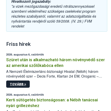
Hivatkozott jogszabály:
*a vizek mezőgazdasági eredetű nitrátszennyezéssel
szembeni védelméhez szükséges cselekvési program
részletes szabályairól, valamint az adatszolgáltatás és
nyilvántartás rendjéről szóló 59/2008. (IV. 29.) FVM
rendelet
Friss hírek
2026. augusztus 6, csütörtök
Szüret után is alkalmazható három növényvédő szer
az amerikai szőlőkabóca ellen
A Nemzeti Élelmiszerlánc-biztonsági Hivatal (Nébih) három
növényvédő szer – Decis Forte, Klartan 24 EW, Oroganic –
engedélyokiratát módosította, így azok a szüretet követően,
TOVÁBB >
egészen a vesszőérettség (BBCH 91) stádiumáig
felhasználhatóak a szőlőben. A kiterjesztések célja, hogy a korai
érésű szőlőkben is legyen lehetőség a károsító elleni további
2026. augusztus 6, csütörtök
védekezésre. Az Oroganic készítmény kis kiszerelésben kiskerti
Kerti sütögetés biztonságosan: a Nébih tanácsai
felhasználók számára is elérhető és ökológiai termesztésben is
nyári grillezéshez
engedélyezett.