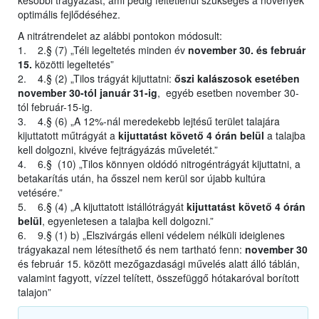
későbbi trágyázást, ami pedig feltétlenül szükséges a növények
optimális fejlődéséhez.
A nitrátrendelet az alábbi pontokon módosult:
1. 2.§ (7) „Téli legeltetés minden év
november 30. és február
15.
közötti legeltetés”
2. 4.§ (2) „Tilos trágyát kijuttatni:
őszi kalászosok esetében
november 30-tól január 31-ig
, egyéb esetben november 30-
tól február-15-ig.
3. 4.§ (6) „A 12%-nál meredekebb lejtésű terület talajára
kijuttatott műtrágyát a
kijuttatást követő 4 órán belül
a talajba
kell dolgozni, kivéve fejtrágyázás műveletét.”
4. 6.§ (10) „Tilos könnyen oldódó nitrogéntrágyát kijuttatni, a
betakarítás után, ha ősszel nem kerül sor újabb kultúra
vetésére.”
5. 6.§ (4) „A kijuttatott istállótrágyát
kijuttatást követő 4 órán
belül
, egyenletesen a talajba kell dolgozni.”
6. 9.§ (1) b) „Elszivárgás elleni védelem nélküli ideiglenes
trágyakazal nem létesíthető és nem tartható fenn:
november 30
és február 15. között mezőgazdasági művelés alatt álló táblán,
valamint fagyott, vízzel telített, összefüggő hótakaróval borított
talajon”