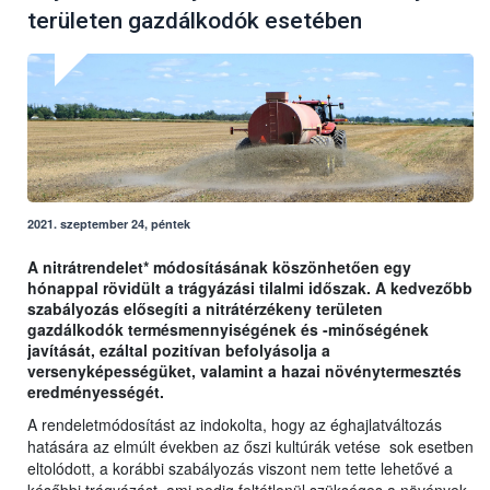
területen gazdálkodók esetében
2021. szeptember 24, péntek
A nitrátrendelet* módosításának köszönhetően egy
hónappal rövidült a trágyázási tilalmi időszak. A kedvezőbb
szabályozás elősegíti a nitrátérzékeny területen
gazdálkodók termésmennyiségének és -minőségének
javítását, ezáltal pozitívan befolyásolja a
versenyképességüket, valamint a hazai növénytermesztés
eredményességét.
A rendeletmódosítást az indokolta, hogy az éghajlatváltozás
hatására az elmúlt években az őszi kultúrák vetése sok esetben
eltolódott, a korábbi szabályozás viszont nem tette lehetővé a