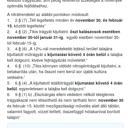
későbbi trágyázást, ami pedig feltétlenül szükséges a növények
optimális fejlődéséhez.
A nitrátrendelet az alábbi pontokon módosult:
1. 2.§ (7) „Téli legeltetés minden év
november 30. és február
15.
közötti legeltetés”
2. 4.§ (2) „Tilos trágyát kijuttatni:
őszi kalászosok esetében
november 30-tól január 31-ig
, egyéb esetben november 30-
tól február-15-ig.
3. 4.§ (6) „A 12%-nál meredekebb lejtésű terület talajára
kijuttatott műtrágyát a
kijuttatást követő 4 órán belül
a talajba
kell dolgozni, kivéve fejtrágyázás műveletét.”
4. 6.§ (10) „Tilos könnyen oldódó nitrogéntrágyát kijuttatni, a
betakarítás után, ha ősszel nem kerül sor újabb kultúra
vetésére.”
5. 6.§ (4) „A kijuttatott istállótrágyát
kijuttatást követő 4 órán
belül
, egyenletesen a talajba kell dolgozni.”
6. 9.§ (1) b) „Elszivárgás elleni védelem nélküli ideiglenes
trágyakazal nem létesíthető és nem tartható fenn:
november 30
és február 15. között mezőgazdasági művelés alatt álló táblán,
valamint fagyott, vízzel telített, összefüggő hótakaróval borított
talajon”