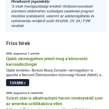
Hivatkozott jogszabály:
*a vizek mezőgazdasági eredetű nitrátszennyezéssel
szembeni védelméhez szükséges cselekvési program
részletes szabályairól, valamint az adatszolgáltatás és
nyilvántartás rendjéről szóló 59/2008. (IV. 29.) FVM
rendelet
Friss hírek
2026. augusztus 7, péntek
Újabb vármegyében jelent meg a kőrisrontó
karcsúdíszbogár
Újabb területen, Borsod-Abaúj-Zemplén vármegyében is
igazolta a Nemzeti Élelmiszerlánc-biztonsági Hivatal (Nébih) a
kőrisrontó karcsúdíszbogár (Agrilus planipennis) jelenlétét. A
TOVÁBB >
kártevőt nem csak színcsapdában találták meg, de már fertőzött
fában is azonosították. A növényvédelmi szakemberek folytatják
az intenzív felderítést, emellett az intézkedéseket a szlovák
2026. augusztus 6, csütörtök
hatósággal is összehangolják a terjedés megállítása érdekében.
Szüret után is alkalmazható három növényvédő szer
az amerikai szőlőkabóca ellen