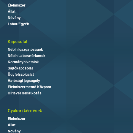
Élelmiszer
Állat
Növény
Labor/Egyéb
Kapcsolat
Nébih Igazgatóságok
Nébih Laboratóriumok
Kormányhivatalok
Sajtókapcsolat
Ügyfélszolgálat
Hatósági jogsegély
Élelmiszermentő Központ
Hírlevél feliratkozás
Gyakori kérdések
Élelmiszer
Állat
Növény