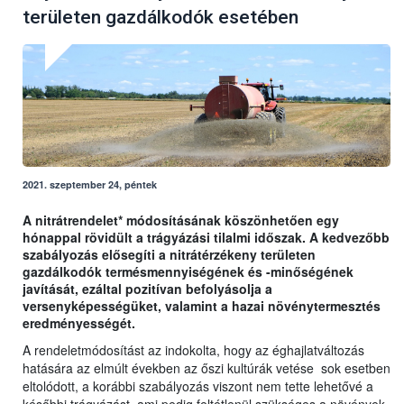
területen gazdálkodók esetében
2021. szeptember 24, péntek
A nitrátrendelet* módosításának köszönhetően egy
hónappal rövidült a trágyázási tilalmi időszak. A kedvezőbb
szabályozás elősegíti a nitrátérzékeny területen
gazdálkodók termésmennyiségének és -minőségének
javítását, ezáltal pozitívan befolyásolja a
versenyképességüket, valamint a hazai növénytermesztés
eredményességét.
A rendeletmódosítást az indokolta, hogy az éghajlatváltozás
hatására az elmúlt években az őszi kultúrák vetése sok esetben
eltolódott, a korábbi szabályozás viszont nem tette lehetővé a