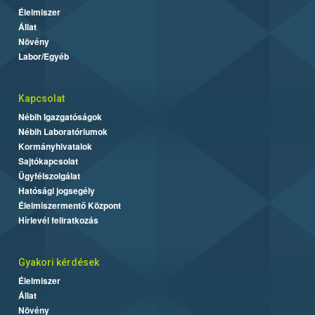
Élelmiszer
Állat
Növény
Labor/Egyéb
Kapcsolat
Nébih Igazgatóságok
Nébih Laboratóriumok
Kormányhivatalok
Sajtókapcsolat
Ügyfélszolgálat
Hatósági jogsegély
Élelmiszermentő Központ
Hírlevél feliratkozás
Gyakori kérdések
Élelmiszer
Állat
Növény