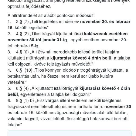
későbbi trágyázást, ami pedig feltétlenül szükséges a növények
optimális fejlődéséhez.
A nitrátrendelet az alábbi pontokon módosult:
1. 2.§ (7) „Téli legeltetés minden év
november 30. és február
15.
közötti legeltetés”
2. 4.§ (2) „Tilos trágyát kijuttatni:
őszi kalászosok esetében
november 30-tól január 31-ig
, egyéb esetben november 30-
tól február-15-ig.
3. 4.§ (6) „A 12%-nál meredekebb lejtésű terület talajára
kijuttatott műtrágyát a
kijuttatást követő 4 órán belül
a talajba
kell dolgozni, kivéve fejtrágyázás műveletét.”
4. 6.§ (10) „Tilos könnyen oldódó nitrogéntrágyát kijuttatni, a
betakarítás után, ha ősszel nem kerül sor újabb kultúra
vetésére.”
5. 6.§ (4) „A kijuttatott istállótrágyát
kijuttatást követő 4 órán
belül
, egyenletesen a talajba kell dolgozni.”
6. 9.§ (1) b) „Elszivárgás elleni védelem nélküli ideiglenes
trágyakazal nem létesíthető és nem tartható fenn:
november 30
és február 15. között mezőgazdasági művelés alatt álló táblán,
valamint fagyott, vízzel telített, összefüggő hótakaróval borított
talajon”