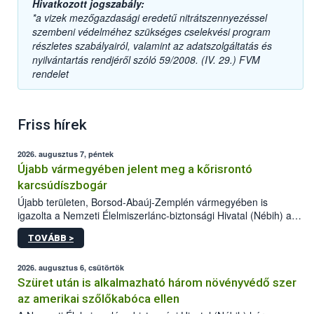
Hivatkozott jogszabály:
*a vizek mezőgazdasági eredetű nitrátszennyezéssel
szembeni védelméhez szükséges cselekvési program
részletes szabályairól, valamint az adatszolgáltatás és
nyilvántartás rendjéről szóló 59/2008. (IV. 29.) FVM
rendelet
Friss hírek
2026. augusztus 7, péntek
Újabb vármegyében jelent meg a kőrisrontó
karcsúdíszbogár
Újabb területen, Borsod-Abaúj-Zemplén vármegyében is
igazolta a Nemzeti Élelmiszerlánc-biztonsági Hivatal (Nébih) a
kőrisrontó karcsúdíszbogár (Agrilus planipennis) jelenlétét. A
TOVÁBB >
kártevőt nem csak színcsapdában találták meg, de már fertőzött
fában is azonosították. A növényvédelmi szakemberek folytatják
az intenzív felderítést, emellett az intézkedéseket a szlovák
2026. augusztus 6, csütörtök
hatósággal is összehangolják a terjedés megállítása érdekében.
Szüret után is alkalmazható három növényvédő szer
az amerikai szőlőkabóca ellen