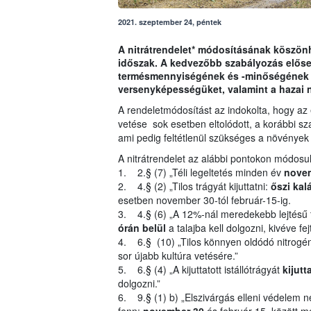
2021. szeptember 24, péntek
A nitrátrendelet* módosításának köszönh
időszak. A kedvezőbb szabályozás előseg
termésmennyiségének és -minőségének jav
versenyképességüket, valamint a hazai
A rendeletmódosítást az indokolta, hogy az 
vetése sok esetben eltolódott, a korábbi sz
ami pedig feltétlenül szükséges a növények 
A nitrátrendelet az alábbi pontokon módosul
1. 2.§ (7) „Téli legeltetés minden év
novem
2. 4.§ (2) „Tilos trágyát kijuttatni:
őszi kal
esetben november 30-tól február-15-ig.
3. 4.§ (6) „A 12%-nál meredekebb lejtésű te
órán belül
a talajba kell dolgozni, kivéve fe
4. 6.§ (10) „Tilos könnyen oldódó nitrogéntr
sor újabb kultúra vetésére.”
5. 6.§ (4) „A kijuttatott istállótrágyát
kijutt
dolgozni.”
6. 9.§ (1) b) „Elszivárgás elleni védelem né