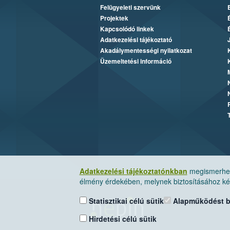
Felügyeleti szervünk
Projektek
Kapcsolódó linkek
Adatkezelési tájékoztató
Akadálymentességi nyilatkozat
Üzemeltetési információ
Adatkezelési tájékoztatónkban
megismerheti
élmény érdekében, melynek biztosításához kér
Statisztikai célú sütik
Alapműködést biz
Hirdetési célú sütik