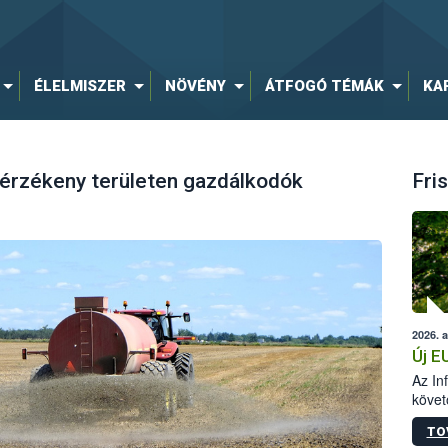
ÉLELMISZER
NÖVÉNY
ÁTFOGÓ TÉMÁK
KA
átérzékeny területen gazdálkodók
Fris
2026. 
Új E
Az In
követ
szere
TO