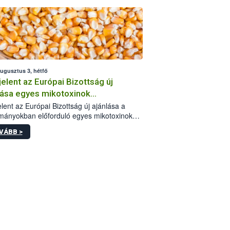
augusztus 3, hétfő
elent az Európai Bizottság új
lása egyes mikotoxinok
rmányokban való jelenlétéről
lent az Európai Bizottság új ajánlása a
mányokban előforduló egyes mikotoxinokkal
olatban. A dokumentum 2027-től új
VÁBB >
értékek alkalmazását írja elő, és a jelenleg
yos uniós ajánlások helyébe lép.