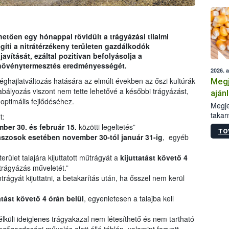
etően egy hónappal rövidült a trágyázási tilalmi
íti a nitrátérzékeny területen gazdálkodók
ítását, ezáltal pozitívan befolyásolja a
 növénytermesztés eredményességét.
2026. 
éghajlatváltozás hatására az elmúlt években az őszi kultúrák
Megj
abályozás viszont nem tette lehetővé a későbbi trágyázást,
aján
optimális fejlődéséhez.
taka
Megje
takar
t:
kapcs
ber 30. és február 15.
közötti legeltetés”
TO
irány
ászosok esetében november 30-tól január 31-ig
, egyéb
hatál
rület talajára kijuttatott műtrágyát a
kijuttatást követő 4
jtrágyázás műveletét.”
ágyát kijuttatni, a betakarítás után, ha ősszel nem kerül
atást követő 4 órán belül
, egyenletesen a talajba kell
lküli ideiglenes trágyakazal nem létesíthető és nem tartható