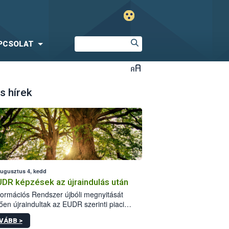
PCSOLAT
s hírek
augusztus 4, kedd
UDR képzések az újraindulás után
formációs Rendszer újbóli megnyitását
ően újraindultak az EUDR szerinti piaci
plőknek szóló online képzések.
VÁBB >