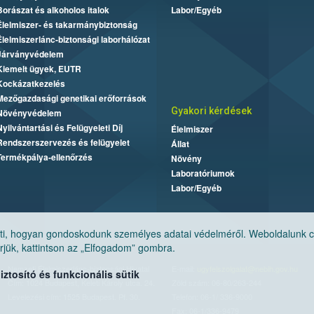
Borászat és alkoholos italok
Labor/Egyéb
Élelmiszer- és takarmánybiztonság
Élelmiszerlánc-biztonsági laborhálózat
Járványvédelem
Kiemelt ügyek, EUTR
Kockázatkezelés
Mezőgazdasági genetikai erőforrások
Gyakori kérdések
Növényvédelem
Nyilvántartási és Felügyeleti Díj
Élelmiszer
Rendszerszervezés és felügyelet
Állat
Termékpálya-ellenőrzés
Növény
Laboratóriumok
Labor/Egyéb
, hogyan gondoskodunk személyes adatai védelméről. Weboldalunk cook
jük, kattintson az „Elfogadom” gombra.
Nemzeti Élelmiszerlánc-biztonsági Hivatal
E-mail:
ugyfelszolgalat@nebih.gov.hu
tosító és funkcionális sütik
Cím: 1024 Budapest, Keleti Károly utca. 24.
Zöld szám: 06-80/263-244
Levelezési cím: 1525 Budapest. Pf. 30.
Telefon: 06-1/ 336-9000
Fax: 06-1/336-9479