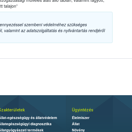
ezőgazdasági művelés alatt álló táblán, valamint fagyott,
tt talajon”
szennyezéssel szembeni védelméhez szükséges
, valamint az adatszolgáltatás és nyilvántartás rendjéről
Szakterületek
Ügyintézés
Állat-egészségügy és állatvédelem
Élelmiszer
Állategészségügyi diagnosztika
Állat
Állatgyógyászati termékek
Növény