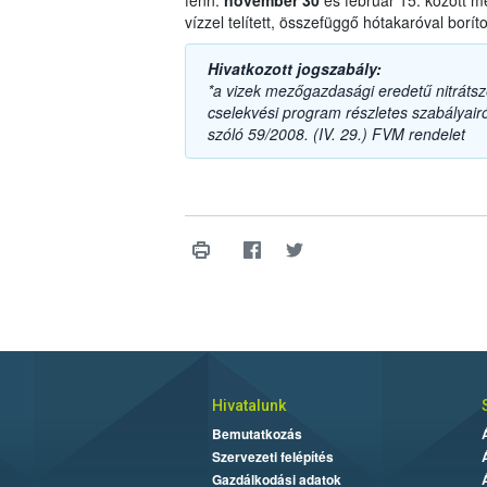
fenn:
november 30
és február 15. között m
vízzel telített, összefüggő hótakaróval boríto
Hivatkozott jogszabály:
*a vizek mezőgazdasági eredetű nitrát
cselekvési program részletes szabályairól
szóló 59/2008. (IV. 29.) FVM rendelet
Hivatalunk
Bemutatkozás
Szervezeti felépítés
Gazdálkodási adatok