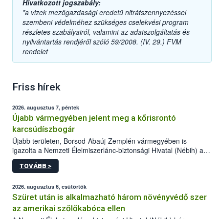
Hivatkozott jogszabály:
*a vizek mezőgazdasági eredetű nitrátszennyezéssel
szembeni védelméhez szükséges cselekvési program
részletes szabályairól, valamint az adatszolgáltatás és
nyilvántartás rendjéről szóló 59/2008. (IV. 29.) FVM
rendelet
Friss hírek
2026. augusztus 7, péntek
Újabb vármegyében jelent meg a kőrisrontó
karcsúdíszbogár
Újabb területen, Borsod-Abaúj-Zemplén vármegyében is
igazolta a Nemzeti Élelmiszerlánc-biztonsági Hivatal (Nébih) a
kőrisrontó karcsúdíszbogár (Agrilus planipennis) jelenlétét. A
TOVÁBB >
kártevőt nem csak színcsapdában találták meg, de már fertőzött
fában is azonosították. A növényvédelmi szakemberek folytatják
az intenzív felderítést, emellett az intézkedéseket a szlovák
2026. augusztus 6, csütörtök
hatósággal is összehangolják a terjedés megállítása érdekében.
Szüret után is alkalmazható három növényvédő szer
az amerikai szőlőkabóca ellen