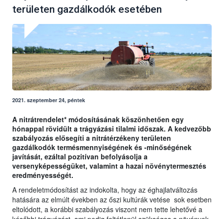
területen gazdálkodók esetében
2021. szeptember 24, péntek
A nitrátrendelet* módosításának köszönhetően egy
hónappal rövidült a trágyázási tilalmi időszak. A kedvezőbb
szabályozás elősegíti a nitrátérzékeny területen
gazdálkodók termésmennyiségének és -minőségének
javítását, ezáltal pozitívan befolyásolja a
versenyképességüket, valamint a hazai növénytermesztés
eredményességét.
A rendeletmódosítást az indokolta, hogy az éghajlatváltozás
hatására az elmúlt években az őszi kultúrák vetése sok esetben
eltolódott, a korábbi szabályozás viszont nem tette lehetővé a