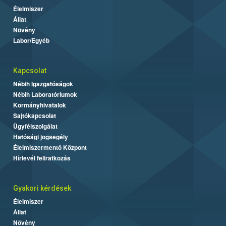
Élelmiszer
Állat
Növény
Labor/Egyéb
Kapcsolat
Nébih Igazgatóságok
Nébih Laboratóriumok
Kormányhivatalok
Sajtókapcsolat
Ügyfélszolgálat
Hatósági jogsegély
Élelmiszermentő Központ
Hírlevél feliratkozás
Gyakori kérdések
Élelmiszer
Állat
Növény