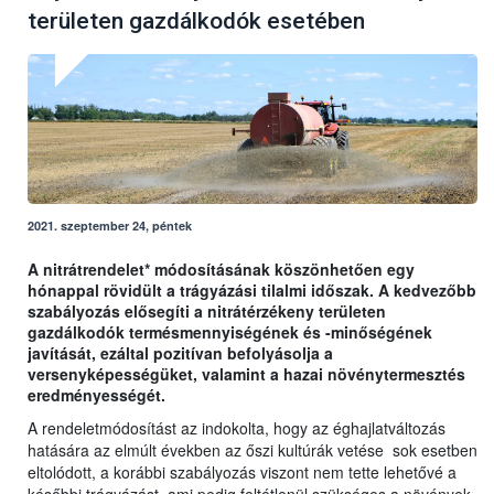
területen gazdálkodók esetében
2021. szeptember 24, péntek
A nitrátrendelet* módosításának köszönhetően egy
hónappal rövidült a trágyázási tilalmi időszak. A kedvezőbb
szabályozás elősegíti a nitrátérzékeny területen
gazdálkodók termésmennyiségének és -minőségének
javítását, ezáltal pozitívan befolyásolja a
versenyképességüket, valamint a hazai növénytermesztés
eredményességét.
A rendeletmódosítást az indokolta, hogy az éghajlatváltozás
hatására az elmúlt években az őszi kultúrák vetése sok esetben
eltolódott, a korábbi szabályozás viszont nem tette lehetővé a