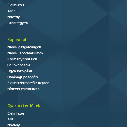
Élelmiszer
Állat
Növény
Labor/Egyéb
Kapcsolat
Nébih Igazgatóságok
Nébih Laboratóriumok
Kormányhivatalok
Sajtókapcsolat
Ügyfélszolgálat
Hatósági jogsegély
Élelmiszermentő Központ
Hírlevél feliratkozás
Gyakori kérdések
Élelmiszer
Állat
Növény