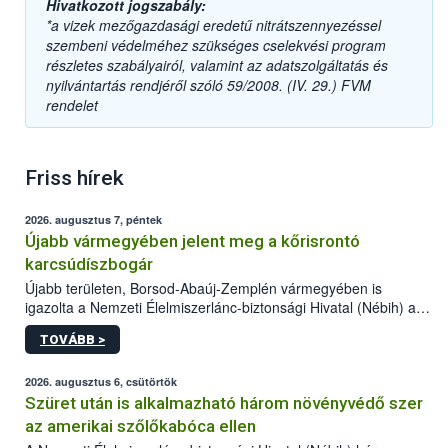
Hivatkozott jogszabály:
*a vizek mezőgazdasági eredetű nitrátszennyezéssel
szembeni védelméhez szükséges cselekvési program
részletes szabályairól, valamint az adatszolgáltatás és
nyilvántartás rendjéről szóló 59/2008. (IV. 29.) FVM
rendelet
Friss hírek
2026. augusztus 7, péntek
Újabb vármegyében jelent meg a kőrisrontó
karcsúdíszbogár
Újabb területen, Borsod-Abaúj-Zemplén vármegyében is
igazolta a Nemzeti Élelmiszerlánc-biztonsági Hivatal (Nébih) a
kőrisrontó karcsúdíszbogár (Agrilus planipennis) jelenlétét. A
TOVÁBB >
kártevőt nem csak színcsapdában találták meg, de már fertőzött
fában is azonosították. A növényvédelmi szakemberek folytatják
az intenzív felderítést, emellett az intézkedéseket a szlovák
2026. augusztus 6, csütörtök
hatósággal is összehangolják a terjedés megállítása érdekében.
Szüret után is alkalmazható három növényvédő szer
az amerikai szőlőkabóca ellen