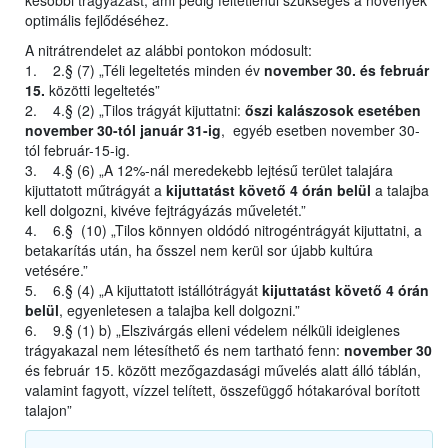
későbbi trágyázást, ami pedig feltétlenül szükséges a növények
optimális fejlődéséhez.
A nitrátrendelet az alábbi pontokon módosult:
1. 2.§ (7) „Téli legeltetés minden év
november 30. és február
15.
közötti legeltetés”
2. 4.§ (2) „Tilos trágyát kijuttatni:
őszi kalászosok esetében
november 30-tól január 31-ig
, egyéb esetben november 30-
tól február-15-ig.
3. 4.§ (6) „A 12%-nál meredekebb lejtésű terület talajára
kijuttatott műtrágyát a
kijuttatást követő 4 órán belül
a talajba
kell dolgozni, kivéve fejtrágyázás műveletét.”
4. 6.§ (10) „Tilos könnyen oldódó nitrogéntrágyát kijuttatni, a
betakarítás után, ha ősszel nem kerül sor újabb kultúra
vetésére.”
5. 6.§ (4) „A kijuttatott istállótrágyát
kijuttatást követő 4 órán
belül
, egyenletesen a talajba kell dolgozni.”
6. 9.§ (1) b) „Elszivárgás elleni védelem nélküli ideiglenes
trágyakazal nem létesíthető és nem tartható fenn:
november 30
és február 15. között mezőgazdasági művelés alatt álló táblán,
valamint fagyott, vízzel telített, összefüggő hótakaróval borított
talajon”