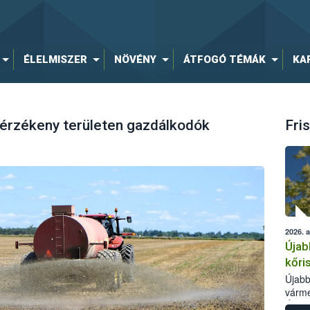
ÉLELMISZER
NÖVÉNY
ÁTFOGÓ TÉMÁK
KA
átérzékeny területen gazdálkodók
Fris
2026. 
Újab
kőri
Újabb
várme
Élelm