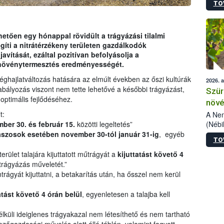
TO
kőris
jelen
talál
azono
etően egy hónappal rövidült a trágyázási tilalmi
folyta
íti a nitrátérzékeny területen gazdálkodók
intéz
ítását, ezáltal pozitívan befolyásolja a
össze
 növénytermesztés eredményességét.
érdek
éghajlatváltozás hatására az elmúlt években az őszi kultúrák
2026. 
abályozás viszont nem tette lehetővé a későbbi trágyázást,
Szür
optimális fejlődéséhez.
növé
szől
t:
A Nem
(Nébi
ber 30. és február 15.
közötti legeltetés”
Klart
ászosok esetében november 30-tól január 31-ig
, egyéb
TO
módos
egész
rület talajára kijuttatott műtrágyát a
kijuttatást követő 4
felha
jtrágyázás műveletét.”
célja
ágyát kijuttatni, a betakarítás után, ha ősszel nem kerül
lehet
Az Or
atást követő 4 órán belül
, egyenletesen a talajba kell
felha
terme
lküli ideiglenes trágyakazal nem létesíthető és nem tartható