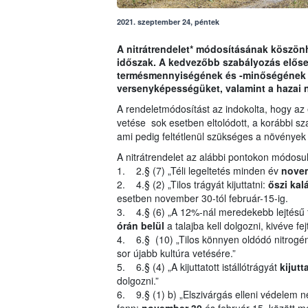
2021. szeptember 24, péntek
A nitrátrendelet* módosításának köszönh
időszak. A kedvezőbb szabályozás előseg
termésmennyiségének és -minőségének jav
versenyképességüket, valamint a hazai
A rendeletmódosítást az indokolta, hogy az 
vetése sok esetben eltolódott, a korábbi sz
ami pedig feltétlenül szükséges a növények 
A nitrátrendelet az alábbi pontokon módosul
1. 2.§ (7) „Téli legeltetés minden év
novem
2. 4.§ (2) „Tilos trágyát kijuttatni:
őszi kal
esetben november 30-tól február-15-ig.
3. 4.§ (6) „A 12%-nál meredekebb lejtésű te
órán belül
a talajba kell dolgozni, kivéve fe
4. 6.§ (10) „Tilos könnyen oldódó nitrogéntr
sor újabb kultúra vetésére.”
5. 6.§ (4) „A kijuttatott istállótrágyát
kijutt
dolgozni.”
6. 9.§ (1) b) „Elszivárgás elleni védelem né