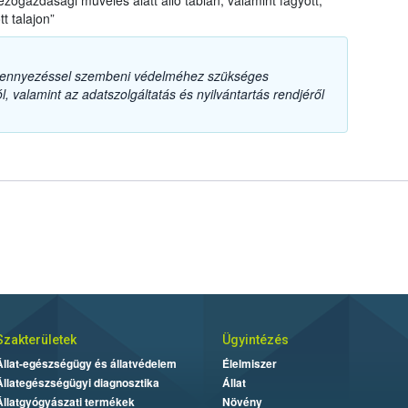
ezőgazdasági művelés alatt álló táblán, valamint fagyott,
tt talajon”
szennyezéssel szembeni védelméhez szükséges
, valamint az adatszolgáltatás és nyilvántartás rendjéről
Szakterületek
Ügyintézés
Állat-egészségügy és állatvédelem
Élelmiszer
Állategészségügyi diagnosztika
Állat
Állatgyógyászati termékek
Növény