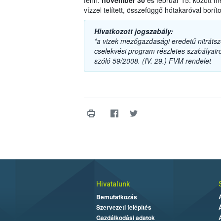
fenn:
november 30
és február 15. között m
vízzel telített, összefüggő hótakaróval boríto
Hivatkozott jogszabály:
*a vizek mezőgazdasági eredetű nitrát
cselekvési program részletes szabályairól
szóló 59/2008. (IV. 29.) FVM rendelet
Hivatalunk
Bemutatkozás
Szervezeti felépítés
Gazdálkodási adatok