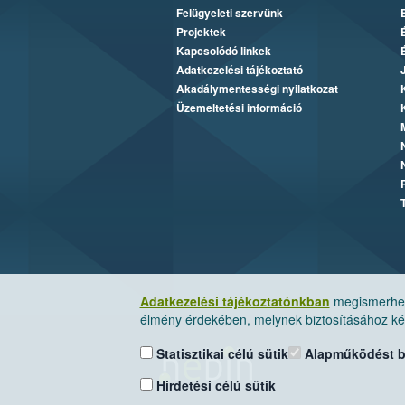
Felügyeleti szervünk
Projektek
Kapcsolódó linkek
Adatkezelési tájékoztató
Akadálymentességi nyilatkozat
Üzemeltetési információ
Adatkezelési tájékoztatónkban
megismerheti
élmény érdekében, melynek biztosításához kér
Statisztikai célú sütik
Alapműködést biz
Hirdetési célú sütik