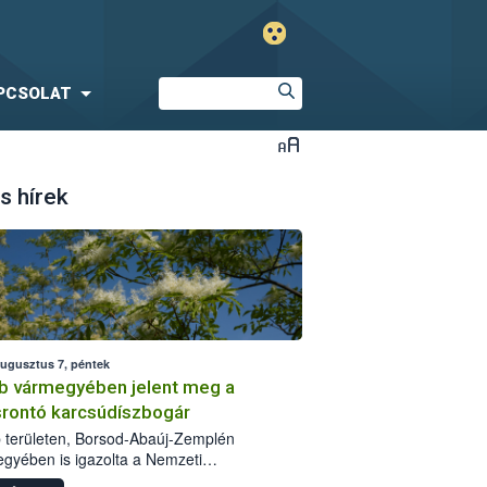
PCSOLAT
s hírek
augusztus 7, péntek
b vármegyében jelent meg a
srontó karcsúdíszbogár
 területen, Borsod-Abaúj-Zemplén
gyében is igazolta a Nemzeti
iszerlánc-biztonsági Hivatal (Nébih) a