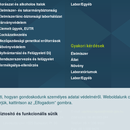
Borászat és alkoholos italok
Labor/Egyéb
Élelmiszer- és takarmánybiztonság
Élelmiszerlánc-biztonsági laborhálózat
Járványvédelem
Kiemelt ügyek, EUTR
Kockázatkezelés
Mezőgazdasági genetikai erőforrások
Gyakori kérdések
Növényvédelem
Nyilvántartási és Felügyeleti Díj
Élelmiszer
Rendszerszervezés és felügyelet
Állat
Termékpálya-ellenőrzés
Növény
Laboratóriumok
Labor/Egyéb
, hogyan gondoskodunk személyes adatai védelméről. Weboldalunk cook
jük, kattintson az „Elfogadom” gombra.
Nemzeti Élelmiszerlánc-biztonsági Hivatal
E-mail:
ugyfelszolgalat@nebih.gov.hu
tosító és funkcionális sütik
Cím: 1024 Budapest, Keleti Károly utca. 24.
Zöld szám: 06-80/263-244
Levelezési cím: 1525 Budapest. Pf. 30.
Telefon: 06-1/ 336-9000
Fax: 06-1/336-9479