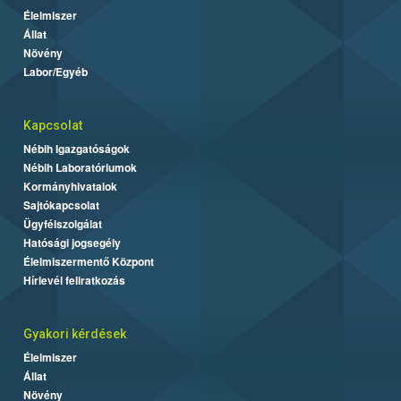
Élelmiszer
Állat
Növény
Labor/Egyéb
Kapcsolat
Nébih Igazgatóságok
Nébih Laboratóriumok
Kormányhivatalok
Sajtókapcsolat
Ügyfélszolgálat
Hatósági jogsegély
Élelmiszermentő Központ
Hírlevél feliratkozás
Gyakori kérdések
Élelmiszer
Állat
Növény