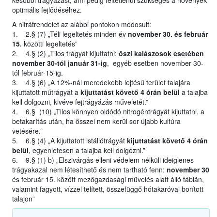
későbbi trágyázást, ami pedig feltétlenül szükséges a növények
optimális fejlődéséhez.
A nitrátrendelet az alábbi pontokon módosult:
1. 2.§ (7) „Téli legeltetés minden év
november 30. és február
15.
közötti legeltetés”
2. 4.§ (2) „Tilos trágyát kijuttatni:
őszi kalászosok esetében
november 30-tól január 31-ig
, egyéb esetben november 30-
tól február-15-ig.
3. 4.§ (6) „A 12%-nál meredekebb lejtésű terület talajára
kijuttatott műtrágyát a
kijuttatást követő 4 órán belül
a talajba
kell dolgozni, kivéve fejtrágyázás műveletét.”
4. 6.§ (10) „Tilos könnyen oldódó nitrogéntrágyát kijuttatni, a
betakarítás után, ha ősszel nem kerül sor újabb kultúra
vetésére.”
5. 6.§ (4) „A kijuttatott istállótrágyát
kijuttatást követő 4 órán
belül
, egyenletesen a talajba kell dolgozni.”
6. 9.§ (1) b) „Elszivárgás elleni védelem nélküli ideiglenes
trágyakazal nem létesíthető és nem tartható fenn:
november 30
és február 15. között mezőgazdasági művelés alatt álló táblán,
valamint fagyott, vízzel telített, összefüggő hótakaróval borított
talajon”