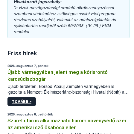
Hivatkozott jogszabály:
*a vizek mezőgazdasági eredetű nitrátszennyezéssel
szembeni védelméhez szükséges cselekvési program
részletes szabályairól, valamint az adatszolgáltatás és
nyilvántartás rendjéről szóló 59/2008. (IV. 29.) FVM
rendelet
Friss hírek
2026. augusztus 7, péntek
Újabb vármegyében jelent meg a kőrisrontó
karcsúdíszbogár
Újabb területen, Borsod-Abaúj-Zemplén vármegyében is
igazolta a Nemzeti Élelmiszerlánc-biztonsági Hivatal (Nébih) a
kőrisrontó karcsúdíszbogár (Agrilus planipennis) jelenlétét. A
TOVÁBB >
kártevőt nem csak színcsapdában találták meg, de már fertőzött
fában is azonosították. A növényvédelmi szakemberek folytatják
az intenzív felderítést, emellett az intézkedéseket a szlovák
2026. augusztus 6, csütörtök
hatósággal is összehangolják a terjedés megállítása érdekében.
Szüret után is alkalmazható három növényvédő szer
az amerikai szőlőkabóca ellen