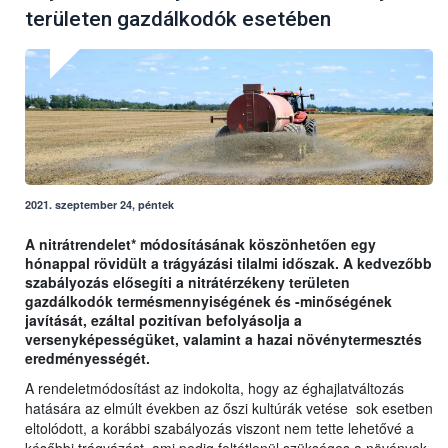
területen gazdálkodók esetében
2021. szeptember 24, péntek
A nitrátrendelet* módosításának köszönhetően egy
hónappal rövidült a trágyázási tilalmi időszak. A kedvezőbb
szabályozás elősegíti a nitrátérzékeny területen
gazdálkodók termésmennyiségének és -minőségének
javítását, ezáltal pozitívan befolyásolja a
versenyképességüket, valamint a hazai növénytermesztés
eredményességét.
A rendeletmódosítást az indokolta, hogy az éghajlatváltozás
hatására az elmúlt években az őszi kultúrák vetése sok esetben
eltolódott, a korábbi szabályozás viszont nem tette lehetővé a