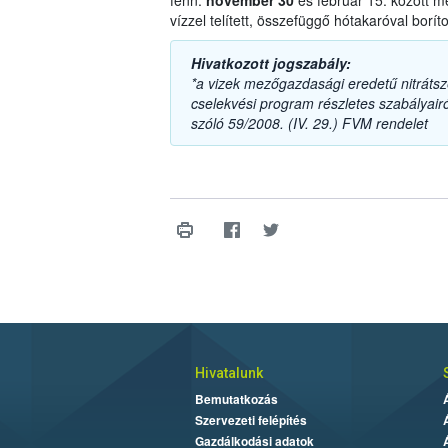
fenn:
november 30
és február 15. között m
vízzel telített, összefüggő hótakaróval boríto
Hivatkozott jogszabály:
*a vizek mezőgazdasági eredetű nitrát
cselekvési program részletes szabályairól
szóló 59/2008. (IV. 29.) FVM rendelet
Hivatalunk
Bemutatkozás
Szervezeti felépítés
Gazdálkodási adatok