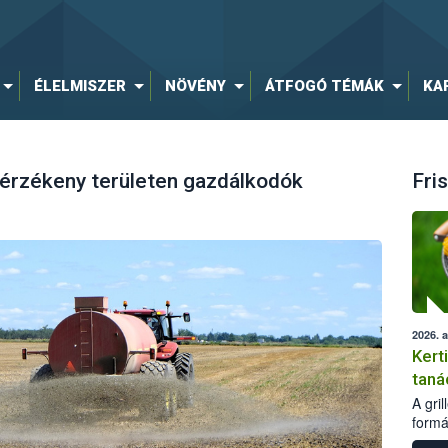
ÉLELMISZER
NÖVÉNY
ÁTFOGÓ TÉMÁK
KA
átérzékeny területen gazdálkodók
Fris
2026. 
Kert
taná
A gri
formá
romlá