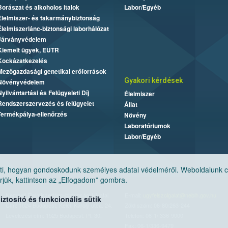
Borászat és alkoholos italok
Labor/Egyéb
Élelmiszer- és takarmánybiztonság
Élelmiszerlánc-biztonsági laborhálózat
Járványvédelem
Kiemelt ügyek, EUTR
Kockázatkezelés
Mezőgazdasági genetikai erőforrások
Gyakori kérdések
Növényvédelem
Nyilvántartási és Felügyeleti Díj
Élelmiszer
Rendszerszervezés és felügyelet
Állat
Termékpálya-ellenőrzés
Növény
Laboratóriumok
Labor/Egyéb
, hogyan gondoskodunk személyes adatai védelméről. Weboldalunk cook
jük, kattintson az „Elfogadom” gombra.
Nemzeti Élelmiszerlánc-biztonsági Hivatal
E-mail:
ugyfelszolgalat@nebih.gov.hu
tosító és funkcionális sütik
Cím: 1024 Budapest, Keleti Károly utca. 24.
Zöld szám: 06-80/263-244
Levelezési cím: 1525 Budapest. Pf. 30.
Telefon: 06-1/ 336-9000
Fax: 06-1/336-9479