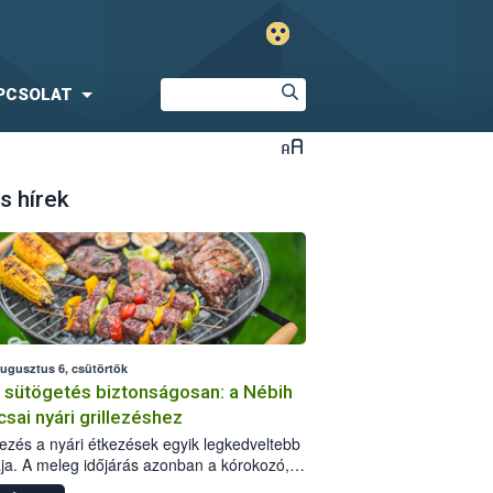
PCSOLAT
s hírek
augusztus 6, csütörtök
i sütögetés biztonságosan: a Nébih
csai nyári grillezéshez
llezés a nyári étkezések egyik legkedveltebb
ja. A meleg időjárás azonban a kórokozó,
st okozó baktériumok gyorsabb