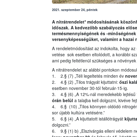
2021. szeptember 24, péntek
A nitrátrendelet* módosításának köszönh
időszak. A kedvezőbb szabályozás előseg
termésmennyiségének és -minőségének jav
versenyképességüket, valamint a hazai
A rendeletmódosítást az indokolta, hogy az 
vetése sok esetben eltolódott, a korábbi sz
ami pedig feltétlenül szükséges a növények 
A nitrátrendelet az alábbi pontokon módosul
1. 2.§ (7) „Téli legeltetés minden év
novem
2. 4.§ (2) „Tilos trágyát kijuttatni:
őszi kal
esetben november 30-tól február-15-ig.
3. 4.§ (6) „A 12%-nál meredekebb lejtésű te
órán belül
a talajba kell dolgozni, kivéve fe
4. 6.§ (10) „Tilos könnyen oldódó nitrogéntr
sor újabb kultúra vetésére.”
5. 6.§ (4) „A kijuttatott istállótrágyát
kijutt
dolgozni.”
6. 9.§ (1) b) „Elszivárgás elleni védelem né