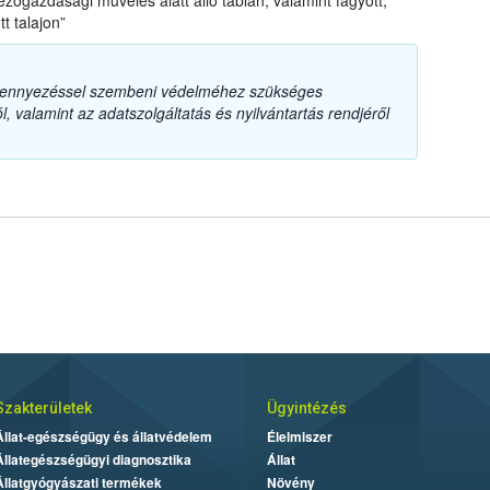
ezőgazdasági művelés alatt álló táblán, valamint fagyott,
tt talajon”
szennyezéssel szembeni védelméhez szükséges
, valamint az adatszolgáltatás és nyilvántartás rendjéről
Szakterületek
Ügyintézés
Állat-egészségügy és állatvédelem
Élelmiszer
Állategészségügyi diagnosztika
Állat
Állatgyógyászati termékek
Növény