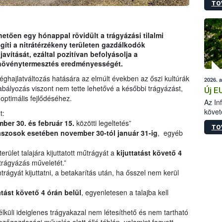
TO
szapo
sütög
techni
alapa
etően egy hónappal rövidült a trágyázási tilalmi
higié
íti a nitrátérzékeny területen gazdálkodók
hőkez
ítását, ezáltal pozitívan befolyásolja a
tárol
 növénytermesztés eredményességét.
Hivat
éghajlatváltozás hatására az elmúlt években az őszi kultúrák
2026. 
a biz
abályozás viszont nem tette lehetővé a későbbi trágyázást,
Új E
optimális fejlődéséhez.
Az In
követ
t:
szere
ber 30. és február 15.
közötti legeltetés”
TO
ászosok esetében november 30-tól január 31-ig
, egyéb
rület talajára kijuttatott műtrágyát a
kijuttatást követő 4
jtrágyázás műveletét.”
ágyát kijuttatni, a betakarítás után, ha ősszel nem kerül
atást követő 4 órán belül
, egyenletesen a talajba kell
lküli ideiglenes trágyakazal nem létesíthető és nem tartható