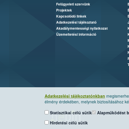
Felügyeleti szervünk
Projektek
Kapcsolódó linkek
Adatkezelési tájékoztató
Akadálymentességi nyilatkozat
Üzemeltetési információ
Adatkezelési tájékoztatónkban
megismerheti
élmény érdekében, melynek biztosításához kér
Statisztikai célú sütik
Alapműködést biz
Hirdetési célú sütik