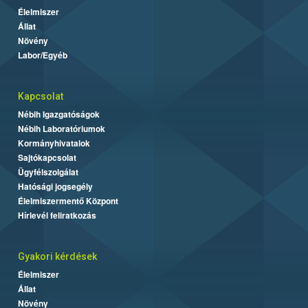
Élelmiszer
Állat
Növény
Labor/Egyéb
Kapcsolat
Nébih Igazgatóságok
Nébih Laboratóriumok
Kormányhivatalok
Sajtókapcsolat
Ügyfélszolgálat
Hatósági jogsegély
Élelmiszermentő Központ
Hírlevél feliratkozás
Gyakori kérdések
Élelmiszer
Állat
Növény