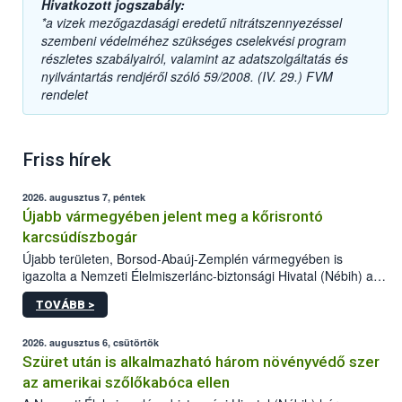
Hivatkozott jogszabály:
*a vizek mezőgazdasági eredetű nitrátszennyezéssel
szembeni védelméhez szükséges cselekvési program
részletes szabályairól, valamint az adatszolgáltatás és
nyilvántartás rendjéről szóló 59/2008. (IV. 29.) FVM
rendelet
Friss hírek
2026. augusztus 7, péntek
Újabb vármegyében jelent meg a kőrisrontó
karcsúdíszbogár
Újabb területen, Borsod-Abaúj-Zemplén vármegyében is
igazolta a Nemzeti Élelmiszerlánc-biztonsági Hivatal (Nébih) a
kőrisrontó karcsúdíszbogár (Agrilus planipennis) jelenlétét. A
TOVÁBB >
kártevőt nem csak színcsapdában találták meg, de már fertőzött
fában is azonosították. A növényvédelmi szakemberek folytatják
az intenzív felderítést, emellett az intézkedéseket a szlovák
2026. augusztus 6, csütörtök
hatósággal is összehangolják a terjedés megállítása érdekében.
Szüret után is alkalmazható három növényvédő szer
az amerikai szőlőkabóca ellen