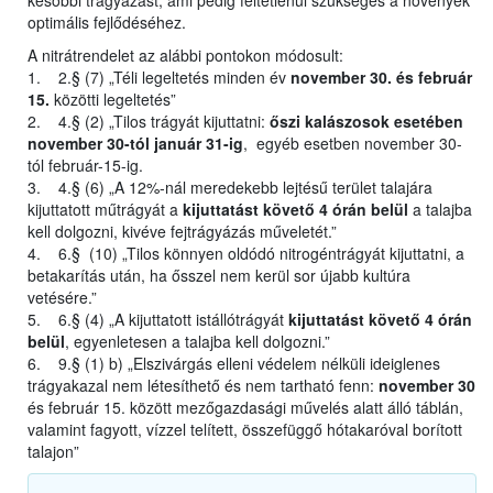
későbbi trágyázást, ami pedig feltétlenül szükséges a növények
optimális fejlődéséhez.
A nitrátrendelet az alábbi pontokon módosult:
1. 2.§ (7) „Téli legeltetés minden év
november 30. és február
15.
közötti legeltetés”
2. 4.§ (2) „Tilos trágyát kijuttatni:
őszi kalászosok esetében
november 30-tól január 31-ig
, egyéb esetben november 30-
tól február-15-ig.
3. 4.§ (6) „A 12%-nál meredekebb lejtésű terület talajára
kijuttatott műtrágyát a
kijuttatást követő 4 órán belül
a talajba
kell dolgozni, kivéve fejtrágyázás műveletét.”
4. 6.§ (10) „Tilos könnyen oldódó nitrogéntrágyát kijuttatni, a
betakarítás után, ha ősszel nem kerül sor újabb kultúra
vetésére.”
5. 6.§ (4) „A kijuttatott istállótrágyát
kijuttatást követő 4 órán
belül
, egyenletesen a talajba kell dolgozni.”
6. 9.§ (1) b) „Elszivárgás elleni védelem nélküli ideiglenes
trágyakazal nem létesíthető és nem tartható fenn:
november 30
és február 15. között mezőgazdasági művelés alatt álló táblán,
valamint fagyott, vízzel telített, összefüggő hótakaróval borított
talajon”