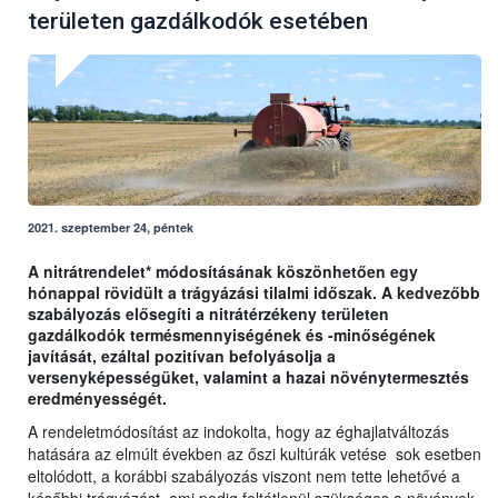
területen gazdálkodók esetében
2021. szeptember 24, péntek
A nitrátrendelet* módosításának köszönhetően egy
hónappal rövidült a trágyázási tilalmi időszak. A kedvezőbb
szabályozás elősegíti a nitrátérzékeny területen
gazdálkodók termésmennyiségének és -minőségének
javítását, ezáltal pozitívan befolyásolja a
versenyképességüket, valamint a hazai növénytermesztés
eredményességét.
A rendeletmódosítást az indokolta, hogy az éghajlatváltozás
hatására az elmúlt években az őszi kultúrák vetése sok esetben
eltolódott, a korábbi szabályozás viszont nem tette lehetővé a